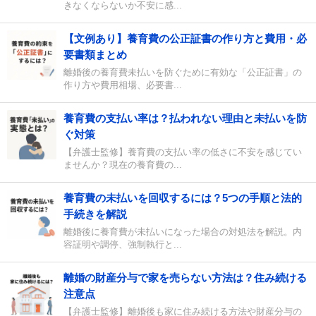
きなくならないか不安に感...
【文例あり】養育費の公正証書の作り方と費用・必
要書類まとめ
離婚後の養育費未払いを防ぐために有効な「公正証書」の
作り方や費用相場、必要書...
養育費の支払い率は？払われない理由と未払いを防
ぐ対策
【弁護士監修】養育費の支払い率の低さに不安を感じてい
ませんか？現在の養育費の...
養育費の未払いを回収するには？5つの手順と法的
手続きを解説
離婚後に養育費が未払いになった場合の対処法を解説。内
容証明や調停、強制執行と...
離婚の財産分与で家を売らない方法は？住み続ける
注意点
【弁護士監修】離婚後も家に住み続ける方法や財産分与の