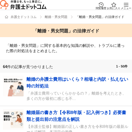
閲覧履歴
お気に入り
メニュー
弁護士ドットコム
離婚・男女問題
「離婚・男女問題」の法律ガイド
「離婚・男女問題」の法律ガイド
「離婚・男女問題」に関する基本的な知識の解説や、トラブルに遭っ
た際の対処法をまとめました。
1 - 50件
64
件の記事が見つかりました
離婚の弁護士費用はいくら？相場と内訳・払えない
時の対処法
「弁護士費用っていくらかかるの？」離婚を考えたとき、
多くの方が最初に感じる不...
離婚届の書き方【令和8年版・記入例つき】必要書
類と提出前の注意点を解説
【弁護士監修】離婚届の正しい書き方を令和8年版の最新ル