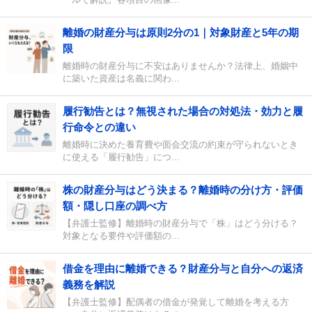
ールで解説。各項目の画像...
離婚の財産分与は原則2分の1｜対象財産と5年の期
限
離婚時の財産分与に不安はありませんか？法律上、婚姻中
に築いた資産は名義に関わ...
履行勧告とは？無視された場合の対処法・効力と履
行命令との違い
離婚時に決めた養育費や面会交流の約束が守られないとき
に使える「履行勧告」につ...
株の財産分与はどう決まる？離婚時の分け方・評価
額・隠し口座の調べ方
【弁護士監修】離婚時の財産分与で「株」はどう分ける？
対象となる要件や評価額の...
借金を理由に離婚できる？財産分与と自分への返済
義務を解説
【弁護士監修】配偶者の借金が発覚して離婚を考える方