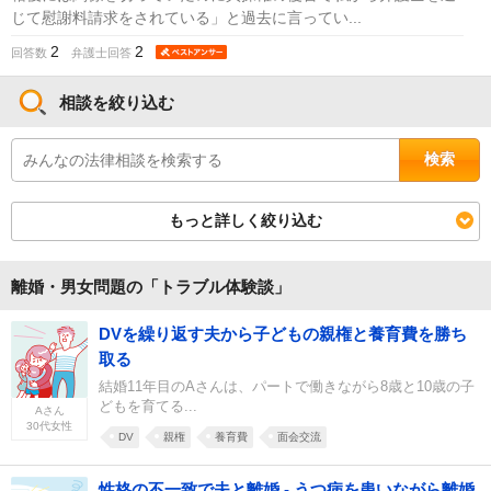
じて慰謝料請求をされている」と過去に言ってい...
2
2
回答数
弁護士回答
相談を絞り込む
検索
もっと詳しく絞り込む
離婚・男女問題の「トラブル体験談」
DVを繰り返す夫から子どもの親権と養育費を勝ち
取る
結婚11年目のAさんは、パートで働きながら8歳と10歳の子
どもを育てる...
Aさん
30代女性
DV
親権
養育費
面会交流
性格の不一致で夫と離婚 - うつ病を患いながら離婚