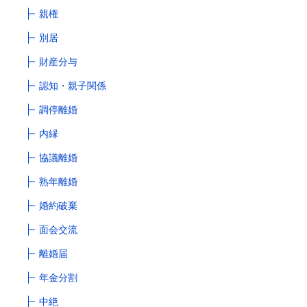
親権
別居
財産分与
認知・親子関係
調停離婚
内縁
協議離婚
熟年離婚
婚約破棄
面会交流
離婚届
年金分割
中絶