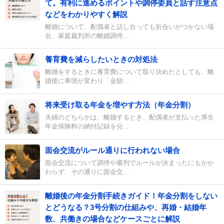
て。有利に進めるポイントや調停委員と話す注意点
などをわかりやすく解説
離婚について、配偶者と話し合っても折合いがつかない場
合、家庭裁判所の離婚調停...
養育費を減らしたいときの対処法
離婚をするときに養育費について取り決めたとしても、離
婚後に事情が変わり「金額...
将来受け取る年金を増やす方法（年金分割）
夫婦のどちらかは、離婚するとき、配偶者が支払った厚生
年金保険料の納付記録を分...
面会交流がルール通りに行われない場合
面会交流について調停や審判でルールが決まったにもかか
わらず、その通りに面会交...
離婚後の年金分割手続きガイド！年金分割をしない
とどうなる？3号分割の仕組みや、再婚・結婚年
数、共働きの場合などケースごとに解説