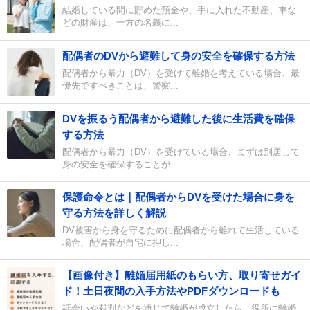
結婚している間に貯めた預金や、手に入れた不動産、車な
どの財産は、一方の名義に...
配偶者のDVから避難して身の安全を確保する方法
配偶者から暴力（DV）を受けて離婚を考えている場合、最
優先ですべきことは、警察...
DVを振るう配偶者から避難した後に生活費を確保
する方法
配偶者から暴力（DV）を受けている場合、まずは別居して
身の安全を確保することが...
保護命令とは｜配偶者からDVを受けた場合に身を
守る方法を詳しく解説
DV被害から身を守るために配偶者から離れて生活している
場合、配偶者が自宅に押し...
【画像付き】離婚届用紙のもらい方、取り寄せガイ
ド！土日夜間の入手方法やPDFダウンロードも
話合いや裁判などを通じて離婚が成立したら、役所に離婚