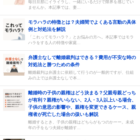
毎日旦那にイライラし、一緒にいるだけで限界を感じてい
ませんか。本記事では、妻...
モラハラの特徴とは？夫婦間でよくある言動の具体
例と対処法を解説
「これってモラハラ？」とお悩みの方へ。本記事ではモラ
ハラをする人の特徴や家庭...
弁護士なしで離婚裁判はできる？費用が不安な時の
対処法と勝つための条件
離婚裁判は弁護士に依頼して行うのが一般的ですが、仕組
みの上では弁護士なしで本...
離婚時の子供の親権はどう決まる？父親母親どっち
が有利？親権がいらない、2人・3人以上いる場合、
子供の意思の影響や、親権を変更できるケース、親
権者が死亡した場合の扱いも解説
離婚するとき、子供の親権はどちらがもつのかーー。未成
年の子をもつ夫婦が離婚す...