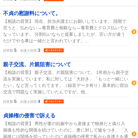
不貞の慰謝料について。
【相談の背景】 現在、担当弁護士にお願いしています。 段階で
言うと、払わない→養育費と相殺なら→養育費とクロス払いでと
なっています。 分割払いならと提案しましたが、言い方が違う
だけでやる事は一緒だと言われています。...
5
3
回答数
弁護士回答
親子交流、片親阻害について
【相談の背景】 親子交流、片親阻害について。 1年前から親子交
流を実施しています。私に対しては「大好き」「もっと一緒にい
たい」など言ってくれてます。（録音データ有り）基本的に宿泊
交流で問題なく実施していたんですが、他...
5
4
回答数
弁護士回答
貞操権の侵害で訴える
【相談の背景】 男性が妻の妊娠中から産後まで独身だと偽り入
籍後も性的な関係を続けていたのに、妻に対して嘘をつき、「入
籍後には関係を切っていたのに貞操権の侵害で私から弁護士を通