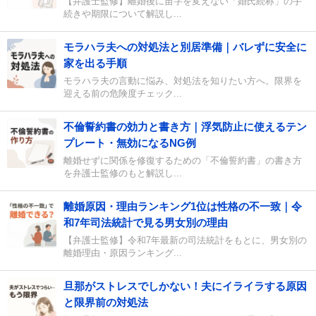
【弁護士監修】離婚後に苗字を変えない「婚氏続称」の手
続きや期限について解説し...
モラハラ夫への対処法と別居準備｜バレずに安全に
家を出る手順
モラハラ夫の言動に悩み、対処法を知りたい方へ。限界を
迎える前の危険度チェック...
不倫誓約書の効力と書き方｜浮気防止に使えるテン
プレート・無効になるNG例
離婚せずに関係を修復するための「不倫誓約書」の書き方
を弁護士監修のもと解説し...
離婚原因・理由ランキング1位は性格の不一致｜令
和7年司法統計で見る男女別の理由
【弁護士監修】令和7年最新の司法統計をもとに、男女別の
離婚理由・原因ランキング...
旦那がストレスでしかない！夫にイライラする原因
と限界前の対処法