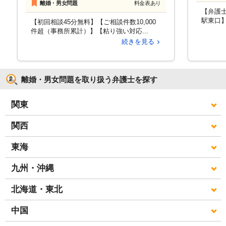
離婚・男女問題
料金表あり
【弁護
駅東口】
【初回相談45分無料】【ご相談件数10,000
件超（事務所累計）】【粘り強い対応...
続きを見る
離婚・男女問題を取り扱う弁護士を探す
関東
関西
東海
九州・沖縄
北海道・東北
中国