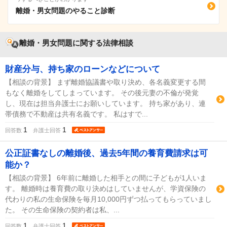
離婚・男女問題のやること診断
離婚・男女問題に関する法律相談
財産分与、持ち家のローンなどについて
【相談の背景】 まず離婚協議書や取り決め、各名義変更する間
もなく離婚をしてしまっています。 その後元妻の不倫が発覚
し、現在は担当弁護士にお願いしています。 持ち家があり、連
帯債務で不動産は共有名義です。 私はすで...
1
1
回答数
弁護士回答
公正証書なしの離婚後、過去5年間の養育費請求は可
能か？
【相談の背景】 6年前に離婚した相手との間に子どもが1人いま
す。 離婚時は養育費の取り決めはしていませんが、学資保険の
代わりの私の生命保険を毎月10,000円ずつ払ってもらっていまし
た。 その生命保険の契約者は私、...
1
1
回答数
弁護士回答