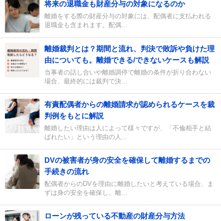
将来の退職金も財産分与の対象になるのか
離婚をする際の財産分与の対象には、配偶者に支払われる
退職金も含まれます。配偶...
離婚裁判とは？期間と流れ、判決で敗訴や負けた理
由についても。離婚できる/できないケースも解説
当事者の話し合いや離婚調停で離婚の条件が折り合わない
場合、最終的には裁判で決...
有責配偶者からの離婚請求が認められるケースを裁
判例をもとに解説
離婚したい理由は人によって様々ですが、「不倫相手と結
ばれたい」という理由の人...
DVの被害者が身の安全を確保して離婚するまでの
手続きの流れ
配偶者からのDVを理由に離婚したいと考えている場合、ま
ずは身の安全を確保し、離...
ローンが残っている不動産の財産分与方法