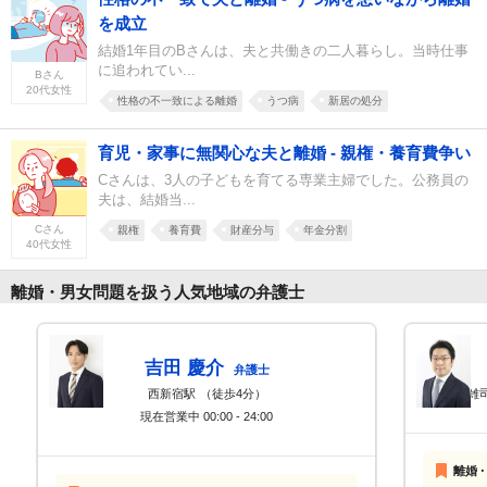
を成立
結婚1年目のBさんは、夫と共働きの二人暮らし。当時仕事
に追われてい...
Bさん
20代女性
性格の不一致による離婚
うつ病
新居の処分
育児・家事に無関心な夫と離婚 - 親権・養育費争い
Cさんは、3人の子どもを育てる専業主婦でした。公務員の
夫は、結婚当...
Cさん
親権
養育費
財産分与
年金分割
40代女性
離婚・男女問題を扱う人気地域の弁護士
吉田 慶介
弁護士
西新宿駅
（徒歩4分）
雑
現在営業中
00:00 - 24:00
離婚