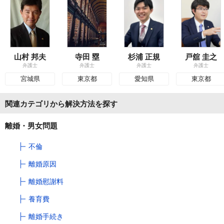
山村 邦夫
寺田 塁
杉浦 正規
戸舘 圭之
弁護士
弁護士
弁護士
弁護士
宮城県
東京都
愛知県
東京都
関連カテゴリから解決方法を探す
離婚・男女問題
不倫
離婚原因
離婚慰謝料
養育費
離婚手続き