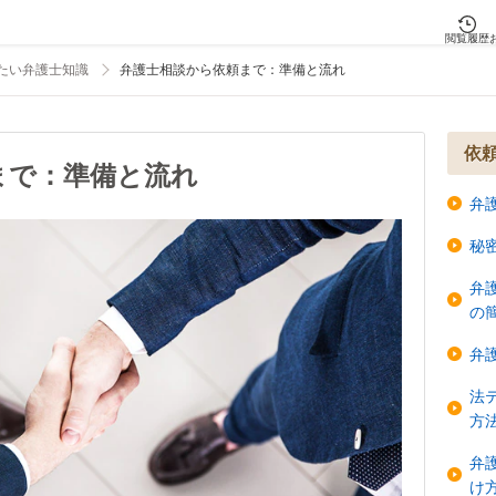
閲覧履歴
たい弁護士知識
弁護士相談から依頼まで：準備と流れ
依
まで：準備と流れ
弁
秘
弁
の
弁
法
方
弁
け