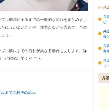
弁
弁
ラブル解決に至るまでの一般的な流れをまとめまし
な
したほうがよいことや、注意点なども含めて、全体
弁
しょう。
備
弁
ラブル解決までの流れが異なる場合もあります。詳
費
護士に確認してください。
弁
ッ
弁
ブルまでの解決の流れ