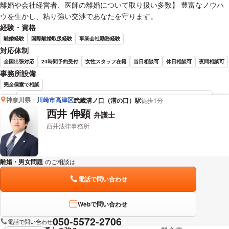
離婚や会社経営者、医師の離婚について取り扱い多数】 豊富なノウハ
ウを生かし、粘り強い交渉であなたを守ります。
経験・資格
離婚経験
国際離婚取扱経験
事業会社勤務経験
対応体制
全国出張対応
24時間予約受付
女性スタッフ在籍
当日相談可
休日相談可
夜間相談可
事務所設備
完全個室で相談
神奈川県
川崎市高津区
武蔵溝ノ口（溝の口）駅
徒歩1分
海老名 毅 弁護士の詳細情報を見る
西井 伸顕
弁護士
西井法律事務所
離婚・男女問題
のご相談は
下記のリンクからお問い合わせください。
電話で問い合わせ
Webで問い合わせ
050-5572-2706
電話で問い合わせ