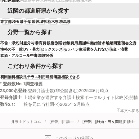
近隣の都道府県から探す
東京都
埼玉県
千葉県
茨城県
栃木県
群馬県
分野一覧から探す
不倫・浮気
財産分与
養育費
親権
別居
婚姻費用
慰謝料
離婚請求
離婚回避
面会交流
性格の不一致
DV・暴力
セックスレス
モラハラ
生活費を入れない
借金・浪費
飲酒・アルコール中毒
親族関係
こだわり条件から探す
初回無料相談
法テラス利用可能
電話相談できる
* 登録数No.1調査概要
23,000名登録
登録弁護士数(非公開含む)2025年6月時点
登録弁護士
上場企業が運営する弁護士検索ポータルサイト比較(公開情
数No.1
報を元に当社調べ)2025年2月時点
本文へ戻る
弁護士ドットコム
[神奈川]弁護士
[神奈川][離婚・男女問題]弁護士
このページの先頭へ