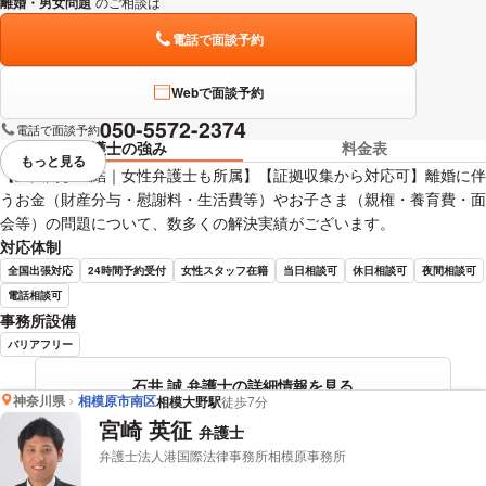
離婚・男女問題
のご相談は
下記のリンクからお問い合わせください。
電話で面談予約
Webで面談予約
050-5572-2374
電話で面談予約
弁護士の強み
料金表
もっと見る
視覚的に省略されている要素を
【上大岡駅直結｜女性弁護士も所属】【証拠収集から対応可】離婚に伴
うお金（財産分与・慰謝料・生活費等）やお子さま（親権・養育費・面
会等）の問題について、数多くの解決実績がございます。
対応体制
全国出張対応
24時間予約受付
女性スタッフ在籍
当日相談可
休日相談可
夜間相談可
電話相談可
事務所設備
バリアフリー
石井 誠 弁護士の詳細情報を見る
神奈川県
相模原市南区
相模大野駅
徒歩7分
宮崎 英征
弁護士
弁護士法人港国際法律事務所相模原事務所