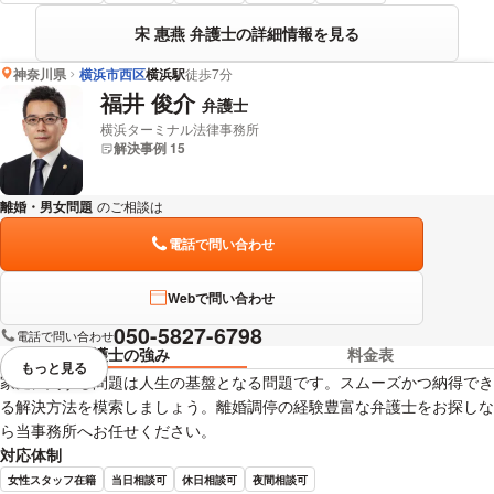
宋 惠燕 弁護士の詳細情報を見る
神奈川県
横浜市西区
横浜駅
徒歩7分
福井 俊介
弁護士
横浜ターミナル法律事務所
解決事例 15
離婚・男女問題
のご相談は
下記のリンクからお問い合わせください。
電話で問い合わせ
Webで問い合わせ
050-5827-6798
電話で問い合わせ
弁護士の強み
料金表
もっと見る
視覚的に省略されている要素を
家庭に関する問題は人生の基盤となる問題です。スムーズかつ納得でき
る解決方法を模索しましょう。離婚調停の経験豊富な弁護士をお探しな
ら当事務所へお任せください。
対応体制
女性スタッフ在籍
当日相談可
休日相談可
夜間相談可