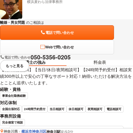
横浜麦わら法律事務所
離婚・男女問題
のご相談は
下記のリンクからお問い合わせください。
電話で問い合わせ
Webで問い合わせ
050-5356-0205
電話で問い合わせ
弁護士の強み
料金表
もっと見る
視覚的に省略されている要素を
【初回相談無料】【当日/休日/夜間相談可】【24時間予約受付】相談実
績300件以上で安心の丁寧なサポート対応！納得いただける解決方法を
とことん追求いたします。
経験・資格
事業会社勤務経験
対応体制
全国出張対応
24時間予約受付
当日相談可
休日相談可
夜間相談可
電話相談可
事務所設備
完全個室で相談
神奈川県
横浜市神奈川区
神奈川駅
徒歩3分