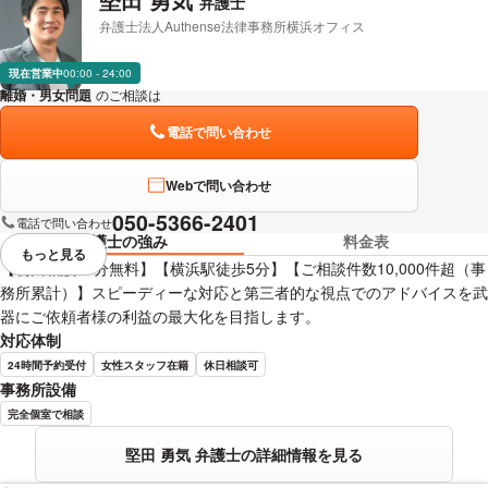
弁護士
弁護士法人Authense法律事務所横浜オフィス
現在営業中
00:00 - 24:00
離婚・男女問題
のご相談は
下記のリンクからお問い合わせください。
電話で問い合わせ
Webで問い合わせ
050-5366-2401
電話で問い合わせ
弁護士の強み
料金表
もっと見る
視覚的に省略されている要素を
【初回相談45分無料】【横浜駅徒歩5分】【ご相談件数10,000件超（事
務所累計）】スピーディーな対応と第三者的な視点でのアドバイスを武
器にご依頼者様の利益の最大化を目指します。
対応体制
24時間予約受付
女性スタッフ在籍
休日相談可
事務所設備
完全個室で相談
堅田 勇気 弁護士の詳細情報を見る