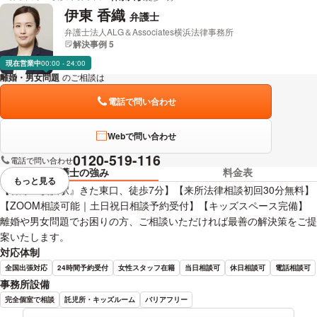
杉澤 到 弁護士の詳細情報を見る
伊東 香織
弁護士
弁護士法人ALG＆Associates横浜法律事務所
解決事例 5
現在営業中
00:00 - 24:00
離婚・男女問題
のご相談は
下記のリンクからお問い合わせください。
電話で問い合わせ
Webで問い合わせ
0120-519-116
電話で問い合わせ
弁護士の強み
料金表
もっと見る
視覚的に省略されている要素を
【各線『横浜駅』きた東口、徒歩7分】【来所法律相談初回30分無料】
【ZOOM相談可能｜土日祝日相談予約受付】【キッズスペース完備】
離婚や男女問題でお困りの方、ご相談いただければ最善の解決策をご提
案いたします。
対応体制
全国出張対応
24時間予約受付
女性スタッフ在籍
当日相談可
休日相談可
電話相談可
事務所設備
完全個室で相談
託児所・キッズルーム
バリアフリー