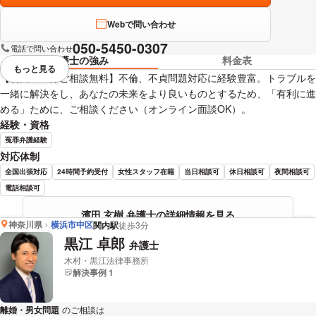
Webで問い合わせ
050-5450-0307
電話で問い合わせ
弁護士の強み
料金表
もっと見る
視覚的に省略されている要素を
【初回６０分ご相談無料】不倫、不貞問題対応に経験豊富。トラブルを
一緒に解決をし、あなたの未来をより良いものとするため、「有利に進
める」ために、ご相談ください（オンライン面談OK）。
経験・資格
冤罪弁護経験
対応体制
全国出張対応
24時間予約受付
女性スタッフ在籍
当日相談可
休日相談可
夜間相談可
電話相談可
濱田 玄樹 弁護士の詳細情報を見る
神奈川県
横浜市中区
関内駅
徒歩3分
黒江 卓郎
弁護士
木村・黒江法律事務所
解決事例 1
離婚・男女問題
のご相談は
下記のリンクからお問い合わせください。