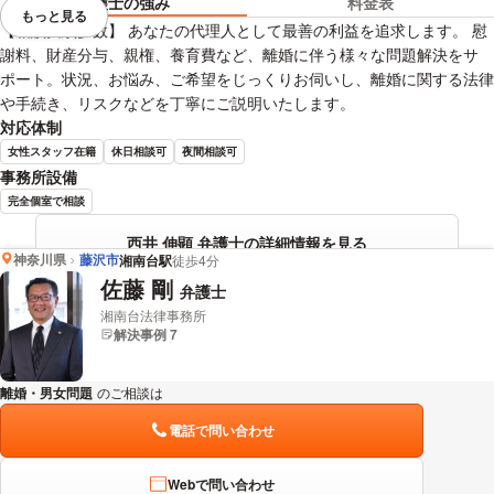
弁護士の強み
料金表
もっと見る
視覚的に省略されている要素を
【相談実績多数】 あなたの代理人として最善の利益を追求します。 慰
謝料、財産分与、親権、養育費など、離婚に伴う様々な問題解決をサ
ポート。状況、お悩み、ご希望をじっくりお伺いし、離婚に関する法律
や手続き、リスクなどを丁寧にご説明いたします。
対応体制
女性スタッフ在籍
休日相談可
夜間相談可
事務所設備
完全個室で相談
西井 伸顕 弁護士の詳細情報を見る
神奈川県
藤沢市
湘南台駅
徒歩4分
佐藤 剛
弁護士
湘南台法律事務所
解決事例 7
離婚・男女問題
のご相談は
下記のリンクからお問い合わせください。
電話で問い合わせ
Webで問い合わせ