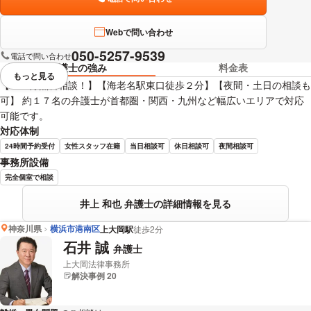
Webで問い合わせ
050-5257-9539
電話で問い合わせ
弁護士の強み
料金表
もっと見る
視覚的に省略されている要素を
【６０分無料相談！】【海老名駅東口徒歩２分】【夜間・土日の相談も
可】 約１７名の弁護士が首都圏・関西・九州など幅広いエリアで対応
可能です。
対応体制
24時間予約受付
女性スタッフ在籍
当日相談可
休日相談可
夜間相談可
事務所設備
完全個室で相談
井上 和也 弁護士の詳細情報を見る
神奈川県
横浜市港南区
上大岡駅
徒歩2分
石井 誠
弁護士
上大岡法律事務所
解決事例 20