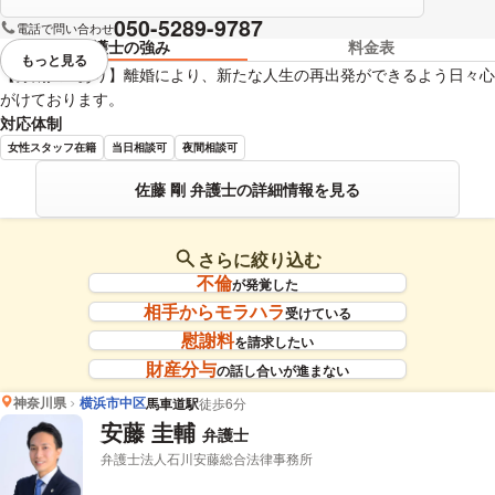
050-5289-9787
電話で問い合わせ
弁護士の強み
料金表
もっと見る
視覚的に省略されている要素を
【分割払いあり】離婚により、新たな人生の再出発ができるよう日々心
がけております。
対応体制
女性スタッフ在籍
当日相談可
夜間相談可
佐藤 剛 弁護士の詳細情報を見る
さらに絞り込む
不倫
が発覚した
相手からモラハラ
受けている
慰謝料
を請求したい
財産分与
の話し合いが進まない
神奈川県
横浜市中区
馬車道駅
徒歩6分
安藤 圭輔
弁護士
弁護士法人石川安藤総合法律事務所