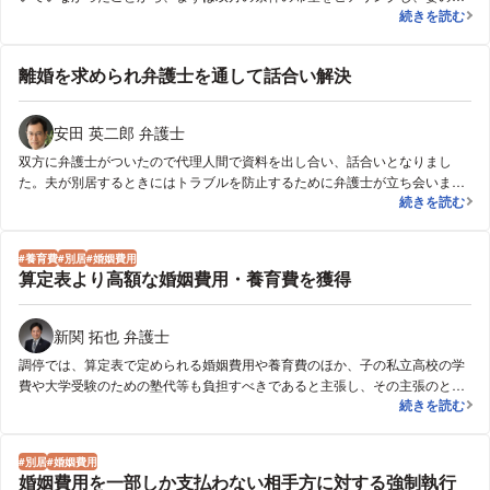
【離婚・早期
続きを読む
望する条件は、法律的に難しい面があったことから、法律的な説明を丁寧に
し、交渉を継続した結果、最終的に、ご相談から１か月で離婚条件がまとま
り、離婚することができました。
離婚を求められ弁護士を通して話合い解決
安田 英二郎 弁護士
双方に弁護士がついたので代理人間で資料を出し合い、話合いとなりまし
た。夫が別居するときにはトラブルを防止するために弁護士が立ち会いまし
離婚を求めら
続きを読む
た。調停を申し立てずに話合いを続け約１年で解決することができました。
養育費
別居
婚姻費用
算定表より高額な婚姻費用・養育費を獲得
新関 拓也 弁護士
調停では、算定表で定められる婚姻費用や養育費のほか、子の私立高校の学
費や大学受験のための塾代等も負担すべきであると主張し、その主張のとお
算定表より高
続きを読む
り、夫が相談者に算定表より高額な婚姻費用・養育費を支払う内容で合意し
ました。
別居
婚姻費用
婚姻費用を一部しか支払わない相手方に対する強制執行