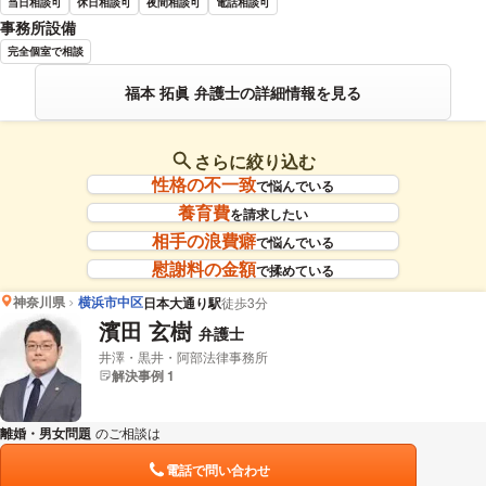
当日相談可
休日相談可
夜間相談可
電話相談可
事務所設備
完全個室で相談
福本 拓眞 弁護士の詳細情報を見る
さらに絞り込む
性格の不一致
で悩んでいる
養育費
を請求したい
相手の浪費癖
で悩んでいる
慰謝料の金額
で揉めている
神奈川県
横浜市中区
日本大通り駅
徒歩3分
濱田 玄樹
弁護士
井澤・黒井・阿部法律事務所
解決事例 1
離婚・男女問題
のご相談は
下記のリンクからお問い合わせください。
電話で問い合わせ