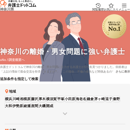
神奈川県
閲覧履歴
お気に入り
メニュー
神奈川
の離婚・男女問題に強い弁護士
※No.1調査概要へ
弁護士ドットコムで神奈川の離婚・男女問題に注力する弁護士が519名見つかりました。依頼者は
「上記の理由で面会交流を拒否できますか?」「この場合、不倫の後先など関係あるのでしょう
さらに表示
説明文の省
か?」といった質問をもっております。弁護士ドットコムでは神奈川で着手金無料で応対している弁
追加条件を指定して検索
護士や弁護士費用を分割払いで受け付けしてくれる弁護士など、さまざまなニーズ別で探すことが
できます。例として「口コミの評価が高い離婚・男女問題が得意な弁護士や弁護士の選び方は
チェックしたけれど、神奈川周辺の法律事務所の弁護士を実績で検討したい」などの要望にも応え
地域
ることができます。弁護士の中には「弁護士として、ご依頼者の納得のいく解決を第一に考え、全
横浜
川崎
相模原
藤沢
厚木
横須賀
平塚
小田原
海老名
鎌倉
茅ヶ崎
逗子
秦野
力でサポート致します。」とおっしゃる方もいます。離婚・男女問題で心配事がある方は弁護士
ドットコムに登録全弁護士22,842人から、営業時間や資格などの条件を考慮して、希望に適した弁
大和
伊勢原
綾瀬
座間
大磯
開成
護士に相談をしてみることをおすすめします。