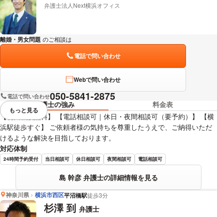
弁護士法人Next横浜オフィス
離婚・男女問題
のご相談は
下記のリンクからお問い合わせください。
電話で問い合わせ
Webで問い合わせ
050-5841-2875
電話で問い合わせ
弁護士の強み
料金表
もっと見る
視覚的に省略されている要素を
【初回相談無料】 【電話相談可｜休日・夜間相談可（要予約）】 【横
浜駅徒歩すぐ】 ご依頼者様の気持ちを尊重したうえで、ご納得いただ
けるような解決を目指しております。
対応体制
24時間予約受付
当日相談可
休日相談可
夜間相談可
電話相談可
島 幹彦 弁護士の詳細情報を見る
神奈川県
横浜市西区
平沼橋駅
徒歩3分
杉澤 到
弁護士