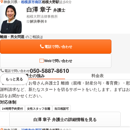
神奈川県
相模原市南区
相模大野駅
徒歩6分
白澤 章子
弁護士
相模大野法律事務所
解決事例 8
離婚・男女問題
のご相談は
下記のリンクからお問い合わせください。
電話で問い合わせ
Webで問い合わせ
050-5887-8610
電話で問い合わせ
弁護士の強み
料金表
もっと見る
視覚的に省略されている要素を
【当日相談可｜お母さん弁護士】離婚（親権・財産分与・養育費）・慰
謝料請求など、新たなスタートを切るサポートをいたします。まずはお
話をお聞かせください。
対応体制
24時間予約受付
女性スタッフ在籍
当日相談可
白澤 章子 弁護士の詳細情報を見る
神奈川県
川崎市中原区
徒歩3分