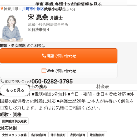
伊東 香織 弁護士の詳細情報を見る
神奈川県
川崎市中原区
武蔵小杉駅
徒歩4分
宋 惠燕
弁護士
武蔵小杉合同法律事務所
解決事例 4
離婚・男女問題
のご相談は
下記のリンクからお問い合わせください。
電話で問い合わせ
Webで問い合わせ
050-5282-3795
電話で問い合わせ
弁護士の強み
料金表
もっと見る
視覚的に省略されている要素を
■武蔵小杉駅6分 ■電話相談5分無料 ■当日・夜間・休日も柔軟対応 ■外
国籍の配偶者との離婚に対応 ■弁護士歴20年 ご本人が納得いく解決を
目指し尽力します。まずはお気軽にご相談ください。
経験・資格
国際離婚取扱経験
対応体制
女性スタッフ在籍
当日相談可
休日相談可
夜間相談可
電話相談可