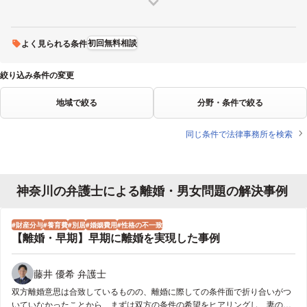
借金・浪費
飲酒・アルコール中毒
親族関係
初回無料相談
よく見られる条件
絞り込み条件の変更
地域で絞る
分野・条件で絞る
同じ条件で法律事務所を検索
神奈川の弁護士による離婚・男女問題の解決事例
財産分与
養育費
別居
婚姻費用
性格の不一致
【離婚・早期】早期に離婚を実現した事例
藤井 優希 弁護士
双方離婚意思は合致しているものの、離婚に際しての条件面で折り合いがつ
いていなかったことから、まずは双方の条件の希望をヒアリングし、妻の希