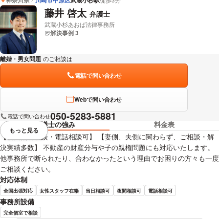
武蔵小杉駅
藤井 啓太
弁護士
武蔵小杉あおば法律事務所
解決事例 3
離婚・男女問題
のご相談は
下記のリンクからお問い合わせください。
電話で問い合わせ
Webで問い合わせ
050-5283-5881
電話で問い合わせ
弁護士の強み
料金表
もっと見る
視覚的に省略されている要素を
【初回無料相談・電話相談可】 【妻側、夫側に関わらず、ご相談・解
決実績多数】 不動産の財産分与や子の親権問題にも対応いたします。
他事務所で断られたり、合わなかったという理由でお困りの方々も一度
ご相談ください。
対応体制
全国出張対応
女性スタッフ在籍
当日相談可
夜間相談可
電話相談可
事務所設備
完全個室で相談