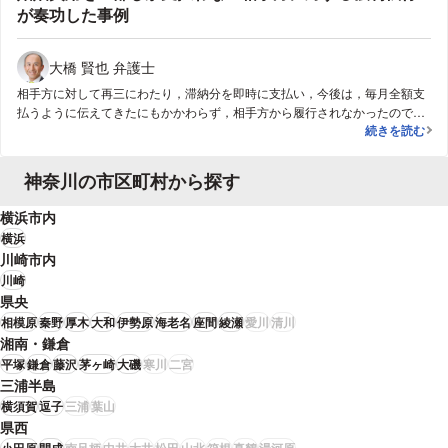
が奏功した事例
大橋 賢也 弁護士
相手方に対して再三にわたり，滞納分を即時に支払い，今後は，毎月全額支
払うように伝えてきたにもかかわらず，相手方から履行されなかったので，
婚姻費用を一
続きを読む
弁護士に依頼して，相手方の給与を差し押さえてもらいました。その結果，
相手方が，滞納分を全額支払ってきました。
神奈川の市区町村から探す
横浜市内
横浜
川崎市内
川崎
県央
相模原
秦野
厚木
大和
伊勢原
海老名
座間
綾瀬
愛川
清川
湘南・鎌倉
平塚
鎌倉
藤沢
茅ヶ崎
大磯
寒川
二宮
三浦半島
横須賀
逗子
三浦
葉山
県西
小田原
開成
南足柄
中井
大井
松田
山北
箱根
真鶴
湯河原