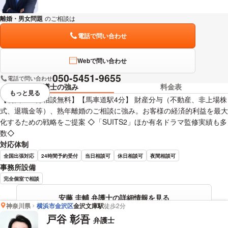
離婚・男女問題
のご相談は
下記のリンクからお問い合わせください。
電話で問い合わせ
Webで問い合わせ
050-5451-9655
電話で問い合わせ
弁護士の強み
料金表
もっと見る
視覚的に省略されている要素を
【初回６０分相談無料】【馬車道駅4分】 財産分与（不動産、非上場株
式、退職金等）、熟年離婚のご相談に強み。お客様の経済的利益を最大
化するための戦略をご提案 ◇「SUITS2」ほか有名ドラマ監修実績も多
数◇
対応体制
全国出張対応
24時間予約受付
当日相談可
休日相談可
夜間相談可
事務所設備
完全個室で相談
安藤 圭輔 弁護士の詳細情報を見る
神奈川県
横浜市金沢区
金沢文庫駅
徒歩2分
戸谷 彰吾
弁護士