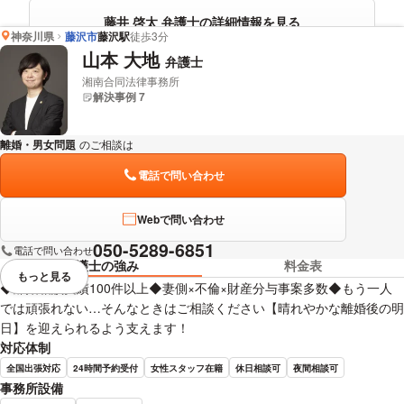
藤井 啓太 弁護士の詳細情報を見る
神奈川県
藤沢市
藤沢駅
徒歩3分
山本 大地
弁護士
湘南合同法律事務所
解決事例 7
離婚・男女問題
のご相談は
下記のリンクからお問い合わせください。
電話で問い合わせ
Webで問い合わせ
050-5289-6851
電話で問い合わせ
弁護士の強み
料金表
もっと見る
視覚的に省略されている要素を
◆離婚相談実績100件以上◆妻側×不倫×財産分与事案多数◆もう一人
では頑張れない…そんなときはご相談ください【晴れやかな離婚後の明
日】を迎えられるよう支えます！
対応体制
全国出張対応
24時間予約受付
女性スタッフ在籍
休日相談可
夜間相談可
事務所設備