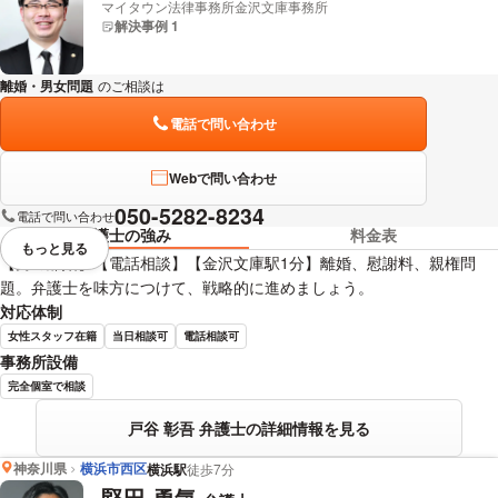
マイタウン法律事務所金沢文庫事務所
解決事例 1
離婚・男女問題
のご相談は
下記のリンクからお問い合わせください。
電話で問い合わせ
Webで問い合わせ
050-5282-8234
電話で問い合わせ
弁護士の強み
料金表
もっと見る
視覚的に省略されている要素を
【男の離婚】【電話相談】【金沢文庫駅1分】離婚、慰謝料、親権問
題。弁護士を味方につけて、戦略的に進めましょう。
対応体制
女性スタッフ在籍
当日相談可
電話相談可
事務所設備
完全個室で相談
戸谷 彰吾 弁護士の詳細情報を見る
神奈川県
横浜市西区
横浜駅
徒歩7分
堅田 勇気