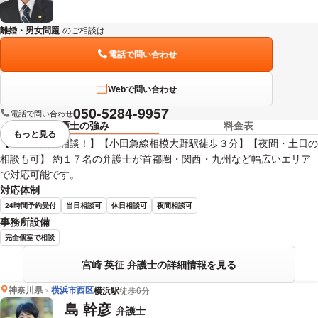
離婚・男女問題
のご相談は
下記のリンクからお問い合わせください。
電話で問い合わせ
Webで問い合わせ
050-5284-9957
電話で問い合わせ
弁護士の強み
料金表
もっと見る
視覚的に省略されている要素を
【６０分無料相談！】【小田急線相模大野駅徒歩３分】【夜間・土日の
相談も可】 約１７名の弁護士が首都圏・関西・九州など幅広いエリア
で対応可能です。
対応体制
24時間予約受付
当日相談可
休日相談可
夜間相談可
事務所設備
完全個室で相談
宮崎 英征 弁護士の詳細情報を見る
神奈川県
横浜市西区
横浜駅
徒歩6分
島 幹彦
弁護士