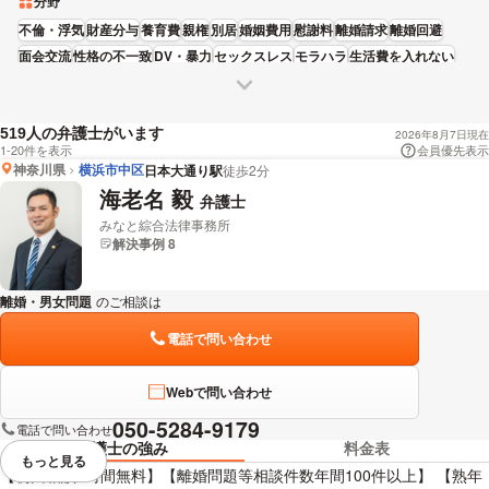
分野
不倫・浮気
財産分与
養育費
親権
別居
婚姻費用
慰謝料
離婚請求
離婚回避
面会交流
性格の不一致
DV・暴力
セックスレス
モラハラ
生活費を入れない
借金・浪費
飲酒・アルコール中毒
親族関係
人の弁護士がいます
519
2026年8月7日現在
1-20件を表示
会員優先表示
神奈川県
横浜市中区
日本大通り駅
徒歩2分
海老名 毅
弁護士
みなと綜合法律事務所
解決事例 8
離婚・男女問題
のご相談は
下記のリンクからお問い合わせください。
電話で問い合わせ
Webで問い合わせ
050-5284-9179
電話で問い合わせ
弁護士の強み
料金表
もっと見る
視覚的に省略されている要素を
【初回相談1時間無料】【離婚問題等相談件数年間100件以上】 【熟年