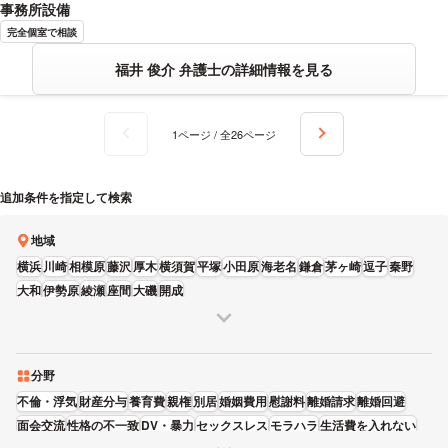
事務所設備
完全個室で相談
福井 俊介 弁護士の詳細情報を見る
1ページ / 全26ページ
追加条件を指定して検索
地域
横浜
川崎
相模原
藤沢
厚木
横須賀
平塚
小田原
海老名
鎌倉
茅ヶ崎
逗子
秦野
大和
伊勢原
綾瀬
座間
大磯
開成
分野
不倫・浮気
財産分与
養育費
親権
別居
婚姻費用
慰謝料
離婚請求
離婚回避
面会交流
性格の不一致
DV・暴力
セックスレス
モラハラ
生活費を入れない