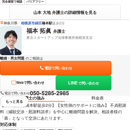
完全個室で相談
バリアフリー
山本 大地 弁護士の詳細情報を見る
神奈川県
相模原市緑区
橋本駅
徒歩2分
福本 拓眞
弁護士
東京スタートアップ法律事務所相模原支店
離婚・男女問題
のご相談は
下記のリンクからお問い合わせください。
電話で問い合わせ
LINE
Webで問い合わせ
で問い合わせ
050-5285-2985
電話で問い合わせ
弁護士の強み
料金表
もっと見る
視覚的に省略されている要素を
【JR・京王線橋本駅徒歩2分】【女性側のサポートに強み】 不貞慰謝
料（減額交渉・慰謝料請求）を中心に離婚問題を解決。相談者様の
「盾」となって交渉にあたります。
対応体制