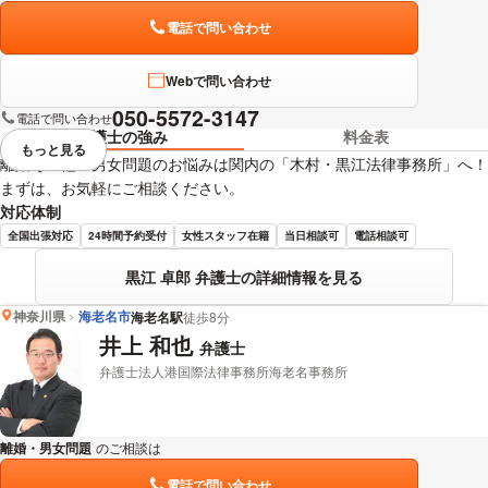
電話で問い合わせ
Webで問い合わせ
050-5572-3147
電話で問い合わせ
弁護士の強み
料金表
もっと見る
視覚的に省略されている要素を
離婚その他の男女問題のお悩みは関内の「木村・黒江法律事務所」へ！
まずは、お気軽にご相談ください。
対応体制
全国出張対応
24時間予約受付
女性スタッフ在籍
当日相談可
電話相談可
黒江 卓郎 弁護士の詳細情報を見る
神奈川県
海老名市
海老名駅
徒歩8分
井上 和也
弁護士
弁護士法人港国際法律事務所海老名事務所
離婚・男女問題
のご相談は
下記のリンクからお問い合わせください。
電話で問い合わせ