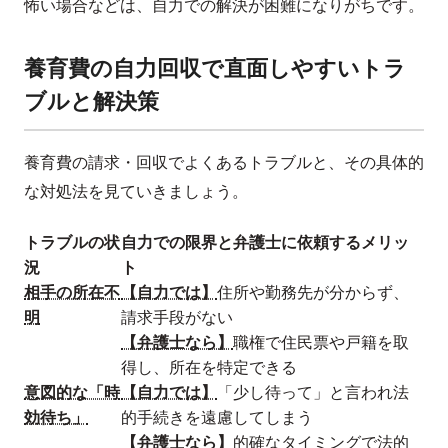
怖い場合などは、自力での解決が困難になりがちです。
養育費の自力回収で直面しやすいトラ
ブルと解決策
養育費の請求・回収でよくあるトラブルと、その具体的
な対処法を見ていきましょう。
トラブルの状
自力での限界と弁護士に依頼するメリッ
況
ト
相手の所在不
【自力では】
住所や勤務先が分からず、
明
請求手段がない
【弁護士なら】
職権で住民票や戸籍を取
得し、所在を特定できる
意図的な「時
【自力では】
「少し待って」と言われ法
効待ち」
的手続きを遠慮してしまう
【弁護士なら】
的確なタイミングで法的