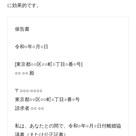
に効果的です。
催告書
令和○年○月○日
[東京都○○区○○町○丁目○番○号]
○○ ○○ 殿
〒○○○-○○○○
東京都○○区○○町○丁目○番○号
請求者 ○○ ○○
私は、あなたとの間で、令和○年○月○日付離婚協
議書（または公正証書）