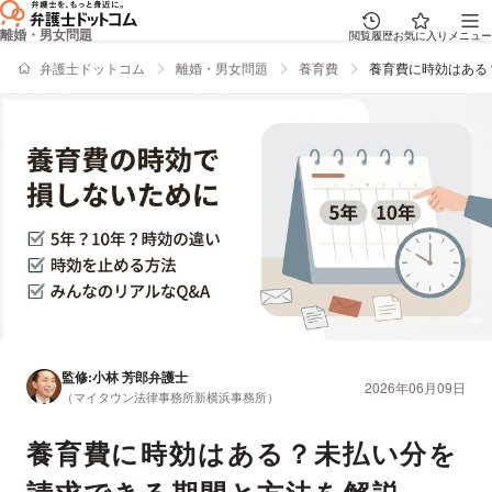
離婚・男女問題
閲覧履歴
お気に入り
メニュー
弁護士ドットコム
離婚・男女問題
養育費
養育費に時効はある
監修:
小林 芳郎
弁護士
2026年06月09日
（マイタウン法律事務所新横浜事務所）
養育費に時効はある？未払い分を