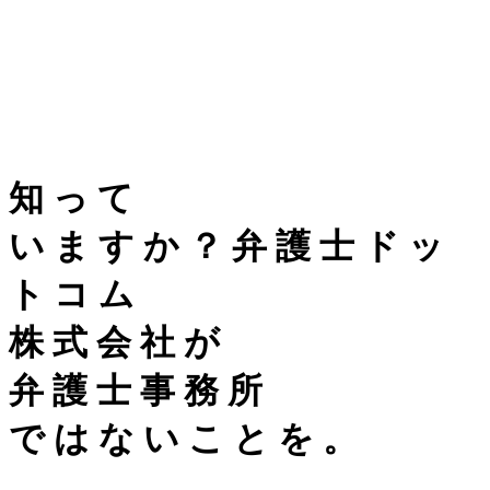
知
っ
て
い
ま
す
か
？
弁
護
士
ド
ッ
ト
コ
ム
株
式
会
社
が
弁
護
士
事
務
所
で
は
な
い
こ
と
を
。