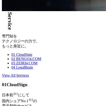
Service
専門知を
テクノロジーの力で、
もっと身近に。
01
CloudSign
02
BENGO4.COM
03
ZEIRI4.COM
04
LegalBrain
View All Services
01
CloudSign
※1
日本初
にして
※2
国内シェアNo.1
の
電子契約サービス