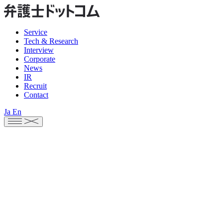
Service
Tech & Research
Interview
Corporate
News
IR
Recruit
Contact
Ja
En