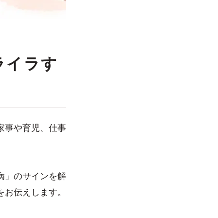
ライラす
家事や育児、仕事
病」のサインを解
をお伝えします。