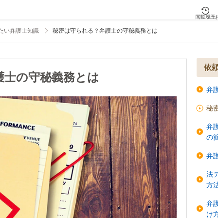
閲覧履歴
たい弁護士知識
秘密は守られる？弁護士の守秘義務とは
依
護士の守秘義務とは
弁
秘
弁
の
弁
法
方
弁
け