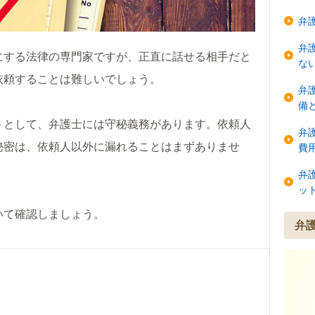
弁
弁
にする法律の専門家ですが、正直に話せる相手だと
な
依頼することは難しいでしょう。
弁
備
トとして、弁護士には守秘義務があります。依頼人
弁
秘密は、依頼人以外に漏れることはまずありませ
費
弁
ッ
いて確認しましょう。
弁