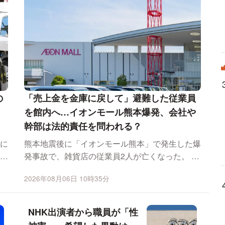
の
「売上金を金庫に戻して」避難した従業員
」
を館内へ…イオンモール熊本爆発、会社や
幹部は法的責任を問われる？
に
熊本地震後に「イオンモール熊本」で発生した爆
ど
発事故で、雑貨店の従業員2人が亡くなった。 熊
本放送な...
2026年08月06日 10時35分
NHK出演者から職員が「性