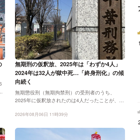
の
無期刑の仮釈放、2025年は「わずか4人」
2024年は32人が獄中死…「終身刑化」の傾
向続く
）
無期懲役刑（無期拘禁刑）の受刑者のうち、
2025年に仮釈放されたのは4人だったことが、法
務省の最新の...
2026年08月06日 11時39分