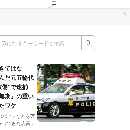
メニュー
きではな
んだ元五輪代
致傷”で逮捕
無期」の重い
たワケ
のパックなどを万
かけてきた店員に