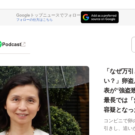
Googleトップニュースでフォロー
フォローの仕方はこちら
Podcast
「なぜ万引
い？」卵盗
表が“強盗
最長では「
容疑となっ
コンビニで卵
引きし、追い