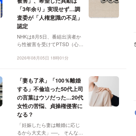
被害」、希望した異動は
「3年余り」実現せず…調
査委が「人権意識の不足」
認定
NHKは8月5日、番組出演者か
ら性被害を受けてPTSD（心的
外傷後ストレス障害）と診断
2026年08月05日 18時01分
された職員が、...
「妻も了承」「100％離婚
する」不倫迫った50代上司
の言葉はウソだった…20代
女性の苦悩、貞操権侵害に
なる？
「妊娠したら妻は離婚に応じ
るから大丈夫」──。 そんな言