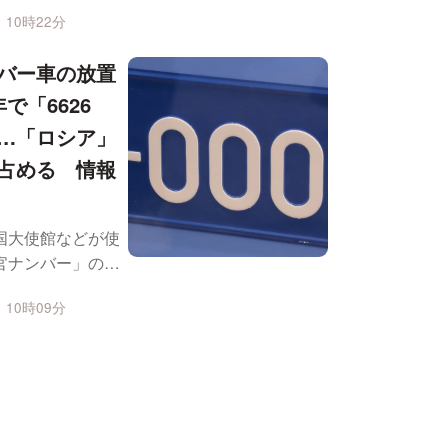
元五輪代表の男性
 10時22分
...
バー車の放置
で「6626
…「ロシア」
占める 情報
国大使館などが使
官ナンバー」の車
反をめぐり、放置
 10時09分
...