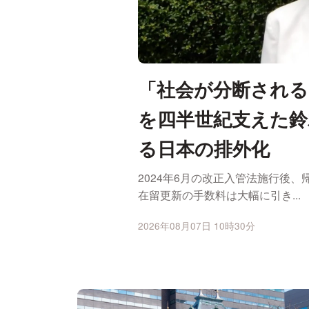
「社会が分断される
を四半世紀支えた鈴
る日本の排外化
2024年6月の改正入管法施行後
在留更新の手数料は大幅に引き...
2026年08月07日 10時30分
ニュースの新着順一覧