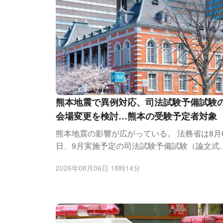
熊本地震で異例対応、司法試験予備試験
会場変更を検討…熊本の受験予定者対象
熊本地震の影響が広がっている。 法務省は8月6
日、9月実施予定の司法試験予備試験（論文式
について...
2026年08月06日 18時14分