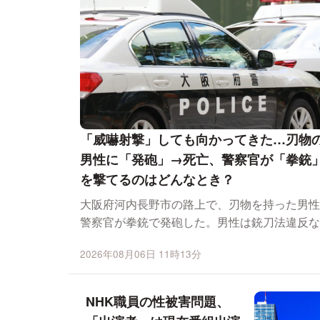
「威嚇射撃」しても向かってきた…刃物
男性に「発砲」→死亡、警察官が「拳銃
を撃てるのはどんなとき？
大阪府河内長野市の路上で、刃物を持った男性
警察官が拳銃で発砲した。男性は銃刀法違反な
の疑いで現行...
2026年08月06日 11時13分
NHK職員の性被害問題、