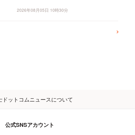
葉を信じ、避妊をしないまま
2026年08月05日 10時30分
関係を持ったとい...
士ドットコムニュースについて
公式SNSアカウント