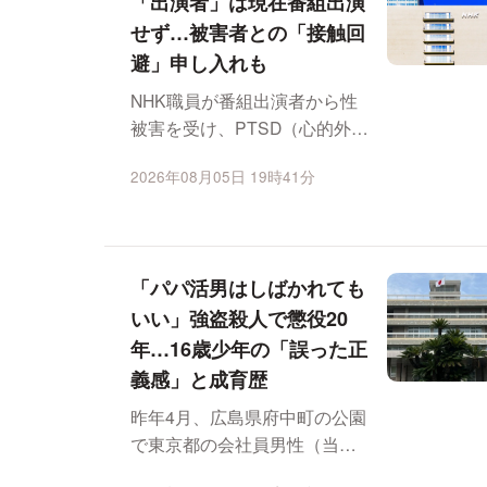
「出演者」は現在番組出演
せず…被害者との「接触回
避」申し入れも
NHK職員が番組出演者から性
被害を受け、PTSD（心的外傷
後ストレス障害）と診断され
2026年08月05日 19時41分
た問題で、NHK...
「パパ活男はしばかれても
いい」強盗殺人で懲役20
年…16歳少年の「誤った正
義感」と成育歴
昨年4月、広島県府中町の公園
で東京都の会社員男性（当時
52）が殺害され、当時16～18