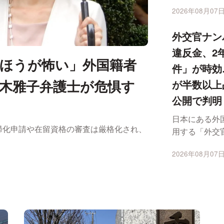
けがをさせた
2026年08月07日
が強盗致傷の疑い
外交官ナン
違反金、2年
ほうが怖い」外国籍者
件」が時効
木雅子弁護士が危惧す
が半数以上
公開で判明
日本にある外
、帰化申請や在留資格の審査は厳格化され、
用する「外交
による駐車違
2026年08月07日
違反金が支払われ