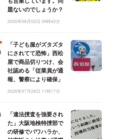
も営業しています。問
題ないのでしょうか？
2026年08月02日 09時42分
「子ども服がズタズタ
にされてて恐怖」西松
屋で商品切りつけ、会
社認める「従業員が通
報、警察により確保」
2026年07月28日 11時17分
「違法捜査を強要され
た」大阪地検特捜部で
の研修でパワハラか、