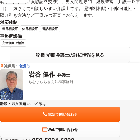
着手金無料（不貞慰謝料交渉）、男女問題専門、経験豊富（弁護士９年
目）、気さくで相談しやすい弁護士です。 慰謝料相場・回収可能性・
駆け引き方法など丁寧かつ正直にお伝えします。
対応体制
当日相談可
休日相談可
電話相談可
事務所設備
完全個室で相談
稲嶺 光輔 弁護士の詳細情報を見る
沖縄県
名護市
岩谷 健作
弁護士
ちむじゅらさん法律事務所
離婚・男女問題
のご相談は
下記のリンクからお問い合わせください。
電話で問い合わせ
Webで問い合わせ
050-5284-6339