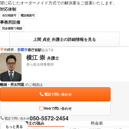
望に応じたオーダーメイド方式での解決案をご提案いたします。
対応体制
当日相談可
電話相談可
事務所設備
完全個室で相談
上間 貞史 弁護士の詳細情報を見る
沖縄県
那覇市
県庁前駅
徒歩7分
横江 崇
弁護士
美ら島法律事務所
離婚・男女問題
のご相談は
下記のリンクからお問い合わせください。
電話で問い合わせ
Webで問い合わせ
050-5572-2454
電話で問い合わせ
弁護士の強み
料金表
もっと見る
視覚的に省略されている要素を