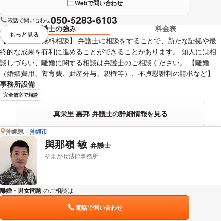
Webで問い合わせ
050-5283-6103
電話で問い合わせ
弁護士の強み
料金表
もっと見る
視覚的に省略されている要素を
【初回３０分無料相談】 弁護士に相談をすることで、新たな証拠や最
終的な成果を有利に進めることができることがあります。 知人には相
談しづらい、離婚に関する相談は弁護士のご相談ください。 【離婚
（婚姻費用、養育費、財産分与、親権等）、不貞慰謝料の請求など】
事務所設備
完全個室で相談
真栄里 嘉邦 弁護士の詳細情報を見る
沖縄県
沖縄市
與那嶺 敏
弁護士
そよかぜ法律事務所
離婚・男女問題
のご相談は
下記のリンクからお問い合わせください。
電話で問い合わせ