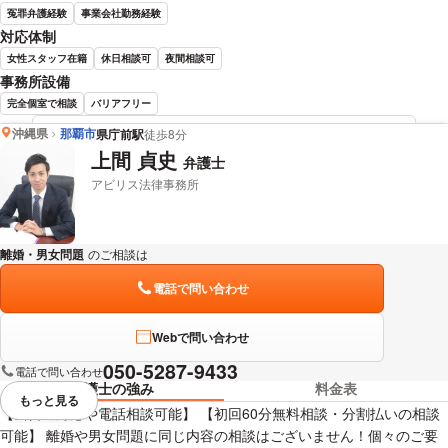
冤罪弁護経験
事業会社勤務経験
対応体制
女性スタッフ在籍
休日相談可
夜間相談可
事務所設備
完全個室で相談
バリアフリー
沖縄県
那覇市
県庁前駅
徒歩8分
長尾 大輔 弁護士の詳細情報を見る
上間 貞史
弁護士
アビリス法律事務所
離婚・男女問題
のご相談は
下記のリンクからお問い合わせください。
電話で問い合わせ
Webで問い合わせ
050-5287-9433
電話で問い合わせ
弁護士の強み
料金表
もっと見る
視覚的に省略されている要素を
【当日の対応や電話相談可能】 【初回60分無料相談・分割払いの相談
可能】 離婚や男女問題に同じ内容の相談はございません！個々のご要