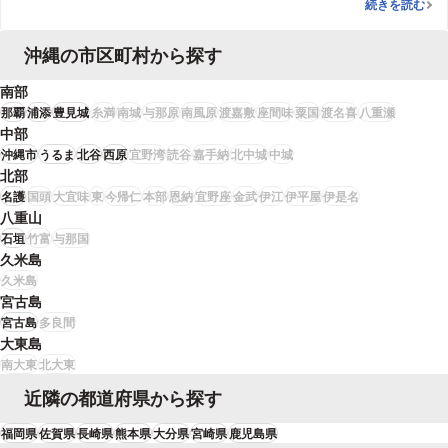
夫と不貞した
続きを読む
によってはご依頼主が脅迫したことになるおそれがあるなど）を説明しまし
た。
沖縄の市区町村から探す
南部
那覇
浦添
豊見城
糸満
南城
与那原
南風原
渡嘉敷
座間味
粟国
渡名喜
八重瀬
中部
沖縄市
うるま
北谷
西原
宜野湾
読谷
嘉手納
北中城
中城
北部
名護
国頭
大宜味
東
今帰仁
本部
恩納
宜野座
金武
伊江
伊平屋
伊是名
八重山
石垣
竹富
与那国
久米島
久米島
宮古島
宮古島
多良間
大東島
南大東
北大東
近隣の都道府県から探す
福岡県
佐賀県
長崎県
熊本県
大分県
宮崎県
鹿児島県