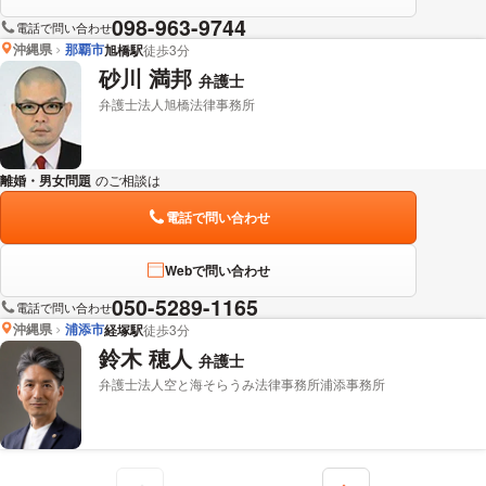
098-963-9744
電話で問い合わせ
沖縄県
那覇市
旭橋駅
徒歩3分
砂川 満邦
弁護士
弁護士法人旭橋法律事務所
離婚・男女問題
のご相談は
下記のリンクからお問い合わせください。
電話で問い合わせ
Webで問い合わせ
050-5289-1165
電話で問い合わせ
沖縄県
浦添市
経塚駅
徒歩3分
鈴木 穂人
弁護士
弁護士法人空と海そらうみ法律事務所浦添事務所