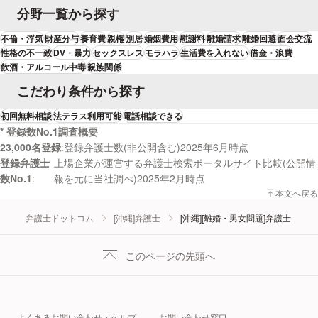
分野一覧から探す
不倫・浮気
財産分与
養育費
親権
別居
婚姻費用
慰謝料
離婚請求
離婚回避
面会交流
性格の不一致
DV・暴力
セックスレス
モラハラ
生活費を入れない
借金・浪費
飲酒・アルコール中毒
親族関係
こだわり条件から探す
初回無料相談
法テラス利用可能
電話相談できる
* 登録数No.1調査概要
23,000名登録
登録弁護士数(非公開含む)2025年6月時点
登録弁護士
上場企業が運営する弁護士検索ポータルサイト比較(公開情
数No.1
報を元に当社調べ)2025年2月時点
本文へ戻る
弁護士ドットコム
[沖縄]弁護士
[沖縄][離婚・男女問題]弁護士
このページの先頭へ
よくあるお問い合わせ・ヘルプ
お問い合わせ窓口