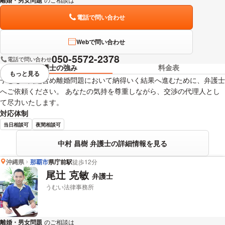
離婚・男女問題
電話で問い合わせ
Webで問い合わせ
050-5572-2378
電話で問い合わせ
弁護士の強み
料金表
もっと見る
視覚的に省略されている要素を
子どもの問題含め離婚問題において納得いく結果へ進むために、弁護士
へご依頼ください。 あなたの気持を尊重しながら、交渉の代理人とし
て尽力いたします。
対応体制
当日相談可
夜間相談可
中村 昌樹 弁護士の詳細情報を見る
沖縄県
那覇市
県庁前駅
徒歩12分
尾辻 克敏
弁護士
うむい法律事務所
離婚・男女問題
のご相談は
下記のリンクからお問い合わせください。