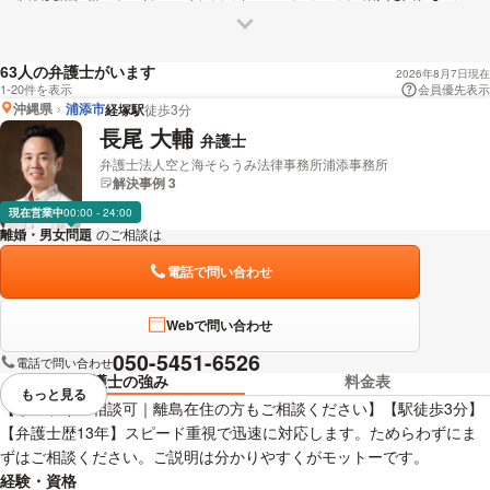
借金・浪費
飲酒・アルコール中毒
親族関係
人の弁護士がいます
63
2026年8月7日現在
1-20件を表示
会員優先表示
沖縄県
浦添市
経塚駅
徒歩3分
長尾 大輔
弁護士
弁護士法人空と海そらうみ法律事務所浦添事務所
解決事例 3
現在営業中
00:00 - 24:00
離婚・男女問題
のご相談は
下記のリンクからお問い合わせください。
電話で問い合わせ
Webで問い合わせ
050-5451-6526
電話で問い合わせ
弁護士の強み
料金表
もっと見る
視覚的に省略されている要素を
【オンライン相談可｜離島在住の方もご相談ください】【駅徒歩3分】
【弁護士歴13年】スピード重視で迅速に対応します。ためらわずにま
ずはご相談ください。ご説明は分かりやすくがモットーです。
経験・資格