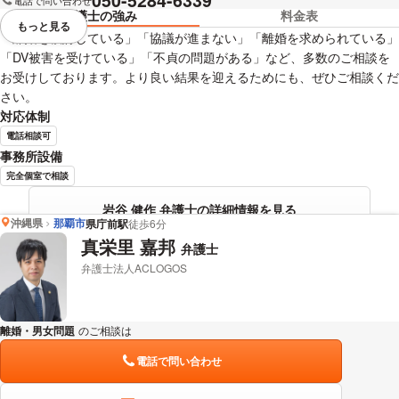
電話で問い合わせ
弁護士の強み
料金表
もっと見る
視覚的に省略されている要素を
「離婚を検討している」「協議が進まない」「離婚を求められている」
「DV被害を受けている」「不貞の問題がある」など、多数のご相談を
お受けしております。より良い結果を迎えるためにも、ぜひご相談くだ
さい。
対応体制
電話相談可
事務所設備
完全個室で相談
岩谷 健作 弁護士の詳細情報を見る
沖縄県
那覇市
県庁前駅
徒歩6分
真栄里 嘉邦
弁護士
弁護士法人ACLOGOS
離婚・男女問題
のご相談は
下記のリンクからお問い合わせください。
電話で問い合わせ