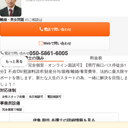
離婚・男女問題
のご相談は
下記のリンクからお問い合わせください。
電話で問い合わせ
Webで問い合わせ
050-5861-6005
電話で問い合わせ
弁護士の強み
料金表
もっと見る
視覚的に省略されている要素を
【駐車場あり・完全個室・オンライン面談可】【県庁南口バス停徒歩1
分】不貞/DV/慰謝料請求/財産分与/親権/離婚/養育費等、法的に最大限サ
ポートを致します。新たな人生のスタートの為、一緒に解決を目指しま
しょう！
対応体制
女性スタッフ在籍
当日相談可
電話相談可
事務所設備
完全個室で相談
伊集 朝也 弁護士の詳細情報を見る