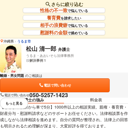
さらに絞り込む
性格の不一致
で悩んでいる
養育費
を請求したい
相手の浪費癖
で悩んでいる
慰謝料の金額
で揉めている
沖縄県
うるま市
松山 清一郎
弁護士
うるま・あおいそら法律事務所
解決事例 1
離婚・男女問題
のご相談は
下記のリンクからお問い合わせください。
電話で問い合わせ
050-5257-1423
電話で問い合わせ
弁護士の強み
料金表
もっと見る
視覚的に省略されている要素を
【うるま市役所から車で5分】1000件以上の相談実績。親権・養育費・
財産分与・慰謝料請求などのサポートお任せください。法律相談票を作
成しながら法律相談を進めます。自分の質問が整理され、法律上の回答
も明示されるため理解が深まり、大変好評を得ております。