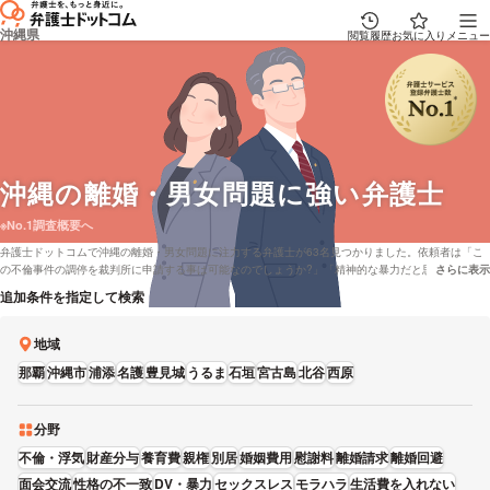
沖縄県
閲覧履歴
お気に入り
メニュー
沖縄
の離婚・男女問題に強い弁護士
※No.1調査概要へ
弁護士ドットコムで沖縄の離婚・男女問題に注力する弁護士が63名見つかりました。依頼者は「こ
の不倫事件の調停を裁判所に申請する事は可能なのでしょうか?」「精神的な暴力だと思うのです
さらに表示
説明文の省
が、肉体的暴力が立証されないと保護命令は出せませんか?」といった疑問を抱えております。弁護
追加条件を指定して検索
士ドットコムでは沖縄で電話相談を無料で受付してくれる弁護士や弁護士費用を分割払いで応対し
てくれる弁護士など、さまざまな条件で弁護士を比較することができます。例として「離婚・男女
問題が専門の弁護士や口コミの評価が良い弁護士の選び方などの情報はだいたい調査したけど、沖
地域
縄周辺の法律事務所の弁護士を費用で比較したい」などのニーズにも応えることができます。弁護
那覇
沖縄市
浦添
名護
豊見城
うるま
石垣
宮古島
北谷
西原
士の中には「《わかりやすく正確に説明》まずは「共感すること」と、一方、弁護士としての視点
で事案の分析をすることの両方を重視しています。」とおっしゃる方もおります。離婚・男女問題
で課題を抱えている方は男性・女性などの性別や能力などの希望を考慮して、条件に沿う弁護士に
問合せをしてみてはいかがでしょうか。
分野
不倫・浮気
財産分与
養育費
親権
別居
婚姻費用
慰謝料
離婚請求
離婚回避
面会交流
性格の不一致
DV・暴力
セックスレス
モラハラ
生活費を入れない