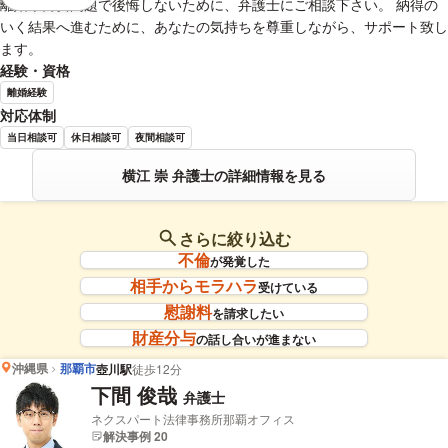
離婚や男女問題で後悔しないために、弁護士にご相談下さい。 納得の
いく結果へ進むために、あなたの気持ちを尊重しながら、サポート致し
ます。
経験・資格
離婚経験
対応体制
当日相談可
休日相談可
夜間相談可
横江 崇 弁護士の詳細情報を見る
さらに絞り込む
不倫
が発覚した
相手からモラハラ
受けている
慰謝料
を請求したい
財産分与
の話し合いが進まない
沖縄県
那覇市
壺川駅
徒歩12分
下間 俊哉
弁護士
ネクスパート法律事務所那覇オフィス
解決事例 20