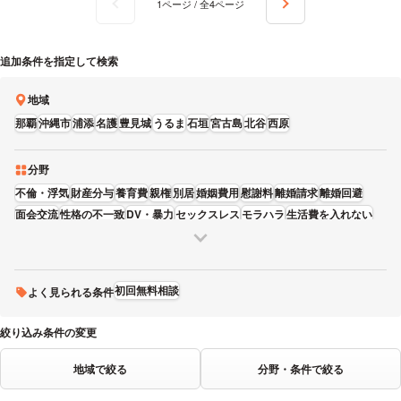
1ページ / 全4ページ
追加条件を指定して検索
地域
那覇
沖縄市
浦添
名護
豊見城
うるま
石垣
宮古島
北谷
西原
分野
不倫・浮気
財産分与
養育費
親権
別居
婚姻費用
慰謝料
離婚請求
離婚回避
面会交流
性格の不一致
DV・暴力
セックスレス
モラハラ
生活費を入れない
借金・浪費
飲酒・アルコール中毒
親族関係
初回無料相談
よく見られる条件
絞り込み条件の変更
地域で絞る
分野・条件で絞る