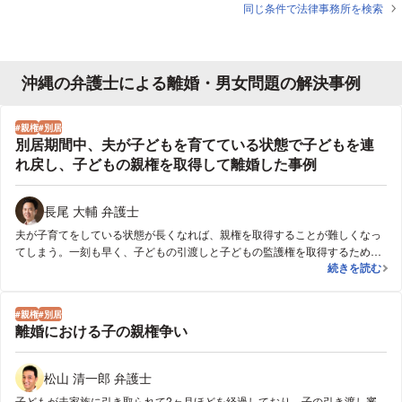
同じ条件で法律事務所を検索
沖縄の弁護士による離婚・男女問題の解決事例
親権
別居
別居期間中、夫が子どもを育てている状態で子どもを連
れ戻し、子どもの親権を取得して離婚した事例
長尾 大輔 弁護士
夫が子育てをしている状態が長くなれば、親権を取得することが難しくなっ
てしまう。一刻も早く、子どもの引渡しと子どもの監護権を取得するための
別居期間中、
続きを読む
手続を裁判所に申し立てるようアドバイスするとともに、本件は弁護士に依
頼すべき事案であると説明。
親権
別居
離婚における子の親権争い
松山 清一郎 弁護士
子どもが夫家族に引き取られて2ヶ月ほどを経過しており，子の引き渡し審