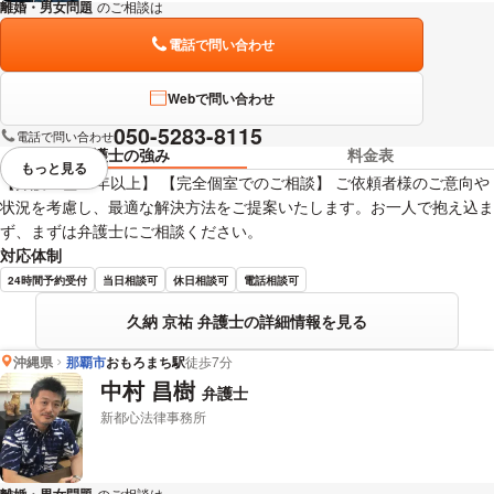
離婚・男女問題
のご相談は
下記のリンクからお問い合わせください。
電話で問い合わせ
Webで問い合わせ
050-5283-8115
電話で問い合わせ
弁護士の強み
料金表
もっと見る
視覚的に省略されている要素を
【弁護士歴10年以上】 【完全個室でのご相談】 ご依頼者様のご意向や
状況を考慮し、最適な解決方法をご提案いたします。お一人で抱え込ま
ず、まずは弁護士にご相談ください。
対応体制
24時間予約受付
当日相談可
休日相談可
電話相談可
久納 京祐 弁護士の詳細情報を見る
沖縄県
那覇市
おもろまち駅
徒歩7分
中村 昌樹
弁護士
新都心法律事務所
のご相談は
下記のリンクからお問い合わせください。