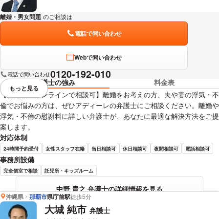
離婚・男女問題
のご相談は
下記のリンクからお問い合わせください。
電話で問い合わせ
Webで問い合わせ
0120-192-010
電話で問い合わせ
弁護士の強み
料金表
もっと見る
視覚的に省略されている要素を
【お電話・オンラインで相談可】離婚をお考えの方、夫や妻の浮気・不
倫でお悩みの方は、ぜひアディーレの弁護士にご相談ください。離婚や
浮気・不倫の慰謝料に詳しい弁護士が、あなたに最適な解決方法をご提
案します。
対応体制
24時間予約受付
女性スタッフ在籍
当日相談可
休日相談可
夜間相談可
電話相談可
事務所設備
完全個室で相談
託児所・キッズルーム
中野 貴之 弁護士の詳細情報を見る
沖縄県
那覇市
県庁前駅
徒歩5分
大城 純市
弁護士