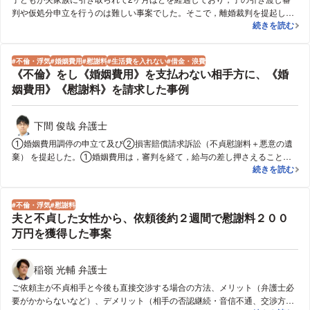
判や仮処分申立を行うのは難しい事案でした。そこで，離婚裁判を提起しま
離婚における
続きを読む
した。裁判所の意向で改めて離婚調停になりました。離婚調停では，父母の
どちらが親権者としてより適切かを判断してもらう調査官調査を行う前提と
して，母子の面会は必須だと説明し，子どもとの面会を優先して設定しても
不倫・浮気
婚姻費用
慰謝料
生活費を入れない
借金・浪費
らいました。依頼者は2週間に1度，子どもとの面会を繰り返し，私も依頼者
《不倫》をし《婚姻費用》を支払わない相手方に、《婚
と一緒に子供の面会に何度も立ち会いました。子供は幼く，母親の顔も忘れ
姻費用》《慰謝料》を請求した事例
ていましたが，母親との面会を通じ母親を思い出し母親によく懐きました。
その後の裁判所の調査官調査の結果，子供は母親の元に戻す結論が示され，
子供の親権は母親とする内容で離婚が成立しました。
下間 俊哉 弁護士
①婚姻費用調停の申立て及び②損害賠償請求訴訟（不貞慰謝料＋悪意の遺
棄） を提起した。①婚姻費用は，審判を経て，給与の差し押さえることで
《不倫》をし
続きを読む
生活を安定させ，②損害賠償は，総額５５０万円の判決を得た。 なお，夫
から離婚調停が申し立てられたが，拒否をして同調停は不成立となった。
不倫・浮気
慰謝料
夫と不貞した女性から、依頼後約２週間で慰謝料２００
万円を獲得した事案
稲嶺 光輔 弁護士
ご依頼主が不貞相手と今後も直接交渉する場合の方法、メリット（弁護士必
要がかからないなど）、デメリット（相手の否認継続・音信不通、交渉方法