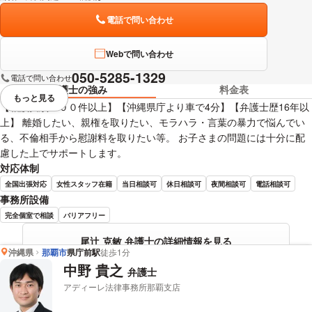
電話で問い合わせ
Webで問い合わせ
050-5285-1329
電話で問い合わせ
弁護士の強み
料金表
もっと見る
視覚的に省略されている要素を
【相談実績２００件以上】【沖縄県庁より車で4分】【弁護士歴16年以
上】 離婚したい、親権を取りたい、モラハラ・言葉の暴力で悩んでい
る、不倫相手から慰謝料を取りたい等。 お子さまの問題には十分に配
慮した上でサポートします。
対応体制
全国出張対応
女性スタッフ在籍
当日相談可
休日相談可
夜間相談可
電話相談可
事務所設備
完全個室で相談
バリアフリー
尾辻 克敏 弁護士の詳細情報を見る
沖縄県
那覇市
県庁前駅
徒歩1分
中野 貴之
弁護士
アディーレ法律事務所那覇支店