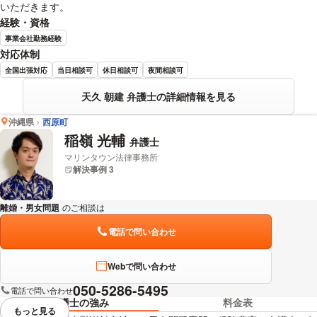
いただきます。
経験・資格
事業会社勤務経験
対応体制
全国出張対応
当日相談可
休日相談可
夜間相談可
天久 朝建 弁護士の詳細情報を見る
沖縄県
西原町
稲嶺 光輔
弁護士
マリンタウン法律事務所
解決事例 3
離婚・男女問題
のご相談は
下記のリンクからお問い合わせください。
電話で問い合わせ
Webで問い合わせ
050-5286-5495
電話で問い合わせ
弁護士の強み
料金表
もっと見る
視覚的に省略されている要素を