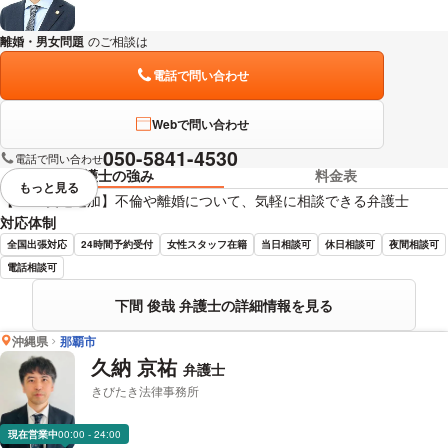
離婚・男女問題
のご相談は
下記のリンクからお問い合わせください。
電話で問い合わせ
Webで問い合わせ
050-5841-4530
電話で問い合わせ
弁護士の強み
料金表
もっと見る
視覚的に省略されている要素を
【LINE友達追加】不倫や離婚について、気軽に相談できる弁護士
対応体制
全国出張対応
24時間予約受付
女性スタッフ在籍
当日相談可
休日相談可
夜間相談可
電話相談可
下間 俊哉 弁護士の詳細情報を見る
沖縄県
那覇市
久納 京祐
弁護士
きびたき法律事務所
現在営業中
00:00 - 24:00