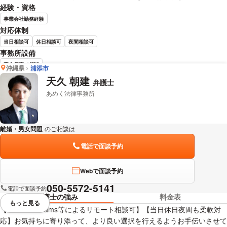
経験・資格
事業会社勤務経験
対応体制
当日相談可
休日相談可
夜間相談可
事務所設備
完全個室で相談
沖縄県
浦添市
天久 朝建
弁護士
松山 清一郎 弁護士の詳細情報を見る
あめく法律事務所
離婚・男女問題
のご相談は
下記のリンクからお問い合わせください。
電話で面談予約
Webで面談予約
050-5572-5141
電話で面談予約
弁護士の強み
料金表
もっと見る
視覚的に省略されている要素を
【ZOOM・Teams等によるリモート相談可】【当日休日夜間も柔軟対
応】お気持ちに寄り添って、より良い選択を行えるようお手伝いさせて