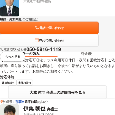
大城純市法律事務所
離婚・男女問題
のご相談は
下記のリンクからお問い合わせください。
電話で問い合わせ
Webで問い合わせ
050-5816-1119
電話で問い合わせ
弁護士の強み
料金表
もっと見る
視覚的に省略されている要素を
【国際離婚にも対応可◎法テラス利用可◎休日・夜間も柔軟対応】ご依
頼者に寄り添ってお話をお聞きし、今後の生活がより良いものとなるよ
うサポートします。お気軽にご相談ください。
対応体制
休日相談可
夜間相談可
大城 純市 弁護士の詳細情報を見る
沖縄県
那覇市
県庁前駅
徒歩6分
伊集 朝也
弁護士
弁護士法人ACLOGOS