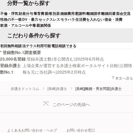
分野一覧から探す
不倫・浮気
財産分与
養育費
親権
別居
婚姻費用
慰謝料
離婚請求
離婚回避
面会交流
性格の不一致
DV・暴力
セックスレス
モラハラ
生活費を入れない
借金・浪費
飲酒・アルコール中毒
親族関係
こだわり条件から探す
初回無料相談
法テラス利用可能
電話相談できる
* 登録数No.1調査概要
23,000名登録
登録弁護士数(非公開含む)2025年6月時点
登録弁護士
上場企業が運営する弁護士検索ポータルサイト比較(公開情
数No.1
報を元に当社調べ)2025年2月時点
本文へ戻る
弁護士ドットコム
[長崎]弁護士
[長崎][離婚・男女問題]弁護士
このページの先頭へ
よくあるお問い合わせ・ヘルプ
お問い合わせ窓口