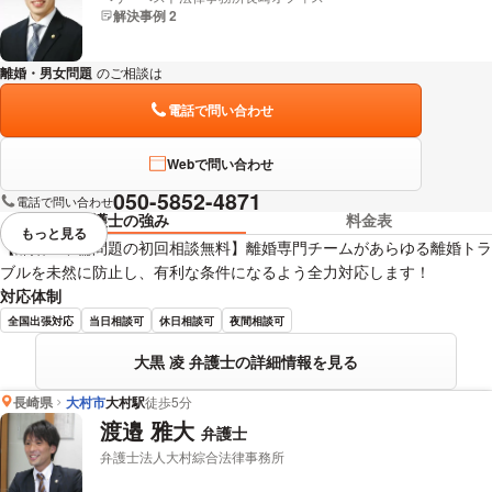
解決事例 2
離婚・男女問題
のご相談は
下記のリンクからお問い合わせください。
電話で問い合わせ
Webで問い合わせ
050-5852-4871
電話で問い合わせ
弁護士の強み
料金表
もっと見る
視覚的に省略されている要素を
【離婚・不倫問題の初回相談無料】離婚専門チームがあらゆる離婚トラ
ブルを未然に防止し、有利な条件になるよう全力対応します！
対応体制
全国出張対応
当日相談可
休日相談可
夜間相談可
大黒 凌 弁護士の詳細情報を見る
長崎県
大村市
大村駅
徒歩5分
渡邉 雅大
弁護士
弁護士法人大村綜合法律事務所