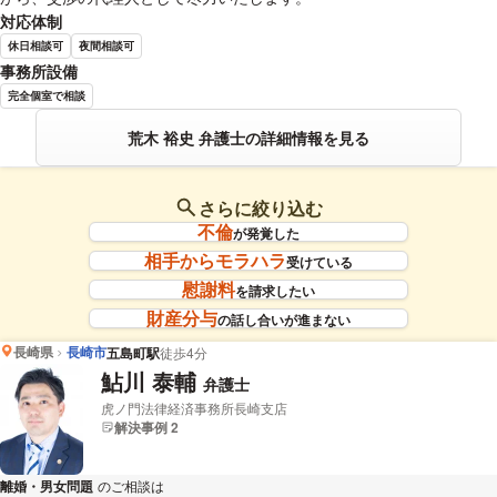
対応体制
休日相談可
夜間相談可
事務所設備
完全個室で相談
荒木 裕史 弁護士の詳細情報を見る
さらに絞り込む
不倫
が発覚した
相手からモラハラ
受けている
慰謝料
を請求したい
財産分与
の話し合いが進まない
長崎県
長崎市
五島町駅
徒歩4分
鮎川 泰輔
弁護士
虎ノ門法律経済事務所長崎支店
解決事例 2
離婚・男女問題
のご相談は
下記のリンクからお問い合わせください。