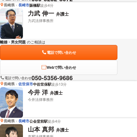
長崎県
長崎市
賑橋駅
徒歩4分
力武 伸一
弁護士
力武法律事務所
離婚・男女問題
のご相談は
下記のリンクからお問い合わせください。
電話で問い合わせ
Webで問い合わせ
050-5356-9686
電話で問い合わせ
長崎県
佐世保市
中佐世保駅
徒歩13分
今井 洋
弁護士
今井法律事務所
長崎県
長崎市
公会堂前駅
徒歩4分
山本 真邦
弁護士
真耀法律事務所