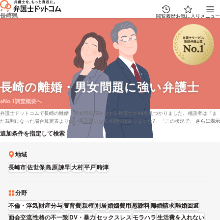
長崎県
閲覧履歴
お気に入り
メニュー
長崎
の離婚・男女問題に強い弁護士
※No.1調査概要へ
弁護士ドットコムで長崎の離婚・男女問題に注力する弁護士が49名見つかりました。相談者は「ま
た裁判になった場合算定表より低い養育費になる可能性はありますか?」「この状況で、親権を取り
さらに表示
説明文の省
戻すことはできるでしょうか。」といった問題をもっております。弁護士ドットコムでは弁護士費
追加条件を指定して検索
用を分割払いで対応してくれる弁護士や長崎で着手金無料で受け付けしている弁護士といった色々
な条件で探すことができます。例えば「離婚・男女問題が得意な弁護士や評判が良い弁護士の選び
方などの情報はほとんど調べたけど、長崎周辺の弁護士を費用で比較したい」などの希望にも応じ
地域
ることができます。弁護士の中には「離婚事件の場合、単なる離婚請求のみならず、慰謝料、財産
長崎市
佐世保
島原
諫早
大村
平戸
時津
分与、親権等の様々な問題が発生しますが、トータルでの弁護士費用を、事件の内容をお聞きした
上で提示致しますので、安心してご相談頂けます。」とおっしゃる方もいます。離婚・男女問題で
お困りの方は本サイトに登録している全弁護士22,835人から、成功報酬金額や報酬基準などの希望
を踏まえて、自身にあう弁護士、法律事務所に相談をしてみることもご検討ください。
分野
不倫・浮気
財産分与
養育費
親権
別居
婚姻費用
慰謝料
離婚請求
離婚回避
面会交流
性格の不一致
DV・暴力
セックスレス
モラハラ
生活費を入れない