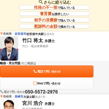
さらに絞り込む
性格の不一致
で悩んでいる
養育費
を請求したい
相手の浪費癖
で悩んでいる
慰謝料の金額
で揉めている
長崎県
佐世保市
佐世保中央駅
徒歩4分
竹口 将太
弁護士
竹口・堀法律事務所
離婚・男女問題
のご相談は
下記のリンクからお問い合わせください。
電話で問い合わせ
Webで問い合わせ
050-5572-2976
電話で問い合わせ
長崎県
長崎市
大波止駅
徒歩1分
宮川 浩介
弁護士
宮川法律事務所