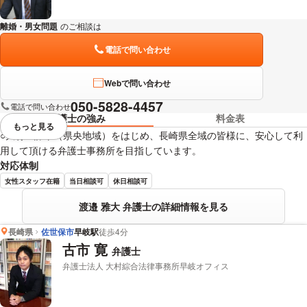
離婚・男女問題
のご相談は
下記のリンクからお問い合わせください。
電話で問い合わせ
Webで問い合わせ
050-5828-4457
電話で問い合わせ
弁護士の強み
料金表
もっと見る
視覚的に省略されている要素を
○大村・諫早（県央地域）をはじめ、長崎県全域の皆様に、安心して利
用して頂ける弁護士事務所を目指しています。
対応体制
女性スタッフ在籍
当日相談可
休日相談可
渡邉 雅大 弁護士の詳細情報を見る
長崎県
佐世保市
早岐駅
徒歩4分
古市 寛
弁護士
弁護士法人 大村綜合法律事務所早岐オフィス