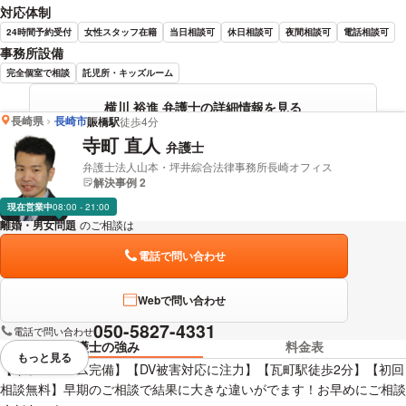
対応体制
24時間予約受付
女性スタッフ在籍
当日相談可
休日相談可
夜間相談可
電話相談可
事務所設備
完全個室で相談
託児所・キッズルーム
横川 裕進 弁護士の詳細情報を見る
長崎県
長崎市
賑橋駅
徒歩4分
寺町 直人
弁護士
弁護士法人山本・坪井綜合法律事務所長崎オフィス
解決事例 2
現在営業中
08:00 - 21:00
離婚・男女問題
のご相談は
下記のリンクからお問い合わせください。
電話で問い合わせ
Webで問い合わせ
050-5827-4331
電話で問い合わせ
弁護士の強み
料金表
もっと見る
視覚的に省略されている要素を
【キッズルーム完備】【DV被害対応に注力】【瓦町駅徒歩2分】【初回
相談無料】早期のご相談で結果に大きな違いがでます！お早めにご相談