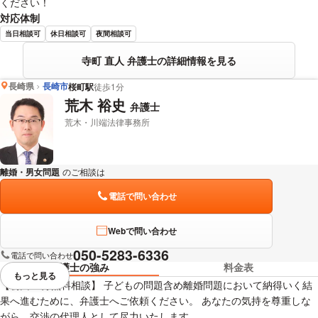
ください！
対応体制
当日相談可
休日相談可
夜間相談可
寺町 直人 弁護士の詳細情報を見る
長崎県
長崎市
桜町駅
徒歩1分
荒木 裕史
弁護士
荒木・川端法律事務所
離婚・男女問題
のご相談は
下記のリンクからお問い合わせください。
電話で問い合わせ
Webで問い合わせ
050-5283-6336
電話で問い合わせ
弁護士の強み
料金表
もっと見る
視覚的に省略されている要素を
【初回30分無料相談】 子どもの問題含め離婚問題において納得いく結
果へ進むために、弁護士へご依頼ください。 あなたの気持を尊重しな
がら、交渉の代理人として尽力いたします。