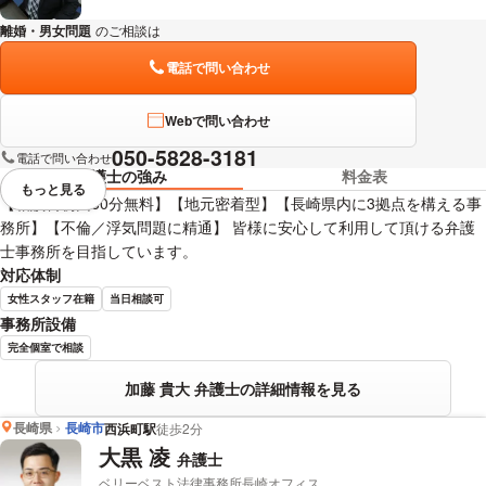
離婚・男女問題
のご相談は
下記のリンクからお問い合わせください。
電話で問い合わせ
Webで問い合わせ
050-5828-3181
電話で問い合わせ
弁護士の強み
料金表
もっと見る
視覚的に省略されている要素を
【相談料初回30分無料】【地元密着型】【長崎県内に3拠点を構える事
務所】【不倫／浮気問題に精通】 皆様に安心して利用して頂ける弁護
士事務所を目指しています。
対応体制
女性スタッフ在籍
当日相談可
事務所設備
完全個室で相談
加藤 貴大 弁護士の詳細情報を見る
長崎県
長崎市
西浜町駅
徒歩2分
大黒 凌
弁護士
ベリーベスト法律事務所長崎オフィス