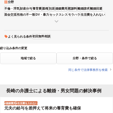
分野
不倫・浮気
財産分与
養育費
親権
別居
婚姻費用
慰謝料
離婚請求
離婚回避
面会交流
性格の不一致
DV・暴力
セックスレス
モラハラ
生活費を入れない
借金・浪費
飲酒・アルコール中毒
親族関係
初回無料相談
よく見られる条件
絞り込み条件の変更
地域で絞る
分野・条件で絞る
同じ条件で法律事務所を検索
長崎の弁護士による離婚・男女問題の解決事例
婚姻費用
生活費を入れない
元夫の給与を差押えて将来の養育費も確保