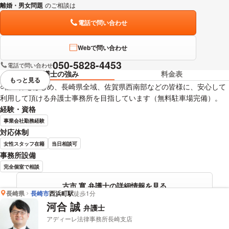
離婚・男女問題
のご相談は
下記のリンクからお問い合わせください。
電話で問い合わせ
Webで問い合わせ
050-5828-4453
電話で問い合わせ
弁護士の強み
料金表
もっと見る
視覚的に省略されている要素を
○佐世保をはじめ、長崎県全域、佐賀県西南部などの皆様に、安心して
利用して頂ける弁護士事務所を目指しています（無料駐車場完備）。
経験・資格
事業会社勤務経験
対応体制
女性スタッフ在籍
当日相談可
事務所設備
完全個室で相談
古市 寛 弁護士の詳細情報を見る
長崎県
長崎市
西浜町駅
徒歩1分
河合 誠
弁護士
アディーレ法律事務所長崎支店