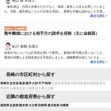
被告側は，代理人弁護士だけでなく，毎回，被告二人共も出席していまし
た。当然，被告側はこちらの主張を否認し，親権も不倫も認めないと主張し
妻の服装で形
続きを読む
てきました。裁判では，裁判を起こした原告が，その主張した事実を証明し
なければなりません。二人が不倫している事実や子の生育にとって被告であ
る妻（母親）が親権者となることは不適切である事実を証明できなければ負
財産分与
婚姻費用
けてしまうのです。単に母親が子供を置いて出て行ったとの事実だけでは，
熟年離婚における相手方の請求を排除（主に金銭面）
父親が親権をとることはなかなか難しいでしょう。 こちらに有利な証拠が
なかなか出来ないまま裁判が経過していき，終盤近くまで形勢不利な状況が
続き，こちらに負けムードが漂ってきました。 ところが，終盤近くになっ
鮎川 泰輔 弁護士
て，突然，被告の妻の服装に変化が見られるようになったのです。当初から
財産分与については計算表を用いて整理し，妻側の寄与度が高くないこと，
ずっと緩やかなフワ～とした服装であったのが，終盤近くになって，突如，
妻側の浪費による財産減少を可視化しました。婚姻費用分担についても，妻
ボディラインを強調するような，セクシーな服装に変わったのです。 私は
熟年離婚にお
続きを読む
は当時無職でしたが過去の経歴や退職時期等から潜在的な稼動能力が高いこ
ピンと閃いて，戸籍を取り寄せてみました。すると，思い通り，夫が知らな
とを主張立証できました。結果的には，受任後５ヶ月で終了したので婚姻費
いあいだに，第二子が誕生していたのです。この事実により，一挙に形勢は
用については金額，期間ともに妻側の請求に対してかなり低額に抑えられ，
逆転し，こちらの勝訴となりました。即ち，慰謝料は当然，親権さえ認めら
長崎の市区町村から探す
財産分与も請求から４００万円以上の減額と本人の希望する財産の確保がで
れたのでした。 依頼者は泣いて喜び，今でもお子さんと幸せに暮らされて
きる形で合意できました。
います。
長崎市
佐世保
島原
諫早
大村
平戸
時津
松浦
対馬
壱岐
五島
西海
雲仙
南島原
長与
東彼杵
川棚
波佐見
小値賀
佐々
新上五島
近隣の都道府県から探す
福岡県
佐賀県
熊本県
大分県
宮崎県
鹿児島県
沖縄県