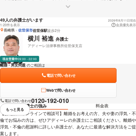
借金・浪費
飲酒・アルコール中毒
親族関係
人の弁護士がいます
49
2026年8月11日現在
1-20件を表示
会員優先表示
長崎県
佐世保市
佐世保駅
徒歩2分
横川 裕進
弁護士
アディーレ法律事務所佐世保支店
現在営業中
09:00 - 22:00
離婚・男女問題
のご相談は
下記のリンクからお問い合わせください。
電話で問い合わせ
Webで問い合わせ
0120-192-010
電話で問い合わせ
弁護士の強み
料金表
もっと見る
視覚的に省略されている要素を
【お電話・オンラインで相談可】離婚をお考えの方、夫や妻の浮気・不
倫でお悩みの方は、ぜひアディーレの弁護士にご相談ください。離婚や
浮気・不倫の慰謝料に詳しい弁護士が、あなたに最適な解決方法をご提
案します。