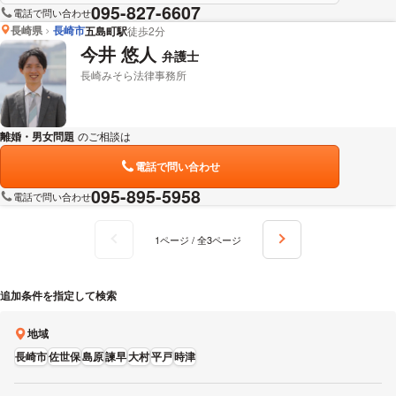
095-827-6607
電話で問い合わせ
長崎県
長崎市
五島町駅
徒歩2分
今井 悠人
弁護士
長崎みそら法律事務所
離婚・男女問題
のご相談は
下記のリンクからお問い合わせください。
電話で問い合わせ
095-895-5958
電話で問い合わせ
1ページ / 全3ページ
追加条件を指定して検索
地域
長崎市
佐世保
島原
諫早
大村
平戸
時津