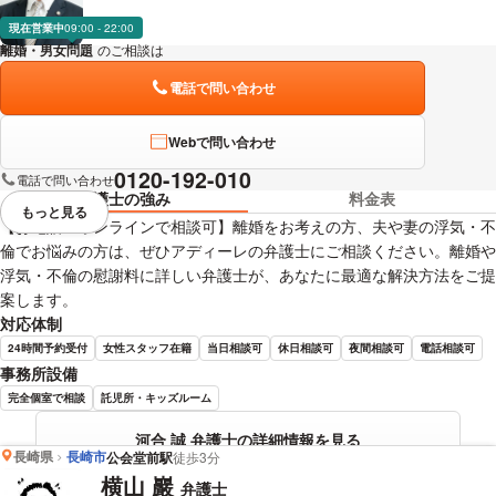
現在営業中
09:00 - 22:00
離婚・男女問題
のご相談は
下記のリンクからお問い合わせください。
電話で問い合わせ
Webで問い合わせ
0120-192-010
電話で問い合わせ
弁護士の強み
料金表
もっと見る
視覚的に省略されている要素を
【お電話・オンラインで相談可】離婚をお考えの方、夫や妻の浮気・不
倫でお悩みの方は、ぜひアディーレの弁護士にご相談ください。離婚や
浮気・不倫の慰謝料に詳しい弁護士が、あなたに最適な解決方法をご提
案します。
対応体制
24時間予約受付
女性スタッフ在籍
当日相談可
休日相談可
夜間相談可
電話相談可
事務所設備
完全個室で相談
託児所・キッズルーム
河合 誠 弁護士の詳細情報を見る
長崎県
長崎市
公会堂前駅
徒歩3分
横山 巖
弁護士