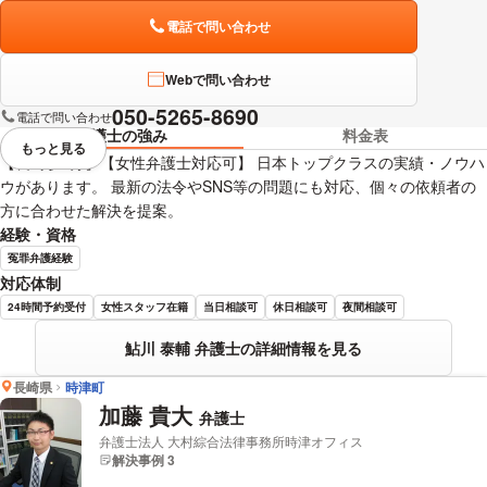
電話で問い合わせ
Webで問い合わせ
050-5265-8690
電話で問い合わせ
弁護士の強み
料金表
もっと見る
視覚的に省略されている要素を
【長崎駅2分】【女性弁護士対応可】 日本トップクラスの実績・ノウハ
ウがあります。 最新の法令やSNS等の問題にも対応、個々の依頼者の
方に合わせた解決を提案。
経験・資格
冤罪弁護経験
対応体制
24時間予約受付
女性スタッフ在籍
当日相談可
休日相談可
夜間相談可
鮎川 泰輔 弁護士の詳細情報を見る
長崎県
時津町
加藤 貴大
弁護士
弁護士法人 大村綜合法律事務所時津オフィス
解決事例 3