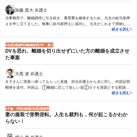
加藤 貴大 弁護士
当事務所で、離婚調停に引き続き、養育費を確保するため、元夫の給与差押
えを申し立てました。無事に給与差押えに成功し、元夫がこれまで滞納して
元夫の給与を
続きを読む
いた養育費だけでなく、将来の養育費も含めて差し押さえることができ、子
どもが２０歳になるまでの期間、毎月、夫の勤務先から依頼主に直接養育費
が支払われるようになりました。
別居
慰謝料
離婚請求
DV・暴力
DVを恐れ、離婚を切り出せずにいた方の離婚を成立させ
た事案
大黒 凌 弁護士
Ｂ子さんに実家へ帰ってもらった直後、担当弁護士から夫に対し、内容証明
郵便を送付。内容は、①離婚に応じて欲しい旨②ＤＶを原因とする慰謝料
DVを恐れ、離
続きを読む
として２００万円を請求する旨③今後は、Ｂ子さんに対し直接連絡すること
せず、一切の連絡は当事務所へしていただきたい旨。その後、担当弁護士と
夫との間で何度か連絡が交わされた後、夫はＢ子さんとの離婚に応じまし
不倫・浮気
親権
別居
慰謝料
た。慰謝料の２００万円については、今後分割して支払っていくこと、２度
妻の服装で形勢逆転。人生も裁判も，何が起こるかわか
支払いを怠った場合には期限の利益を喪失し、一括で支払うこと等を内容と
らない！
する公正証書を作成しました。当事務所の弁護士に離婚にまつわる一切の交
渉をお任せいただいたことにより、Ｂ子さんは、別居後、夫と一切のやりと
りをすることなく離婚をすることが出来ました。
横山 巖 弁護士