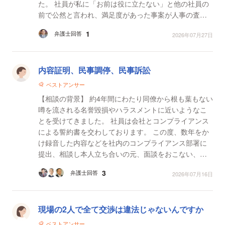
た。 社員が私に「お前は役に立たない」と他の社員の
前で公然と言われ、満足度があった事案が人事の査定
で評価を下げたと言われた事案です。 【質問1】 私...
1
弁護士回答
2026年07月27日
内容証明、民事調停、民事訴訟
ベストアンサー
【相談の背景】 約4年間にわたり同僚から根も葉もない
噂を流される名誉毀損やハラスメントに近いようなこ
とを受けてきました。 社員は会社とコンプライアンス
による誓約書を交わしております。 この度、数年をか
け録音した内容などを社内のコンプライアンス部署に
提出、相談し本人立ち合いの元、面談をおこない、あ
る程度事実認定が完了し会社側はコンプライアンス違
3
弁護士回答
2026年07月16日
反が...
現場の2人で全て交渉は違法じゃないんですか
ベストアンサー