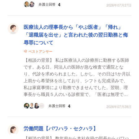
4
弁護士回答
2026年07月27日
で、具体的な...
医療法人の理事長から「やぶ医者」「帰れ」
「退職届を出せ」と言われた後の翌日勤務と侮
辱罪について
ベストアンサー
【相談の背景】 私は医療法人の診療所に勤務する医師
です。ある日、同法人の医師が急な検査で通院とな
り、代診を求められました。しかし、その日は1か月以
上前から希望休を出しており、シフトも完成済みで、
私は家庭事情により勤務できませんでした。翌朝、理
事長から職員５人のいる診察室で、「医者は無理でも
働くもの」「帰れ」「やめろ」「退職届を出せ」「い
4
弁護士回答
2026年07月28日
らない」「...
労働問題【パワハラ・セクハラ】
【相談の背景】 数年前から本社在籍の部長からパワハ