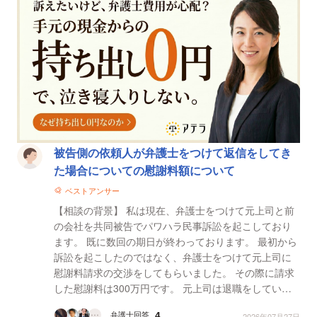
被告側の依頼人が弁護士をつけて返信をしてき
た場合についての慰謝料額について
ベストアンサー
【相談の背景】 私は現在、弁護士をつけて元上司と前
の会社を共同被告でパワハラ民事訴訟を起こしており
ます。 既に数回の期日が終わっております。 最初から
訴訟を起こしたのではなく、弁護士をつけて元上司に
慰謝料請求の交渉をしてもらいました。 その際に請求
した慰謝料は300万円です。 元上司は退職をしていた
ため、職務上請求で住民票を取り寄せてもらい元上司...
4
弁護士回答
2026年07月27日