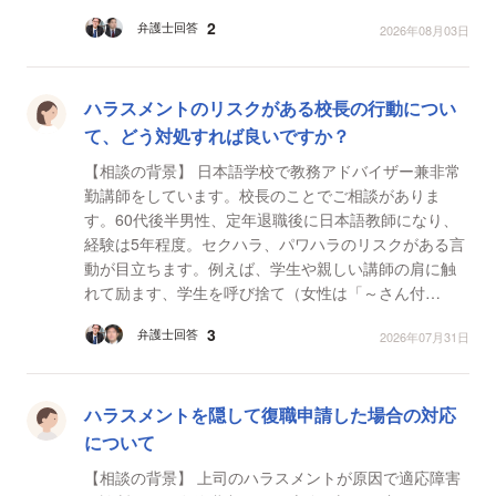
した際に｢これで上には送る、いろいろ覚悟しておい
2
弁護士回答
2026年08月03日
て｣...
ハラスメントのリスクがある校長の行動につい
て、どう対処すれば良いですか？
【相談の背景】 日本語学校で教務アドバイザー兼非常
勤講師をしています。校長のことでご相談がありま
す。60代後半男性、定年退職後に日本語教師になり、
経験は5年程度。セクハラ、パワハラのリスクがある言
動が目立ちます。例えば、学生や親しい講師の肩に触
れて励ます、学生を呼び捨て（女性は「～さん付
け」）、教員のみ閲覧の報告書には「学生〇〇が鼻ピ
3
弁護士回答
2026年07月31日
アスをして「牛...
ハラスメントを隠して復職申請した場合の対応
について
【相談の背景】 上司のハラスメントが原因で適応障害