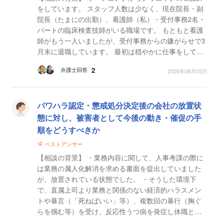
をしています。 スタッフ人数は少なく、現在院長・副
院長（たまにの出勤）、看護師（私）・受付事務2名・
パートの臨床検査技師がいる職場です。 もともと看護
師がもう一人いましたが、受付事務からの嫌がらせで3
月末に退職しています。 最初は穏やかに仕事をしてい
ましたが、辞めた看護師さんがいなくなった後、次の...
2
弁護士回答
2026年08月05日
パワハラ認定・懲戒処分決定後の会社の放置状
態に対し、被害者として今後の動き・催促の手
順をどうすべきか
ベストアンサー
【相談の背景】 ・業務内容に関して、人事考課の際に
は業務の属人化解消を求める書面を提出していました
が、放置されている状態でした。 ・そうした環境下
で、直属上司より業務と関係のない経済的ハラスメン
トや暴言（「死ねばいい」等）、複数回の暴行（胸ぐ
らを掴む等）を受け、反応性うつ病を発症し休職とな