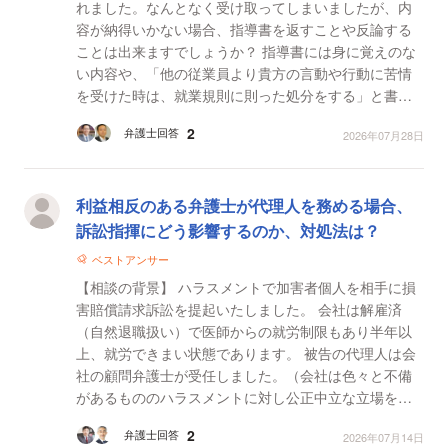
れました。なんとなく受け取ってしまいましたが、内
容が納得いかない場合、指導書を返すことや反論する
ことは出来ますでしょうか？ 指導書には身に覚えのな
い内容や、「他の従業員より貴方の言動や行動に苦情
を受けた時は、就業規則に則った処分をする」と書か
れていました。他の従業員から言動行動にクレームが
2
弁護士回答
2026年07月28日
出ただ...
利益相反のある弁護士が代理人を務める場合、
訴訟指揮にどう影響するのか、対処法は？
ベストアンサー
【相談の背景】 ハラスメントで加害者個人を相手に損
害賠償請求訴訟を提起いたしました。 会社は解雇済
（自然退職扱い）で医師からの就労制限もあり半年以
上、就労できまい状態であります。 被告の代理人は会
社の顧問弁護士が受任しました。（会社は色々と不備
があるもののハラスメントに対し公正中立な立場をと
っているため、会社の意に反し被告の代理人を受任す
2
弁護士回答
2026年07月14日
る行為...