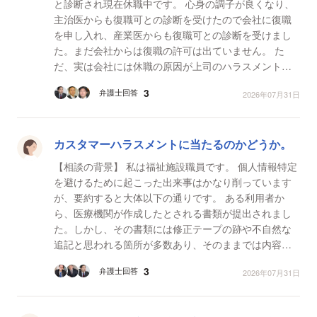
と診断され現在休職中です。 心身の調子が良くなり、
主治医からも復職可との診断を受けたので会社に復職
を申し入れ、産業医からも復職可との診断を受けまし
た。まだ会社からは復職の許可は出ていません。 た
だ、実は会社には休職の原因が上司のハラスメントで
あるということは話していません。 なぜかと言うと、
3
弁護士回答
2026年07月31日
総務...
カスタマーハラスメントに当たるのかどうか。
【相談の背景】 私は福祉施設職員です。 個人情報特定
を避けるために起こった出来事はかなり削っています
が、要約すると大体以下の通りです。 ある利用者か
ら、医療機関が作成したとされる書類が提出されまし
た。しかし、その書類には修正テープの跡や不自然な
追記と思われる箇所が多数あり、そのままでは内容を
正確に理解できませんでした。 安全確保のため、医療
3
弁護士回答
2026年07月31日
機...