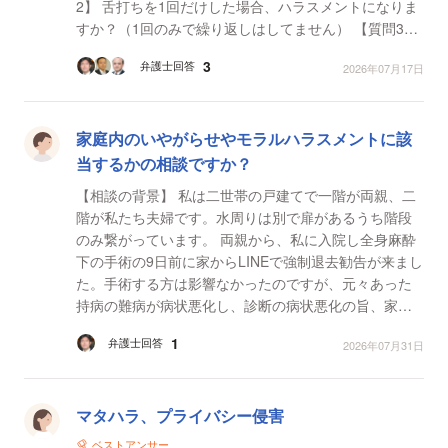
2】 舌打ちを1回だけした場合、ハラスメントになりま
すか？（1回のみで繰り返しはしてません） 【質問3】
相手の方から特に何も言われてなければ...
3
弁護士回答
2026年07月17日
家庭内のいやがらせやモラルハラスメントに該
当するかの相談ですか？
【相談の背景】 私は二世帯の戸建てで一階が両親、二
階が私たち夫婦です。水周りは別で扉があるうち階段
のみ繋がっています。 両親から、私に入院し全身麻酔
下の手術の9日前に家からLINEで強制退去勧告が来まし
た。手術する方は影響なかったのですが、元々あった
持病の難病が病状悪化し、診断の病状悪化の旨、家庭
環境の安定化の記載をしていただきました。（両親は
1
弁護士回答
2026年07月31日
持病の...
マタハラ、プライバシー侵害
ベストアンサー