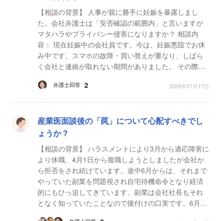
【相談の背景】 人事が親に勝手に妊娠を暴露しまし
た。会社弁護士は「安否確認の範囲内」と言いますが
マタハラやプライバシー侵害になりますか？ ​相談内
容： 現在妊娠中の会社員です。今は、妊娠悪阻でお休
み中です。スマホの故障・買い替えが重なり、しばら
く会社と連絡が取れない期間がありました。 ​その際、
会社の人事が私の実家に「安否確認」の連絡を入れた
2
弁護士回答
2026年07月17日
ので...
産業医面談後の「罠」について心配すべきでし
ょうか？
【相談の背景】 ハラスメントにより3月から適応障害に
より休職、4月1日から復職しようとしましたが会社か
ら拒否をされ続けています。途中6月からは、それまで
やっていた副業を問題視され自宅待機命令となり経済
的にもひっ迫してきています。副業は会社社長もそれ
となく知っていたことなので後付けの口実です。6月17
日に労働審判を申し立てましたが、その後も自宅待機