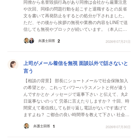
同僚から名誉毀損行為があり同僚は会社から厳重注意
や次回、同様の問題行動を起こすと退職するとの反省
文を書いて再発防止をするとの処分が下されました。
ただ、その後から挨拶の無視や業務の内容をLINEで送
信しても無視やブロックが続いています。（本人に確
認の録音もあり意図的に無視しているとのこと） この
2
弁護士回答
2026年07月21日
状...
上司がメール着信を無視 面談以外で話さないと
言う
【相談の背景】 部長にショートメールで社会保険加入
の希望とか、これってパワーハラスメントと何が違う
んですかとか メッセージで返事下さい と伝えて、丸2
日返事ないのって 労基に言えたりしますか？ 十回、時
間変えて着信残しても折り返し電話がないです逃げて
ますよね？ ご都合の良い時間帯を教えて下さい 社会保
険加入や福利厚生の担当窓口の電話番...
1
弁護士回答
2026年07月30日