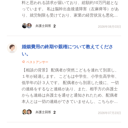
料と思われる請求が届いており、総額約10万円超とな
っています。 私は脳幹出血後遺障害（左麻痺等）があ
り、就労制限も受けており、家業の経営状況も悪化し
ているため、一括支払いが困難な状況です。 また...
2
弁護士回答
2026年08月03日
婚姻費用の終期や親権について教えてくださ
い。
ベストアンサー
【相談の背景】 配偶者が突然こどもを連れて別居し、
１年が経過します。 こどもは中学生、小学生高学年、
低学年の計３人です。 配偶者から別居した後に、一切
の連絡をするなと連絡があり、また、相手方の弁護士
からも連絡は弁護士を通せと通知されたため、配偶者
本人とは一切の連絡ができていませんし、こちらから
連絡をとっておりません。 そのため、こどもとは会え
2
弁護士回答
2026年07月23日
て...