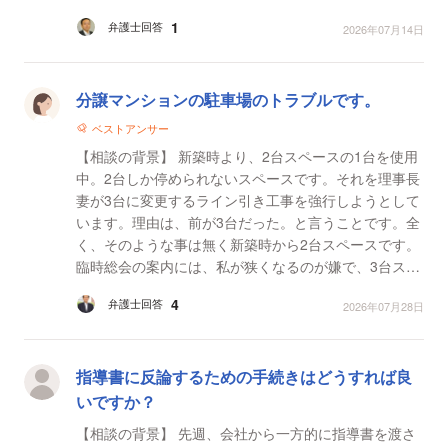
られています 【質問1】 病状を上司に告知してい...
1
弁護士回答
2026年07月14日
分譲マンションの駐車場のトラブルです。
ベストアンサー
【相談の背景】 新築時より、2台スペースの1台を使用
中。2台しか停められないスペースです。それを理事長
妻が3台に変更するライン引き工事を強行しようとして
います。理由は、前が3台だった。と言うことです。全
く、そのような事は無く新築時から2台スペースです。
臨時総会の案内には、私が狭くなるのが嫌で、3台スペ
ースを2台になるように使用しているとひどい虚偽理由
4
弁護士回答
2026年07月28日
が...
指導書に反論するための手続きはどうすれば良
いですか？
【相談の背景】 先週、会社から一方的に指導書を渡さ