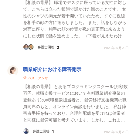
【相談の背景】 職場でデスクに座っている女性に対し
て、こちらは立った状態で話かけた際のことです。 女
性のシャツの胸元が若干開いていたため、すぐに視線
を相手の顔の方に逸らしました。 また、話をしながら
対面に座り、相手の顔の位置が私の真正面に来るよう
にした状態で話を進めました。 （下着が見えたわけで
はありませんが、胸元のインナーシャツから若干、隙...
2
弁護士回答
2026年07月23日
職業紹介における障害開示
ベストアンサー
【相談の背景】 とあるプログラミングスクール(月額数
万円、就職支援サービスにおいて有料職業紹介事業の
登録あり)の就職相談担当者と、就労移行支援機関の職
員同席のもと、オンライン面談を行いました。 私は障
害者手帳を持っており、合理的配慮を受ければ健常者
と同様に就労可能と考えています。しかし、これまで
の就職活動の経験上、障害を開示すると採用試験の通
1
弁護士回答
2026年07月23日
過...