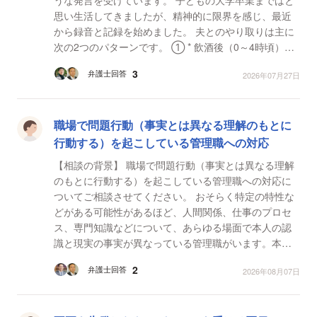
思い生活してきましたが、精神的に限界を感じ、最近
から録音と記録を始めました。 夫とのやり取りは主に
次の2つのパターンです。 ① * 飲酒後（0～4時頃）に
帰宅し起こされる * 部屋に呼ばれる * 性的...
3
弁護士回答
2026年07月27日
職場で問題行動（事実とは異なる理解のもとに
行動する）を起こしている管理職への対応
【相談の背景】 職場で問題行動（事実とは異なる理解
のもとに行動する）を起こしている管理職への対応に
ついてご相談させてください。 おそらく特定の特性な
どがある可能性があるほど、人間関係、仕事のプロセ
ス、専門知識などについて、あらゆる場面で本人の認
識と現実の事実が異なっている管理職がいます。本人
は自分の認識が100%正しいという認識のもと、自信を
2
弁護士回答
2026年08月07日
持って...