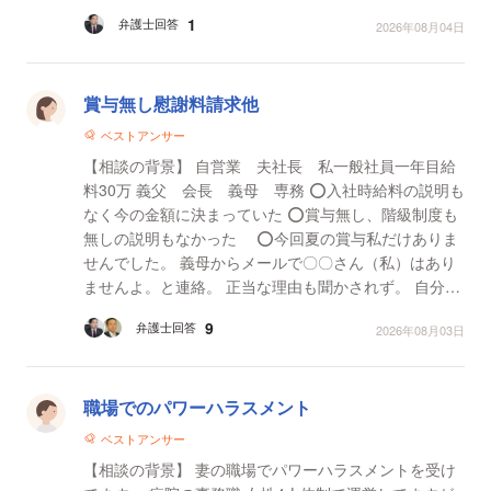
りました。 ・休職後、会社からは「お互い様」「過失
1
弁護士回答
2026年08月04日
判断は...
賞与無し慰謝料請求他
ベストアンサー
【相談の背景】 自営業 夫社長 私一般社員一年目給
料30万 義父 会長 義母 専務 ⭕️入社時給料の説明も
なく今の金額に決まっていた ⭕️賞与無し、階級制度も
無しの説明もなかった ⭕️今回夏の賞与私だけありま
せんでした。 義母からメールで〇〇さん（私）はあり
ませんよ。と連絡。 正当な理由も聞かされず。 自分の
考えでは一般社員 入社時から給料が高か...
9
弁護士回答
2026年08月03日
職場でのパワーハラスメント
ベストアンサー
【相談の背景】 妻の職場でパワーハラスメントを受け