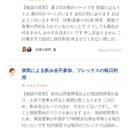
【相談の背景】 週２日出勤のパートです 現場にはもう
１人 週4日のパートがいます 会社が別にあります おは
ようございます 8/15 法事(墓参り)の為 帰省、家族で
食事の予約を入れているとのことで どうしても都合が
付きません おやすみ頂きたいです 申し訳ありません こ
の書き方で会社に休日申請 休ませてくれない感じの返
信が来て 大変疑問に感じまし...
3
弁護士回答
2026年07月16日
病気による飲み会不参加、フレックスの毎日利
用
ベストアンサー
【相談の背景】 自分は摂食障害および強迫性障害があ
り、人前で食事を摂ると体調が悪くなります このた
め、飲み会はもってのほか、行きたくないですし、行
くと病状悪化のリスクがあります また、強迫性障害の
ため、満員電車が不得手で1時間分の早出早帰りを毎日
行いたいです 社内規定では毎日のフレックスは認めて