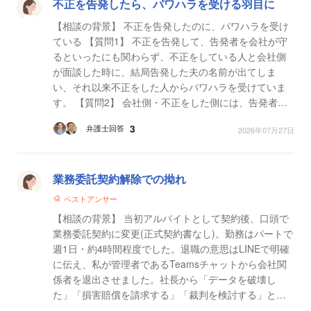
不正を告発したら、パワハラを受ける羽目に
【相談の背景】 不正を告発したのに、パワハラを受け
ている 【質問1】 不正を告発して、告発者を会社が守
るといったにも関わらず、不正をしている人と会社側
が面談した時に、結局告発した夫の名前が出てしま
い、それ以来不正をした人からパワハラを受けていま
す。 【質問2】 会社側・不正をした側には、告発者は
どんな事が出来ますか。 【質問3】 5日以上有給...
3
弁護士回答
2026年07月27日
業務委託契約解除での拗れ
ベストアンサー
【相談の背景】 当初アルバイトとして契約後、口頭で
業務委託契約に変更(正式契約書なし)。勤務はパートで
週1日・約4時間程度でした。退職の意思はLINEで明確
に伝え、私が管理者であるTeamsチャットから会社関
係者を退出させました。社長から「データを破壊し
た」「損害賠償を請求する」「裁判を検討する」との
連絡がありました。実際にはデータは全て復元済み