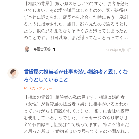
【相談の背景】 娘が原因らしいのですが、お客を怒ら
せてしまい、その場で謝罪はしたものの、客が納得せ
ず本社に訴えられ、店長から次会った時にもう一度謝
るように指示された。翌日、顔を見たので謝ろうとし
たら、娘の顔を見るなりそそくさと帰ってしまったと
のことです。明日以降、まだ謝ってないと言ってくる
可能性があるのですが、娘には、一度謝っているので
1
弁護士回答
2026年08月07日
何度も謝...
賃貸屋の担当者が仕事を装い婚約者と親しくな
ろうとしていること
ベストアンサー
【相談の背景】 相談者の私は男です。相談は婚約者
（女性）が賃貸屋の担当者（男）に相手がいるとわか
っていながらも口説かれてました。 相手は会社の携帯
を使用しているようでした。メッセージのやり取りは
全て仮面録画し証拠は全て残ってます。 特に不適正だ
と思った所は ・婚約者はいつ帰ってくるのか聞かれて
いる ・婚約者のいない時間に電話できないか聞かれ...