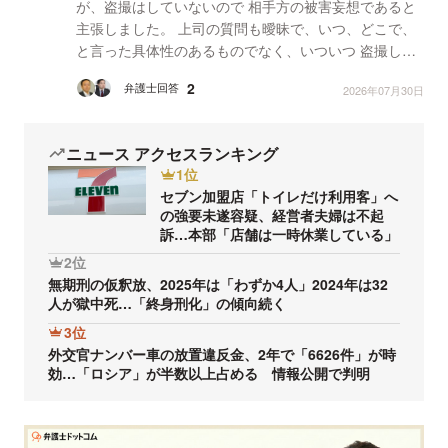
が、盗撮はしていないので 相手方の被害妄想であると
主張しました。 上司の質問も曖昧で、いつ、どこで、
と言った具体性のあるものでなく、いついつ 盗撮しま
したかという質問ばかりでした。 盗撮をしたという...
2
弁護士回答
2026年07月30日
ニュース アクセスランキング
1位
セブン加盟店「トイレだけ利用客」へ
の強要未遂容疑、経営者夫婦は不起
訴…本部「店舗は一時休業している」
2位
無期刑の仮釈放、2025年は「わずか4人」2024年は32
人が獄中死…「終身刑化」の傾向続く
3位
外交官ナンバー車の放置違反金、2年で「6626件」が時
効…「ロシア」が半数以上占める 情報公開で判明