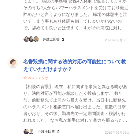
てます。 病院の事務職 女性4人体制で運営してますが
そのうち2人からパワーハラスメントを受けており最近
辞めたいと言うようになりました。 職場の休憩中も泣
いてしまう事もあり体調も崩してしまいかねないの
で、辞めても良いとは伝えてますがその病院に対して
何らかの賠償をして欲しいと考えています。 【質...
3
弁護士回答
2026年08月03日
名誉毀損に関する法的対応の可能性について教
えていただけますか？
ベストアンサー
【相談の背景】 現在、私に関する事実と異なる噂があ
り、法的対応が可能か相談したく投稿します。 数年
前、前勤務先で上司から暴力を受け、当日中に勤務先
のハラスメント相談窓口へ届け出ました。複数の目撃
者がおり、その後、勤務先で一定期間調査・検討が行
われました。 なお私が相手に対して暴力を振るった事
実はありません。 その2年後、契約期間満了により私は
2
弁護士回答
2026年08月03日
退職...