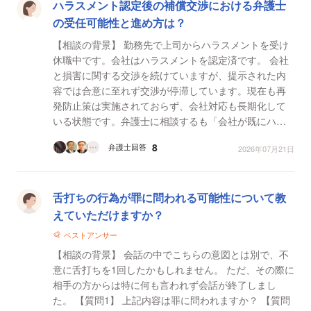
ハラスメント認定後の補償交渉における弁護士
の受任可能性と進め方は？
【相談の背景】 勤務先で上司からハラスメントを受け
休職中です。会社はハラスメントを認定済です。 会社
と損害に関する交渉を続けていますが、提示された内
容では合意に至れず交渉が停滞しています。現在も再
発防止策は実施されておらず、会社対応も長期化して
いる状態です。弁護士に相談するも「会社が既にハラ
スメントの認定および行為者への一定対応を行い、経
8
弁護士回答
2026年07月21日
済的な...
舌打ちの行為が罪に問われる可能性について教
えていただけますか？
ベストアンサー
【相談の背景】 会話の中でこちらの意図とは別で、不
意に舌打ちを1回したかもしれません。 ただ、その際に
相手の方からは特に何も言われず会話が終了しまし
た。 【質問1】 上記内容は罪に問われますか？ 【質問