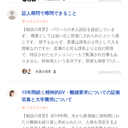
証人尋問で尋問できること
ベストアンサー
【相談の背景】 パワハラの本人訴訟を提起していま
す。 概要としては追い出し部屋に入れられたという感
じです。 部下もおらず、普通は課長が上司として入る
階級なのですが、直属の上司も課長より上位の部長
で、特設されたセクションに一人で配属され仕事もあ
りません。特命係という名目です。部屋も個室で1人で
す。たまに資料印刷を依頼されるのでそれを処理して
3
弁護士回答
2026年08月07日
いま...
15年間続く精神的DV・離婚要求についての証拠
収集と大学費用について
ベストアンサー
【相談の背景】 約15年間、夫から飲酒後に長時間にわ
たり離婚を繰り返し求められたり、人格を否定するよ
うな発言を受けています。 子どもの大学卒業まではと