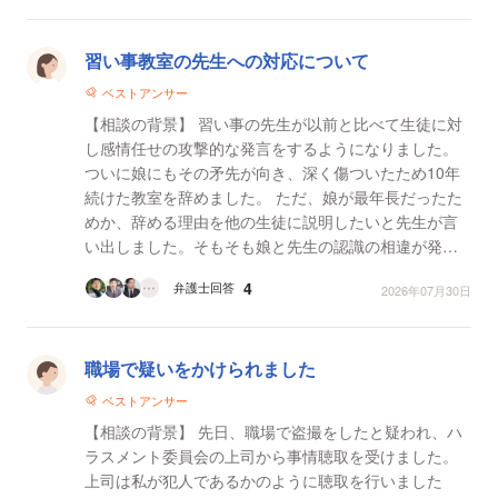
習い事教室の先生への対応について
ベストアンサー
【相談の背景】 習い事の先生が以前と比べて生徒に対
し感情任せの攻撃的な発言をするようになりました。
ついに娘にもその矛先が向き、深く傷ついたため10年
続けた教室を辞めました。 ただ、娘が最年長だったた
めか、辞める理由を他の生徒に説明したいと先生が言
い出しました。そもそも娘と先生の認識の相違が発端
の揉め事だったため、他の生徒に説明するのであれ
4
弁護士回答
2026年07月30日
ば、娘の...
職場で疑いをかけられました
ベストアンサー
【相談の背景】 先日、職場で盗撮をしたと疑われ、ハ
ラスメント委員会の上司から事情聴取を受けました。
上司は私が犯人であるかのように聴取を行いました