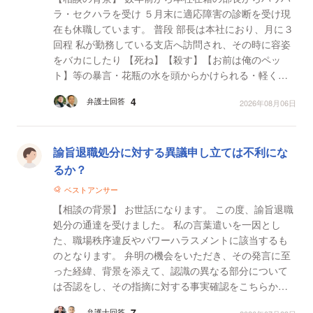
ラ・セクハラを受け ５月末に適応障害の診断を受け現
在も休職しています。 普段 部長は本社におり、月に３
回程 私が勤務している支店へ訪問され、その時に容姿
をバカにしたり 【死ね】【殺す】【お前は俺のペッ
ト】等の暴言・花瓶の水を頭からかけられる・軽く蹴
る等の行為がありました。 その場に私の直属の上司や
4
弁護士回答
2026年08月06日
同僚...
諭旨退職処分に対する異議申し立ては不利にな
るか？
ベストアンサー
【相談の背景】 お世話になります。 この度、諭旨退職
処分の通達を受けました。 私の言葉遣いを一因とし
た、職場秩序違反やパワーハラスメントに該当するも
のとなります。 弁明の機会をいただき、その発言に至
った経緯、背景を添えて、認識の異なる部分について
は否認をし、その指摘に対する事実確認をこちらから
再度求めておりますが、そちらの回答が...
7
弁護士回答