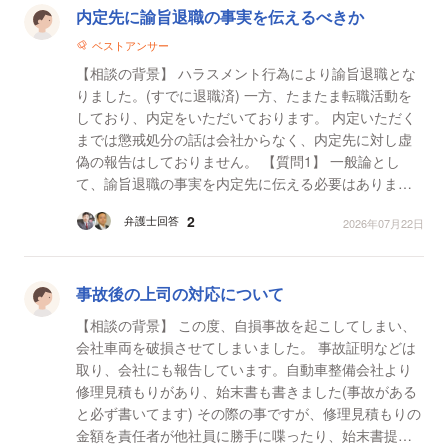
内定先に諭旨退職の事実を伝えるべきか
ベストアンサー
【相談の背景】 ハラスメント行為により諭旨退職とな
りました。(すでに退職済) 一方、たまたま転職活動を
しており、内定をいただいております。 内定いただく
までは懲戒処分の話は会社からなく、内定先に対し虚
偽の報告はしておりません。 【質問1】 一般論とし
て、諭旨退職の事実を内定先に伝える必要はあります
か 【質問2】 一般論として、このまま転職した際...
2
弁護士回答
2026年07月22日
事故後の上司の対応について
【相談の背景】 この度、自損事故を起こしてしまい、
会社車両を破損させてしまいました。 事故証明などは
取り、会社にも報告しています。自動車整備会社より
修理見積もりがあり、始末書も書きました(事故がある
と必ず書いてます) その際の事ですが、修理見積もりの
金額を責任者が他社員に勝手に喋ったり、始末書提出