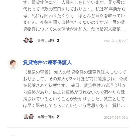
す。賃貸物件にて一人暮らしをしています。兄が母に
代わって行政の窓口をしております。私は20年前から
母、兄には関わりたくなく、ほとんど連絡を取ってい
ません。今後も関りは持ちたくないのですが、母の賃
貸物件について火災保険が未加入または借家人賠償保
険がついていない可能性が発覚しました。万一、失火
2
弁護士回答
2026年07月27日
し死去した...
賃貸物件の連帯保証人
【相談の背景】 知人の賃貸物件の連帯保証人になって
おりまして、その知人が2ヶ月ほど前に逮捕され、今現
在起訴された状態です。 先日、賃貸物件の管理会社か
ら連絡があり、借主と連絡が取れないので調べたら逮
捕されているということが分かりました、貸主として
は早く退去してもらいたいという意思があり、賃料に
ついては連帯保証人のあなたに後日、保証会社から連
2
弁護士回答
2026年08月06日
絡がい...