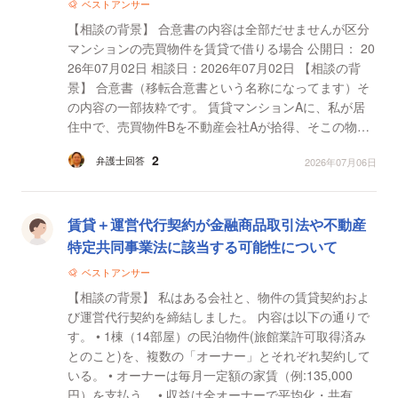
ベストアンサー
【相談の背景】 合意書の内容は全部だせませんが区分
マンションの売買物件を賃貸で借りる場合 公開日： 20
26年07月02日 相談日：2026年07月02日 【相談の背
景】 合意書（移転合意書という名称になってます）そ
の内容の一部抜粋です。 賃貸マンションAに、私が居
住中で、売買物件Bを不動産会社Aが拾得、そこの物件
を不動産会社Aが賃貸契約書を用意して、私に貸し出
2
弁護士回答
2026年07月06日
す...
賃貸＋運営代行契約が金融商品取引法や不動産
特定共同事業法に該当する可能性について
ベストアンサー
【相談の背景】 私はある会社と、物件の賃貸契約およ
び運営代行契約を締結しました。 内容は以下の通りで
す。 • 1棟（14部屋）の民泊物件(旅館業許可取得済み
とのこと)を、複数の「オーナー」とそれぞれ契約して
いる。 • オーナーは毎月一定額の家賃（例:135,000
円）を支払う。 • 収益は全オーナーで平均化・共有さ