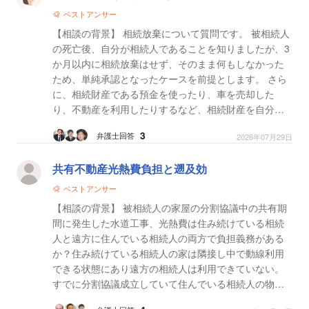
ベストアンサー
【相談の背景】 相続放棄について質問です。 被相続人
の死亡後、自分が相続人であることを知りましたが、3
か月以内に相続放棄はせず、そのまま何もしなかった
ため、単純承認となったケースを前提とします。 さら
に、相続財産である預金を使ったり、車を売却した
り、不動産を利用したりするなど、相続財産を自分の
ものとして利用・処分した場合も想定しています。 ...
3
弁護士回答
2026年07月29日
共有不動産光熱費負担と遡及効
ベストアンサー
【相談の背景】 被相続人の家屋の分割協議中の共有期
間に発生した水道工事、光熱費は住み続けている相続
人と遠方に住んでいる相続人の両方で負担義務がある
か？住み続けている相続人の家は隣接し中で動線利用
できる状態にあり遠方の相続人は利用できていない。
すでに分割協議成立していて住んでいる相続人の物と
なったので遡及効で水道工事も使い続けていた相続人