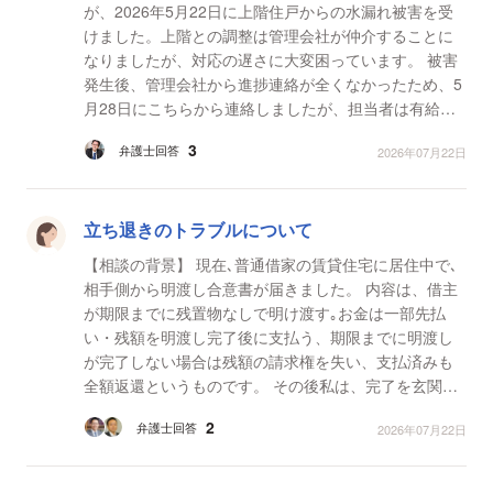
が、2026年5月22日に上階住戸からの水漏れ被害を受
けました。上階との調整は管理会社が仲介することに
なりましたが、対応の遅さに大変困っています。 被害
発生後、管理会社から進捗連絡が全くなかったため、5
月28日にこちらから連絡しましたが、担当者は有給休
暇で不在でした。その後も連絡がないため、6月22日に
3
弁護士回答
2026年07月22日
再度問...
立ち退きのトラブルについて
【相談の背景】 現在､普通借家の賃貸住宅に居住中で､
相手側から明渡し合意書が届きました。 内容は、借主
が期限までに残置物なしで明け渡す｡お金は一部先払
い・残額を明渡し完了後に支払う、期限までに明渡し
が完了しない場合は残額の請求権を失い、支払済みも
全額返還というものです。 その後私は、完了を玄関鍵
の返還をして相手が受領した時点と明確にし､また残
2
弁護士回答
2026年07月22日
置...