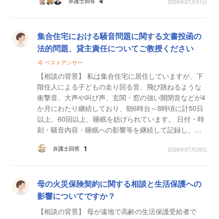
4
弁護士回答
2026年07月31日
に負担義...
集合住宅における騒音問題に関する文書投函の
法的問題、貸主責任についてご教授ください
ベストアンサー
【相談の背景】 私は集合住宅に居住していますが、下
階住人による子どもの走り回る音、飛び跳ねるような
衝撃音、大声や叫び声、玄関・窓の強い開閉音などが4
か月にわたり継続しており、朝6時台～8時頃に計50日
以上、60回以上、睡眠を妨げられています。 日付・時
刻・騒音内容・睡眠への影響等を継続して記録し、録
音・録画も可能な範囲で保存しています。 また、管理
1
弁護士回答
2026年07月29日
会...
母の火災保険契約に関する相談と生活保護への
影響についてですか？
【相談の背景】 母が遠地で高齢の生活保護受給者で