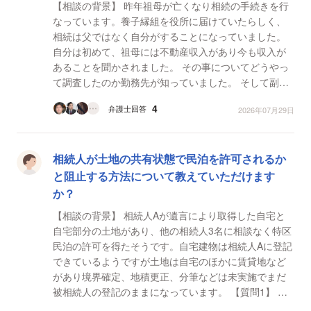
【相談の背景】 昨年祖母が亡くなり相続の手続きを行
なっています。養子縁組を役所に届けていたらしく、
相続は父ではなく自分がすることになっていました。
自分は初めて、祖母には不動産収入があり今も収入が
あることを聞かされました。 その事についてどうやっ
て調査したのか勤務先が知っていました。 そして副業
禁止だから月末で解雇と告げられました。 本業に支
4
弁護士回答
2026年07月29日
障...
相続人が土地の共有状態で民泊を許可されるか
と阻止する方法について教えていただけます
か？
【相談の背景】 相続人Aが遺言により取得した自宅と
自宅部分の土地があり、他の相続人3名に相談なく特区
民泊の許可を得たそうです。自宅建物は相続人Aに登記
できているようですが土地は自宅のほかに賃貸地など
があり境界確定、地積更正、分筆などは未実施でまだ
被相続人の登記のままになっています。 【質問1】 土
地が共有状態でも民泊が許可されるのでしょうか？他