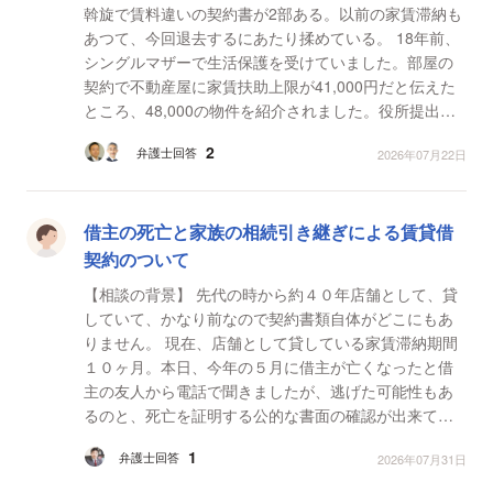
斡旋で賃料違いの契約書が2部ある。以前の家賃滞納も
あつて、今回退去するにあたり揉めている。 18年前、
シングルマザーで生活保護を受けていました。部屋の
契約で不動産屋に家賃扶助上限が41,000円だと伝えた
ところ、48,000の物件を紹介されました。役所提出用
の41,000円の偽の契約書を作るからとの事でした。当
2
弁護士回答
2026年07月22日
時は子...
借主の死亡と家族の相続引き継ぎによる賃貸借
契約のついて
【相談の背景】 先代の時から約４０年店舗として、貸
していて、かなり前なので契約書類自体がどこにもあ
りません。 現在、店舗として貸している家賃滞納期間
１０ヶ月。本日、今年の５月に借主が亡くなったと借
主の友人から電話で聞きましたが、逃げた可能性もあ
るのと、死亡を証明する公的な書面の確認が出来てい
ないので、確認ができるまでは、まだ賃貸借契約を一
1
弁護士回答
2026年07月31日
方的に...