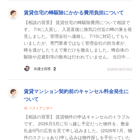
賃貸住宅の蜂駆除にかかる費用負担について
【相談の背景】 賃貸住宅の蜂駆除費用について相談で
す。 7/4に入居し、入居直後に換気口付近の蜂の巣を発
見しました。管理会社へ連絡し、7/10に対応してもら
いましたが、専門業者ではなく管理会社の担当者が、
蜂を逃がしたうえで巣だけを撤去しました。蜂自体の
駆除や忌避剤等の散布は行われていません。 当日中に
蜂が同じ換気口付近へ戻り、3日後の夜間には蜂1匹
2
弁護士回答
2026年08月03日
が...
賃貸マンション契約前のキャンセル料金発生に
ついて
ベストアンサー
【相談の背景】 賃貸物件の申込キャンセルのトラブル
です。 2026月3月に引っ越し予定だった物件を、敷金
礼金0円の広告を見て申し込みました。(2026年1月。物
件のスクショあり)申し込みは物件探しを手伝っていた