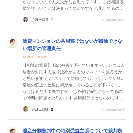
かなり古いので大丈夫かなと思ってます。 まだ相談段
階で詳しいことは決まってないですが 心配してるのは
日本では不動産では借り手が圧倒的に強いと聞きます...
1
弁護士回答
2026年08月06日
賃貸マンションの共用部ではないが掃除できな
い場所の管理責任
ベストアンサー
【相談の背景】 鳩の被害で困っています ベランダは入
居者が対応する取り決めがあるのでネットを張ろうか
と思います ただ ネットで封鎖しても、ベランダが無い
部屋の窓上の屋根に鳩が乗っていることが多いです。
うちはまだ大丈夫ですが、他の家は犠牲になってるの
で時間の問題かと思います 共用部分ではないのですが
外窓の手が届かない部分の清掃は法律上誰が行う義務
2
弁護士回答
2026年08月04日
が...
遺産分割審判中の特別受益主張について裁判所