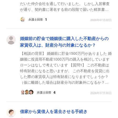
だいた仲介会社を通して行いました。 しかし入居審査
が通り、契約書に署名する前の段階で届いた精算書に
は敷金1ヶ月分が含まれていました。仲介会社に説明を
1
弁護士回答
2026年07月22日
求...
婚姻前の貯金で婚姻後に購入した不動産からの
家賃収入は、財産分与の対象になるか？
【相談の背景】 婚姻前に貯金1500万円がありました 婚
姻後に投資用不動産1000万円の購入を検討しています
ローンはなしで考えています 【質問1】 この不動産は
特有財産になると思いますが、 この不動産を賃貸に出
した際の家賃収入は特有財産になりますでしょうか？
（仮に離婚した場合は財産分与の対象外になるか？）
【質問2】 もし特有財産になる場合は、 ...
4
弁護士回答
2026年07月30日
借家から賃借人を退去させる手続き