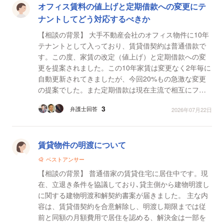
オフィス賃料の値上げと定期借款への変更にテ
ナントしてどう対応するべきか
【相談の背景】 大手不動産会社のオフィス物件に10年
テナントとして入っており、賃貸借契約は普通借款で
す。この度、家賃の改定（値上げ）と定期借款への変
更を提案されました。この10年家賃は変更なく2年毎に
自動更新されてきましたが、今回20%もの急激な変更
の提案でした。また定期借款は現在主流で相互にフェ
アであり、家賃も安く出来ると言われ、定期借款への
3
弁護士回答
2026年07月22日
変更を提...
賃貸物件の明渡について
ベストアンサー
【相談の背景】 普通借家の賃貸住宅に居住中です。現
在、立退き条件を協議しており､貸主側から建物明渡し
に関する建物明渡和解契約書案が届きました。 主な内
容は、賃貸借契約を合意解除し、明渡し期限までは従
前と同額の月額費用で居住を認める、解決金は一部を