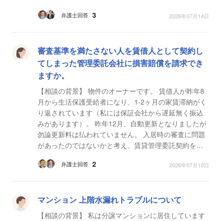
と思われる汚れも生じています。漏水を止めた時点の
3
弁護士回答
2026年07月14日
写真と現在...
審査基準を満たさない人を賃借人として契約し
てしまった管理委託会社に損害賠償を請求でき
ますか。
【相談の背景】 物件のオーナーです。 賃借人が昨年8
月から生活保護受給者になり、1-2ヶ月の家賃滞納がく
り返されています（私には保証会社から遅延無く振込
みがあります）。 昨年12月、自動更新となりましたが
勿論更新料は払われていません。 入居時の審査に問題
があったのではないかと考え、賃貸管理委託契約を締
結している管理会社から収入証明等を提出して貰いま...
2
弁護士回答
2026年07月10日
マンション 上階水漏れトラブルについて
【相談の背景】 私は分譲マンションに居住しています