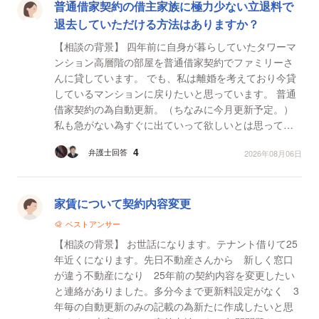
普通借家契約の借主家族に極力少ない立退料で
退去していただける方法はありますか？
【相談の背景】 四年前に自身が暮らしていたタワーマ
ンション高層階の部屋を普通借家契約でファミリーさ
んに貸しています。 でも、私は離婚を考えており今貸
しているマンションに戻りたいと思っています。 普通
借家契約の為自動更新。（ちなみに今月更新予定。）
私も急がない為すぐに出ていって欲しいとは思ってい
ないのですが、調べてみると、立退料など支払わ...
4
弁護士回答
2026年08月06日
家賃について契約内容変更
ベストアンサー
【相談の背景】 お世話になります。テナント借りて25
年近くになります。先日不動産さんから 新しく窓口
が違う不動産になり 25年前の契約内容を変更したい
と連絡がありました。多分今まで更新料設定がなく 3
年毎の自動更新のみの記載の為新たに作成したいと思