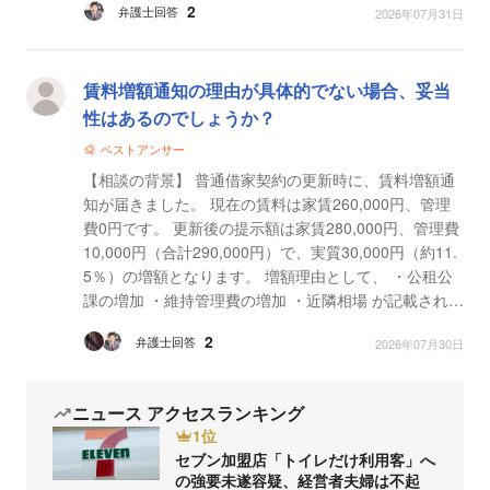
2
弁護士回答
2026年07月31日
の...
賃料増額通知の理由が具体的でない場合、妥当
性はあるのでしょうか？
ベストアンサー
【相談の背景】 普通借家契約の更新時に、賃料増額通
知が届きました。 現在の賃料は家賃260,000円、管理
費0円です。 更新後の提示額は家賃280,000円、管理費
10,000円（合計290,000円）で、実質30,000円（約11.
5％）の増額となります。 増額理由として、 ・公租公
課の増加 ・維持管理費の増加 ・近隣相場 が記載されて
います。 ただし、公租公課や維持管理...
2
弁護士回答
2026年07月30日
ニュース アクセスランキング
1位
セブン加盟店「トイレだけ利用客」へ
の強要未遂容疑、経営者夫婦は不起