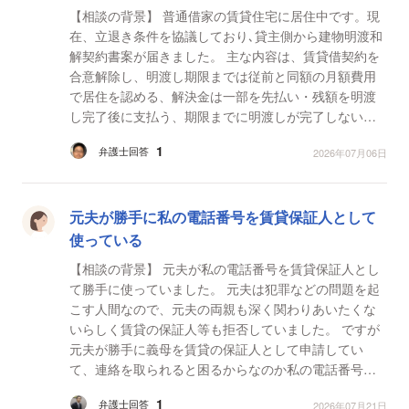
【相談の背景】 普通借家の賃貸住宅に居住中です。現
在、立退き条件を協議しており､貸主側から建物明渡和
解契約書案が届きました。 主な内容は、賃貸借契約を
合意解除し、明渡し期限までは従前と同額の月額費用
で居住を認める、解決金は一部を先払い・残額を明渡
し完了後に支払う、期限までに明渡しが完了しない場
合は解決金請求権を失い、支払済みの解決金も全額返
1
弁護士回答
2026年07月06日
還す...
元夫が勝手に私の電話番号を賃貸保証人として
使っている
【相談の背景】 元夫が私の電話番号を賃貸保証人とし
て勝手に使っていました。 元夫は犯罪などの問題を起
こす人間なので、元夫の両親も深く関わりあいたくな
いらしく賃貸の保証人等も拒否していました。 ですが
元夫が勝手に義母を賃貸の保証人として申請してい
て、連絡を取られると困るからなのか私の電話番号を
勝手に義母として登録していました。 そのせいでこ
1
弁護士回答
2026年07月21日