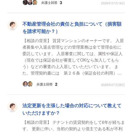
3
弁護士回答
2026年07月16日
（令和8年...
不動産管理会社の責任と負担について（損害額
を請求可能か？）
【相談の背景】 賃貸マンションのオーナーです。 入居
者募集や入退去管理などの管理業務は全て管理会社に
委託しています。 入居審査に関しては、属性や保証人
（現在では保証会社が審査してOKなら加入してもら
う）などの審査の上入居していただいています。 ま
た、管理契約書には 第２６条（保証会社の利用）乙
（管理会社）は、賃貸借契約を締結する際には、乙が
2
弁護士回答
2026年07月28日
任意で...
法定更新を主張した場合の対応について教えて
いただけますか？
【相談の背景】 テナントの賃貸契約をして6年が経ちま
す。 更新に伴い、当初の契約より借主である私が不利