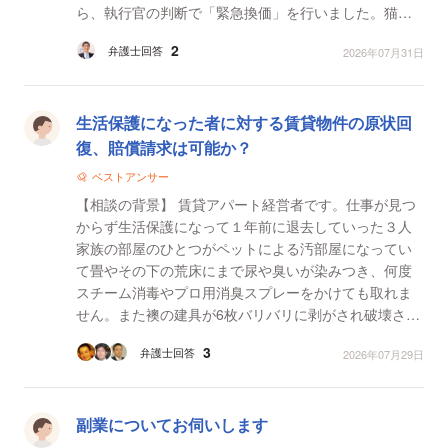
ら、執行官の判断で「緊急換価」を行いました。猫
は、執行補助業者の知り合いに引き取られました。
2
弁護士回答
2026年07月31日
【質問1】...
生活保護になった者に対する賃貸物件の原状回
復、賠償請求は可能か？
ベストアンサー
【相談の背景】 賃貸アパート経営者です。仕事が見つ
からず生活保護になって１年前に退去していった３人
家族の部屋のひとつがペットによる汚部屋になってい
て畳やその下の荒床にまで尿や臭いが染みつき、何度
スチーム消毒やプロ用消臭スプレーをかけても取れま
せん。また襖の建具が6枚バリバリに剥がされ破壊され
ていました。 【質問1】 現状回復費用300万のうち100
3
弁護士回答
2026年07月29日
万...
副業についてお伺いします