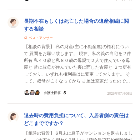
こ...
長期不在もしくは死亡した場合の遺産相続に関
する相談
ベストアンサー
【相談の背景】 私の財産(主に不動産屋)の権利につい
て 質問をお願い致します。 現在、私名義の自宅を２件
所有 私４０歳と私８０歳の母親で２人で住んでいる母
屋と 昔に叔母が住んでいた裏に面した古屋と ２つ所有
しており、いずれも権利書はに変更しております。 そ
して、叔母が亡くなってから 古屋は空家だったのです
が、現在 経済的事情でいとこ５２歳(私の...
5
弁護士回答
2026年07月06日
退去時の費用負担について、入居者側の責任は
どこまでですか？
【相談の背景】 6月末に息子がマンションを退去しまし
た。 （大家さん側から2月末に『建物賃貸契約解除通知