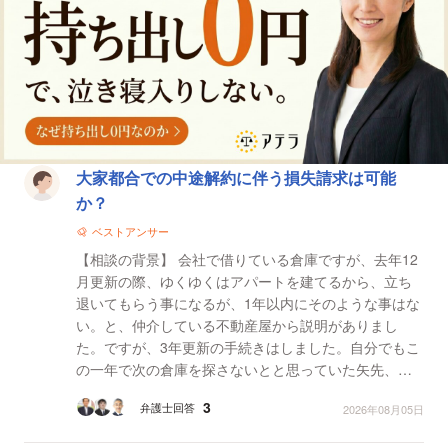
法律相談一覧
大家都合での中途解約に伴う損失請求は可能
か？
ベストアンサー
【相談の背景】 会社で借りている倉庫ですが、去年12
月更新の際、ゆくゆくはアパートを建てるから、立ち
退いてもらう事になるが、1年以内にそのような事はな
い。と、仲介している不動産屋から説明がありまし
た。ですが、3年更新の手続きはしました。自分でもこ
の一年で次の倉庫を探さないとと思っていた矢先、今
年3月29日に今年の7月に解約するようにと書面が届き
3
弁護士回答
2026年08月05日
ました。...