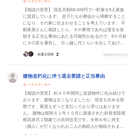
ベストアンサー
【相談の背景】 現在月額68,000円で一軒家を5人家族
に賃貸しています。 息子たちが都会から帰郷すること
になり、その家に住まわせることを考えています。 不
動産屋さんに相談したら、その事情であれば退去を依
頼する正当な事由にあたる可能性があるので、6ケ月前
にその旨を通告し、引っ越し代くらいを出してあげる
という手順になるだろうが、弁護士に相談してからに
2
弁護士回答
2026年07月21日
した...
建物老朽化に伴う退去要請と正当事由
ベストアンサー
【相談の背景】 約４０年間同じ賃貸物件に住み続けて
おります。建物は古くなりましたが、現在も住める状
態です。家賃もずっと支払っており滞りはありませ
ん。 建物は昭和６１年１０月に新築された鉄骨造陸屋
根高床式２階建ての共同住宅です。令和６年に持主
（個人）が亡くなられお二人の相続人が相続されまし
たが、昨年不動産屋さんに売却された様です。 先月