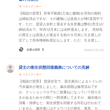
ベストアンサー
【相談の背景】 所有不動産(土地と建物)を売却の契約
は締結済みですが、その建物には賃借人が5軒賃貸中で
す。ただ、賃貸人全軒と退去する合意書は弊社(売主)が
締結済みで、年内12月末には全軒退去します。 売却先
の買主とは賃借人が退去する前の９月末に引き渡しが
完了して所有権移転登記もします。ただ、引き渡し完
了後も全軒退去完了するまでは弊社(売主)の責任で最後
1
弁護士回答
2026年07月13日
ま...
貸主の衛生状態回復義務についての見解
ベストアンサー
【相談の背景】 賃貸住宅で、貸主責任によるトイレの
汚水漏水が発生しました。漏水原因は修理済みです
が、クッションフロアが二枚重ねになっていて切り欠
きがあるためその間に一部浸透してますが、漏水後の
消毒・清掃など、衛生状態を回復する対応は行われて
いません。漏水後にはチョウバエの発生、臭気、カビ