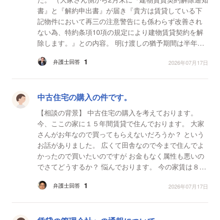
書』と『解約申出書』が届き『貴方は賃貸している下
記物件において再三の注意警告にも係わらず改善され
ない為、特約条項10項の規定により建物賃貸契約を解
除します。』との内容。 明け渡しの猶予期間は半年
後、息子が騒音を出して住人から苦情が来ているとの
1
弁護士回答
2026年07月17日
事...
中古住宅の購入の件です。
【相談の背景】 中古住宅の購入を考えております。
今、ここの家に１５年間賃貸で住んでおります。 大家
さんがお年なので買ってもらえないだろうか？ という
お話がありました。 広くて田舎なので今まで住んでよ
かったので買いたいのですが お金もなく属性も悪いの
でさてどうするか？ 悩んでおります。 今の家賃は８万
円です。 我が家の収入は年金が２か月で６...
1
弁護士回答
2026年07月17日