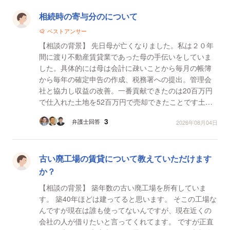
相続時の寄与分のについて
ベストアンサー
【相談の背景】 先日母が亡くなりました。私は２０年
間に渡り不動産賃貸業であった母の手伝いをしていま
した。具体的には母は会計に疎いことから毎月の帳簿
から毎年の確定申告の作成、税務署への提出。管理会
社と協力し収益の改善。一番貢献できたのは20百万円
で仕入れた土地を52百万円で売却できたことです土地
の仕入れから売却まで私が不動産会社を見つけてきて
3
弁護士回答
2026年08月04日
取引しま...
古い廃工場の賃貸について教えていただけます
か？
【相談の背景】 築年数の古い廃工場を所有していま
す。 築40年ほどは建ってると思います。 そこの工場な
んですが現在は誰も使ってないんですが、現在近くの
会社の人が借りたいと言ってくれてます。 ですが正直