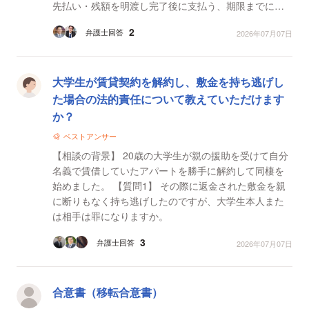
先払い・残額を明渡し完了後に支払う、期限までに明
渡しが完了しない場合は解決金請求権を失い、支払済
2
弁護士回答
2026年07月07日
みの...
大学生が賃貸契約を解約し、敷金を持ち逃げし
た場合の法的責任について教えていただけます
か？
ベストアンサー
【相談の背景】 20歳の大学生が親の援助を受けて自分
名義で賃借していたアパートを勝手に解約して同棲を
始めました。 【質問1】 その際に返金された敷金を親
に断りもなく持ち逃げしたのですが、大学生本人また
は相手は罪になりますか。
3
弁護士回答
2026年07月07日
合意書（移転合意書）