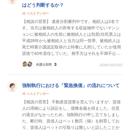
はどう判断するか？
ベストアンサー
【相談の背景】 遺産分割審判中です。相続人は2名で
す。当方は被相続人の所有する収益物件でないマンシ
ョンに被相続人の生前に被相続人とは別居(住民票上は
平成28年から被相続人と当方は同一世帯。被相続人は
死亡時要介護認定取得の上特養に入所)していたが使用
貸借で40年居住していた。相手方はそれを不満不公平
と感じマンションの共用部分の管理費及び被相続人が
3
弁護士回答
2026年08月03日
法的に支...
強制執行における「緊急換価」の流れについて
ベストアンサー
【相談の背景】 不動産賃貸業を営んでいますが、賃借
人の滞納により訴訟をし、債務名義を得ました。任意
の退去がなかったため、強制執行の申し立てをしまし
た。断行時、賃借人はペット数匹（猫）を飼育してお
り、賃借人はペットの引取りは難しいと話したことか