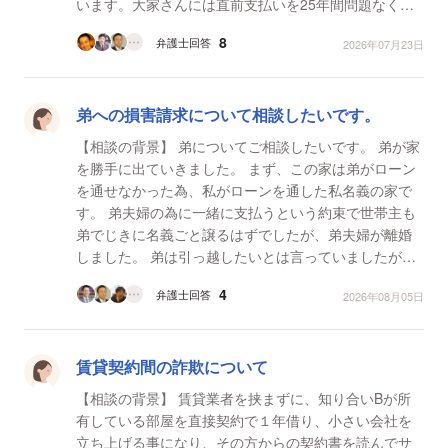
います。大家さんには直前支払いを25年間問題なく支
払ってきました。ただ電話で正直言って契約内容を変
8
弁護士回答
2026年07月23日
更される...
弟への損害請求について相談したいです。
【相談の背景】 弟についてご相談したいです。 弟が家
を勝手に出ていきました。 まず、この家は弟がローン
を通せなかった為、私がローンを通した私名義の家で
す。 弟夫婦の為に一緒に支払うという約束で世帯主も
弟でじきに名義ごと譲るはずでしたが、弟夫婦が離婚
しました。 弟は引っ越したいとは言っていましたが、
具体的な話し合いはなく、賃貸と違って簡単に引っ...
4
弁護士回答
2026年08月05日
賃貸契約間の詐欺について
【相談の背景】 賃貸業者を挟まずに、知り合いBが所
有している部屋を直接契約で１年借り、小さい会社を
立ち上げる事になり、その方からの契約書を読んでサ