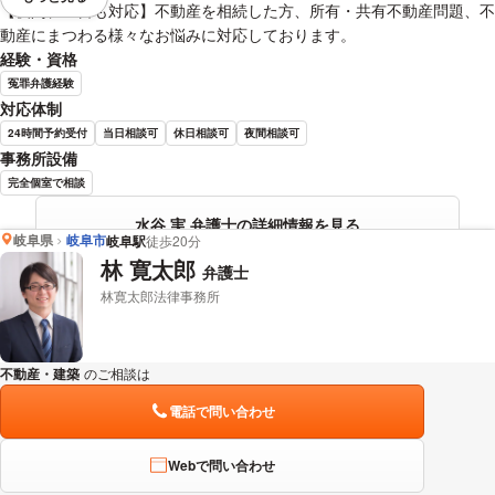
視覚的に省略されている要素を
【夜間、土日も対応】不動産を相続した方、所有・共有不動産問題、不
動産にまつわる様々なお悩みに対応しております。
経験・資格
冤罪弁護経験
対応体制
24時間予約受付
当日相談可
休日相談可
夜間相談可
事務所設備
完全個室で相談
水谷 実 弁護士の詳細情報を見る
岐阜県
岐阜市
岐阜駅
徒歩20分
林 寛太郎
弁護士
林寛太郎法律事務所
不動産・建築
のご相談は
下記のリンクからお問い合わせください。
電話で問い合わせ
Webで問い合わせ