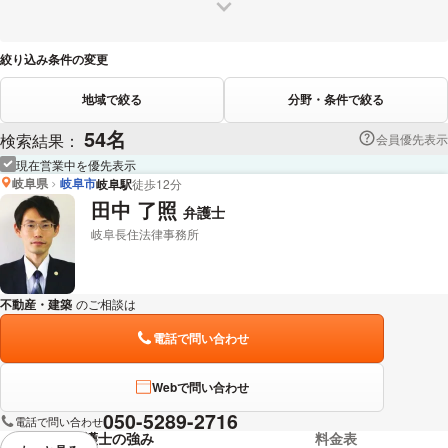
絞り込み条件の変更
地域で絞る
分野・条件で絞る
54名
検索結果：
会員優先表示
現在営業中を優先表示
岐阜県
岐阜市
岐阜駅
徒歩12分
田中 了照
弁護士
岐阜長住法律事務所
不動産・建築
のご相談は
下記のリンクからお問い合わせください。
電話で問い合わせ
Webで問い合わせ
050-5289-2716
電話で問い合わせ
弁護士の強み
料金表