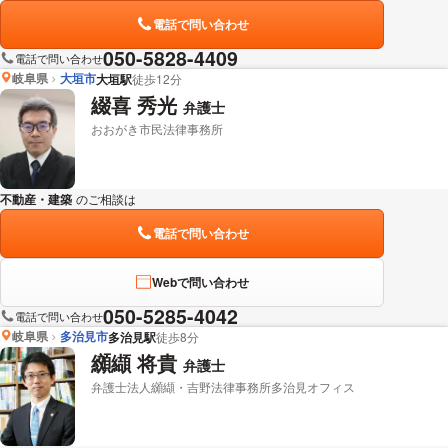
電話で問い合わせ
050-5828-4409
電話で問い合わせ
岐阜県
大垣市
大垣駅
徒歩12分
綴喜 秀光
弁護士
おおがき市民法律事務所
不動産・建築
のご相談は
下記のリンクからお問い合わせください。
電話で問い合わせ
Webで問い合わせ
050-5285-4042
電話で問い合わせ
岐阜県
多治見市
多治見駅
徒歩8分
纐纈 将貴
弁護士
弁護士法人纐纈・吉野法律事務所多治見オフィス