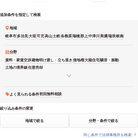
追加条件を指定して検索
地域
岐阜市
多治見
大垣
可児
高山
土岐
各務原
瑞穂
郡上
中津川
美濃
瑞浪
岐南
分野
賃料・家賃交渉
建物明け渡し・立ち退き
借地権
欠陥住宅
騒音・振動
土地の境界線
任意売却
初回無料相談
よく見られる条件
絞り込み条件の変更
地域で絞る
分野・条件で絞る
同じ条件で法律事務所を検索