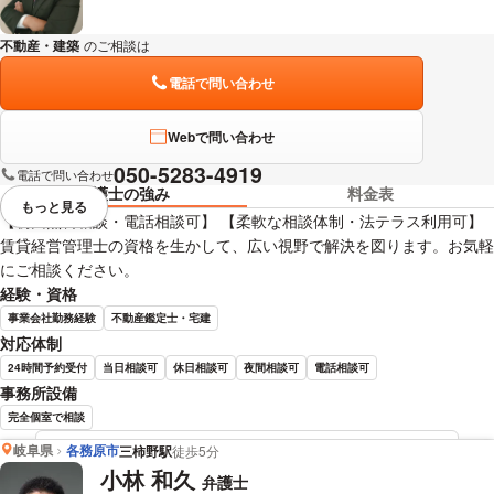
不動産・建築
のご相談は
下記のリンクからお問い合わせください。
電話で問い合わせ
Webで問い合わせ
050-5283-4919
電話で問い合わせ
弁護士の強み
料金表
もっと見る
視覚的に省略されている要素を
【初回無料相談・電話相談可】 【柔軟な相談体制・法テラス利用可】
賃貸経営管理士の資格を生かして、広い視野で解決を図ります。お気軽
にご相談ください。
経験・資格
事業会社勤務経験
不動産鑑定士・宅建
対応体制
24時間予約受付
当日相談可
休日相談可
夜間相談可
電話相談可
事務所設備
完全個室で相談
岐阜県
各務原市
三柿野駅
徒歩5分
坂井田 吉史 弁護士の詳細情報を見る
小林 和久
弁護士