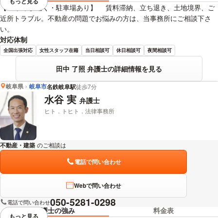
もっと見る
視覚的に省略されている要素を
【JR岐阜駅近く・駐車場あり】 賃料滞納、立ち退き、土地境界、ご
近所トラブル。不動産の問題でお悩みの方は、当事務所にご相談下さ
い。
対応体制
全国出張対応
女性スタッフ在籍
当日相談可
休日相談可
夜間相談可
田中 了照 弁護士の詳細情報を見る
岐阜県
岐阜市
名鉄岐阜駅
徒歩7分
水谷 実
弁護士
ヒト．トヒト．法律事務所
不動産・建築
のご相談は
下記のリンクからお問い合わせください。
電話で問い合わせ
Webで問い合わせ
050-5281-0298
電話で問い合わせ
弁護士の強み
料金表
もっと見る