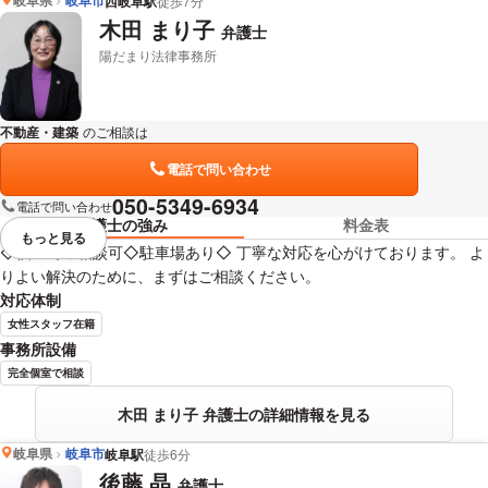
岐阜県
岐阜市
西岐阜駅
徒歩7分
小林 和久 弁護士の詳細情報を見る
木田 まり子
弁護士
陽だまり法律事務所
不動産・建築
のご相談は
下記のリンクからお問い合わせください。
電話で問い合わせ
050-5349-6934
電話で問い合わせ
弁護士の強み
料金表
もっと見る
視覚的に省略されている要素を
◇個室でご相談可◇駐車場あり◇ 丁寧な対応を心がけております。 よ
りよい解決のために、まずはご相談ください。
対応体制
女性スタッフ在籍
事務所設備
完全個室で相談
木田 まり子 弁護士の詳細情報を見る
岐阜県
岐阜市
岐阜駅
徒歩6分
後藤 晶
弁護士