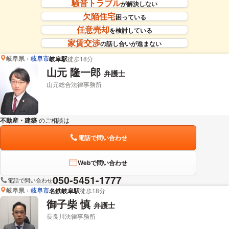
騒音トラブル
が解決しない
欠陥住宅
困っている
任意売却
を検討している
家賃交渉
の話し合いが進まない
岐阜県
岐阜市
岐阜駅
徒歩18分
山元 隆一郎
弁護士
山元総合法律事務所
不動産・建築
のご相談は
下記のリンクからお問い合わせください。
電話で問い合わせ
Webで問い合わせ
050-5451-1777
電話で問い合わせ
岐阜県
岐阜市
名鉄岐阜駅
徒歩18分
御子柴 慎
弁護士
長良川法律事務所