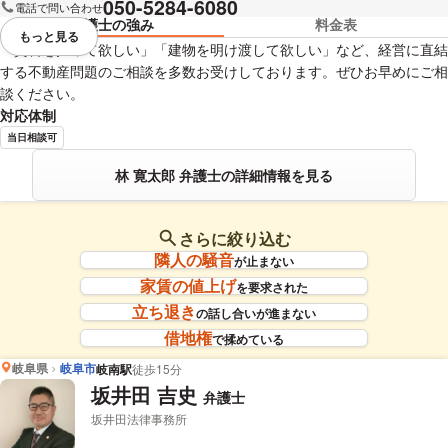
050-5284-6080
電話で問い合わせ
弁護士の強み
料金表
もっと見る
視覚的に省略されている要素を
「賃料を払って欲しい」「建物を明け渡して欲しい」など、経営に直結
する不動産問題のご相談を多数お受けしております。ぜひお早めにご相
談ください。
対応体制
当日相談可
林 寛太郎 弁護士の詳細情報を見る
さらに絞り込む
隣人の騒音
が止まない
家賃の値上げ
を要求された
立ち退き
の話し合いが進まない
借地権
で揉めている
岐阜県
岐阜市
岐南駅
徒歩15分
坂井田 吉史
弁護士
坂井田法律事務所