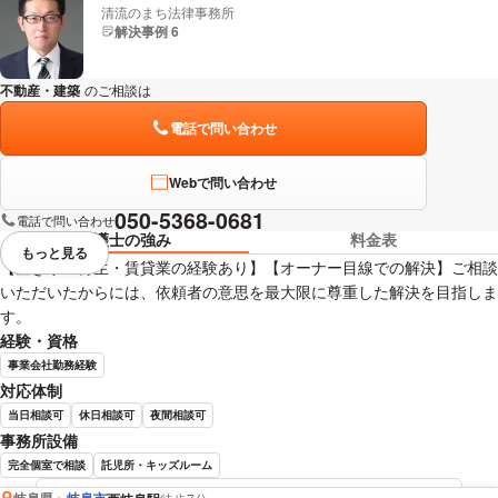
清流のまち法律事務所
解決事例 6
不動産・建築
のご相談は
下記のリンクからお問い合わせください。
電話で問い合わせ
Webで問い合わせ
050-5368-0681
電話で問い合わせ
弁護士の強み
料金表
もっと見る
視覚的に省略されている要素を
【空き家の再生・賃貸業の経験あり】【オーナー目線での解決】ご相談
いただいたからには、依頼者の意思を最大限に尊重した解決を目指しま
す。
経験・資格
事業会社勤務経験
対応体制
当日相談可
休日相談可
夜間相談可
事務所設備
完全個室で相談
託児所・キッズルーム