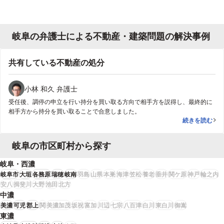
岐阜の弁護士による不動産・建築問題の解決事例
共有している不動産の処分
小林 和久 弁護士
受任後、調停の申立を行い持分を買い取る方向で相手方を説得し、最終的に
相手方から持分を買い取ることで合意しました。
共有している
続きを読む
岐阜の市区町村から探す
岐阜・西濃
岐阜市
大垣
各務原
瑞穂
岐南
羽島
山県
本巣
海津
笠松
養老
垂井
関ケ原
神戸
輪之内
安八
揖斐川
大野
池田
北方
中濃
美濃
可児
郡上
関
美濃加茂
坂祝
富加
川辺
七宗
八百津
白川
東白川
御嵩
東濃