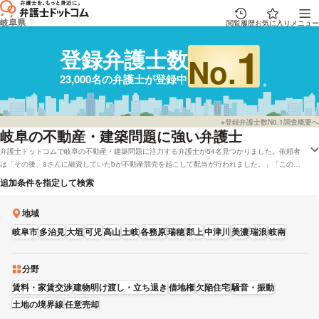
岐阜県
閲覧履歴
お気に入り
メニュー
1
登録弁護士数
No.
23,000名の弁護士が登録中
※登録弁護士数No.1調査概要へ
岐阜
の不動産・建築問題に強い弁護士
弁護士ドットコムで岐阜の不動産・建築問題に注力する弁護士が54名見つかりました。依頼者
は「その後、aさんに融資していたbが不動産競売を起こして配当が行われました。」「この土
地は、まだ不動産会社の名義にもなっておりません。」などの状況にあります。弁護士ドットコ
追加条件を指定して検索
ムでは初回相談を無料で受け付けしてくれる岐阜の弁護士や弁護士費用をカード払いで対応して
いる弁護士など、さまざまなニーズ別で弁護士を比較することができます。例として「評判が高
地域
い不動産・近隣トラブルが得意な弁護士や弁護士の選び方はだいたい下調べをしたけれど、岐阜
周辺の弁護士と法律事務所を実績で比較したい」などの依頼にも対応することができます。弁護
岐阜市
多治見
大垣
可児
高山
土岐
各務原
瑞穂
郡上
中津川
美濃
瑞浪
岐南
士の中には「当事務所では、適用条件に該当される方は公的機関の費用幇助制度(法テラス)をご
利用いただけます。」とおっしゃる方もいます。不動産・近隣トラブルでお困りの方は弁護士
ドットコムに登録する弁護士22,835人の中から、男性・女性などの性別や報酬基準などの条件
分野
を踏まえて、自分に合った弁護士に問合せをしてみてはいかがでしょうか。
賃料・家賃交渉
建物明け渡し・立ち退き
借地権
欠陥住宅
騒音・振動
土地の境界線
任意売却