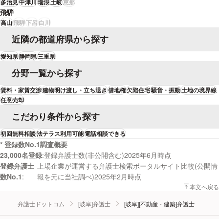
多治見
中津川
瑞浪
土岐
恵那
飛騨
高山
飛騨
下呂
白川
近隣の都道府県から探す
愛知県
静岡県
三重県
分野一覧から探す
賃料・家賃交渉
建物明け渡し・立ち退き
借地権
欠陥住宅
騒音・振動
土地の境界線
任意売却
こだわり条件から探す
初回無料相談
法テラス利用可能
電話相談できる
* 登録数No.1調査概要
23,000名登録
登録弁護士数(非公開含む)2025年6月時点
登録弁護士
上場企業が運営する弁護士検索ポータルサイト比較(公開情
数No.1
報を元に当社調べ)2025年2月時点
本文へ戻る
弁護士ドットコム
[岐阜]弁護士
[岐阜][不動産・建築]弁護士