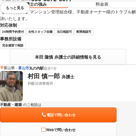
弁護士の強み
料金表
もっと見る
視覚的に省略されている要素を
【当日相談可】マンション管理組合様、不動産オーナー様のトラブル解
決いたします。
対応体制
24時間予約受付
女性スタッフ在籍
当日相談可
夜間相談可
事務所設備
完全個室で相談
本田 隆慎 弁護士の詳細情報を見る
富山県
富山市
丸の内駅
徒歩1分
村田 慎一郎
弁護士
和醍法律事務所
不動産・建築
のご相談は
下記のリンクからお問い合わせください。
電話で問い合わせ
Webで問い合わせ