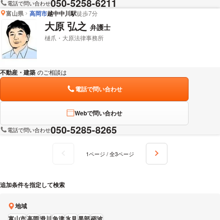
050-5258-6211
電話で問い合わせ
富山県
高岡市
越中中川駅
徒歩7分
大原 弘之
弁護士
樋爪・大原法律事務所
不動産・建築
のご相談は
下記のリンクからお問い合わせください。
電話で問い合わせ
Webで問い合わせ
050-5285-8265
電話で問い合わせ
1ページ / 全3ページ
追加条件を指定して検索
地域
富山市
高岡
滑川
魚津
氷見
黒部
砺波