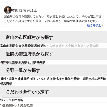
本田 隆慎 弁護士
居住用の住宅を新築してもらい、引き渡しを受けたあとで、その住宅に雨漏
りなどの不具合が生じた場合、その不具合が、増築や居住者の無茶な使い方
【欠陥住宅問
続きを読む
などの他の原因に由来するものではなく、もともとの建築工事の欠陥に由来
するものである場合は、注文者は、引き渡しを受けたのち１０年間はその欠
陥の修理を工務店側に請求（つまり修理代金を負担せずに、無料で請求）す
富山の市区町村から探す
ることができます（民法第５５９条、民法第５６２条、住宅の品質確保の促
進等に関する法律第９４条１項）。万が一、もともとの新築工事請負契約に
富山市
高岡
魚津
氷見
滑川
黒部
砺波
小矢部
南砺
射水
舟橋
上市
立山
入善
朝日
「工務店は引き渡し後、１年経過後は責任を負わない」などと記載されてい
ても、注文者は修理を請求することができます（住宅の品質確保の促進等に
近隣の都道府県から探す
関する法律第９４条２項）。なので、雨漏りが、もともとの建築工事の欠陥
に由来するものであれば、修理代金を支払うことなしに、もともと工事をお
長野県
山梨県
新潟県
石川県
福井県
こなった工務店に修理してもらうことができます。ここで問題は、雨漏り
分野一覧から探す
が、もともとの工事の欠陥によるものなのか、その後の何かほかの原因（た
とえば、動物被害）によるものなのか、注文者にはわからないということで
賃料・家賃交渉
建物明け渡し・立ち退き
借地権
欠陥住宅
騒音・振動
土地の境界線
しょう。そこで、まずはもともと工事をしてもらった工務店に、雨漏りの箇
任意売却
所をみてもらい、雨漏りが、もともとの建築工事の欠陥によるものなのか、
尋ねてみるとよいと思います。ここで、工務店の方の答えが「これはもとの
こだわり条件から探す
工事の欠陥によるものでした。すみません」というものであれば、法律上は
欠陥を修理を請求する権利が自分にあることを伝え、修理代金を支払わずに
法テラス利用可能
修理してもらうよう、打診していけばよいでしょう。他方で、工務店の方の
* 登録数No.1調査概要
答えが「これはうちの工事の欠陥によるものではないですね。修理代金をい