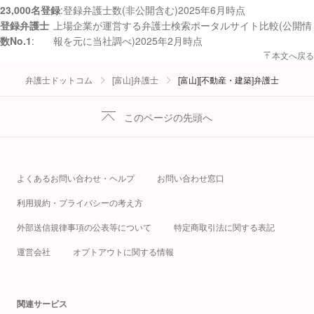
23,000名登録
登録弁護士数(非公開含む)2025年6月時点
ただければ、修理しましょう」というものであった場合、念のためまったく
登録弁護士
上場企業が運営する弁護士検索ポータルサイト比較(公開情
別の工務店の方にも雨漏りの箇所をみてもらうことをお勧めします。万が
数No.1
一、ほかの工務店の方がみて「これは、もとの工事の欠陥によるものです」
報を元に当社調べ)2025年2月時点
ということになれば、そのことを家を建ててもらった工務店に伝えて、修理
本文へ戻る
代金なしでの修理を打診するか、それに応じなければ修理はほかの工務店の
方にしてもらい、もとの工務店にその修理にかかった費用を請求することに
弁護士ドットコム
[富山]弁護士
[富山][不動産・建築]弁護士
なるでしょう。
このページの先頭へ
よくあるお問い合わせ・ヘルプ
お問い合わせ窓口
利用規約・プライバシーの考え方
外部送信規律事項の公表等について
特定商取引法に関する表記
運営会社
オプトアウトに関する情報
関連サービス