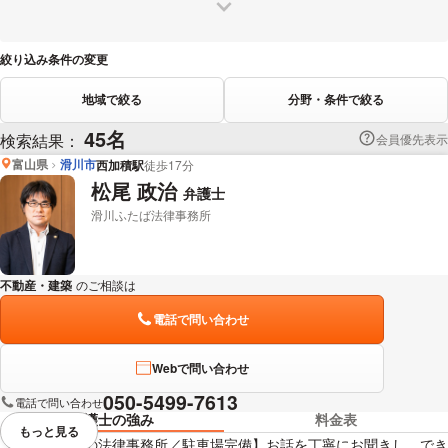
絞り込み条件の変更
地域で絞る
分野・条件で絞る
45名
検索結果：
会員優先表示
富山県
滑川市
西加積駅
徒歩17分
松尾 政治
弁護士
滑川ふたば法律事務所
不動産・建築
のご相談は
下記のリンクからお問い合わせください。
電話で問い合わせ
Webで問い合わせ
050-5499-7613
電話で問い合わせ
弁護士の強み
料金表
もっと見る
視覚的に省略されている要素を
【滑川市唯一の法律事務所／駐車場完備】お話を丁寧にお聞きし、でき