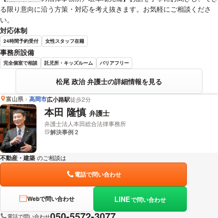
る限り意向に沿う方策・対応を考え抜きます。お気軽にご相談くださ
い。
対応体制
24時間予約受付
女性スタッフ在籍
事務所設備
完全個室で相談
託児所・キッズルーム
バリアフリー
松尾 政治 弁護士の詳細情報を見る
富山県
高岡市
広小路駅
徒歩2分
本田 隆慎
弁護士
弁護士法人本田総合法律事務所
解決事例 2
不動産・建築
のご相談は
下記のリンクからお問い合わせください。
電話で問い合わせ
LINE
Webで問い合わせ
で問い合わせ
050-5572-3077
電話で問い合わせ