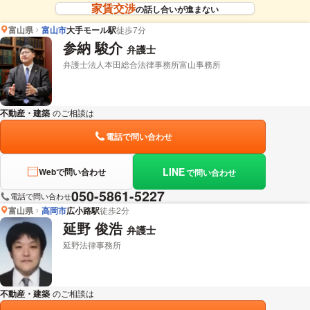
家賃交渉
の話し合いが進まない
富山県
富山市
大手モール駅
徒歩7分
参納 駿介
弁護士
弁護士法人本田総合法律事務所富山事務所
不動産・建築
のご相談は
下記のリンクからお問い合わせください。
電話で問い合わせ
LINE
Webで問い合わせ
で問い合わせ
050-5861-5227
電話で問い合わせ
富山県
高岡市
広小路駅
徒歩2分
延野 俊浩
弁護士
延野法律事務所
不動産・建築
のご相談は
下記のリンクからお問い合わせください。