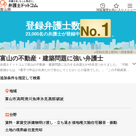
富山県
閲覧履歴
お気に入り
メニュー
1
登録弁護士数
No.
23,000名の弁護士が登録中
※登録弁護士数No.1調査概要へ
富山
の不動産・建築問題に強い弁護士
弁護士ドットコムで富山の不動産・建築問題に注力する弁護士が45名見つかりました。「不動
産側からは、1番手で申込が出来たので安心してくださいとの返答でした。」「この不動産業者
には不信感が募るばかりで、弁護士さんに間に入ってもらおうかと本当に悩んでいます。」など
追加条件を指定して検索
の状況にあります。弁護士ドットコムでは弁護士費用をカード払いで受け付けしている弁護士や
富山で初回相談を無料で受付してくれる弁護士といった色々な希望の条件で探すことができま
地域
す。例として「評判が高い不動産・近隣トラブルが得意な弁護士や弁護士の選び方はだいたい調
査したけれど、富山周辺の弁護士と法律事務所を実績で比較したい」などの希望にも応えること
富山市
高岡
滑川
魚津
氷見
黒部
砺波
ができます。弁護士の中には「良い点と悪い点を説明するとともに弁護士としての選択肢を提示
し、そのうえで依頼者が選択できるようにサポートします。」とおっしゃる方もおります。不動
産・近隣トラブルで心配事がある方は能力や男性・女性などの性別などの希望を踏まえて、自分
分野
に合った弁護士に電話またはメールをしてみることもご検討ください。
賃料・家賃交渉
建物明け渡し・立ち退き
借地権
欠陥住宅
騒音・振動
土地の境界線
任意売却