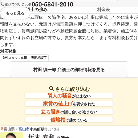
050-5841-2010
電話で問い合わせ
弁護士の強み
料金表
もっと見る
視覚的に省略されている要素を
建築・リフォーム瑕疵、欠陥住宅、あるいは仕事は完成したのに施主が
報酬を支払わない、元請けが無理難題を押しつけてくる、境界確定、建
物明渡し、賃料減額訴訟など不動産問題全般に対応。業者側、施主側を
問わずいずれのお立場の方でも、貴方が本気なら、まず有料相談お受け
します。
対応体制
女性スタッフ在籍
夜間相談可
村田 慎一郎 弁護士の詳細情報を見る
さらに絞り込む
隣人の騒音
が止まない
家賃の値上げ
を要求された
立ち退き
の話し合いが進まない
借地権
で揉めている
富山県
富山市
小泉町駅
徒歩13分
坂木 寿和
弁護士