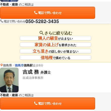
不動産・建築
のご相談は
下記のリンクからお問い合わせください。
電話で問い合わせ
050-5282-3435
電話で問い合わせ
さらに絞り込む
隣人の騒音
が止まない
家賃の値上げ
を要求された
立ち退き
の話し合いが進まない
借地権
で揉めている
徳島県
徳島市
徳島駅
徒歩9分
吉成 務
弁護士
吉成法律事務所
不動産・建築
のご相談は
下記のリンクからお問い合わせください。
電話で問い合わせ