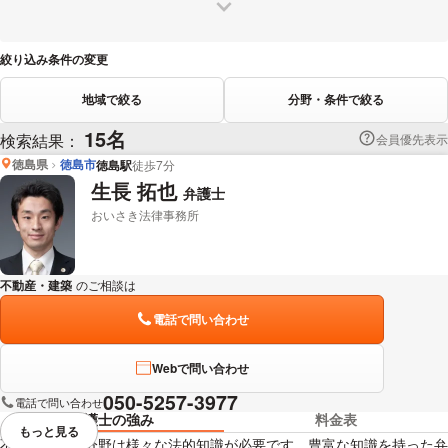
絞り込み条件の変更
地域で絞る
分野・条件で絞る
15名
検索結果：
会員優先表示
徳島県
徳島市
徳島駅
徒歩7分
生長 拓也
弁護士
おいさき法律事務所
不動産・建築
のご相談は
下記のリンクからお問い合わせください。
電話で問い合わせ
Webで問い合わせ
050-5257-3977
電話で問い合わせ
弁護士の強み
料金表
もっと見る
視覚的に省略されている要素を
不動産・建築分野は様々な法的知識が必要です。豊富な知識を持った弁