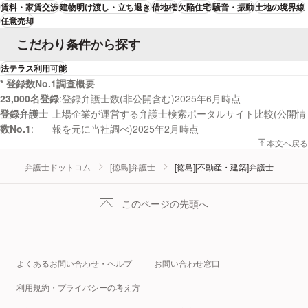
賃料・家賃交渉
建物明け渡し・立ち退き
借地権
欠陥住宅
騒音・振動
土地の境界線
任意売却
こだわり条件から探す
法テラス利用可能
* 登録数No.1調査概要
23,000名登録
登録弁護士数(非公開含む)2025年6月時点
登録弁護士
上場企業が運営する弁護士検索ポータルサイト比較(公開情
数No.1
報を元に当社調べ)2025年2月時点
本文へ戻る
弁護士ドットコム
[徳島]弁護士
[徳島][不動産・建築]弁護士
このページの先頭へ
よくあるお問い合わせ・ヘルプ
お問い合わせ窓口
利用規約・プライバシーの考え方