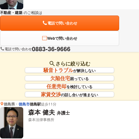
不動産・建築
のご相談は
下記のリンクからお問い合わせください。
電話で問い合わせ
Webで問い合わせ
0883-36-9666
電話で問い合わせ
さらに絞り込む
騒音トラブル
が解決しない
欠陥住宅
困っている
任意売却
を検討している
家賃交渉
の話し合いが進まない
徳島県
徳島市
徳島駅
徒歩11分
森本 健夫
弁護士
森本法律事務所