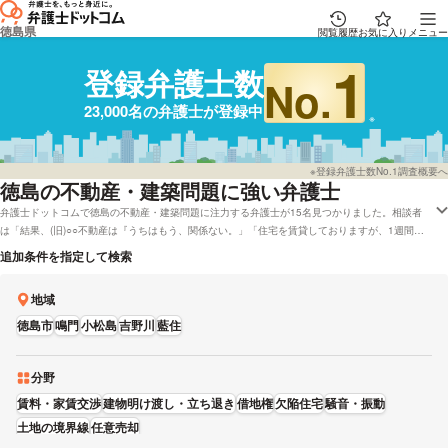
徳島県
閲覧履歴
お気に入り
メニュー
1
登録弁護士数
No.
23,000名の弁護士が登録中
※登録弁護士数No.1調査概要へ
徳島
の不動産・建築問題に強い弁護士
弁護士ドットコムで徳島の不動産・建築問題に注力する弁護士が15名見つかりました。相談者
は「結果、(旧)○○不動産は『うちはもう、関係ない。」「住宅を賃貸しておりますが、1週間前
に入居者の代理人である不動産業者より解約通知書が届きました。」などの状況にあります。弁
追加条件を指定して検索
護士ドットコムでは無料の法律相談「みんなの法律相談」に回答している徳島の弁護士や弁護士
費用をカード払いで受け付けしている弁護士など、色々なニーズ別で弁護士を比較することがで
地域
きます。具体的には「評判が高い不動産・近隣トラブルが専門の弁護士や弁護士の選び方はだい
たい下調べをしたけれど、徳島周辺の法律事務所の弁護士を実績で検討したい」などのニーズに
徳島市
鳴門
小松島
吉野川
藍住
も対応することができます。弁護士の中には「事案解決に向けて必要とされる的確なアドバイス
を差し上げます。」とおっしゃる方もおります。不動産・近隣トラブルで課題を抱えている方は
弁護士ドットコムに登録弁護士22,843人から、報酬基準や能力などの条件を考慮して、自身に
分野
あう弁護士に一度相談をしてみることもご検討ください。
賃料・家賃交渉
建物明け渡し・立ち退き
借地権
欠陥住宅
騒音・振動
土地の境界線
任意売却