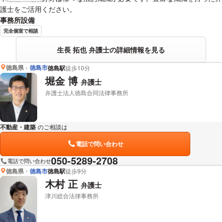
護士をご活用ください。
事務所設備
完全個室で相談
生長 拓也 弁護士の詳細情報を見る
徳島県
徳島市
徳島駅
徒歩10分
堀金 博
弁護士
弁護士法人徳島合同法律事務所
不動産・建築
のご相談は
下記のリンクからお問い合わせください。
電話で問い合わせ
050-5289-2708
電話で問い合わせ
徳島県
徳島市
徳島駅
徒歩9分
木村 正
弁護士
津川総合法律事務所