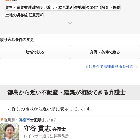
賃料・家賃交渉
建物明け渡し・立ち退き
借地権
欠陥住宅
騒音・振動
土地の境界線
任意売却
絞り込み条件の変更
地域で絞る
分野・条件で絞る
同じ条件で法律事務所を検索
徳島から近い不動産・建築が相談できる弁護士
お探しの地域から近い順に表示しています。
香川県
高松市
太田駅
徒歩18分
守谷 貫志
弁護士
レインボー通り法律事務所