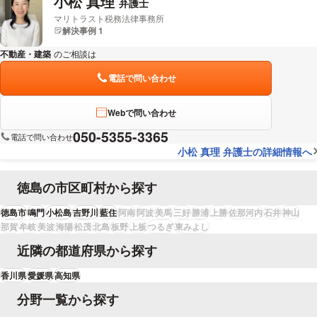
小松 真理
弁護士
マリトラスト税務法律事務所
解決事例 1
不動産・建築
のご相談は
下記のリンクからお問い合わせください。
電話で問い合わせ
Webで問い合わせ
050-5355-3365
電話で問い合わせ
小松 真理 弁護士の詳細情報へ
徳島の市区町村から探す
徳島市
鳴門
小松島
吉野川
藍住
阿南
阿波
美馬
三好
勝浦
上勝
佐那河内
石井
神山
那賀
牟岐
美波
海陽
松茂
北島
板野
上板
つるぎ
東みよし
近隣の都道府県から探す
香川県
愛媛県
高知県
分野一覧から探す