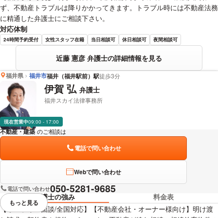
ず、不動産トラブルは降りかかってきます。トラブル時には不動産法務
に精通した弁護士にご相談下さい。
対応体制
24時間予約受付
女性スタッフ在籍
当日相談可
休日相談可
夜間相談可
近藤 憲彦 弁護士の詳細情報を見る
福井県
福井市
福井（福井駅前）駅
徒歩3分
伊賀 弘
弁護士
福井スカイ法律事務所
現在営業中
09:00 - 17:00
不動産・建築
のご相談は
下記のリンクからお問い合わせください。
電話で問い合わせ
Webで問い合わせ
050-5281-9685
電話で問い合わせ
弁護士の強み
料金表
もっと見る
視覚的に省略されている要素を
【オンライン面談/全国対応】【不動産会社・オーナー様向け】明け渡