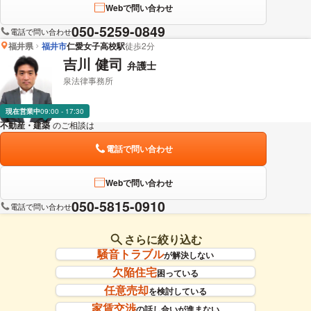
Webで問い合わせ
050-5259-0849
電話で問い合わせ
福井県
福井市
仁愛女子高校駅
徒歩2分
吉川 健司
弁護士
泉法律事務所
現在営業中
09:00 - 17:30
不動産・建築
のご相談は
下記のリンクからお問い合わせください。
電話で問い合わせ
Webで問い合わせ
050-5815-0910
電話で問い合わせ
さらに絞り込む
騒音トラブル
が解決しない
欠陥住宅
困っている
任意売却
を検討している
家賃交渉
の話し合いが進まない