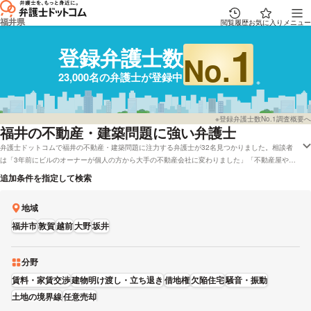
福井県
閲覧履歴
お気に入り
メニュー
1
登録弁護士数
No.
23,000名の弁護士が登録中
※登録弁護士数No.1調査概要へ
福井
の不動産・建築問題に強い弁護士
弁護士ドットコムで福井の不動産・建築問題に注力する弁護士が32名見つかりました。相談者
は「3年前にビルのオーナーが個人の方から大手の不動産会社に変わりました」「不動産屋や大
家さんに相談したんですが、対応できないから警察に言ってくれとしか言われません。」などの
追加条件を指定して検索
事情を抱えています。弁護士ドットコムでは着手金無料で応対している福井の弁護士や弁護士費
用を後払いで受け付けしてくれる弁護士といった様々な希望の条件で調べることができます。例
地域
えば「口コミの評価が高い不動産・近隣トラブルが得意な弁護士や弁護士の選び方は詳しく
チェックしたけれど、福井周辺の法律事務所の弁護士を料金で比較したい」などのニーズにも対
福井市
敦賀
越前
大野
坂井
応することができます。弁護士の中には「皆様に親身になって寄り添える弁護士を目指しており
ますので、何かありましたら是非ご相談ください。」とおっしゃる方もおります。不動産・近隣
トラブルに悩んでいる方は男性・女性などの性別や能力などの希望を踏まえて、希望に適した弁
分野
護士に問合せをしてみることもご検討ください。
賃料・家賃交渉
建物明け渡し・立ち退き
借地権
欠陥住宅
騒音・振動
土地の境界線
任意売却