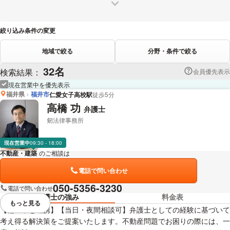
絞り込み条件の変更
地域で絞る
分野・条件で絞る
32名
検索結果：
会員優先表示
現在営業中を優先表示
福井県
福井市
仁愛女子高校駅
徒歩5分
高橋 功
弁護士
剱法律事務所
現在営業中
09:30 - 18:00
不動産・建築
のご相談は
下記のリンクからお問い合わせください。
電話で問い合わせ
050-5356-3230
電話で問い合わせ
弁護士の強み
料金表
もっと見る
視覚的に省略されている要素を
【他士業と連携】【当日・夜間相談可】弁護士としての経験に基づいて
考え得る解決策をご提案いたします。不動産問題でお困りの際には、一