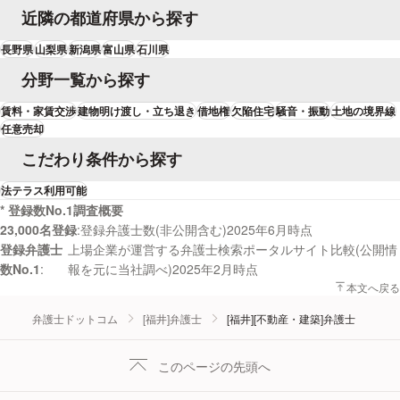
近隣の都道府県から探す
長野県
山梨県
新潟県
富山県
石川県
分野一覧から探す
賃料・家賃交渉
建物明け渡し・立ち退き
借地権
欠陥住宅
騒音・振動
土地の境界線
任意売却
こだわり条件から探す
法テラス利用可能
* 登録数No.1調査概要
23,000名登録
登録弁護士数(非公開含む)2025年6月時点
登録弁護士
上場企業が運営する弁護士検索ポータルサイト比較(公開情
数No.1
報を元に当社調べ)2025年2月時点
本文へ戻る
弁護士ドットコム
[福井]弁護士
[福井][不動産・建築]弁護士
このページの先頭へ