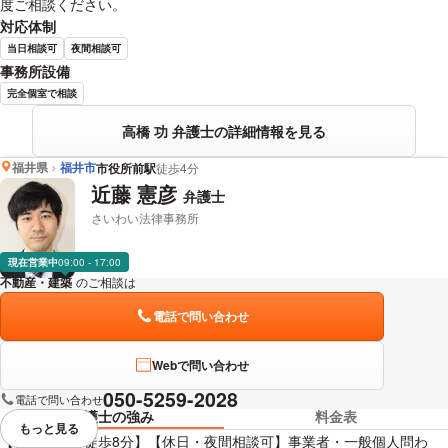
度ご相談ください。
対応体制
当日相談可
夜間相談可
事務所設備
完全個室で相談
高橋 功 弁護士の詳細情報を見る
福井県
福井市
市役所前駅
徒歩4分
近藤 憲彦
弁護士
さいわい法律事務所
現在営業中
09:00 - 17:00
不動産・建築
のご相談は
下記のリンクからお問い合わせください。
電話で問い合わせ
Webで問い合わせ
050-5259-2028
電話で問い合わせ
弁護士の強み
料金表
もっと見る
視覚的に省略されている要素を
【福井駅から徒歩8分】【休日・夜間相談可】事業者・一般個人問わ