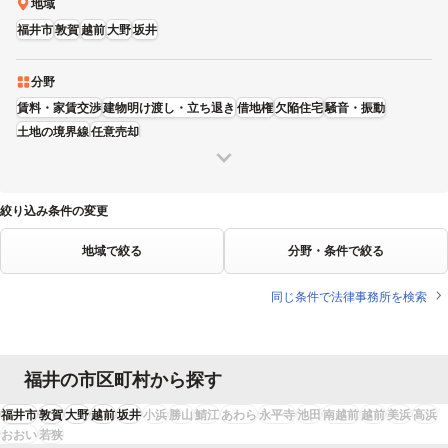
地域
福井市
敦賀
越前
大野
坂井
分野
賃料・家賃交渉
建物明け渡し・立ち退き
借地権
欠陥住宅
騒音・振動
土地の境界線
任意売却
絞り込み条件の変更
地域で絞る
分野・条件で絞る
同じ条件で法律事務所を検索
福井の市区町村から探す
福井市
敦賀
大野
越前
坂井
小浜
勝山
鯖江
あわら
永平寺
池田
南越前
越前
美浜
高浜
おおい
若狭