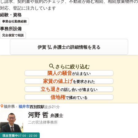
し請求、契約書や規約のチェック、不動産が絡む相続、相続放棄物件の
対応、登記に注力しています
経験・資格
事業会社勤務経験
事務所設備
完全個室で相談
伊賀 弘 弁護士の詳細情報を見る
さらに絞り込む
隣人の騒音
が止まない
家賃の値上げ
を要求された
立ち退き
の話し合いが進まない
借地権
で揉めている
福井県
福井市
西別院駅
徒歩21分
河野 哲
弁護士
二の宮法律事務所
現在営業中
07:00 - 22:00