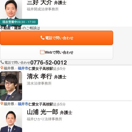
三好 大介
弁護士
福井開成法律事務所
現在営業中
09:30 - 17:00
不動産・建築
のご相談は
下記のリンクからお問い合わせください。
電話で問い合わせ
Webで問い合わせ
0776-52-0012
電話で問い合わせ
福井県
福井市
仁愛女子高校駅
徒歩5分
清水 孝行
弁護士
清水法律事務所
福井県
福井市
仁愛女子高校駅
徒歩5分
山浦 光一郎
弁護士
福井ひかり法律事務所