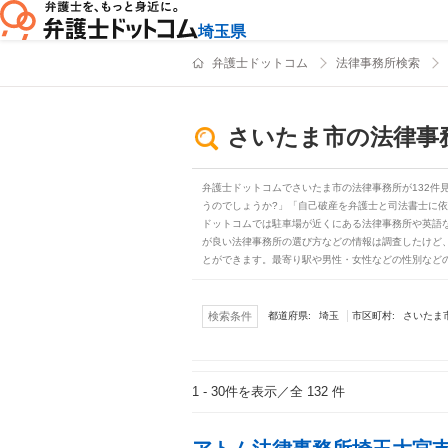
埼玉県
弁護士ドットコム
法律事務所検索
さいたま市の法律事
弁護士ドットコムでさいたま市の法律事務所が132件
うのでしょうか?」「自己破産を弁護士と司法書士に
ドットコムでは駐車場が近くにある法律事務所や英語
が良い法律事務所の選び方などの情報は調査したけど
とができます。最寄り駅や男性・女性などの性別など
埼玉
さいたま
検索条件
都道府県:
市区町村:
1 - 30
件を表示／全 132 件
検索結果