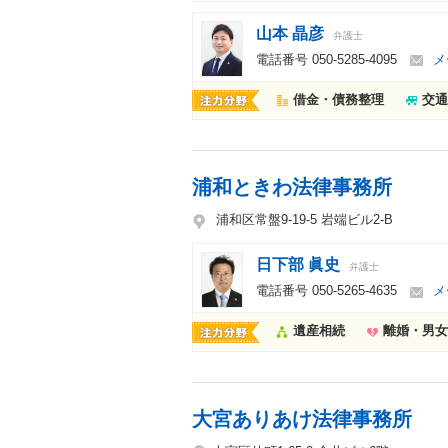
山本 晶彦
弁護士
電話番号
050-5285-4095
メ
借金・債務整理
交通
浦和ときわ法律事務所
浦和区常盤9-19-5 岩端ビル2-B
日下部 眞史
弁護士
電話番号
050-5265-4635
メ
遺産相続
離婚・男女
大宮ありあけ法律事務所