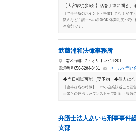
【大宮駅徒歩5分】話を丁寧に聞き、納
【当事務所のポイント・特徴】 ①話しやすく
数名など弁護士への希望OK ③満足度の高
本姿勢です。...
武蔵浦和法律事務所
南区白幡3-2-7 オリオンビル201
電話番号
050-5284-8431
メールで問い
◆当日相談可能（要予約）◆個人に合
【当事務所の特徴】 ・中小企業診断士と経
士業との連携したワンストップ対応 ・複数
弁護士法人あいち刑事事件
支部