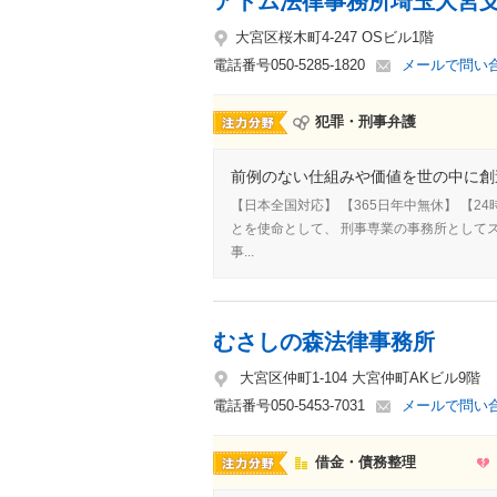
アトム法律事務所埼玉大宮
大宮区桜木町4-247 OSビル1階
電話番号
050-5285-1820
メールで問い
犯罪・刑事弁護
前例のない仕組みや価値を世の中に創造
【日本全国対応】 【365日年中無休】 【
とを使命として、 刑事専業の事務所としてス
事...
むさしの森法律事務所
大宮区仲町1-104 大宮仲町AKビル9階
電話番号
050-5453-7031
メールで問い
借金・債務整理