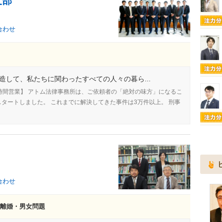
支部
合わせ
して、私たちに関わったすべての人々の暮ら...
24時間営業】 アトム法律事務所は、ご依頼者の「絶対の味方」になるこ
タートしました。 これまでに解決してきた事件は3万件以上。 刑事
合わせ
離婚・男女問題