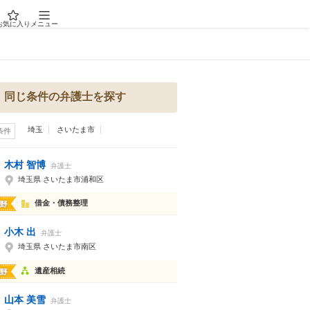
お気に入り
メニュー
同じ条件の弁護士を探す
埼玉
さいたま市
条件
木村 智博
弁護士
埼玉県 さいたま市浦和区
借金・債務整理
小木 出
弁護士
埼玉県 さいたま市南区
遺産相続
山本 美雪
弁護士