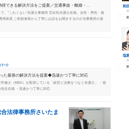
得できる解決方法をご提案／交通事故・離婚・...
和
て、“こわくない”弁護士事務所 ②女性弁護士在籍。女性・男性・複
い費用体系 ご依頼者様から丁寧にお話をお聞きするのが当事務所の基
塩
合わせ
った最善の解決方法を提案◆迅速かつ丁寧に対応
営学修士（MBA）を取得している「経営と法務をつなぐ弁護士」 ・他
の先生在籍 ・迅速かつ丁寧に対応
総合法律事務所さいたま