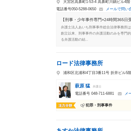
大宮区高鼻町1-53-4 高鼻町川鍋ビル4階
電話番号
050-5288-0650
メールで問い
【刑事・少年事件専門×24時間365日受
弁護士法人あいち刑事事件総合法律事務所は
創立以来、刑事事件の弁護活動のみを専門的
る弁護活動の結...
ロード法律事務所
浦和区北浦和4丁目3番11号 折井ビル5
萩原 猛
弁護士
電話番号
048-711-6881
メ
犯罪・刑事事件
あすか法律事務所