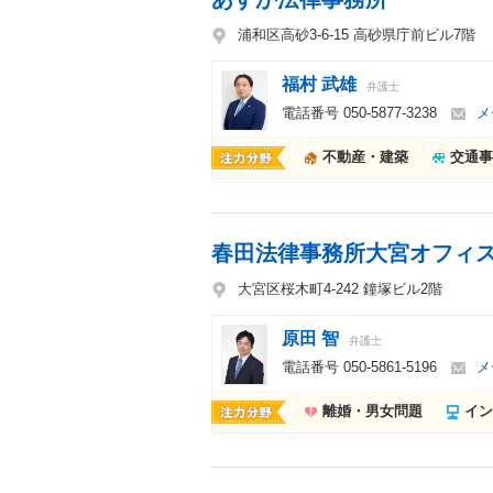
浦和区高砂3-6-15 高砂県庁前ビル7階
福村 武雄
弁護士
電話番号
050-5877-3238
メ
不動産・建築
交通事
春田法律事務所大宮オフィ
大宮区桜木町4-242 鐘塚ビル2階
原田 智
弁護士
電話番号
050-5861-5196
メ
離婚・男女問題
イン