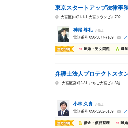
東京スタートアップ法律事
大宮区仲町1-1-1 大宮タウンビル702
神尾 尊礼
弁護士
電話番号
050-5877-7169
メ
離婚・男女問題
遺産
弁護士法人プロテクトスタ
大宮区宮町2-81 いちご大宮ビル3階
小林 久貴
弁護士
電話番号
050-5282-5159
メ
借金・債務整理
離婚