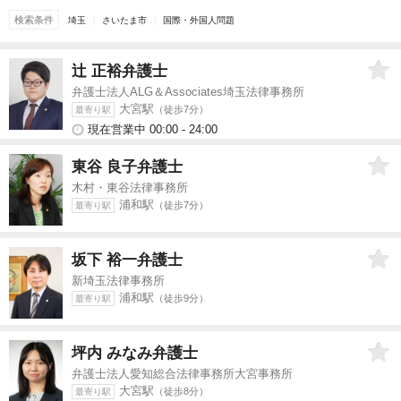
検索条件
埼玉
さいたま市
国際・外国人問題
辻 正裕
弁護士
弁護士法人ALG＆Associates埼玉法律事務所
大宮駅
（徒歩7分）
最寄り駅
現在営業中 00:00 - 24:00
東谷 良子
弁護士
木村・東谷法律事務所
浦和駅
（徒歩7分）
最寄り駅
坂下 裕一
弁護士
新埼玉法律事務所
浦和駅
（徒歩9分）
最寄り駅
坪内 みなみ
弁護士
弁護士法人愛知総合法律事務所大宮事務所
大宮駅
（徒歩8分）
最寄り駅