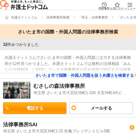
閲覧履歴
お気に入り
メニュー
弁護士ドットコム
法律事務所検索
「埼玉」法律事務所
「さいたま
さいたま市の国際・外国人問題の法律事務所検索
12
件みつかりました
弁護士ドットコムでさいたま市の国際・外国人問題に注力する法律事務
所が12件見つかりました。弁護士ドットコムでは無料の法律相談「みん
なの法律相談」に回答している法律事務所や完全個室で対応する法律事
さいたま市で国際・外国人問題を扱う弁護士を検索する
務所などがございます。そのため、例えば「国際・外国人で強い法律事
検索結果
務所や口コミの評価が良い法律事務所の選び方などの情報はリサーチし
むさしの森法律事務所
たけど、さいたま市周辺の法律事務所を自宅からの距離で比較したい」
埼玉県 さいたま市大宮区仲町1-104 大宮仲町AKビル9階
などのニーズにも対応することができます。国際・外国人で心配事があ
る方は本サイトに登録法律事務所から、男性・女性などの性別や取扱分
野などの条件を考慮して、自分に合った法律事務所に相談をしてみるこ
電話する
メールする
ともご検討ください。
法律事務所SAI
埼玉県 さいたま市大宮区仲町2-25 松亀プレジデントビル5階