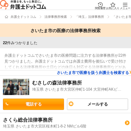
閲覧履歴
お気に入り
メニュー
弁護士ドットコム
法律事務所検索
「埼玉」法律事務所
「さいたま
さいたま市の医療の法律事務所検索
22
件みつかりました
弁護士ドットコムでさいたま市の医療問題に注力する法律事務所が22件
見つかりました。弁護士ドットコムでは弁護士費用を後払いで受け付け
してくれる法律事務所や土日などの休日も対応する法律事務所などがあ
さいたま市で医療を扱う弁護士を検索する
ります。そのため、例えば「評判が高い医療問題が専門の法律事務所や
検索結果
法律事務所の選び方はほとんどチェックしたけれど、さいたま市近くの
むさしの森法律事務所
法律事務所を自宅からの距離で検討したい」などの要望にも応じること
埼玉県 さいたま市大宮区仲町1-104 大宮仲町AKビル9階
ができます。医療問題でお困りの方は弁護士ドットコムに登録する法律
事務所の中から、事務所の設備や男性・女性などの性別などの希望を踏
まえて、希望に適した法律事務所に問合せをしてみてください。
電話する
メールする
さくら総合法律事務所
埼玉県 さいたま市大宮区桜木町1-8-2 NMビル6階