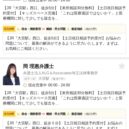
現在営業中 00:00 - 24:00
【JR『大宮駅』西口、徒歩5分】【来所相談30分無料】【土日祝日相談予
約受付】【キッズスペース完備】「これは医療過誤ではないか？」と医
療機関に対して少しでも疑念を...
借金・債務整理
離婚・男女問題
遺産相続
（他2分野）
【JR『大宮駅』西口、徒歩5分】【土日祝日相談予約受付】お悩みの
問題について、最善の解決ができるように尽力いたします。まずは、
お気軽にご相談ください。
岡 理惠
弁護士
弁護士法人ALG＆Associates埼玉法律事務所
大宮駅
（徒歩7分）
最寄り駅
現在営業中 00:00 - 24:00
【JR『大宮駅』西口、徒歩5分】【来所相談30分無料】【土日祝日相談予
約受付】【キッズスペース完備】「これは医療過誤ではないか？」と医
療機関に対して少しでも疑念を...
借金・債務整理
離婚・男女問題
遺産相続
（他2分野）
【JR『大宮駅』西口、徒歩５分】【土日祝日相談予約受付】お悩みの
問題について、最善の解決ができるように尽力いたします。まずは、