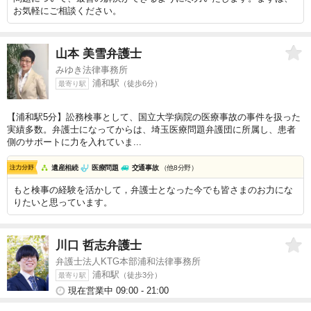
お気軽にご相談ください。
山本 美雪
弁護士
みゆき法律事務所
浦和駅
（徒歩6分）
最寄り駅
【浦和駅5分】訟務検事として、国立大学病院の医療事故の事件を扱った
実績多数。弁護士になってからは、埼玉医療問題弁護団に所属し、患者
側のサポートに力を入れていま...
遺産相続
医療問題
交通事故
（他8分野）
もと検事の経験を活かして，弁護士となった今でも皆さまのお力にな
りたいと思っています。
川口 哲志
弁護士
弁護士法人KTG本部浦和法律事務所
浦和駅
（徒歩3分）
最寄り駅
現在営業中 09:00 - 21:00