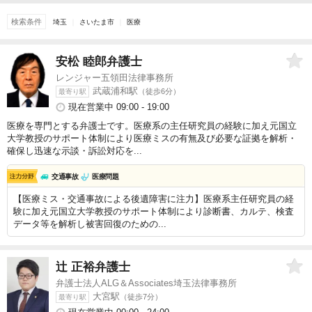
検索条件
埼玉
さいたま市
医療
安松 睦郎
弁護士
レンジャー五領田法律事務所
武蔵浦和駅
（徒歩6分）
最寄り駅
現在営業中 09:00 - 19:00
医療を専門とする弁護士です。医療系の主任研究員の経験に加え元国立
大学教授のサポート体制により医療ミスの有無及び必要な証拠を解析・
確保し迅速な示談・訴訟対応を...
交通事故
医療問題
【医療ミス・交通事故による後遺障害に注力】医療系主任研究員の経
験に加え元国立大学教授のサポート体制により診断書、カルテ、検査
データ等を解析し被害回復のための...
辻 正裕
弁護士
弁護士法人ALG＆Associates埼玉法律事務所
大宮駅
（徒歩7分）
最寄り駅