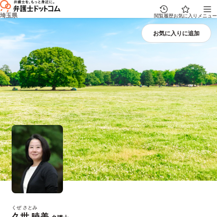
埼玉県
閲覧履歴
お気に入り
メニュー
くぜ さとみ
久世 暁美
プロフィール