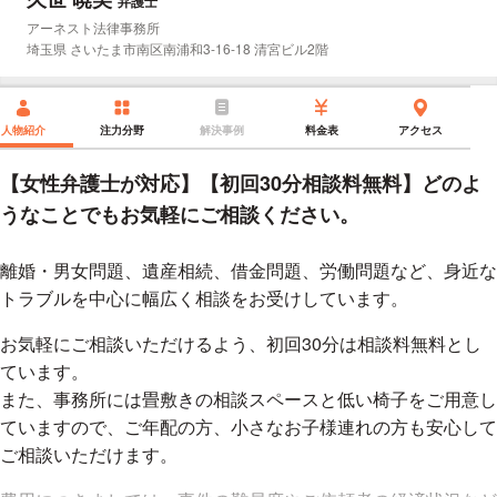
弁護士
所属事務所：
アーネスト法律事務所
所在地：
埼玉県 さいたま市南区南浦和3-16-18 清宮ビル2階
人物紹介
注力分野
解決事例
料金表
アクセス
【女性弁護士が対応】【初回30分相談料無料】どのよ
うなことでもお気軽にご相談ください。
離婚・男女問題、遺産相続、借金問題、労働問題など、身近な
トラブルを中心に幅広く相談をお受けしています。
お気軽にご相談いただけるよう、初回30分は相談料無料とし
ています。
また、事務所には畳敷きの相談スペースと低い椅子をご用意し
ていますので、ご年配の方、小さなお子様連れの方も安心して
ご相談いただけます。