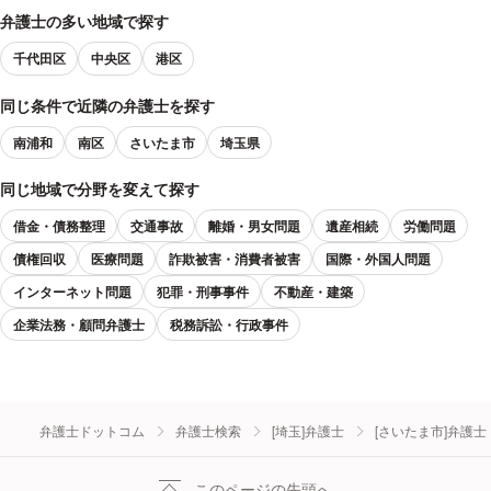
弁護士の多い地域で探す
千代田区
中央区
港区
同じ条件で近隣の弁護士を探す
南浦和
南区
さいたま市
埼玉県
同じ地域で分野を変えて探す
借金・債務整理
交通事故
離婚・男女問題
遺産相続
労働問題
債権回収
医療問題
詐欺被害・消費者被害
国際・外国人問題
インターネット問題
犯罪・刑事事件
不動産・建築
企業法務・顧問弁護士
税務訴訟・行政事件
弁護士ドットコム
弁護士検索
[埼玉]弁護士
[さいたま市]弁護士
このページの先頭へ