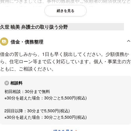
費用につきましては、事件の難易度やご依頼者の経済状況など
に応じて柔軟に対応しておりますので、お困りごとがございま
続きを見る
したら、お気軽にご相談ください。
久世 暁美 弁護士の取り扱う分野
【対応地域】
東京都、神奈川県、千葉県、埼玉県、茨城県
借金・債務整理
※事案によりその他の地域もご相談に応じます。
【特に力を入れている分野】
借金の苦しみから、1日も早く脱出してください。少額債務か
離婚・男女問題、借金・債務整理、遺産相続、交通事故、労働
ら、住宅ローン等まで広く対応しています。個人・事業主の方
問題など
ともに、ご相談ください。
【アクセス】
相談料
南浦和駅から徒歩６分
初回相談：30分まで無料
※30分を超えた場合：30分ごと5,500円(税込)
2回目以降：30分まで5,500円(税込)
※30分を超えた場合：30分ごと5,500円(税込)