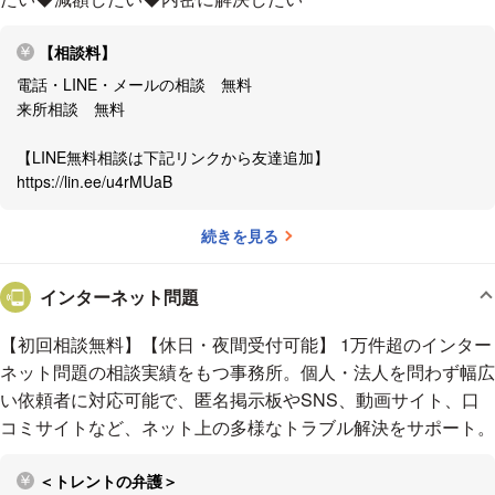
ご依頼から解決までのプロセスを大切にします。
【相談料】
法律問題に直面すると、今後どうなるのかと不安な日々が続き
電話・LINE・メールの相談 無料
ます。当事務所では、ご依頼から解決までの間、できる限りお
来所相談 無料
客様の不安が軽減されるよう、進捗報告や今後の見通しについ
【LINE無料相談は下記リンクから友達追加】
て、都度、丁寧にご説明するよう心掛けております。不安に
https://lin.ee/u4rMUaB
なったときは担当弁護士と少し話すだけでも気持ちが楽になる
ものです。いつでも担当弁護士の携帯電話やメールにご連絡く
続きを見る
ださい。
インターネット問題
弁護士費用のお支払方法についてもご相談ください。
【初回相談無料】【休日・夜間受付可能】 1万件超のインター
弁護士費用は、他のサービスと比較しても決して安くはありま
ネット問題の相談実績をもつ事務所。個人・法人を問わず幅広
せん。直ぐに依頼をしたいけれども今は手持ちに余裕がないと
い依頼者に対応可能で、匿名掲示板やSNS、動画サイト、口
いう場合には、お気軽に分割支払いについてご相談ください。
コミサイトなど、ネット上の多様なトラブル解決をサポート。
電話、LINE、メールのご相談は無料！まずはご相談く
＜トレントの弁護＞