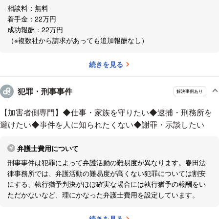
ださい！
相談料：無料
着手金：22万円
電話相談、メール相談はいずれも初回相談無料です。不安、悩
成功報酬：22万円
みを抱えている方は、できるだけ早く、春田法律事務所にご相
（※複数社から請求があっても追加報酬なし）
談ください。
続きを見る
【LINE無料相談は下記リンクから友達追加】
https://lin.ee/u4rMUaB
犯罪・刑事事件
解決事例あり
電話、LINE、メールによる無料相談
【加害者側専門】◆仕事・家族を守りたい◆逮捕・刑務所を
↓
避けたい◆事件を人に知られたくない◆謝罪・示談したい
来社又はテレビ電話などによるオンライン面談
↓
弁護士費用について
ご依頼
刑事事件は犯罪によって弁護活動の難易度が異なります。春田法
↓
律事務所では、弁護活動の難易度が高くない犯罪については割安
弁護活動開始
にする、執行猶予判決がほぼ確実な場合には執行猶予の報酬をい
ただかないなど、理にかなった弁護士費用を設定しています。
春田法律事務所 ホームページ：
https://haruta-lo.com/
お客様の声：
https://haruta-lo.com/lawyers/harada/#customer
続きを見る