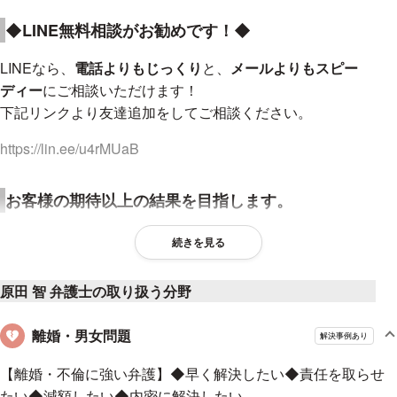
◆LINE無料相談がお勧めです！◆
LINEなら、
電話よりもじっくり
と、
メールよりもスピー
ディー
にご相談いただけます！
下記リンクより友達追加をしてご相談ください。
https://lin.ee/u4rMUaB
お客様の期待以上の結果を目指します。
何事も思っていた以上に良い結果を得られると嬉しいもので
続きを見る
す。当事務所では、お一人お一人のご依頼について、お客様の
期待していた以上の結果を出せるよう最善を尽くしておりま
原田 智 弁護士の取り扱う分野
す。そのために、担当弁護士の知識経験だけでなく、全国にあ
る他オフィスの弁護士の知識経験も共有し、いかなるご依頼に
離婚・男女問題
解決事例あり
ついても当事務所全体としてベストのサービスを提供いたしま
す。
【離婚・不倫に強い弁護】◆早く解決したい◆責任を取らせ
たい◆減額したい◆内密に解決したい