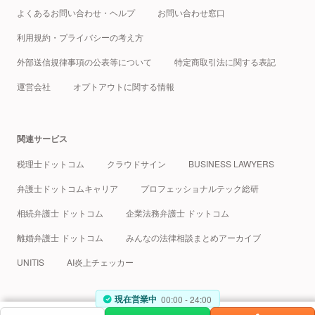
よくあるお問い合わせ・ヘルプ
お問い合わせ窓口
利用規約・プライバシーの考え方
外部送信規律事項の公表等について
特定商取引法に関する表記
運営会社
オプトアウトに関する情報
関連サービス
税理士ドットコム
クラウドサイン
BUSINESS LAWYERS
弁護士ドットコムキャリア
プロフェッショナルテック総研
相続弁護士 ドットコム
企業法務弁護士 ドットコム
離婚弁護士 ドットコム
みんなの法律相談まとめアーカイブ
UNITIS
AI炎上チェッカー
現在営業中
受付時間
00:00
24:00
© Bengo4.com, Inc. 2005 - 2026