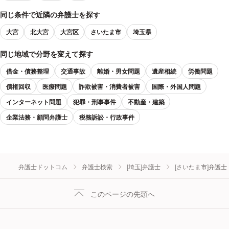
同じ条件で近隣の弁護士を探す
大宮
北大宮
大宮区
さいたま市
埼玉県
同じ地域で分野を変えて探す
借金・債務整理
交通事故
離婚・男女問題
遺産相続
労働問題
債権回収
医療問題
詐欺被害・消費者被害
国際・外国人問題
インターネット問題
犯罪・刑事事件
不動産・建築
企業法務・顧問弁護士
税務訴訟・行政事件
弁護士ドットコム
弁護士検索
[埼玉]弁護士
[さいたま市]弁護士
このページの先頭へ