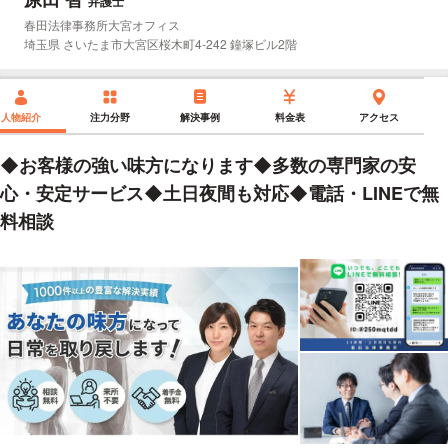
弁護士
所属事務所：
春田法律事務所大宮オフィス
所在地：
埼玉県 さいたま市大宮区桜木町4-242 鐘塚ビル2階
人物紹介
注力分野
解決事例
料金表
アクセス
◆お客様の強い味方になります◆多数の専門家の安
心・安定サービス◆土日夜間も対応◆電話・LINEで無
料相談