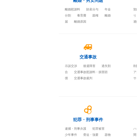
離婚・男女問題
離婚慰謝料
財産分与
年金
契
分割
養育費
親権
離婚
り
届
離婚原因
過
交通事故
示談交渉
後遺障害
過失割
削
合
交通事故慰謝料・損害賠
ア
償
交通事故裁判
サ
犯罪・刑事事件
逮捕・刑事弁護
犯罪被害
ハ
少年事件
脅迫・強要
器物
間