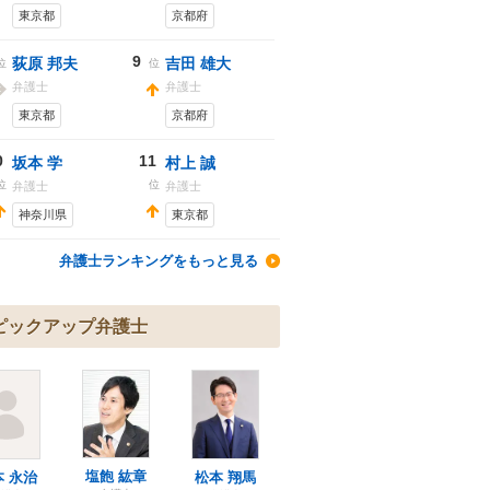
東京都
京都府
9
荻原 邦夫
吉田 雄大
位
位
弁護士
弁護士
東京都
京都府
0
11
坂本 学
村上 誠
位
位
弁護士
弁護士
神奈川県
東京都
弁護士ランキングをもっと見る
ピックアップ弁護士
塩飽 紘章
本 永治
松本 翔馬