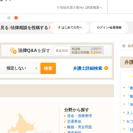
を見る
法律相談を投稿する
はじめての方へ
ログイン/会員登録
会
2,892
相談数
件
法律Q&A
を探す
直近30日
6,254
弁護士回答数
件
弁
指定しない
弁護士詳細検索
「離
「
「9
分野から探す
ス
借金・債務整理
セ
交通事故
離婚・男女問題
「
遺産相続