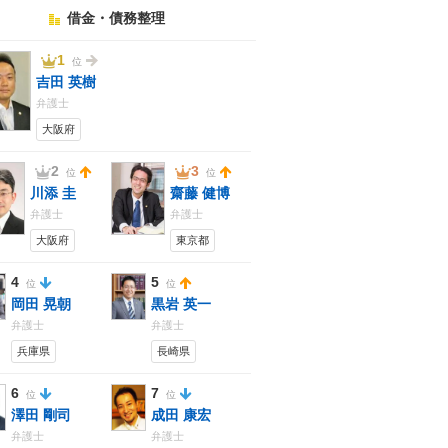
借金・債務整理
1
位
吉田 英樹
弁護士
大阪府
2
3
位
位
川添 圭
齋藤 健博
弁護士
弁護士
大阪府
東京都
4
5
位
位
岡田 晃朝
黒岩 英一
弁護士
弁護士
兵庫県
長崎県
6
7
位
位
澤田 剛司
成田 康宏
弁護士
弁護士