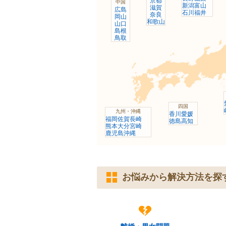
京都
中国
新潟
富山
滋賀
広島
石川
福井
奈良
岡山
和歌山
山口
島根
鳥取
四国
九州・沖縄
香川
愛媛
福岡
佐賀
長崎
徳島
高知
熊本
大分
宮崎
鹿児島
沖縄
お悩みから解決方法を探