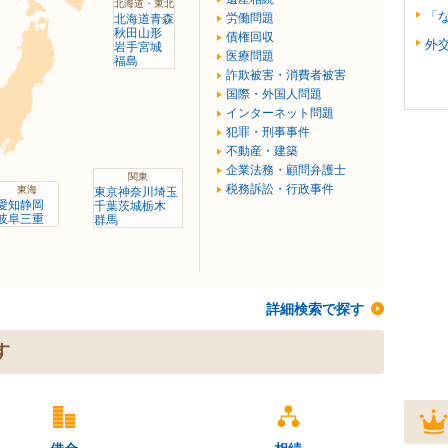
北海道・東北
「
労働問題
北海道
青森
秋田
山形
債権回収
外交
岩手
宮城
医療問題
福島
詐欺被害・消費者被害
国際・外国人問題
インターネット問題
犯罪・刑事事件
不動産・建築
企業法務・顧問弁護士
関東
税務訴訟・行政事件
東海
東京
神奈川
埼玉
愛知
静岡
千葉
茨城
栃木
岐阜
三重
群馬
詳細検索で探す
す