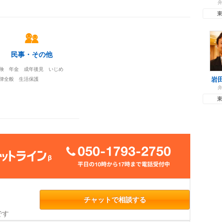
民事・その他
険 年金 成年後見 いじめ
岩
律全般 生活保護
チャットで相談する
です