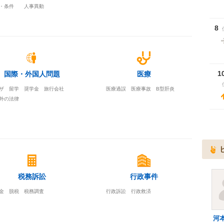
・条件
人事異動
8
1
国際・外国人問題
医療
ザ 留学 奨学金 旅行会社
医療過誤 医療事故 B型肝炎
外の法律
税務訴訟
行政事件
金 脱税 税務調査
行政訴訟 行政救済
河