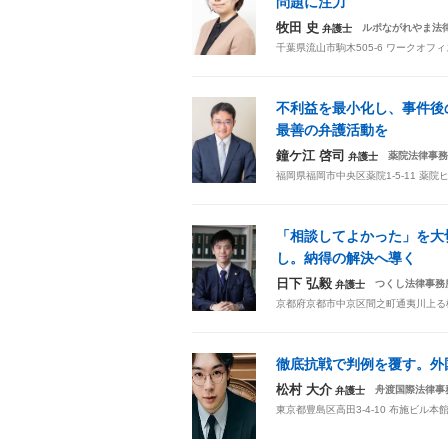
問題に注力
牧田 史
ルポながれやま法
弁護士
千葉県流山市駒木505-6 ワークオフ
不利益を最小化し、事件後
最善の弁護活動を
鐘ケ江 啓司
薬院法律事務
弁護士
福岡県福岡市中央区薬院1-5-11 薬院ヒ
「相談してよかった」を大
し。納得の解決へ導く
日下 弘毅
つくし法律事務
弁護士
京都府京都市中京区間之町通夷川上る楠町
徹底抗戦で判例を覆す。外
松村 大介
舟渡国際法律事
弁護士
東京都豊島区高田3-4-10 布施ビル本