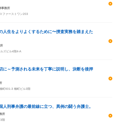
律事務所
ィスファーストワン203
の人生をよりよくするために〜捜査実務を踏まえた
所
ルズビル4階4-A
切に～予測される未来を丁寧に説明し、決断を後押
所
601-3 楠町ビル3階
国人刑事弁護の最前線に立つ、異例の闘う弁護士。
務所
館3階