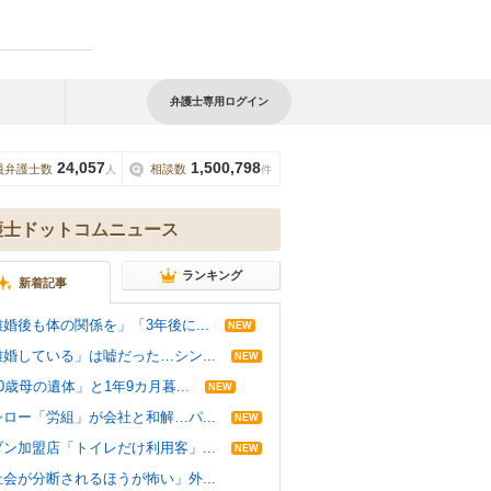
弁護士専用ログイン
24,057
1,500,798
員弁護士数
相談数
人
件
護士ドットコムニュース
ランキング
新着記事
婚後も体の関係を」「3年後に...
NEW
離婚している」は嘘だった…シン...
NEW
0歳母の遺体」と1年9カ月暮...
NEW
シロー「労組」が会社と和解…パ...
NEW
ブン加盟店「トイレだけ利用客」...
NEW
社会が分断されるほうが怖い」外...