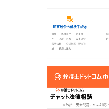
民事紛争の解決手続き
書面
民事事件
家事事
保
件
上訴・再審
民事保全・
法
民事執行
公証制度・即決和
解
費用の援助
※離婚・男女問題にのみ対応