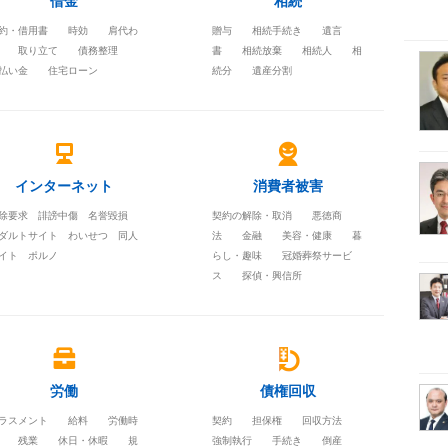
借金
相続
約・借用書
時効
肩代わ
贈与
相続手続き
遺言
取り立て
債務整理
書
相続放棄
相続人
相
払い金
住宅ローン
続分
遺産分割
インターネット
消費者被害
除要求 誹謗中傷 名誉毀損
契約の解除・取消
悪徳商
ダルトサイト わいせつ 同人
法
金融
美容・健康
暮
イト ポルノ
らし・趣味
冠婚葬祭サービ
ス
探偵・興信所
労働
債権回収
ラスメント
給料
労働時
契約
担保権
回収方法
残業
休日・休暇
規
強制執行
手続き
倒産