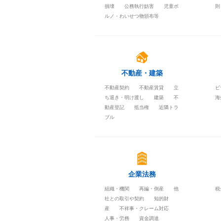
損壊
公務執行妨害
児童ポ
則
ルノ・わいせつ物頒布等
不動産・建築
不動産契約
不動産賃貸
立
ビ
ち退き・明け渡し
建築
不
海
動産登記
抵当権
近隣トラ
ブル
企業法務
組織・機関
再編・倒産
他
税
社との取引や契約
知的財
産
不祥事・クレーム対応
人事・労務
資金調達