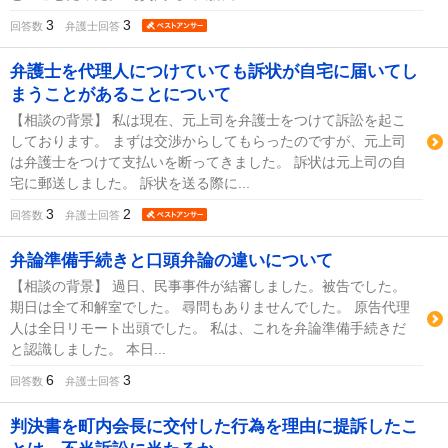
3
3
回答数
弁護士回答
弁護士を代理人につけていても訴状が自宅に届いてし
まうことがあることについて
【相談の背景】 私は現在、元上司を弁護士をつけて訴訟を起こ
しております。 まずは交渉からしてもらったのですが、元上司
は弁護士をつけて支払いを断ってきました。 訴状は元上司の自
宅に郵送しました。 訴状を送る際に...
3
2
回答数
弁護士回答
弁論準備手続きと口頭弁論の違いについて
【相談の背景】 過日、民事事件が結審しました。被告でした。
期日は全て和解室でした。 尋問もありませんでした。 原告代理
人は全日リモート出頭でした。 私は、これを弁論準備手続きだ
と認識しました。 本日...
6
3
回答数
弁護士回答
判決書を町内会長に交付した行為を理由に提訴したこ