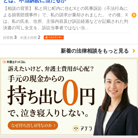
とは、不当訴訟に当たるか
【相談の背景】 私と同じ町内に住むXとの民事訴訟（不法行為に
よる損害賠償事件）で、私の請求が棄却されました。 その後、X
は、私の氏名、住所、主張内容及び訴訟経過などが記載された判
決書の写し全文を、訴訟当事者ではない当...
3
2
回答数
弁護士回答
新着の法律相談をもっと見る