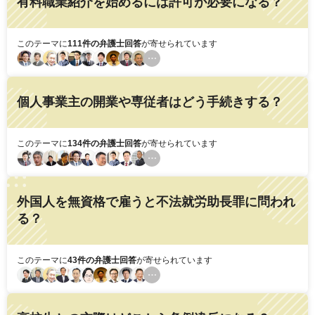
有料職業紹介を始めるには許可が必要になる？
このテーマに
111件の弁護士回答
が寄せられています
個人事業主の開業や専従者はどう手続きする？
このテーマに
134件の弁護士回答
が寄せられています
外国人を無資格で雇うと不法就労助長罪に問われ
る？
このテーマに
43件の弁護士回答
が寄せられています