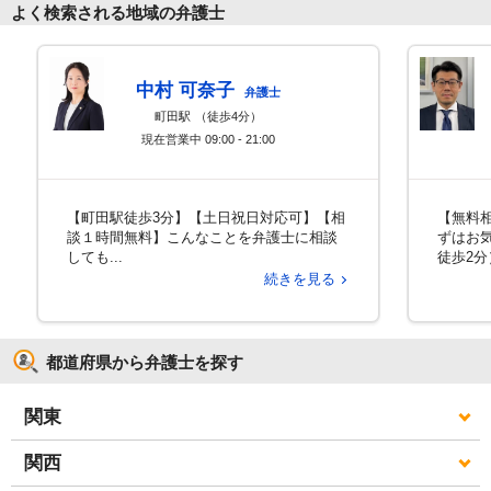
よく検索される地域の弁護士
中村 可奈子
弁護士
町田駅
（徒歩4分）
現在営業中
09:00 - 21:00
【町田駅徒歩3分】【土日祝日対応可】【相
【無料
談１時間無料】こんなことを弁護士に相談
ずはお
しても...
徒歩2分
続きを見る
都道府県から弁護士を探す
関東
関西