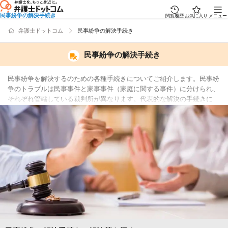
民事紛争の解決手続き
閲覧履歴
お気に入り
メニュー
弁護士ドットコム
民事紛争の解決手続き
民事紛争の解決手続き
民事紛争を解決するのための各種手続きについてご紹介します。民事紛
争のトラブルは民事事件と家事事件（家庭に関する事件）に分けられ、
それぞれ管轄している裁判所が異なります。代表的な解決の手続きに
は、裁判のほか調停など裁判外で行う手続き（ADR）があります。ま
た、トラブルの解決においては書面の作成がつきものですので、各種書
面の効力や書き方についても押さえておきましょう。そのほか、民事保
全や民事執行、公正証書を含む公証制度やトラブル解決にかかる費用の
援助制度についてもご紹介します。