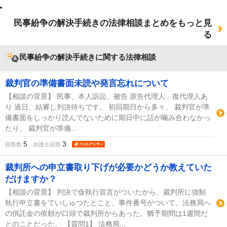
民事紛争の解決手続きの法律相談まとめをもっと見
る
民事紛争の解決手続きに関する法律相談
裁判官の準備書面未読や発言忘れについて
【相談の背景】 民事、本人訴訟、被告 原告代理人、復代理人あ
り 過日、結審し判決待ちです。 初回期日から多々、 裁判官が準
備書面をしっかり読んでないために期日中に話が噛み合わなかっ
たり、 裁判官が準備...
5
3
回答数
弁護士回答
裁判所への申立書取り下げが必要かどうか教えていた
だけますか？
【相談の背景】 判決で仮執行宣言がついたから、裁判所に強制
執行申立書をていしゅつたとこと、事件番号がついて、法務局へ
の供託金の依頼が口頭で裁判所からあった。猶予期間は1週間だ
とのことだった。 【質問1】 法務局...