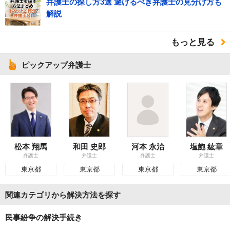
弁護士の探し方3選 避けるべき弁護士の見分け方も
解説
もっと見る
ピックアップ弁護士
松本 翔馬
和田 史郎
河本 永治
塩飽 紘章
弁護士
弁護士
弁護士
弁護士
東京都
東京都
東京都
東京都
関連カテゴリから解決方法を探す
民事紛争の解決手続き