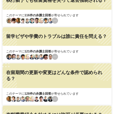
執行猶予でも在留資格を失って退去強制される？
このテーマに
116件の弁護士回答
が寄せられています
留学ビザや学費のトラブルは誰に責任を問える？
このテーマに
121件の弁護士回答
が寄せられています
在留期間の更新や変更はどんな条件で認められ
る？
このテーマに
128件の弁護士回答
が寄せられています