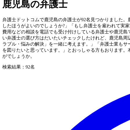
鹿児島の弁護士
詐欺被害・消費者被害
税務訴訟・行政事件
国際・外国人問題
弁護士ドットコムで鹿児島の弁護士が92名見つかりました。
したほうがよいのでしょうか?」「もし弁護士を雇われて実
費用などの相談を電話でも受け付けしている弁護士や鹿児島
い弁護士の選び方はだいたいチェックしたけれど、鹿児島周
ラブル・悩みの解決」を一緒に考えます。」「弁護士業もサ
を図りたいと思っています。」とおっしゃる方もおります。
がでしょうか。
検索結果：
92
名