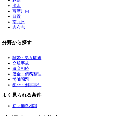
霧島
出水
薩摩川内
日置
南九州
志布志
分野から探す
離婚・男女問題
交通事故
遺産相続
借金・債務整理
労働問題
犯罪・刑事事件
不動産・建築
よく見られる条件
インターネット問題
企業法務・顧問弁護士
初回無料相談
債権回収
医療問題