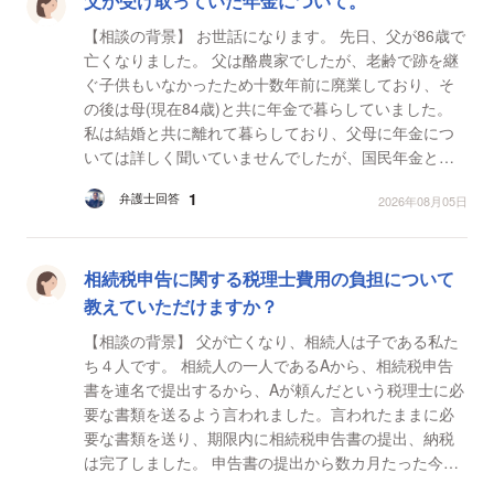
父が受け取っていた年金について。
【相談の背景】 お世話になります。 先日、父が86歳で
亡くなりました。 父は酪農家でしたが、老齢で跡を継
ぐ子供もいなかったため十数年前に廃業しており、そ
の後は母(現在84歳)と共に年金で暮らしていました。
私は結婚と共に離れて暮らしており、父母に年金につ
いては詳しく聞いていませんでしたが、国民年金と農
業者年金を受け取っていたのではないかと思います...
1
弁護士回答
2026年08月05日
相続税申告に関する税理士費用の負担について
教えていただけますか？
【相談の背景】 父が亡くなり、相続人は子である私た
ち４人です。 相続人の一人であるAから、相続税申告
書を連名で提出するから、Aが頼んだという税理士に必
要な書類を送るよう言われました。言われたままに必
要な書類を送り、期限内に相続税申告書の提出、納税
は完了しました。 申告書の提出から数カ月たった今、
Aが相続税申告書の税理士費用を一部支払えと言い出し