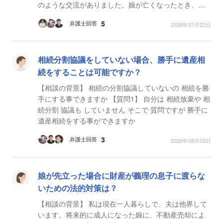
のような交流がありました。娘が亡くなったとき、認
知症がひどくなり、施設にはいり、そのとき、夫側の
5
弁護士回答
2026年07月22日
親...
相続分割協議をしていない場合、勝手に遺産相
続をすることは可能ですか？
【相談の背景】 相続の分割協議していないの 相続を勝
手にする事できますか 【質問1】 自分は 相続放棄や 相
続分割 協議も していません そこで 質問ですが 勝手に
遺産相続をする事ができますか
3
弁護士回答
2026年08月03日
娘が先立った場合に財産が義理の息子に渡らな
いための法的対策は？
【相談の背景】 私は現在一人暮らしで、夫は他界して
います。将来的に成人になった娘に、不動産売却によ