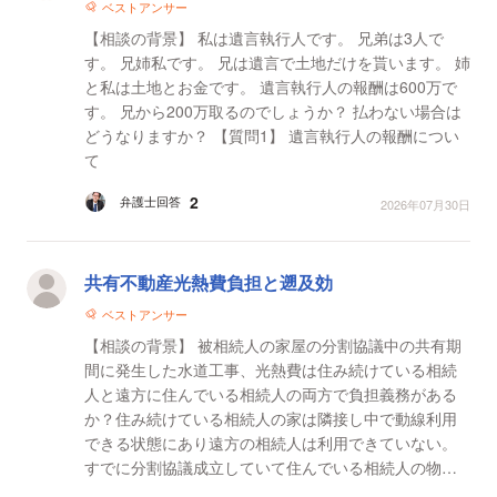
ベストアンサー
【相談の背景】 私は遺言執行人です。 兄弟は3人で
す。 兄姉私です。 兄は遺言で土地だけを貰います。 姉
と私は土地とお金です。 遺言執行人の報酬は600万で
す。 兄から200万取るのでしょうか？ 払わない場合は
どうなりますか？ 【質問1】 遺言執行人の報酬につい
て
2
弁護士回答
2026年07月30日
共有不動産光熱費負担と遡及効
ベストアンサー
【相談の背景】 被相続人の家屋の分割協議中の共有期
間に発生した水道工事、光熱費は住み続けている相続
人と遠方に住んでいる相続人の両方で負担義務がある
か？住み続けている相続人の家は隣接し中で動線利用
できる状態にあり遠方の相続人は利用できていない。
すでに分割協議成立していて住んでいる相続人の物と
なったので遡及効で水道工事も使い続けていた相続人