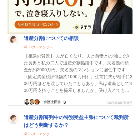
遺産分割についての相談
ベストアンサー
【相談の背景】 夫が亡くなり、夫と前妻との間にでき
た長男と私の二人で遺産分割協議中です。夫名義の預
金が約2000万円、夫名義のマンションに居住中です
（固定資産税評価額約1000万円）。生前に夫が相手に3
00万円ほどを渡していたこともあり、私は遺産として3
00万円支払うことを提示しましたが、受け入れてもら
えず法定相続分の二分の一を分割してほしいと連絡が
3
弁護士回答
2026年08月05日
ありまし...
遺産分割審判中の特別受益主張について裁判所
はどう判断するか？
ベストアンサー