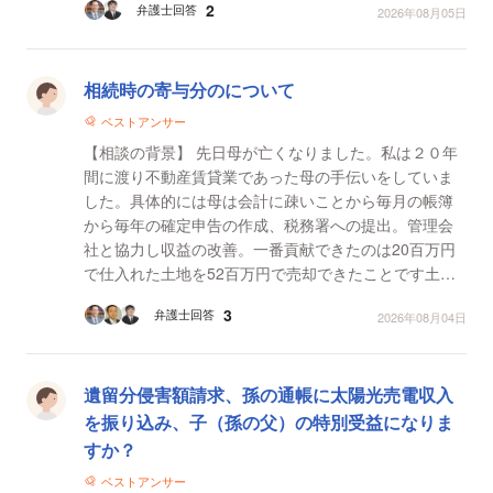
2
弁護士回答
2026年08月05日
ま...
相続時の寄与分のについて
ベストアンサー
【相談の背景】 先日母が亡くなりました。私は２０年
間に渡り不動産賃貸業であった母の手伝いをしていま
した。具体的には母は会計に疎いことから毎月の帳簿
から毎年の確定申告の作成、税務署への提出。管理会
社と協力し収益の改善。一番貢献できたのは20百万円
で仕入れた土地を52百万円で売却できたことです土地
の仕入れから売却まで私が不動産会社を見つけてきて
3
弁護士回答
2026年08月04日
取引しま...
遺留分侵害額請求、孫の通帳に太陽光売電収入
を振り込み、子（孫の父）の特別受益になりま
すか？
ベストアンサー