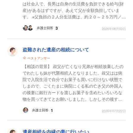
は社会人で、長男は自身の生活費を負担できる給与(財
産)があるはずですが、あえて父が全額負担していま
す。 ※父負担の２人分生活費は、約２０～２５万円／月
（２人分としては世間並） ※長男の娯楽費は、長男...
3
弁護士回答
2026年08月03日
盗難された遺産の相続について
ベストアンサー
【相談の背景】 叔父が亡くなり兄弟が相続放棄したの
でわたしも妹が代襲相続人となりました。叔父はは病
院で入院生活で自分でお菓子も買いに行けない状態で
しまので、ごくたまに病院にくる私の亡き父の外国人
の後妻に銀行カードを渡しお菓子を含めたいろいろな
物を買ってきてとお願いしました。しかしその後すぐ
に叔父は病気で亡くなりましました。そして銀行の残
1
弁護士回答
2026年07月22日
高を見た...
遺産相続を内縁の妻に行いたい