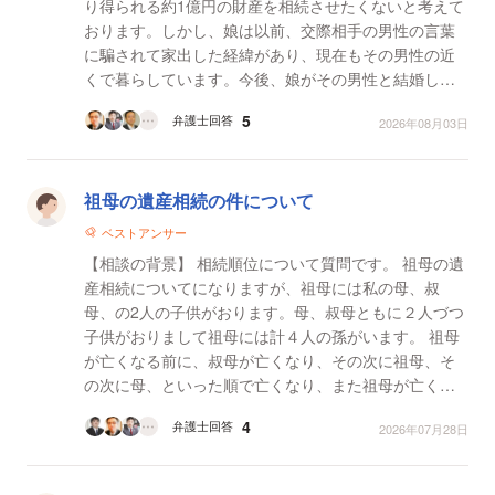
り得られる約1億円の財産を相続させたくないと考えて
おります。しかし、娘は以前、交際相手の男性の言葉
に騙されて家出した経緯があり、現在もその男性の近
くで暮らしています。今後、娘がその男性と結婚し、
万が一私より先に娘が亡くなってしまった場合、ある
5
弁護士回答
2026年08月03日
いは相続...
祖母の遺産相続の件について
ベストアンサー
【相談の背景】 相続順位について質問です。 祖母の遺
産相続についてになりますが、祖母には私の母、叔
母、の2人の子供がおります。母、叔母ともに２人づつ
子供がおりまして祖母には計４人の孫がいます。 祖母
が亡くなる前に、叔母が亡くなり、その次に祖母、そ
の次に母、といった順で亡くなり、また祖母が亡くな
ってすぐに母も亡くなり祖母の遺産相続を母は済ませ
4
弁護士回答
2026年07月28日
ていま...