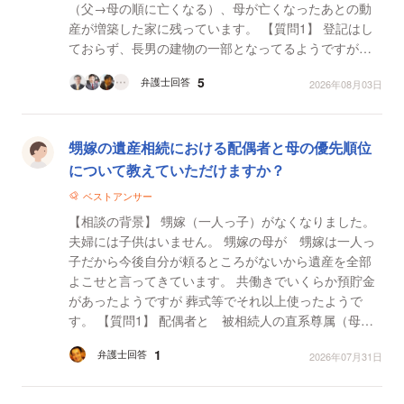
（父→母の順に亡くなる）、母が亡くなったあとの動
産が増築した家に残っています。 【質問1】 登記はし
ておらず、長男の建物の一部となってるようですが、
この増築部分は遺産分割の対象になりますか？ （父の
5
弁護士回答
2026年08月03日
財...
甥嫁の遺産相続における配偶者と母の優先順位
について教えていただけますか？
ベストアンサー
【相談の背景】 甥嫁（一人っ子）がなくなりました。
夫婦には子供はいません。 甥嫁の母が 甥嫁は一人っ
子だから今後自分が頼るところがないから遺産を全部
よこせと言ってきています。 共働きでいくらか預貯金
があったようですが 葬式等でそれ以上使ったようで
す。 【質問1】 配偶者と 被相続人の直系尊属（母）
どちらに遺産相続の優先がありますか？ 分割しなけ...
1
弁護士回答
2026年07月31日