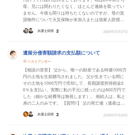
母、兄には関わりたくなく、ほとんど連絡を取ってい
ません。今後も関りは持ちたくないのですが、母の賃
貸物件について火災保険が未加入または借家人賠償保
険がついていない可能性が発覚しました。万一、失火
2
弁護士回答
2026年07月27日
し死去した...
遺留分侵害額請求の支払額について
ベストアンサー
【相談の背景】 父から、唯一の財産である時価1000万
円の土地を生前贈与されました。父が生きている間に
その土地を1000万円で売却して、長期譲渡所得税金2
0％を支払い、実際に私の手元に残ったのは800万円で
した（細かな経費等は無視します）。 相続人は、私と
弟の二人のみです。 【質問1】 父の死亡後（遺産は０
円）、弟から遺留分侵害額請求を受けた場合、私が弟
2
弁護士回答
2026年07月24日
に...