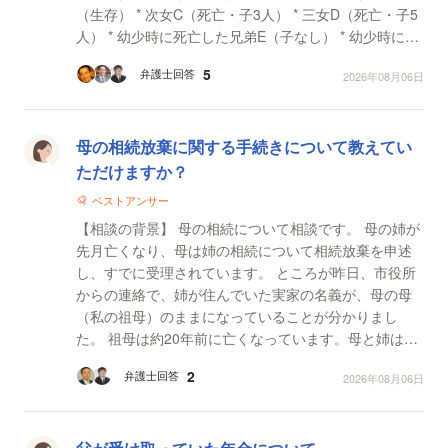
（生存） * 次女C（死亡・子3人） * 三女D（死亡・子5
人） * 幼少時に死亡した兄弟E（子なし） * 幼少時に死
亡した兄弟F（子なし） 遺言者は公正...
5
弁護士回答
2026年08月06日
母の相続放棄に関する手続きについて教えてい
ただけますか？
ベストアンサー
【相談の背景】 母の相続について相談です。 母の姉が
先月亡くなり、母は姉の相続について相続放棄を申述
し、すでに受理されています。 ところが昨日、市役所
からの連絡で、姉が住んでいた実家の名義が、母の母
（私の祖母）のままになっていることが分かりまし
た。 祖母は約20年前に亡くなっています。母と姉は長
年ほぼ絶縁状態で、祖母の死亡後は姉が一人で実家...
2
弁護士回答
2026年08月06日