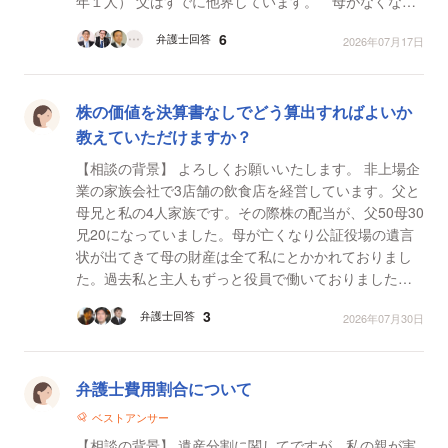
年１人） 父はすでに他界しています。 母がなくなっ
た
6
弁護士回答
2026年07月17日
株の価値を決算書なしでどう算出すればよいか
教えていただけますか？
【相談の背景】 よろしくお願いいたします。 非上場企
業の家族会社で3店舗の飲食店を経営しています。父と
母兄と私の4人家族です。その際株の配当が、父50母30
兄20になっていました。母が亡くなり公証役場の遺言
状が出てきて母の財産は全て私にとかかれておりまし
た。過去私と主人もずっと役員で働いておりました
が、兄の息子が入った際に突然2人とも役員を下ろされ
3
弁護士回答
2026年07月30日
やめさ...
弁護士費用割合について
ベストアンサー
【相談の背景】 遺産分割に関してですが、私の親が実