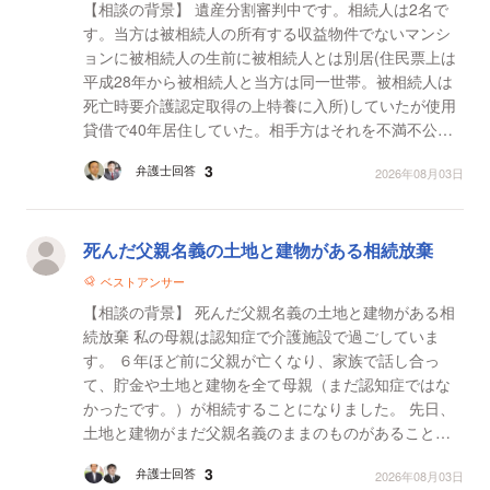
【相談の背景】 遺産分割審判中です。相続人は2名で
す。当方は被相続人の所有する収益物件でないマンシ
ョンに被相続人の生前に被相続人とは別居(住民票上は
平成28年から被相続人と当方は同一世帯。被相続人は
死亡時要介護認定取得の上特養に入所)していたが使用
貸借で40年居住していた。相手方はそれを不満不公平
と感じマンションの共用部分の管理費及び被相続人が
3
弁護士回答
2026年08月03日
法的に支...
死んだ父親名義の土地と建物がある相続放棄
ベストアンサー
【相談の背景】 死んだ父親名義の土地と建物がある相
続放棄 私の母親は認知症で介護施設で過ごしていま
す。 ６年ほど前に父親が亡くなり、家族で話し合っ
て、貯金や土地と建物を全て母親（まだ認知症ではな
かったです。）が相続することになりました。 先日、
土地と建物がまだ父親名義のままのものがあることが
分かりました。 調べると、その時の遺産分割協議書？
3
弁護士回答
2026年08月03日
が必...