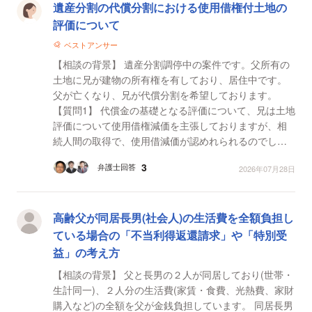
遺産分割の代償分割における使用借権付土地の
評価について
ベストアンサー
【相談の背景】 遺産分割調停中の案件です。父所有の
土地に兄が建物の所有権を有しており、居住中です。
父が亡くなり、兄が代償分割を希望しております。
【質問1】 代償金の基礎となる評価について、兄は土地
評価について使用借権減価を主張しておりますが、相
続人間の取得で、使用借減価が認めれられるのでしょ
うか。
3
弁護士回答
2026年07月28日
高齢父が同居長男(社会人)の生活費を全額負担し
ている場合の「不当利得返還請求」や「特別受
益」の考え方
【相談の背景】 父と長男の２人が同居しており(世帯・
生計同一)、２人分の生活費(家賃・食費、光熱費、家財
購入など)の全額を父が金銭負担しています。 同居長男