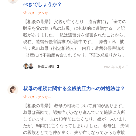
べきでしょうか？
ベストアンサー
【相談の背景】 父親が亡くなり、遺言書には「全ての
財産を父の妹（私の叔母）に包括的に遺贈する」と記
載がありました。 私は遺留分を侵害されたことから、
現在、遺留分侵害請求の訴訟中です。 原告：私 被
告：私の叔母（指定相続人） 内容：遺留分侵害請求
財産には不動産も含まれており、下記の3通りからど
の金額を遺産の評価額とするかで協議しています。...
3
弁護士回答
2026年07月28日
叔母の相続に関する金銭的圧力への対処法は？
ベストアンサー
【相談の背景】 叔母の相続について質問があります。
叔母は高齢で、認知症がかなり進んでいて施設に入所
しています。 夫は10年前に亡くなり、娘が一人いまし
たが、5年前に亡くなってしまいました。 叔母は、夫側
の親族ととても仲が良く、夫が亡くなってからも家族