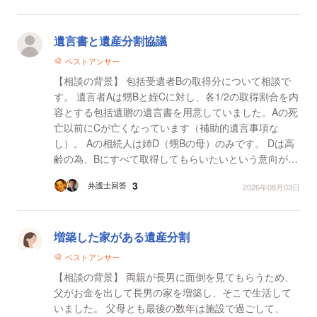
遺言書と遺産分割協議
ベストアンサー
【相談の背景】 包括受遺者Bの取得分について相談で
す。 遺言者Aは甥Bと姪Cに対し、各1/2の取得割合を内
容とする包括遺贈の遺言書を用意していました。Aの死
亡以前にCが亡くなっています（補助的遺言事項な
し）。 Aの相続人は姉D（甥Bの母）のみです。 Dは高
齢の為、Bにすべて取得してもらいたいという意向があ
ります。 ただし、Dが相続放棄すると、甥であるBには
3
弁護士回答
2026年08月03日
代...
増築した家がある遺産分割
ベストアンサー
【相談の背景】 両親が長男に面倒を見てもらうため、
父がお金を出して長男の家を増築し、そこで生活して
いました。 父母とも最後の数年は施設で過ごして、