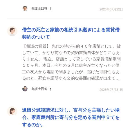
の年金を受け取る意思はありません。失踪宣告、年金
1
弁護士回答
2026年07月22日
の停...
借主の死亡と家族の相続引き継ぎによる賃貸借
契約のついて
【相談の背景】 先代の時から約４０年店舗として、貸
していて、かなり前なので契約書類自体がどこにもあ
りません。 現在、店舗として貸している家賃滞納期間
１０ヶ月。本日、今年の５月に借主が亡くなったと借
主の友人から電話で聞きましたが、逃げた可能性もあ
るのと、死亡を証明する公的な書面の確認が出来てい
ないので、確認ができるまでは、まだ賃貸借契約を一
1
弁護士回答
2026年07月31日
方的に...
遺留分減殺請求に対し、寄与分を主張したい場
合、家庭裁判所に寄与分を定める審判申立てを
するのか。