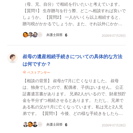
（母、兄、自分）で相続を行いたいと考えています。
【質問1】 生存贈与を行う際、どこへ相談すれば良いで
しょうか。 【質問2】 一人がいくら以上相続すると、
贈与税がかかるでしょうか。また、それ以外にかかる
お金はあるでしょうか。 【質問3】 また、父...
6
弁護士回答
2026年07月29日
叔母の遺産相続手続きについての具体的な方法
は何ですか？
ベストアンサー
【相談の背景】 叔母が7月に亡くなりました。 叔母
は、独身でしたので、配偶者、子供はいません。 公正
証書遺言書があります。 兄弟2人がいるので、財産預貯
金を半分ずつ相続させるとあります。 ただし、兄弟で
ある私の父が1月に亡くなっています。私は兄と2人兄
弟です。 【質問1】 今後、どの様な手続きをしたらい
いのがご教示お願い致します。
6
弁護士回答
2026年07月28日