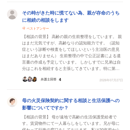
その時がきた時に慌てない為、親が存命のうち
に相続の相談をします
ベストアンサー
【相談の背景】 高齢の親の生前整理をしています。 親
はまだ元気ですが、高齢なりの認知能力です。（認知
症という診断や検査をしてほしいという主治医の意見
はまだありません） 生前整理の中で公正証書による遺
言書の作成も予定しています。 しかしすでに兄弟は自
分はこれを相続すると主張してきています。特に第二
子の現配偶者の圧がひどいです。 遺言書は親の意思...
4
弁護士回答
2026年07月27日
母の火災保険契約に関する相談と生活保護への
影響についてですか？
【相談の背景】 母が遠地で高齢の生活保護受給者で
す。賃貸物件にて一人暮らしをしています。兄が母に
代わって行政の窓口をしております。私は20年前から