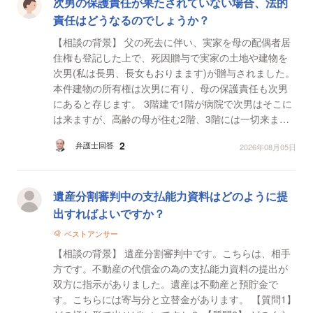
次男の保護責任が果たされていない場合、法的
責任はどうなるのでしょうか？
【相談の背景】 父の死去に伴い、実家を母の配偶者居
住権も登記した上で、死因贈与で実家の土地や建物を
次男(私は長男、長女もおりまます)が贈与されました。
本件建物の所有権は次男に有り、母の保護責任も次男
にあると存じます。 3階建で1階が病院で次男はそこに
は来ますが、高齢の母が住む2階、3階には一切来ませ
ん。先日も母の電話が止まりました。 一昨日、母が
2
弁護士回答
2026年08月05日
熱...
遺産分割審判中の支払能力資料はどのように提
出すればよいですか？
ベストアンサー
【相談の背景】 遺産分割審判中です。こちらは、相手
方です。不動産の代償金の為の支払能力資料の提出が
双方に指示がありました。遺産は不動産と預貯金で
す。こちらには寄与分と立替金があります。 【質問1】