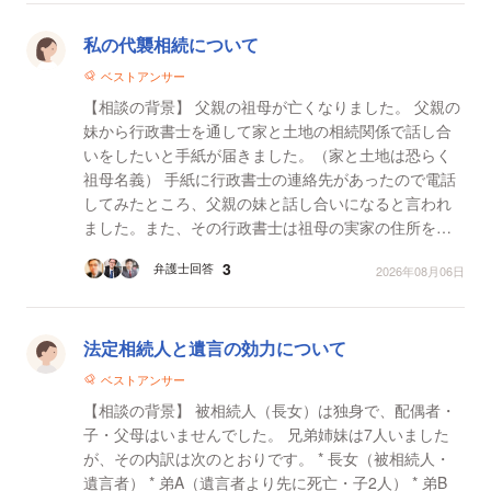
私の代襲相続について
ベストアンサー
【相談の背景】 父親の祖母が亡くなりました。 父親の
妹から行政書士を通して家と土地の相続関係で話し合
いをしたいと手紙が届きました。（家と土地は恐らく
祖母名義） 手紙に行政書士の連絡先があったので電話
してみたところ、父親の妹と話し合いになると言われ
ました。また、その行政書士は祖母の実家の住所を知
らないと言われました。 そして、印鑑証明と実印を用
3
弁護士回答
2026年08月06日
意...
法定相続人と遺言の効力について
ベストアンサー
【相談の背景】 被相続人（長女）は独身で、配偶者・
子・父母はいませんでした。 兄弟姉妹は7人いました
が、その内訳は次のとおりです。 * 長女（被相続人・
遺言者） * 弟A（遺言者より先に死亡・子2人） * 弟B