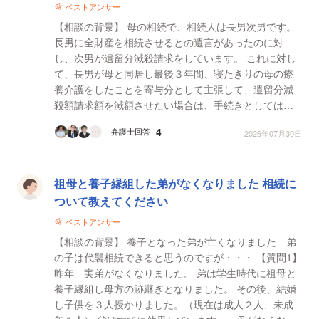
ベストアンサー
【相談の背景】 母の相続で、相続人は長男次男です。
長男に全財産を相続させるとの遺言があったのに対
し、次男が遺留分減殺請求をしています。 これに対し
て、長男が母と同居し最後３年間、寝たきりの母の療
養介護をしたことを寄与分として主張して、遺留分減
殺額請求額を減額させたい場合は、手続きとしては、
長男が家庭裁判所に寄与分を定める審判を申立るとい
4
弁護士回答
2026年07月30日
うこと...
祖母と養子縁組した弟がなくなりました 相続に
ついて教えてください
ベストアンサー
【相談の背景】 養子となった弟が亡くなりました 弟
の子は代襲相続できると思うのですが・・・ 【質問1】
昨年 実弟がなくなりました。 弟は学生時代に祖母と
養子縁組し母方の跡継ぎとなりました。 その後、結婚
し子供を３人授かりました。（現在は成人２人、未成