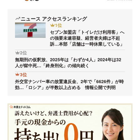
ニュース アクセスランキング
1位
セブン加盟店「トイレだけ利用客」へ
の強要未遂容疑、経営者夫婦は不起
訴…本部「店舗は一時休業している」
2位
無期刑の仮釈放、2025年は「わずか4人」2024年は32
人が獄中死…「終身刑化」の傾向続く
3位
外交官ナンバー車の放置違反金、2年で「6626件」が時
効…「ロシア」が半数以上占める 情報公開で判明