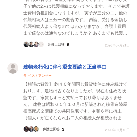
子で他の2人は代襲相続になっております。 そこで弁護
士費用負担割合になりますが、 実子が三分のニ、他の
代襲相続人は三分一の割合です。 勿論、受ける金額も
代襲相続人より倍なのではわかりますが、弁護士費用
まで倍なのは通常なのでしょうか？ あくまでも代襲相
続人とは円満であり、3等分する約束で話を進めてお...
5
弁護士回答
2026年07月21日
建物老朽化に伴う退去要請と正当事由
ベストアンサー
【相談の背景】 約４０年間同じ賃貸物件に住み続けて
おります。建物は古くなりましたが、現在も住める状
態です。家賃もずっと支払っており滞りはありませ
ん。 建物は昭和６１年１０月に新築された鉄骨造陸屋
根高床式２階建ての共同住宅です。令和６年に持主
（個人）が亡くなられお二人の相続人が相続されまし
たが、昨年不動産屋さんに売却された様です。 先月
3
弁護士回答
2026年07月16日
（令和8年...