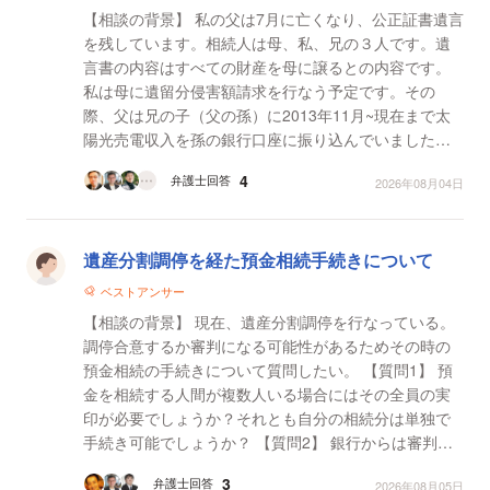
【相談の背景】 私の父は7月に亡くなり、公正証書遺言
を残しています。相続人は母、私、兄の３人です。遺
言書の内容はすべての財産を母に譲るとの内容です。
私は母に遺留分侵害額請求を行なう予定です。その
際、父は兄の子（父の孫）に2013年11月~現在まで太
陽光売電収入を孫の銀行口座に振り込んでいました。 2
013年11月時に孫は11歳（小学校5年生）で通帳の管理
4
弁護士回答
2026年08月04日
は兄が...
遺産分割調停を経た預金相続手続きについて
ベストアンサー
【相談の背景】 現在、遺産分割調停を行なっている。
調停合意するか審判になる可能性があるためその時の
預金相続の手続きについて質問したい。 【質問1】 預
金を相続する人間が複数人いる場合にはその全員の実
印が必要でしょうか？それとも自分の相続分は単独で
手続き可能でしょうか？ 【質問2】 銀行からは審判に
なっても預金を相続する人間が複数いる場合、全員...
3
弁護士回答
2026年08月05日