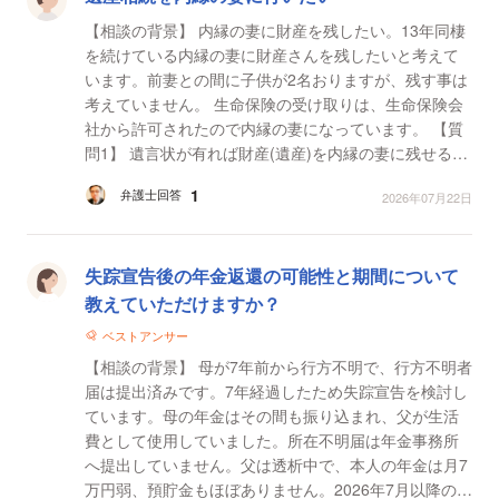
【相談の背景】 内縁の妻に財産を残したい。13年同棲
を続けている内縁の妻に財産さんを残したいと考えて
います。前妻との間に子供が2名おりますが、残す事は
考えていません。 生命保険の受け取りは、生命保険会
社から許可されたので内縁の妻になっています。 【質
問1】 遺言状が有れば財産(遺産)を内縁の妻に残せるの
か 【質問2】 相続人にはどうやっても遺産が分...
1
弁護士回答
2026年07月22日
失踪宣告後の年金返還の可能性と期間について
教えていただけますか？
ベストアンサー
【相談の背景】 母が7年前から行方不明で、行方不明者
届は提出済みです。7年経過したため失踪宣告を検討し
ています。母の年金はその間も振り込まれ、父が生活
費として使用していました。所在不明届は年金事務所
へ提出していません。父は透析中で、本人の年金は月7
万円弱、預貯金もほぼありません。2026年7月以降の母