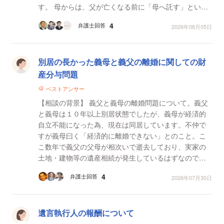
す。 母からは、父が亡くなる前に「母へ託す」という
趣旨の内容を書いたメモがあったという説明を受けて...
4
弁護士回答
2026年08月05日
別居の長かった義母と義父の離婚に関しての財
産分与問題
ベストアンサー
【相談の背景】 義父と義母の離婚問題について。義父
と義母は１０年以上別居状態でしたが、義母が経済的
自立不能になった為、現在は同居しています。不仲で
すが義母曰く「経済的に離婚できない」とのこと。こ
こ数年で義父の父母が相次いで逝去しており、実家の
土地・建物等の遺産相続が発生しているはずなのです
が、（義父は弟との二人兄弟で、義父は義母と実家住
4
弁護士回答
2026年07月30日
まい、弟...
遺言執行人の報酬について