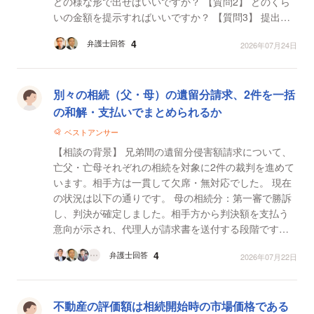
どの様な形で出せばいいですか？ 【質問2】 どのくら
いの金額を提示すればいいですか？ 【質問3】 提出は
必須ですか？出さない場合はどうなりますか？
4
弁護士回答
2026年07月24日
別々の相続（父・母）の遺留分請求、2件を一括
の和解・支払いでまとめられるか
ベストアンサー
【相談の背景】 兄弟間の遺留分侵害額請求について、
亡父・亡母それぞれの相続を対象に2件の裁判を進めて
います。相手方は一貫して欠席・無対応でした。 現在
の状況は以下の通りです。 母の相続分：第一審で勝訴
し、判決が確定しました。相手方から判決額を支払う
意向が示され、代理人が請求書を送付する段階です。
父の相続分：第一審で勝訴後、相手方が控訴し、現...
4
弁護士回答
2026年07月22日
不動産の評価額は相続開始時の市場価格である