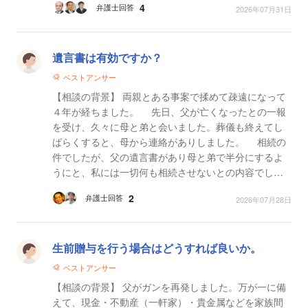
4
弁護士回答
2026年07月31日
に負担義...
遺言書は有効ですか？
ベストアンサー
【相談の背景】 両親とある事案で揉めて疎遠になって
４年が経ちました。 先日、父が亡くなったとの一報
を受け、久々に母と弟と会いました。葬儀も終えてし
ばらくすると、母から連絡がありしました。 相続の
件でしたが、父の遺言書があり母と弟で半分にするよ
うにと、私には一切何も相続させないとの内容でし
た。 【質問1】 法律上、私は四分の一、権利があると
2
弁護士回答
2026年07月28日
思...
生前贈与を行う場合はどうすれば良いか。
ベストアンサー
【相談の背景】 父がガンを再発しました。万が一に備
えて、現金・不動産（一軒家）・貴金属などを家族間