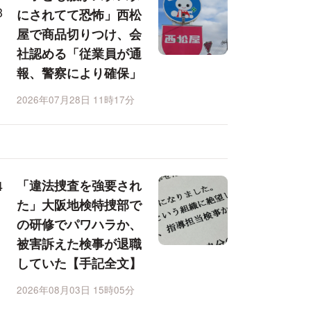
にされてて恐怖」西松
屋で商品切りつけ、会
社認める「従業員が通
報、警察により確保」
2026年07月28日 11時17分
「違法捜査を強要され
た」大阪地検特捜部で
の研修でパワハラか、
被害訴えた検事が退職
していた【手記全文】
2026年08月03日 15時05分