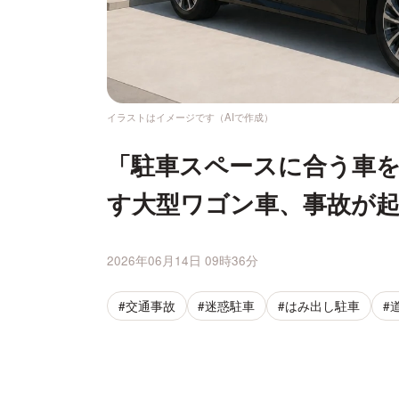
イラストはイメージです（AIで作成）
「駐車スペースに合う車
す大型ワゴン車、事故が
2026年06月14日 09時36分
#交通事故
#迷惑駐車
#はみ出し駐車
#