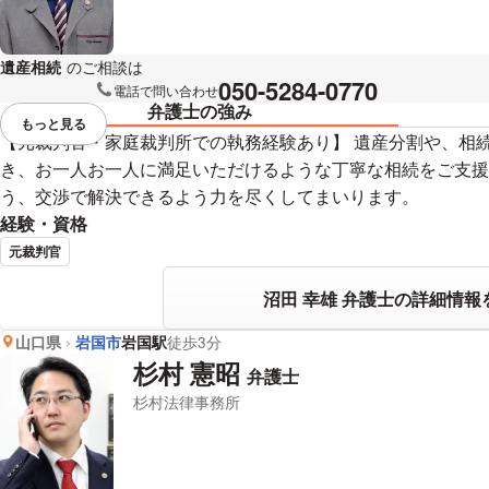
遺産相続
のご相談は
下記のリンクからお問い合わせください。
050-5284-0770
電話で問い合わせ
弁護士の強み
もっと見る
視覚的に省略されている要素を
【元裁判官・家庭裁判所での執務経験あり】 遺産分割や、相
き、お一人お一人に満足いただけるような丁寧な相続をご支援
う、交渉で解決できるよう力を尽くしてまいります。
経験・資格
元裁判官
沼田 幸雄 弁護士の詳細情報
山口県
岩国市
岩国駅
徒歩3分
杉村 憲昭
弁護士
杉村法律事務所