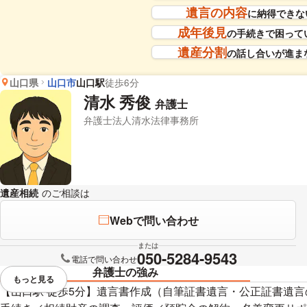
遺言の内容
に納得できな
成年後見
の手続きで困って
遺産分割
の話し合いが進ま
山口県
山口市
山口駅
徒歩6分
清水 秀俊
弁護士
弁護士法人清水法律事務所
遺産相続
のご相談は
下記のリンクからお問い合わせください。
Webで問い合わせ
または
050-5284-9543
電話で問い合わせ
弁護士の強み
もっと見る
視覚的に省略されている要素を
【山口駅 徒歩5分】遺言書作成（自筆証書遺言・公正証書遺