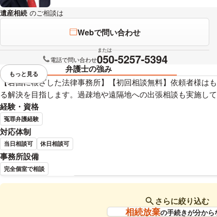
遺産相続
のご相談は
下記のリンクからお問い合わせください。
Webで問い合わせ
または
050-5257-5394
電話で問い合わせ
弁護士の強み
もっと見る
視覚的に省略されている要素を
【岩国に根ざした法律事務所】【初回相談無料】依頼者様はも
る解決を目指します。過疎地や遠隔地への出張相談も実施して
経験・資格
冤罪弁護経験
対応体制
当日相談可
休日相談可
事務所設備
完全個室で相談
杉村 憲昭 弁護士の詳細情報
さらに絞り込む
相続放棄
の手続きが分から