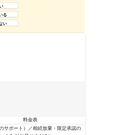
い
いる
ない
料金表
言のサポート）／相続放棄・限定承認の