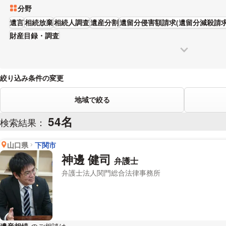
分野
遺言
相続放棄
相続人調査
遺産分割
遺留分侵害額請求(遺留分減殺請求
財産目録・調査
絞り込み条件の変更
地域で絞る
54名
検索結果：
山口県
下関市
神邊 健司
弁護士
弁護士法人関門総合法律事務所
遺産相続
のご相談は
下記のリンクからお問い合わせください。