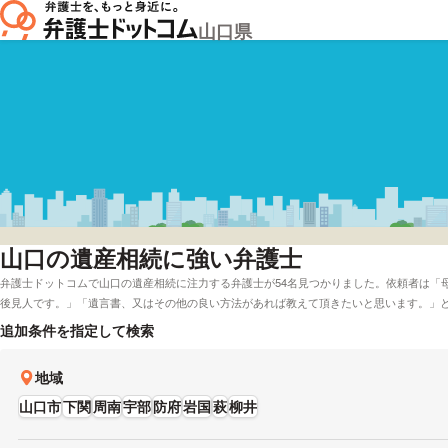
山口県
山口
の遺産相続に強い弁護士
弁護士ドットコムで山口の遺産相続に注力する弁護士が54名見つかりました。依頼者は「
後見人です。」「遺言書、又はその他の良い方法があれば教えて頂きたいと思います。」
弁護士費用をカード払いで受付している弁護士や山口で着手金無料で受理している弁護士
追加条件を指定して検索
「相続分野に強い弁護士や口コミの評価が良い弁護士の選び方などの情報はほとんどチェ
で検討したい」などの依頼にも対応することができます。弁護士の中には「《ご依頼者様
地域
に耳を傾けます。」とおっしゃる方もいます。相続分野のトラブルに巻き込まれている方
て、条件に沿う弁護士に一度相談をしてみることをおすすめします。
山口市
下関
周南
宇部
防府
岩国
萩
柳井