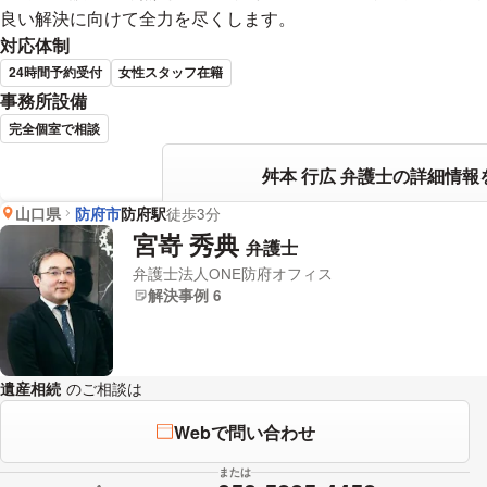
良い解決に向けて全力を尽くします。
対応体制
24時間予約受付
女性スタッフ在籍
事務所設備
完全個室で相談
舛本 行広 弁護士の詳細情報
山口県
防府市
防府駅
徒歩3分
宮嵜 秀典
弁護士
弁護士法人ONE防府オフィス
解決事例 6
遺産相続
のご相談は
下記のリンクからお問い合わせください。
Webで問い合わせ
または