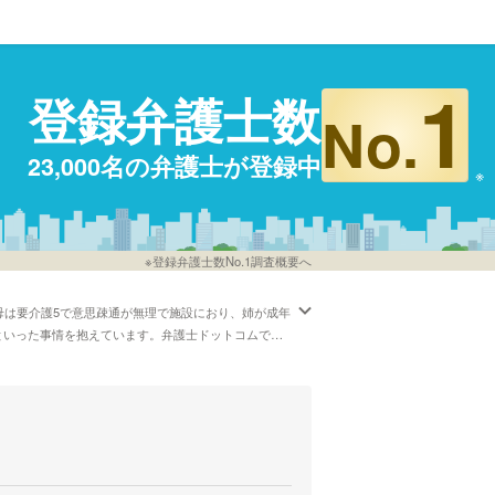
1
登録弁護士数
No.
23,000名の弁護士が登録中
※登録弁護士数No.1調査概要へ
母は要介護5で意思疎通が無理で施設におり、姉が成年
といった事情を抱えています。弁護士ドットコムでは
など、色々な条件で調べることができます。例として
ックしたけど、山口周辺の法律事務所の弁護士を料金
一人一人を大切に》常にご依頼者様の立場にたち、声
は報酬基準や英語などの対応言語などの希望を踏まえ