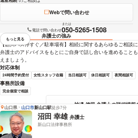
Webで問い合わせ
または
050-5265-1508
電話で問い合わせ
弁護士の強み
もっと見る
視覚的に省略されている要素を
【筋川バス停すぐ／駐車場有】相続に関するあらゆるご相談に
弁護士のアドバイスをもとにご自身で話し合いを進めることも
えましょう。
対応体制
24時間予約受付
女性スタッフ在籍
当日相談可
休日相談可
夜間相談可
事務所設備
完全個室で相談
神邊 健司 弁護士の詳細情報
山口県
山口市
新山口駅
徒歩7分
沼田 幸雄
弁護士
新山口法律事務所