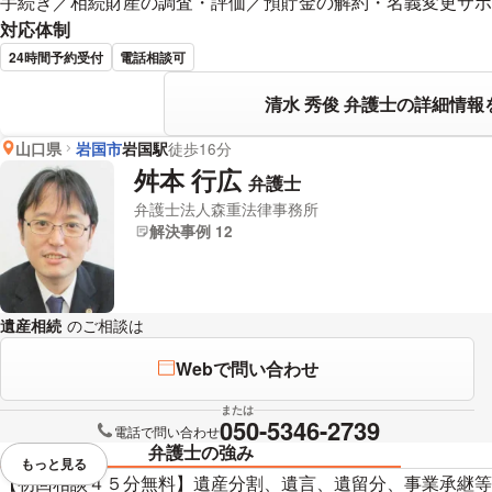
手続き／相続財産の調査・評価／預貯金の解約・名義変更サポ
対応体制
24時間予約受付
電話相談可
清水 秀俊 弁護士の詳細情報
山口県
岩国市
岩国駅
徒歩16分
舛本 行広
弁護士
弁護士法人森重法律事務所
解決事例 12
遺産相続
のご相談は
下記のリンクからお問い合わせください。
Webで問い合わせ
または
050-5346-2739
電話で問い合わせ
弁護士の強み
もっと見る
視覚的に省略されている要素を
【初回相談４５分無料】遺産分割、遺言、遺留分、事業承継等