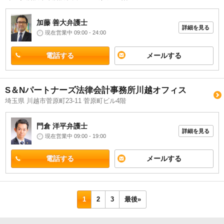
加藤 善大
弁護士
詳細を見る
現在営業中 09:00 - 24:00
電話する
メールする
S＆Nパートナーズ法律会計事務所川越オフィス
埼玉県 川越市菅原町23-11 菅原町ビル4階
門倉 洋平
弁護士
詳細を見る
現在営業中 09:00 - 19:00
電話する
メールする
1
2
3
最後»