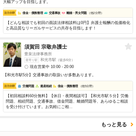
大幅アップを目指します。
借金・債務整理
交通事故
離婚・男女問題
（他2分野）
【どんな相談でも初回の面談法律相談料は0円】弁護士報酬の低価格化
と高品質なリーガルサービスの共存を目指します！
須賀田 宗敬
弁護士
豊泉法律事務所
和光市駅
（徒歩6分）
最寄り駅
現在営業中 10:00 - 20:00
【和光市駅5分】交通事故の取扱いが多数あります。
労働問題
遺産相続
借金・債務整理
（他5分野）
【初回相談料60分無料】【休日・夜間相談可】【和光市駅５分】労働
問題、相続問題、交通事故、借金問題、離婚問題等、あらゆるご相談
を受け付けています。お気軽にご相...
もっと見る