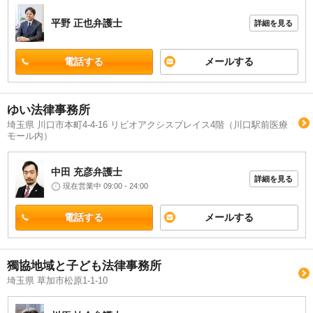
平野 正也
弁護士
詳細を見る
電話する
メールする
ゆい法律事務所
埼玉県 川口市本町4-4-16 リビオアクシスプレイス4階（川口駅前医療
モール内）
中田 充彦
弁護士
詳細を見る
現在営業中 09:00 - 24:00
電話する
メールする
獨協地域と子ども法律事務所
埼玉県 草加市松原1-1-10