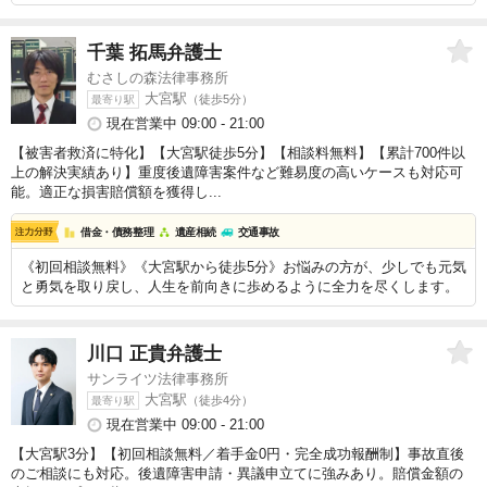
千葉 拓馬
弁護士
むさしの森法律事務所
大宮駅
（徒歩5分）
最寄り駅
現在営業中 09:00 - 21:00
【被害者救済に特化】【大宮駅徒歩5分】【相談料無料】【累計700件以
上の解決実績あり】重度後遺障害案件など難易度の高いケースも対応可
能。適正な損害賠償額を獲得し...
借金・債務整理
遺産相続
交通事故
《初回相談無料》《大宮駅から徒歩5分》お悩みの方が、少しでも元気
と勇気を取り戻し、人生を前向きに歩めるように全力を尽くします。
川口 正貴
弁護士
サンライツ法律事務所
大宮駅
（徒歩4分）
最寄り駅
現在営業中 09:00 - 21:00
【大宮駅3分】【初回相談無料／着手金0円・完全成功報酬制】事故直後
のご相談にも対応。後遺障害申請・異議申立てに強みあり。賠償金額の