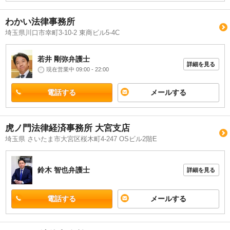
わかい法律事務所
埼玉県川口市幸町3-10-2 東商ビル5-4C
若井 剛弥
弁護士
詳細を見る
現在営業中 09:00 - 22:00
電話する
メールする
虎ノ門法律経済事務所 大宮支店
埼玉県 さいたま市大宮区桜木町4-247 OSビル2階E
鈴木 智也
弁護士
詳細を見る
電話する
メールする