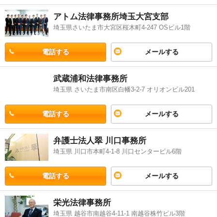
ら、事務所の設備や男性・女性などの性別などの希望を踏まえて、自分
アトム法律事務所埼玉大宮支部
に合った法律事務所に問合せをしてみることをおすすめします。
埼玉県さいたま市大宮区桜木町4-247 OSビル1階
電話する
メールする
武蔵浦和法律事務所
埼玉県 さいたま市南区白幡3-2-7 オリオンビル201
電話する
メールする
弁護士法人翠 川口事務所
埼玉県 川口市本町4-1-8 川口センタービル6階
電話する
メールする
栄光法律事務所
埼玉県 越谷市南越谷4-11-1 南越谷株竹ビル3階