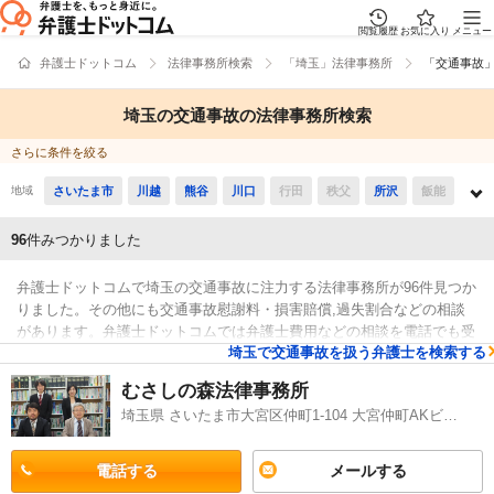
閲覧履歴
お気に入り
メニュー
弁護士ドットコム
法律事務所検索
「埼玉」法律事務所
「交通事故
埼玉の交通事故の法律事務所検索
さらに条件を絞る
地域
さいたま市
川越
熊谷
川口
行田
秩父
所沢
飯能
加須
本庄
東松山
春日部
狭山
羽生
鴻巣
深谷
96
件みつかりました
上尾
草加
越谷
蕨
戸田
入間
朝霞
志木
和光
弁護士ドットコムで埼玉の交通事故に注力する法律事務所が96件見つか
新座
桶川
久喜
北本
八潮
富士見
三郷
蓮田
りました。その他にも交通事故慰謝料・損害賠償,過失割合などの相談
があります。弁護士ドットコムでは弁護士費用などの相談を電話でも受
坂戸
幸手
鶴ヶ島
日高
吉川
ふじみ野
白岡
伊奈
埼玉で交通事故を扱う弁護士を検索する
付している法律事務所や無料の法律相談「みんなの法律相談」に回答し
検索結果
ている法律事務所などがあります。また、後遺障害,人身事故,物損事故,
三芳
毛呂山
越生
滑川
嵐山
小川
川島
吉見
むさしの森法律事務所
死亡事故などを幅広く取り扱う弁護士が所属する事務所もおります。そ
埼玉県 さいたま市大宮区仲町1-104 大宮仲町AKビル9階
鳩山
ときがわ
横瀬
皆野
長瀞
小鹿野
東秩父
のため、例えば「交通事故に強い法律事務所や評判が良い法律事務所の
選び方などはほとんど下調べをしたけど、埼玉近くの法律事務所を所属
美里
神川
上里
寄居
宮代
杉戸
松伏
弁護士数で比較したい」などの希望にも応じることができます。交通事
電話する
メールする
故で法律事務所を探している方は弁護士ドットコムに登録法律事務所か