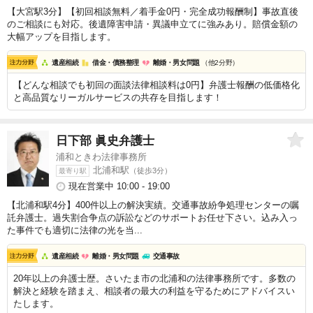
【大宮駅3分】【初回相談無料／着手金0円・完全成功報酬制】事故直後
のご相談にも対応。後遺障害申請・異議申立てに強みあり。賠償金額の
大幅アップを目指します。
遺産相続
借金・債務整理
離婚・男女問題
（他2分野）
【どんな相談でも初回の面談法律相談料は0円】弁護士報酬の低価格化
と高品質なリーガルサービスの共存を目指します！
日下部 眞史
弁護士
浦和ときわ法律事務所
北浦和駅
（徒歩3分）
最寄り駅
現在営業中 10:00 - 19:00
【北浦和駅4分】400件以上の解決実績。交通事故紛争処理センターの嘱
託弁護士。過失割合争点の訴訟などのサポートお任せ下さい。込み入っ
た事件でも適切に法律の光を当...
遺産相続
離婚・男女問題
交通事故
20年以上の弁護士歴。さいたま市の北浦和の法律事務所です。多数の
解決と経験を踏まえ、相談者の最大の利益を守るためにアドバイスい
たします。