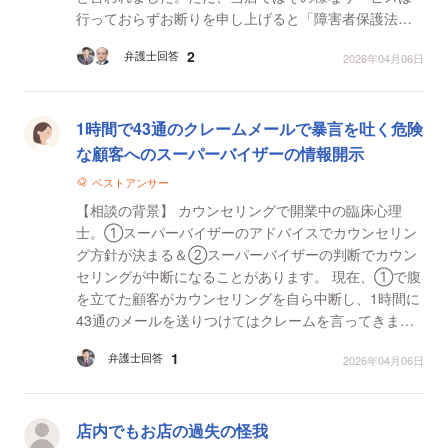
行っておらずお断りを申し上げると「障害者保護法に
違反している、一般の人の様に出来ないから依頼して
2
弁護士回答
2026年04月06日
いる」...
1時間で43通のクレームメールで暴言を吐く危険
な顧客へのスーパーバイザーの情報開示
ベストアンサー
【相談の背景】 カウンセリングで開業中の臨床心理
士。①スーパーバイザーのアドバイスでカウンセリン
グ方針が決まる＆②スーパーバイザーの判断でカウン
セリングが中断になることがあります。 現在、①で腹
を立てた顧客がカウンセリングを自ら中断し、1時間に
43通のメールを送りつけてはクレームを言ってきま
す。メールでは私のことを「先生が不安定だ」とか
1
弁護士回答
2026年04月06日
「もっと勉強し...
店内でもお店の過失の怪我