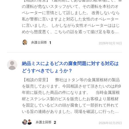
の運転が危ないスタッフがいて、その運転を本社のオ
ペレーターに苦情として話しました。 改善しないなら
私が警察に言いますよと対応した女性のオペレーター
に言いました。 しかしながら女性オペレーターははじ
めから態度悪く、こちらの話を遮って揚げ足を取るよ
うな発言をしたり、それってお客さんの車と見間違え
1
弁護士回答
2026年02月16日
た...
納品ミスによるビスの腐食問題に対する対応は
どうすべきでしょうか？
【相談の背景】 弊社はトタン等の金属屋根材の製品
を販売しております。今回相談させて頂きたいのは約9
年前に販売した商品の件になります。 当時金属屋根
材とステンレス製のビスを販売したお客様より屋根材
を固定しているビスの頭が腐食して一部折れて外れて
いる旨の連絡がありました。現場を確認しに行ったと
ころ、ビスが腐食しており一部折れていました。 折
2
弁護士回答
2026年02月25日
れて...