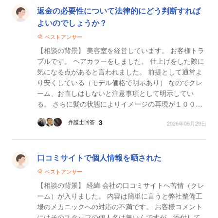
返金の必要性について法律的にどう判断すれば
よいのでしょうか？
ベストアンサー
【相談の背景】 美容室を経営しています。 お客様トラ
ブルです。 ヘアカラーをしました。 仕上げをした際に
気になる点があると言われました。 前提として通常よ
り安くしている（モデル価格で明示あり） なのでクレ
ーム、お直しはしないと注意事項として明示してい
る。 さらに髪の状態によりイメージの再現が１００%
できないことを了承してもらい明示して署名をも...
3
弁護士回答
2026年06月29日
口コミサイトで個人情報を晒された
ベストアンサー
【相談の背景】 経緯 会社の口コミサイトへ苦情（クレ
ーム）が入りました。 内容は簡単に言うと弊社整備工
場のメカニックへの対応の不満です。 お客様コメント
にはそのスタッフの個人名は無いんですが、添付して