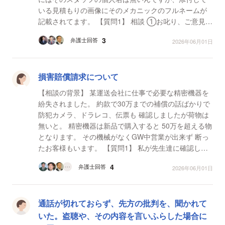
いる見積もりの画像にそのメカニックのフルネームが
記載されてます。 【質問1】 相談 ①お叱り、ご意見は
仕方ないと思うのですが、個人名が記載...
3
弁護士回答
2026年06月01日
損害賠償請求について
【相談の背景】 某運送会社に仕事で必要な精密機器を
紛失されました。 約款で30万までの補償の話ばかりで
防犯カメラ、ドラレコ、伝票も 確認しましたが荷物は
無いと。 精密機器は新品で購入すると 50万を超える物
となります。 その機械がなくGW中営業が出来ず 断っ
たお客様もいます。 【質問1】 私が先生達に確認した
いのは ・損害賠償請求できるのか ・...
4
弁護士回答
2026年06月01日
通話が切れておらず、先方の批判を、聞かれて
いた。盗聴や、その内容を言いふらした場合に