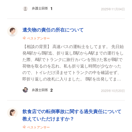
置にある小型スキャン）で読み込ませてしまいまし
1
弁護士回答
2025年11月04日
た。 そ...
遺失物の責任の所在について
ベストアンサー
【相談の背景】 高速バスの運転士をしてます。 先日始
発A駅からB駅迄、折り返しB駅からA駅までの運行をし
た際、A駅でトランクに旅行カバンを預けた客がB駅で
荷物を取るのを忘れ、私も折り返し時間が少なかった
ので、トイレだけ済ませてトランクの中を確認せず、
即折り返しの改札に入りました。 B駅を出発してまも
なく会社からトランクに旅行カバンの忘れ物が無かっ
2
弁護士回答
2025年10月20日
たか無...
飲食店での転倒事故に関する過失責任について
教えていただけますか？
ベストアンサー