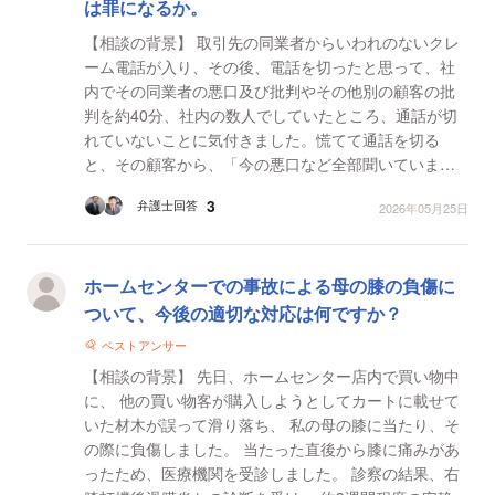
は罪になるか。
【相談の背景】 取引先の同業者からいわれのないクレ
ーム電話が入り、その後、電話を切ったと思って、社
内でその同業者の悪口及び批判やその他別の顧客の批
判を約40分、社内の数人でしていたところ、通話が切
れていないことに気付きました。慌てて通話を切る
と、その顧客から、「今の悪口など全部聞いていまし
た。残念です」とメールが入りました。 【質問1】 こ
3
弁護士回答
2026年05月25日
の場合...
ホームセンターでの事故による母の膝の負傷に
ついて、今後の適切な対応は何ですか？
ベストアンサー
【相談の背景】 先日、ホームセンター店内で買い物中
に、 他の買い物客が購入しようとしてカートに載せて
いた材木が誤って滑り落ち、 私の母の膝に当たり、そ
の際に負傷しました。 当たった直後から膝に痛みがあ
ったため、医療機関を受診しました。 診察の結果、右