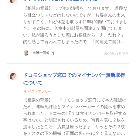
【相談の背景】 ラブホの清掃をしております。 普段な
ら目立つミスなどはしないのですが、お客さんの出入
りがすごく、殆ど休憩を取らずに8時間働いておりまし
た。 その時に、入室中の部屋を間違えて開けてしま
い、私が謝ろうとした際にお客様から「え、だれ？」
的な感じで言われてしまったので、「間違えて開けて
しまいました。申し訳ございません」と謝り急いで部
1
弁護士回答
2025年11月05日
屋を...
ドコモショップ窓口でのマイナンバー無断取得
について
ベストアンサー
【相談の背景】 ドコモショップ窓口にて本人確認の
ため、運転免許証とマイナンバーカードの提示を求め
られました。ドコモのHPではマイナンバーを取得する
事はない。と明記されているため、写真を表に２枚を
提示したところ、店員は座ったまま、サッとその２枚
をデスクの下の機械（正面の客からは全く見えない位