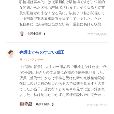
駐輪場は基本的には従業員向け駐輪場ですが、位置的
な問題からお客様も駐輪場されます。そうなると従業
員の駐輪が出来なくなる為に、以前より私が関係して
いる部署で案内看板設置を提案していました。ただ、
私自身には決済権は当然ない為、議題にあげた状態で1
年程経過してました。 先日、従業員Aが先に停めてい
1
弁護士回答
2026年02月04日
たバ...
弁護士からのすごい威圧
ベストアンサー
【相談の背景】 大手カー用品店で車検を受けた後、ｸﾗｯ
ﾁの不調が起きたので店舗に点検の予約を取りました。
店員（整備士）からは車検を受けた時の点検整備記録
簿にはｸﾗｯﾁ点検の項目があるので状態を見ますとの事
でしたが当日、店に行くと何も車を見ずに追い帰され
ました。私は納得がいかずお客様相談ｾﾝﾀｰに問合わせ
ると、店舗に任せているから店長に申し伝えるとい
3
弁護士回答
2026年02月16日
い、その...