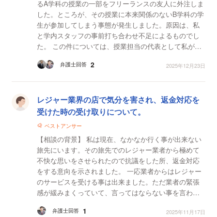
るA学科の授業の一部をフリーランスの友人に外注しま
した。ところが、その授業に本来関係のないB学科の学
生が参加してしまう事態が発生しました。原因は、私
と学内スタッフの事前打ち合わせ不足によるものでし
た。 この件については、授業担当の代表として私が友
人へ謝罪し、授業料相当額も別途お支払いして解決を
2
弁護士回答
2025年12月23日
図...
レジャー業界の店で気分を害され、返金対応を
受けた時の受け取りについて。
ベストアンサー
【相談の背景】 私は現在、なかなか行く事が出来ない
旅先にいます。その旅先でのレジャー業者から極めて
不快な思いをさせられたので抗議をした所、返金対応
をする意向を示されました。 一応業者からはレジャー
のサービスを受ける事は出来ました。ただ業者の緊張
感が緩みまくっていて、言ってはならない事を言われ
たので「いい加減にしろよ…」と腑が煮え繰り返る思
1
弁護士回答
2025年11月17日
いをし...