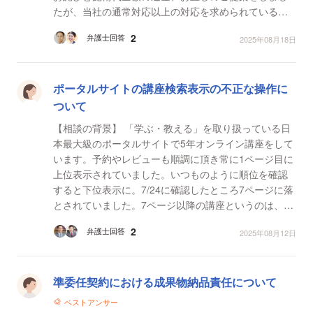
たが、当社の通常対応以上の対応を求められている状
態です。 施術内容についてはこちらに非があ...
2
弁護士回答
2025年08月18日
ポータルサイトの講座検索表示の不正な操作に
ついて
【相談の背景】 「学ぶ・教える」を取り扱っている日
本最大級のポータルサイトで5年オンライン講座をして
います。予約やレビューも順調に頂き常に1ページ目に
上位表示されていました。いつものように順位を確認
すると下位表示に。7/24に確認したところ7ページに落
とされていました。7ページ以降の講座というのは、開
催日程も入れていない活動がない講座がほとんど。予
2
弁護士回答
2025年08月12日
約が...
準委任契約における成果物納品責任について
ベストアンサー