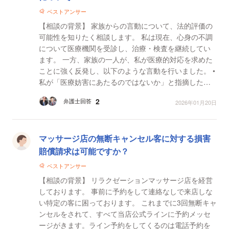
ベストアンサー
【相談の背景】 家族からの言動について、法的評価の
可能性を知りたく相談します。 私は現在、心身の不調
について医療機関を受診し、治療・検査を継続してい
ます。 一方、家族の一人が、私が医療的対応を求めた
ことに強く反発し、以下のような言動を行いました。 •
私が「医療妨害にあたるのではないか」と指摘した直
後に 「このままだと（別の家族が）死んでしまう...
2
弁護士回答
2026年01月20日
マッサージ店の無断キャンセル客に対する損害
賠償請求は可能ですか？
ベストアンサー
【相談の背景】 リラクゼーションマッサージ店を経営
しております。 事前に予約をして連絡なしで来店しな
い特定の客に困っております。 これまでに3回無断キャ
ンセルをされて、すべて当店公式ラインに予約メッセ
ージがきます。ライン予約をしてくるのは電話予約を