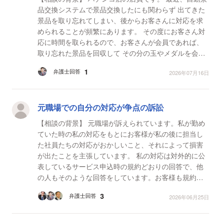
品交換システムで景品交換したにも関わらず 出てきた
景品を取り忘れてしまい、後からお客さんに対応を求
められることが頻繁にあります。 その度にお客さん対
応に時間を取られるので、お客さんが会員であれば、
取り忘れた景品を回収して その分の玉やメダルを会員
カードに戻せるシステムを提案してはと思っています...
1
弁護士回答
2026年07月16日
元職場での自分の対応が争点の訴訟
【相談の背景】 元職場が訴えられています。私が勤め
ていた時の私の対応をもとにお客様が私の後に担当し
た社員たちの対応がおかしいこと、それによって損害
が出たことを主張しています。 私の対応は対外的に公
表しているサービス申込時の規約どおりの回答で、他
の人もそのような回答をしています。お客様も規約に
も書いていることを根拠に主張しています。 しかし...
3
弁護士回答
2026年06月25日