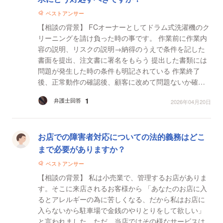
ベストアンサー
【相談の背景】 FCオーナーとしてドラム式洗濯機のク
リーニングを請け負った時の事です。 作業前に作業内
容の説明、リスクの説明→納得のうえで条件を記した
書面を提出、注文書に署名をもらう 提出した書類には
問題が発生した時の条件も明記されている 作業終了
後、正常動作の確認後、顧客に改めて問題ないか確認
してもらい施工確認書に署名をもらい写しを顧客に提
1
弁護士回答
2026年04月20日
出。 ...
お店での障害者対応についての法的義務はどこ
まで必要がありますか？
ベストアンサー
【相談の背景】 私は小売業で、管理するお店がありま
す。そこに来店されるお客様から 「あなたのお店に入
るとアレルギーの為に苦しくなる、だから私はお店に
入らないから駐車場で金銭のやりとりをして欲しい」
と言われました。ただ、当店ではその様なサービスは