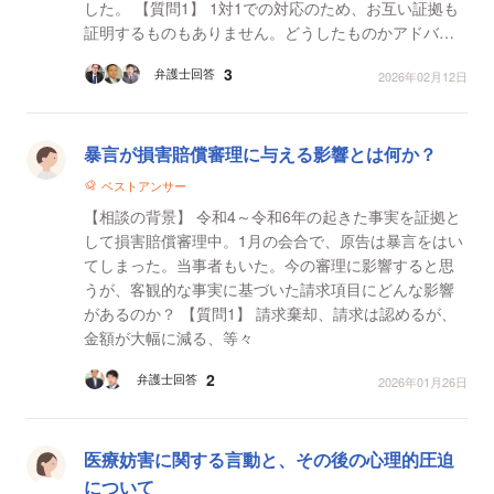
した。 【質問1】 1対1での対応のため、お互い証拠も
証明するものもありません。どうしたものかアドバイ
スをいただきたいです。
3
弁護士回答
2026年02月12日
暴言が損害賠償審理に与える影響とは何か？
ベストアンサー
【相談の背景】 令和4～令和6年の起きた事実を証拠と
して損害賠償審理中。1月の会合で、原告は暴言をはい
てしまった。当事者もいた。今の審理に影響すると思
うが、客観的な事実に基づいた請求項目にどんな影響
があるのか？ 【質問1】 請求棄却、請求は認めるが、
金額が大幅に減る、等々
2
弁護士回答
2026年01月26日
医療妨害に関する言動と、その後の心理的圧迫
について