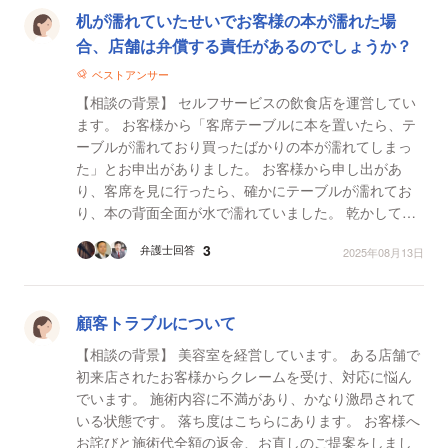
机が濡れていたせいでお客様の本が濡れた場
合、店舗は弁償する責任があるのでしょうか？
ベストアンサー
【相談の背景】 セルフサービスの飲食店を運営してい
ます。 お客様から「客席テーブルに本を置いたら、テ
ーブルが濡れており買ったばかりの本が濡れてしまっ
た」とお申出がありました。 お客様から申し出があ
り、客席を見に行ったら、確かにテーブルが濡れてお
り、本の背面全面が水で濡れていました。 乾かして読
めない程度ではありません。 客席には定期的にテーブ
3
弁護士回答
2025年08月13日
ル...
顧客トラブルについて
【相談の背景】 美容室を経営しています。 ある店舗で
初来店されたお客様からクレームを受け、対応に悩ん
でいます。 施術内容に不満があり、かなり激昂されて
いる状態です。 落ち度はこちらにあります。 お客様へ
お詫びと施術代全額の返金、お直しのご提案をしまし