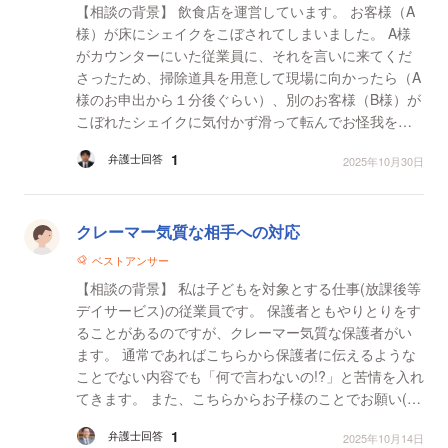
【相談の背景】 飲食店を運営しています。 お客様（A
様）が床にシェイクをこぼされてしまいました。 A様
がカウンターにいた従業員に、それを言いに来てくだ
さったため、掃除道具を用意して現場に向かったら（A
様のお申出から１分後ぐらい）、別のお客様（B様）が
こぼれたシェイクに気付かず滑って転んでお怪我をさ
れてしまいました。 【質問1】 B様から治療費を請求...
1
弁護士回答
2025年10月30日
クレーマー気質な相手への対応
ベストアンサー
【相談の背景】 私は子どもを対象とする仕事(放課後等
デイサービス)の従業員です。 保護者ともやりとりをす
ることがあるのですが、クレーマー気質な保護者がい
ます。 通常であればこちらから保護者に伝えるような
ことでない内容でも「何で言わないの!?」と苦情を入れ
てきます。 また、こちらからお子様のことでお願い(ル
ールやマナーについて)をしたら「分かってます...
1
弁護士回答
2025年10月14日