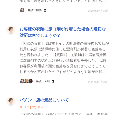
舗を出て歩き出したときに立っていることが耐えられ
ない位強い肩の痛みに襲われたと言うのです。私もこ
2
弁護士回答
2026年07月30日
のマッサ...
お客様の衣類に漂白剤が付着した場合の適切な
対応は何でしょうか？
【相談の背景】 2日前トイレの吐瀉物の清掃後お客様が
利用し衣類に清掃時に使った漂白剤が付着し色落ちし
たと言われました。 【質問1】 従業員は吐瀉物清掃後
に漂白剤での拭き上げを行い清掃看板を外した。 以降
お客様が利用後衣類の色落ちを見せにきてどうしてく
れるのかと言われたのですがどのような対応が正解で
しょうか 【質問2】 先日、衣類をクリーニングに...
3
弁護士回答
2026年08月03日
パチンコ店の景品について
ベストアンサー
【相談の背景】 パチンコ店の店員です。 最近、自動景