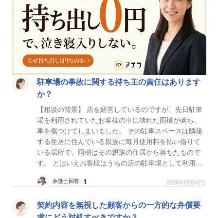
駐車場の事故に関する持ち主の責任はあります
か？
【相談の背景】 店を経営しているのですが、先日駐車
場を利用されていたお客様の車に壊れた雨樋が落ち、
車を傷つけてしまいました。 その駐車スペースは隣接
する住居に住んでいる親族に毎月使用料を払い借りて
いる場所で、雨樋はその親族の住居から落ちたもので
す。 とはいえお客様はうちの店の駐車場として利用し
ていたので、お見舞い金は2〜3万円を出す予定です
1
弁護士回答
2026年05月07日
が、お...
契約内容を無視した顧客からの一方的な弁償要
求にどう対処すべきですか？