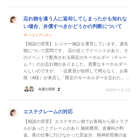
忘れ物を違う人に返却してしまったかも知れな
い場合、弁償すべきかどうかの判断について
ベストアンサー
【相談の背景】 レジャー施設を運営しています。遺失
物について質問です。 店の近くでイベントがあり、そ
のイベントで配布される限定のキーホルダー（チャー
ム？）のお忘れ物がありました。貴重なキーホルダー
らしいのですが、 ・従業員が拾得して間もなく、お客
様（A様）が来店し「限定のキーホルダーを忘れた」と
お申出があった ・キーホルダーに名前などの記載は
2
弁護士回答
2025年11月11日
な...
エステクレームの対応
【相談の背景】 エステサロン側でお客様から肌トラブ
ルがあったとクレームがあり 施術費用、皮膚科の料
金、夜の仕事に行けなかった罰金分、精神的苦痛の金