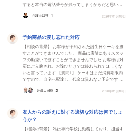
すると本当の電話番号が残ってしまうからだと思いま
す。 この客は自分の端末でこちらとのやり取りを削除
1
弁護士回答
2026年01月08日
す...
予約商品の渡し忘れた対応
【相談の背景】 お客様が予約された誕生日ケーキを渡
すことができませんでした。 商品は店舗にありスタッ
フの勘違いで渡すことができませんでした お客様は対
応にご立腹され、お詫びだけでは終わられてほしくな
いと言っています 【質問1】 ケーキはまだ消費期限内
ですので、自宅へ配達し、代金は貰わない予定です 時
間を返して欲しいなどの要求された場合はどこまで...
2
弁護士回答
2026年01月09日
友人からの訴えに対する適切な対応は何でしょ
うか？
【相談の背景】 私は専門学校に勤務しており、担当す