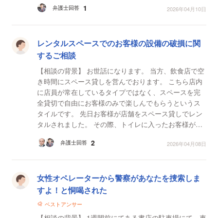
1
弁護士回答
2026年04月10日
【質...
レンタルスペースでのお客様の設備の破損に関
するご相談
【相談の背景】 お世話になります。 当方、飲食店で空
き時間にスペース貸しを営んでおります。 こちら店内
に店員が常在しているタイプではなく、スペースを完
全貸切で自由にお客様のみで楽しんでもらうというス
タイルです。 先日お客様が店舗をスペース貸しでレン
タルされました。 その際、トイレに入ったお客様が扉
を閉めたところ、鍵が内部で破損したのか、開かなく...
2
弁護士回答
2026年04月08日
女性オペレーターから警察があなたを捜索しま
すよ！と恫喝された
ベストアンサー
【相談の背景】 1週間前にてある書店の駐車場にて、車