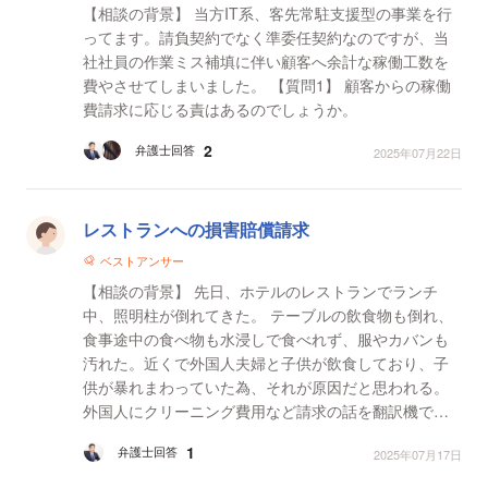
【相談の背景】 当方IT系、客先常駐支援型の事業を行
ってます。請負契約でなく準委任契約なのですが、当
社社員の作業ミス補填に伴い顧客へ余計な稼働工数を
費やさせてしまいました。 【質問1】 顧客からの稼働
費請求に応じる責はあるのでしょうか。
2
弁護士回答
2025年07月22日
レストランへの損害賠償請求
ベストアンサー
【相談の背景】 先日、ホテルのレストランでランチ
中、照明柱が倒れてきた。 テーブルの飲食物も倒れ、
食事途中の食べ物も水浸しで食べれず、服やカバンも
汚れた。近くで外国人夫婦と子供が飲食しており、子
供が暴れまわっていた為、それが原因だと思われる。
外国人にクリーニング費用など請求の話を翻訳機でし
たが、話しが進まず逃げられた。ホテル側に請求する
1
弁護士回答
2025年07月17日
もお客様...