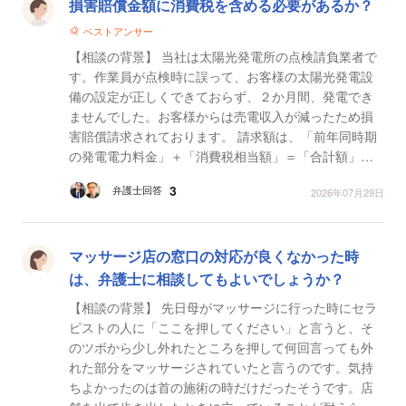
法律相談一覧
損害賠償金額に消費税を含める必要があるか？
ベストアンサー
【相談の背景】 当社は太陽光発電所の点検請負業者で
す。作業員が点検時に誤って、お客様の太陽光発電設
備の設定が正しくできておらず、２か月間、発電でき
ませんでした。お客様からは売電収入が減ったため損
害賠償請求されております。 請求額は、「前年同時期
の発電電力料金」＋「消費税相当額」＝「合計額」と
して、「合計額」を請求されています。 【質問1】 当
3
弁護士回答
2026年07月29日
社...
マッサージ店の窓口の対応が良くなかった時
は、弁護士に相談してもよいでしょうか？
【相談の背景】 先日母がマッサージに行った時にセラ
ピストの人に「ここを押してください」と言うと、そ
のツボから少し外れたところを押して何回言っても外
れた部分をマッサージされていたと言うのです。気持
ちよかったのは首の施術の時だけだったそうです。店