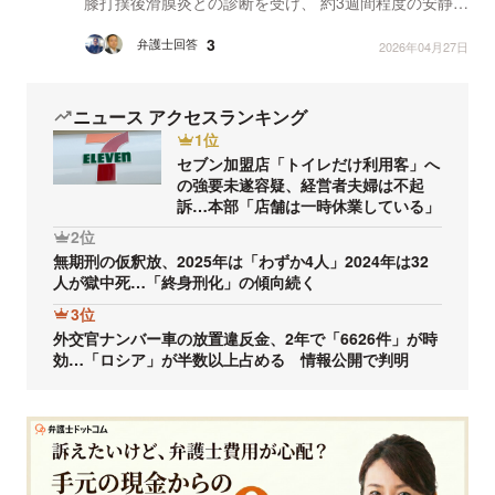
膝打撲後滑膜炎との診断を受け、 約3週間程度の安静加
療を要する見込みとされています。 相手方...
3
弁護士回答
2026年04月27日
ニュース アクセスランキング
1位
セブン加盟店「トイレだけ利用客」へ
の強要未遂容疑、経営者夫婦は不起
訴…本部「店舗は一時休業している」
2位
無期刑の仮釈放、2025年は「わずか4人」2024年は32
人が獄中死…「終身刑化」の傾向続く
3位
外交官ナンバー車の放置違反金、2年で「6626件」が時
効…「ロシア」が半数以上占める 情報公開で判明