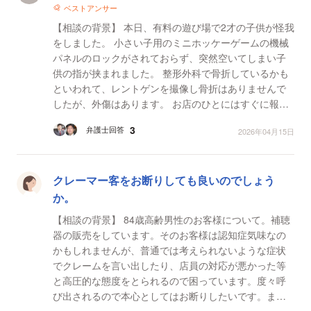
ベストアンサー
【相談の背景】 本日、有料の遊び場で2才の子供が怪我
をしました。 小さい子用のミニホッケーゲームの機械
パネルのロックがされておらず、突然空いてしまい子
供の指が挟まれました。 整形外科で骨折しているかも
といわれて、レントゲンを撮像し骨折はありませんで
したが、外傷はあります。 お店のひとにはすぐに報告
し、 ロックがかけられていなかったところに体重が...
3
弁護士回答
2026年04月15日
クレーマー客をお断りしても良いのでしょう
か。
【相談の背景】 84歳高齢男性のお客様について。補聴
器の販売をしています。そのお客様は認知症気味なの
かもしれませんが、普通では考えられないような症状
でクレームを言い出したり、店員の対応が悪かった等
と高圧的な態度をとられるので困っています。度々呼
び出されるので本心としてはお断りしたいです。まだ
商品お試し中で金銭のやり取りは発生していません。