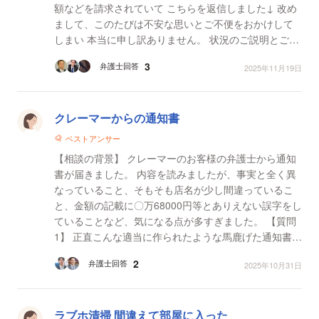
額などを請求されていて こちらを返信しました↓ 改め
まして、このたびは不安な思いとご不便をおかけして
しまい 本当に申し訳ありません。 状況のご説明とご要
望も しっかり受け取らせていただきました。...
3
弁護士回答
2025年11月19日
クレーマーからの通知書
ベストアンサー
【相談の背景】 クレーマーのお客様の弁護士から通知
書が届きました。 内容を読みましたが、事実と全く異
なっていること、そもそも店名が少し間違っているこ
と、金額の記載に〇万68000円等とありえない誤字をし
ていることなど、気になる点が多すぎました。 【質問
1】 正直こんな適当に作られたような馬鹿げた通知書は
無視をしたいのですが、問題ないでしょうか？ ...
2
弁護士回答
2025年10月31日
ラブホ清掃 間違えて部屋に入った