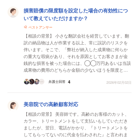
損害賠償の限度額を設定した場合の有効性につ
いて教えていただけますか？
ベストアンサー
【相談の背景】 小さな翻訳会社を経営しています。翻
訳の納品物は人が作業する以上、常に誤訳のリスクを
伴います。そこで、「弊社が納入した成果物に何らか
の重大な瑕疵があり、それを原因としてお客さまが金
銭的な損害を被った場合には、◯◯万円あるいは当該
成果物の費用のどちらか金額の少ないほうを限度とし
て 損害を賠償する」といった内容に了承を得たクライ
4
弁護士回答
2026年02月02日
アントにサ...
美容院での高齢顧客対応
【相談の背景】 美容師です。高齢のお客様のカット、
カラー、トリートメントをして支払いもしていただき
ましたが、翌日、電話がかかり、『トリートメントを
してもらってないのに代金を払わされた』と言われま