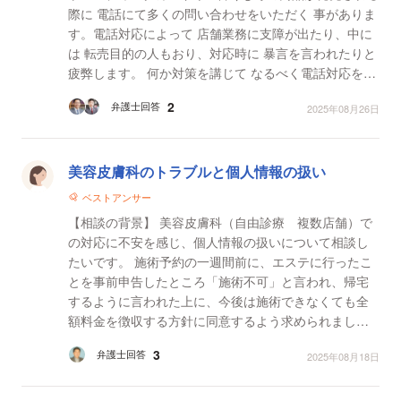
際に 電話にて多くの問い合わせをいただく 事がありま
す。電話対応によって 店舗業務に支障が出たり、中に
は 転売目的の人もおり、対応時に 暴言を言われたりと
疲弊します。 何か対策を講じて なるべく電話対応を減
らし、通常の 業務に移りたいと思ってお...
2
弁護士回答
2025年08月26日
美容皮膚科のトラブルと個人情報の扱い
ベストアンサー
【相談の背景】 美容皮膚科（自由診療 複数店舗）で
の対応に不安を感じ、個人情報の扱いについて相談し
たいです。 施術予約の一週間前に、エステに行ったこ
とを事前申告したところ「施術不可」と言われ、帰宅
するように言われた上に、今後は施術できなくても全
額料金を徴収する方針に同意するよう求められまし
た。施術不可となる条件の一覧を求めたところ「電話
3
弁護士回答
2025年08月18日
で都度聞...