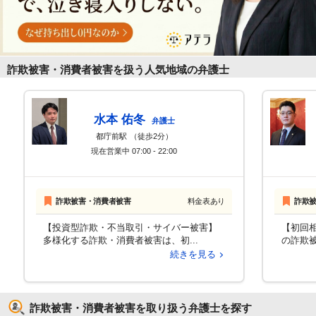
詐欺被害・消費者被害を扱う人気地域の弁護士
水本 佑冬
弁護士
都庁前駅
（徒歩2分）
現在営業中
07:00 - 22:00
詐欺被害・消費者被害
料金表あり
詐欺
【投資型詐欺・不当取引・サイバー被害】
【初回相
多様化する詐欺・消費者被害は、初...
の詐欺被
続きを見る
詐欺被害・消費者被害を取り扱う弁護士を探す