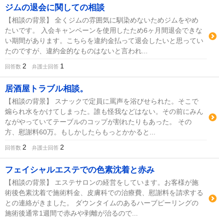
ジムの退会に関しての相談
【相談の背景】 全くジムの雰囲気に馴染めないためジムをやめ
たいです。 入会キャンペーンを使用したため6ヶ月間退会できな
い期間があります。こちらを違約金払って退会したいと思ってい
たのですが、違約金的なものはないと言われ...
2
1
回答数
弁護士回答
居酒屋トラブル相談。
【相談の背景】 スナックで定員に罵声を浴びせられた。そこで
煽られ水をかけてしまった。誰も怪我などはない。その前にみん
ながやっていてテーブルのコップが割れたりもあった。 その
方、慰謝料60万。もしかしたらもっとかかると...
2
2
回答数
弁護士回答
フェイシャルエステでの色素沈着と赤み
【相談の背景】 エステサロンの経営をしています。お客様が施
術後色素沈着で施術料金、皮膚科での治療費、慰謝料を請求する
との連絡がきました。 ダウンタイムのあるハーブピーリングの
施術後通常1週間で赤みや剥離が治るので...