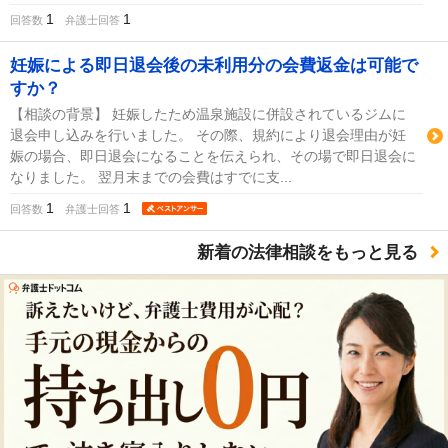
1
1
回答数
弁護士回答
妊娠による即日退会後の未利用分の会費返金は可能で
すか？
【相談の背景】 妊娠したため温泉施設に併設されているジムに
退会申し込みを行いました。 その際、規約により退会理由が妊
娠の場合、即日退会になることを伝えられ、その場で即日退会に
なりました。 翌月末までの会費はすでに支...
1
1
回答数
弁護士回答
新着の法律相談をもっと見る