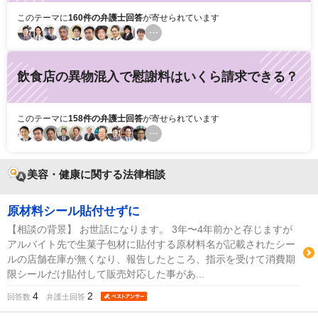
このテーマに
160件の弁護士回答
が寄せられています
飲食店の異物混入で慰謝料はいくら請求できる？
このテーマに
158件の弁護士回答
が寄せられています
美容・健康に関する法律相談
原材料シール貼付せずに
【相談の背景】 お世話になります。 3年〜4年前かと存じますが
アルバイト先で生菓子包材に貼付する原材料名が記載されたシー
ルの店舗在庫が無くなり、報告したところ、指示を受けて消費期
限シールだけ貼付して販売対応した事があ...
4
2
回答数
弁護士回答