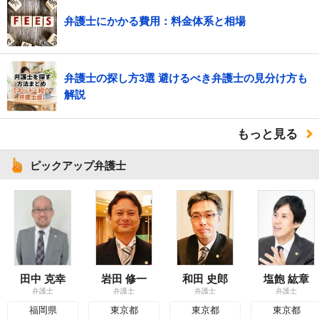
弁護士にかかる費用：料金体系と相場
弁護士の探し方3選 避けるべき弁護士の見分け方も
解説
もっと見る
ピックアップ弁護士
田中 克幸
岩田 修一
和田 史郎
塩飽 紘章
弁護士
弁護士
弁護士
弁護士
福岡県
東京都
東京都
東京都