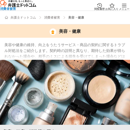
消費者被害
閲覧履歴
お気に入り
メニュー
弁護士ドットコム
消費者被害
美容・健康
美容・健康
美容や健康の維持、向上をうたうサービス・商品の契約に関するトラブ
ル対処法をご紹介します。契約時の説明と異なり、期待した効果が得ら
れなかった場合や、相手のミスによる損失を受けてしまった場合などは
法律で解決できることがあります。このようなトラブルにあってしまっ
た場合、どのような契約内容だったか、どのような説明を受けて契約を
したか、などの状況を整理しておくことがトラブル解決において重要で
す。法的にどのような対処ができるか把握しておきましょう。