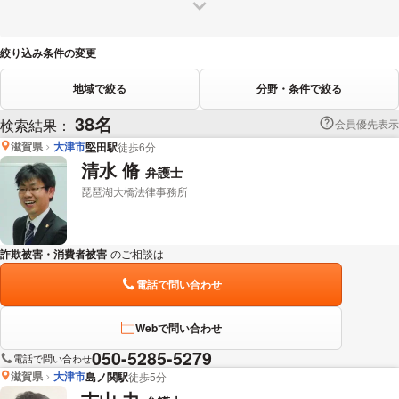
絞り込み条件の変更
地域で絞る
分野・条件で絞る
38名
検索結果：
会員優先表示
滋賀県
大津市
堅田駅
徒歩6分
清水 脩
弁護士
琵琶湖大橋法律事務所
詐欺被害・消費者被害
のご相談は
下記のリンクからお問い合わせください。
電話で問い合わせ
Webで問い合わせ
050-5285-5279
電話で問い合わせ
滋賀県
大津市
島ノ関駅
徒歩5分