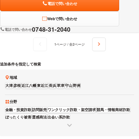
電話で問い合わせ
Webで問い合わせ
0748-31-2040
電話で問い合わせ
1ページ / 全2ページ
追加条件を指定して検索
地域
大津
彦根
近江八幡
東近江
長浜
草津
守山
野洲
分野
金融・投資詐欺
訪問販売
ワンクリック詐欺・架空請求
競馬・情報商材詐欺
ぼったくり被害
霊感商法
出会い系詐欺