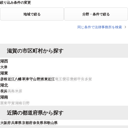
絞り込み条件の変更
地域で絞る
分野・条件で絞る
同じ条件で法律事務所を検索
滋賀の市区町村から探す
湖西
大津
湖東
彦根
近江八幡
草津
守山
野洲
東近江
竜王
愛荘
豊郷
甲良
多賀
湖北
長浜
高島
米原
湖南
栗東
甲賀
湖南
日野
近隣の都道府県から探す
大阪府
兵庫県
京都府
奈良県
和歌山県