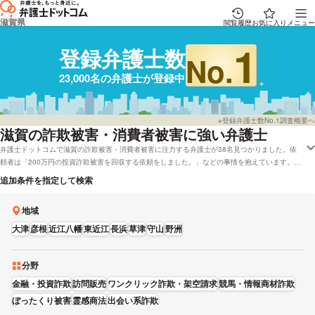
滋賀県
閲覧履歴
お気に入り
メニュー
1
登録弁護士数
No.
23,000名の弁護士が登録中
※登録弁護士数No.1調査概要へ
滋賀
の詐欺被害・消費者被害に強い弁護士
弁護士ドットコムで滋賀の詐欺被害・消費者被害に注力する弁護士が38名見つかりました。依
頼者は「200万円の投資詐欺被害を回収する依頼をしました。」などの事情を抱えています。弁
護士ドットコムでは滋賀で着手金無料で面談している弁護士や弁護士費用をカード払いで受け付
追加条件を指定して検索
けしている弁護士など、色々なニーズ別で調べることができます。例えば「レビューが高い詐欺
被害・消費者被害で強い弁護士や弁護士の選び方はだいたい調べたけれど、滋賀周辺の法律事務
地域
所の弁護士を実績で比較したい」などのニーズにも応えることができます。弁護士の中には
「《コミュニケーションを大切に》事件中は依頼者と書面、メール、電話など密にコミュニケー
大津
彦根
近江八幡
東近江
長浜
草津
守山
野洲
ションをとり、その場面場面で納得頂いた上で進めますので、どのような結果になっても「納
得」頂けると思っています。」とおっしゃる方もおります。詐欺被害・消費者被害で弁護士を探
している方は能力や成功報酬金額などの条件を踏まえて、自身にあう弁護士に一度相談をしてみ
分野
てください。
金融・投資詐欺
訪問販売
ワンクリック詐欺・架空請求
競馬・情報商材詐欺
ぼったくり被害
霊感商法
出会い系詐欺