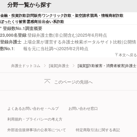
分野一覧から探す
金融・投資詐欺
訪問販売
ワンクリック詐欺・架空請求
競馬・情報商材詐欺
ぼったくり被害
霊感商法
出会い系詐欺
* 登録数No.1調査概要
23,000名登録
登録弁護士数(非公開含む)2025年6月時点
登録弁護士
上場企業が運営する弁護士検索ポータルサイト比較(公開情
数No.1
報を元に当社調べ)2025年2月時点
本文へ戻る
弁護士ドットコム
[滋賀]弁護士
[滋賀][詐欺被害・消費者被害]弁護士
このページの先頭へ
よくあるお問い合わせ・ヘルプ
お問い合わせ窓口
利用規約・プライバシーの考え方
外部送信規律事項の公表等について
特定商取引法に関する表記