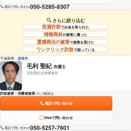
050-5285-8307
電話で問い合わせ
さらに絞り込む
投資詐欺
でお金を取られた
情報商材
の被害に遭った
霊感商法の被害
で損害を受けた
ワンクリック詐欺
で困っている
滋賀県
彦根市
毛利 聖紀
弁護士
毛利聖紀法律事務所
詐欺被害・消費者被害
のご相談は
下記のリンクからお問い合わせください。
電話で問い合わせ
Webで問い合わせ
050-5257-7601
電話で問い合わせ