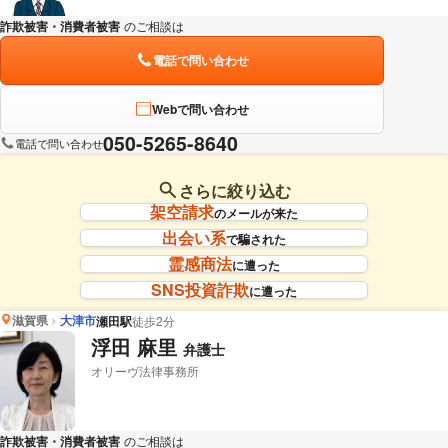
詐欺被害・消費者被害
のご相談は
下記のリンクからお問い合わせください。
電話で問い合わせ
Webで問い合わせ
050-5265-8640
電話で問い合わせ
さらに絞り込む
架空請求
のメールが来た
出会い系
で騙された
霊感商法
に遭った
SNS投資詐欺
に遭った
滋賀県
大津市
瀬田駅
徒歩2分
浮田 麻里
弁護士
オリーヴ法律事務所
詐欺被害・消費者被害
のご相談は
下記のリンクからお問い合わせください。