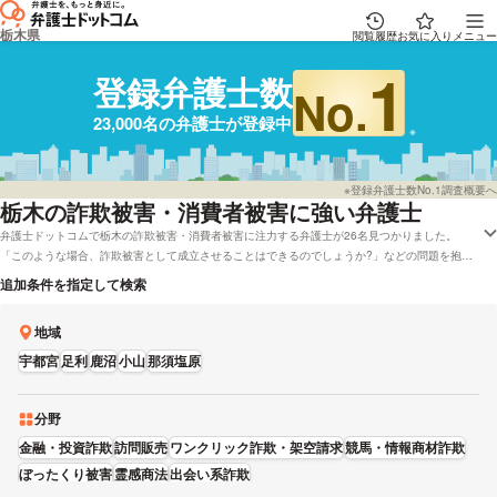
栃木県
閲覧履歴
お気に入り
メニュー
1
登録弁護士数
No.
23,000名の弁護士が登録中
※登録弁護士数No.1調査概要へ
栃木
の詐欺被害・消費者被害に強い弁護士
弁護士ドットコムで栃木の詐欺被害・消費者被害に注力する弁護士が26名見つかりました。
「このような場合、詐欺被害として成立させることはできるのでしょうか?」などの問題を抱え
ております。弁護士ドットコムでは栃木で無料の法律相談「みんなの法律相談」に回答している
追加条件を指定して検索
弁護士や弁護士費用などの相談を電話でも応対している弁護士といったさまざまな希望の条件で
調べることができます。具体的には「詐欺被害・消費者被害で強い弁護士や口コミの評価が良い
地域
弁護士の選び方などの情報はほとんど下調べをしたけど、栃木周辺の弁護士を費用で比較した
い」などのニーズにも対応することができます。弁護士の中には「電話1本で解決するケースも
宇都宮
足利
鹿沼
小山
那須塩原
あり、相談直後に加害者に対し「示談しないと訴訟をする」と連絡し、支払い額の返還を実現し
た経験も多数あります。」とおっしゃる方もおります。詐欺被害・消費者被害のトラブルに巻き
込まれている方は本サイトに登録している弁護士の中から、能力や英語などの対応言語などの希
分野
望を踏まえて、条件に沿う弁護士・法律事務所に一度相談をしてみることもご検討ください。
金融・投資詐欺
訪問販売
ワンクリック詐欺・架空請求
競馬・情報商材詐欺
ぼったくり被害
霊感商法
出会い系詐欺