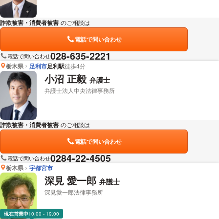
詐欺被害・消費者被害
のご相談は
下記のリンクからお問い合わせください。
電話で問い合わせ
028-635-2221
電話で問い合わせ
栃木県
足利市
足利駅
徒歩4分
小沼 正毅
弁護士
弁護士法人中央法律事務所
詐欺被害・消費者被害
のご相談は
下記のリンクからお問い合わせください。
電話で問い合わせ
0284-22-4505
電話で問い合わせ
栃木県
宇都宮市
深見 愛一郎
弁護士
深見愛一郎法律事務所
現在営業中
10:00 - 19:00