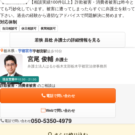
視覚的に省略されている要素を
【電話相談可】【相談実績100件以上】詐欺被害・消費者被害は昨今と
ても巧妙化しています。被害に遭ってしまったらすぐに弁護士を頼って
下さい。過去の経験から適切なアドバイスで問題解決に努めます。
対応体制
当日相談可
休日相談可
夜間相談可
若狭 昌稔 弁護士の詳細情報を見る
栃木県
宇都宮市
宇都宮駅
徒歩10分
宮尾 俊輔
弁護士
弁護士法人はるか栃木支部栃木宇都宮法律事務所
現在営業中
10:00 - 21:00
詐欺被害・消費者被害
のご相談は
下記のリンクからお問い合わせください。
電話で問い合わせ
Webで問い合わせ
050-5350-4979
電話で問い合わせ
さらに絞り込む