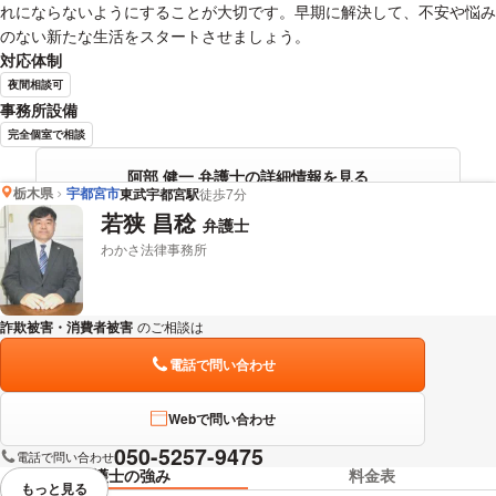
れにならないようにすることが大切です。早期に解決して、不安や悩み
のない新たな生活をスタートさせましょう。
対応体制
夜間相談可
事務所設備
完全個室で相談
阿部 健一 弁護士の詳細情報を見る
栃木県
宇都宮市
東武宇都宮駅
徒歩7分
若狭 昌稔
弁護士
わかさ法律事務所
詐欺被害・消費者被害
のご相談は
下記のリンクからお問い合わせください。
電話で問い合わせ
Webで問い合わせ
050-5257-9475
電話で問い合わせ
弁護士の強み
料金表
もっと見る