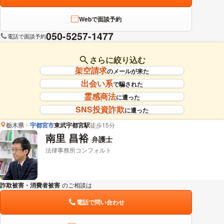
Webで面談予約
050-5257-1477
電話で面談予約
さらに絞り込む
架空請求
のメールが来た
出会い系
で騙された
霊感商法
に遭った
SNS投資詐欺
に遭った
栃木県
宇都宮市
東武宇都宮駅
徒歩15分
南里 昌裕
弁護士
法律事務所コンフォルト
詐欺被害・消費者被害
のご相談は
下記のリンクからお問い合わせください。
電話で問い合わせ