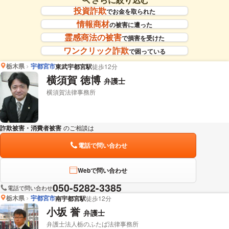
投資詐欺
でお金を取られた
情報商材
の被害に遭った
霊感商法の被害
で損害を受けた
ワンクリック詐欺
で困っている
栃木県
宇都宮市
東武宇都宮駅
徒歩12分
横須賀 徳博
弁護士
横須賀法律事務所
詐欺被害・消費者被害
のご相談は
下記のリンクからお問い合わせください。
電話で問い合わせ
Webで問い合わせ
050-5282-3385
電話で問い合わせ
栃木県
宇都宮市
南宇都宮駅
徒歩12分
小坂 誉
弁護士
弁護士法人栃のふたば法律事務所