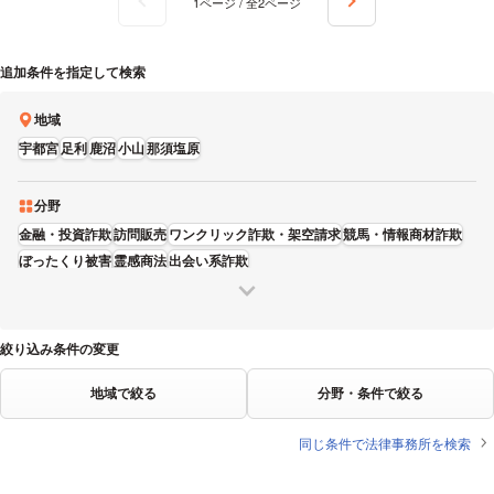
1ページ / 全2ページ
追加条件を指定して検索
地域
宇都宮
足利
鹿沼
小山
那須塩原
分野
金融・投資詐欺
訪問販売
ワンクリック詐欺・架空請求
競馬・情報商材詐欺
ぼったくり被害
霊感商法
出会い系詐欺
絞り込み条件の変更
地域で絞る
分野・条件で絞る
同じ条件で法律事務所を検索