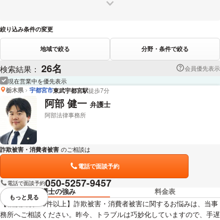
絞り込み条件の変更
地域で絞る
分野・条件で絞る
26名
検索結果：
会員優先表示
現在営業中を優先表示
栃木県
宇都宮市
東武宇都宮駅
徒歩7分
阿部 健一
弁護士
阿部法律事務所
詐欺被害・消費者被害
のご相談は
下記のリンクからお問い合わせください。
電話で面談予約
050-5257-9457
電話で面談予約
弁護士の強み
料金表
もっと見る
視覚的に省略されている要素を
【相談実績100件以上】詐欺被害・消費者被害に関するお悩みは、当事
務所へご相談ください。昨今、トラブルは巧妙化していますので、手遅