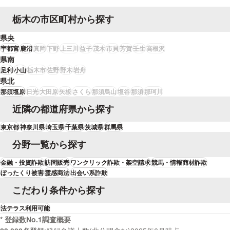
栃木の市区町村から探す
県央
宇都宮
鹿沼
真岡
下野
上三川
益子
茂木
市貝
芳賀
壬生
高根沢
県南
足利
小山
栃木市
佐野
野木
岩舟
県北
那須塩原
日光
大田原
矢板
さくら
那須烏山
塩谷
那須
那珂川
近隣の都道府県から探す
東京都
神奈川県
埼玉県
千葉県
茨城県
群馬県
分野一覧から探す
金融・投資詐欺
訪問販売
ワンクリック詐欺・架空請求
競馬・情報商材詐欺
ぼったくり被害
霊感商法
出会い系詐欺
こだわり条件から探す
法テラス利用可能
* 登録数No.1調査概要