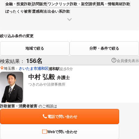
金融・投資詐欺
訪問販売
ワンクリック詐欺・架空請求
競馬・情報商材詐欺
ぼったくり被害
霊感商法
出会い系詐欺
絞り込み条件の変更
地域で絞る
分野・条件で絞る
156名
検索結果：
会員優先表示
埼玉県
さいたま市浦和区
浦和駅
徒歩5分
中村 弘毅
弁護士
つきのみや法律事務所
詐欺被害・消費者被害
のご相談は
下記のリンクからお問い合わせください。
電話で問い合わせ
Webで問い合わせ