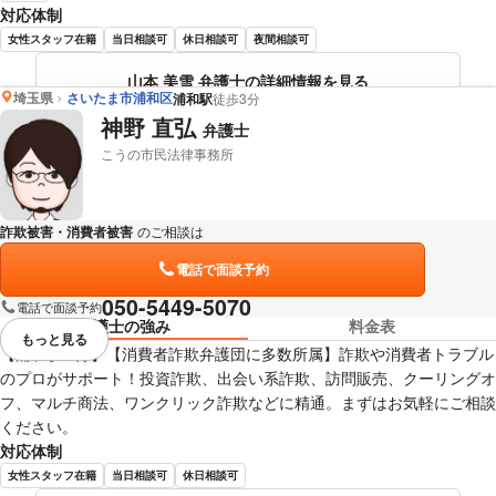
対応体制
女性スタッフ在籍
当日相談可
休日相談可
夜間相談可
山本 美雪 弁護士の詳細情報を見る
埼玉県
さいたま市浦和区
浦和駅
徒歩3分
神野 直弘
弁護士
こうの市民法律事務所
詐欺被害・消費者被害
のご相談は
下記のリンクからお問い合わせください。
電話で面談予約
050-5449-5070
電話で面談予約
弁護士の強み
料金表
もっと見る
視覚的に省略されている要素を
【浦和駅 3分】【消費者詐欺弁護団に多数所属】詐欺や消費者トラブル
のプロがサポート！投資詐欺、出会い系詐欺、訪問販売、クーリングオ
フ、マルチ商法、ワンクリック詐欺などに精通。まずはお気軽にご相談
ください。
対応体制
女性スタッフ在籍
当日相談可
休日相談可