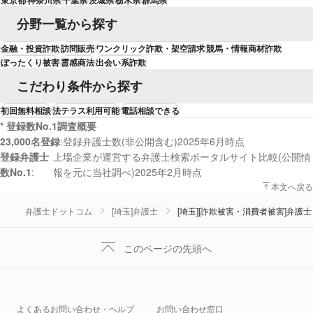
分野一覧から探す
金融・投資詐欺
訪問販売
ワンクリック詐欺・架空請求
競馬・情報商材詐欺
ぼったくり被害
霊感商法
出会い系詐欺
こだわり条件から探す
初回無料相談
法テラス利用可能
電話相談できる
* 登録数No.1調査概要
23,000名登録
登録弁護士数(非公開含む)2025年6月時点
登録弁護士
上場企業が運営する弁護士検索ポータルサイト比較(公開情
数No.1
報を元に当社調べ)2025年2月時点
本文へ戻る
弁護士ドットコム
[埼玉]弁護士
[埼玉][詐欺被害・消費者被害]弁護士
このページの先頭へ
よくあるお問い合わせ・ヘルプ
お問い合わせ窓口