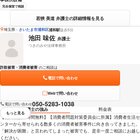
完全個室で相談
若狹 美道 弁護士の詳細情報を見る
埼玉県
さいたま市浦和区
浦和駅
徒歩5分
池田 味佐
弁護士
つきのみや法律事務所
詐欺被害・消費者被害
のご相談は
下記のリンクからお問い合わせください。
電話で問い合わせ
Webで問い合わせ
050-5283-1038
電話で問い合わせ
弁護士の強み
料金表
もっと見る
視覚的に省略されている要素を
【初回相談１時間無料】【消費者問題対策委員会に所属】消費者生活セ
ンターから寄せられる数多くの消費者被害事件に向き合ってきました。
「解決が困難」と言われてしまった被害でも、是非一度ご相談にお越し
ください。