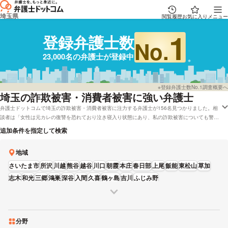
埼玉県
閲覧履歴
お気に入り
メニュー
1
登録弁護士数
No.
23,000名の弁護士が登録中
※登録弁護士数No.1調査概要へ
埼玉
の詐欺被害・消費者被害に強い弁護士
弁護士ドットコムで埼玉の詐欺被害・消費者被害に注力する弁護士が156名見つかりました。相
談者は「女性は元カレの復讐を恐れており泣き寝入り状態にあり、私の詐欺被害についても警察
に言わないでほしい。」などの事情を抱えています。弁護士ドットコムでは埼玉で電話相談を無
追加条件を指定して検索
料で面談してくれる弁護士や弁護士費用をカード払いで受付している弁護士など、さまざまな希
望の条件で探すことができます。具体的には「レビューが高い詐欺被害・消費者被害が得意な弁
地域
護士や弁護士の選び方はほとんど下調べをしたけれど、埼玉周辺の法律事務所の弁護士を料金で
検討したい」などのニーズにも対応することができます。弁護士の中には「お一人で悩まずに、
さいたま市
所沢
川越
熊谷
越谷
川口
朝霞
本庄
春日部
上尾
飯能
東松山
草加
まずはお気軽にご相談ください。」とおっしゃる方もいます。詐欺被害・消費者被害に悩んでい
志木
和光
三郷
鴻巣
深谷
入間
久喜
鶴ヶ島
吉川
ふじみ野
る方は営業時間や経歴などの希望を踏まえて、自分に合った弁護士に一度相談をしてみてはいか
がでしょうか。
分野