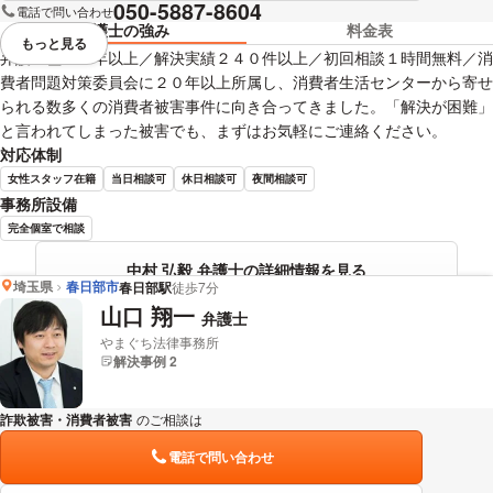
050-5887-8604
電話で問い合わせ
弁護士の強み
料金表
もっと見る
視覚的に省略されている要素を
弁護士歴２０年以上／解決実績２４０件以上／初回相談１時間無料／消
費者問題対策委員会に２０年以上所属し、消費者生活センターから寄せ
られる数多くの消費者被害事件に向き合ってきました。「解決が困難」
と言われてしまった被害でも、まずはお気軽にご連絡ください。
対応体制
女性スタッフ在籍
当日相談可
休日相談可
夜間相談可
事務所設備
完全個室で相談
中村 弘毅 弁護士の詳細情報を見る
埼玉県
春日部市
春日部駅
徒歩7分
山口 翔一
弁護士
やまぐち法律事務所
解決事例 2
詐欺被害・消費者被害
のご相談は
下記のリンクからお問い合わせください。
電話で問い合わせ