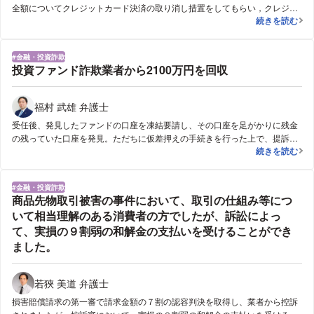
全額についてクレジットカード決済の取り消し措置をしてもらい，クレジッ
【詐欺的情報
続きを読む
トカード会社を通じて１００万円の返金を受けることができました。
金融・投資詐欺
投資ファンド詐欺業者から2100万円を回収
福村 武雄 弁護士
受任後、発見したファンドの口座を凍結要請し、その口座を足がかりに残金
の残っていた口座を発見。ただちに仮差押えの手続きを行った上で、提訴。
投資ファンド詐
続きを読む
勝訴判決獲得後に複数の口座の差押を行って合計約2100万円を回収した。
金融・投資詐欺
商品先物取引被害の事件において、取引の仕組み等につ
いて相当理解のある消費者の方でしたが、訴訟によっ
て、実損の９割弱の和解金の支払いを受けることができ
ました。
若狹 美道 弁護士
損害賠償請求の第一審で請求金額の７割の認容判決を取得し、業者から控訴