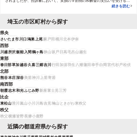
されましたが、控訴審において、実損の９割弱の和解金の支払いを受けるこ
商品先物取引
続きを読む
とができました。
埼玉の市区町村から探す
県央
さいたま市
川口
鴻巣
上尾
蕨
戸田
桶川
北本
伊奈
西部
川越
所沢
飯能
入間
鶴ヶ島
狭山
坂戸
日高
毛呂山
越生
東部
春日部
草加
越谷
久喜
三郷
吉川
行田
加須
羽生
八潮
蓮田
幸手
白岡
宮代
杉戸
松伏
北部
熊谷
本庄
深谷
美里
神川
上里
寄居
南西部
朝霞
志木
和光
ふじみ野
新座
富士見
三芳
比企
東松山
滑川
嵐山
小川
川島
吉見
鳩山
ときがわ
東秩父
秩父
秩父
横瀬
皆野
長瀞
小鹿野
近隣の都道府県から探す
東京都
神奈川県
千葉県
茨城県
栃木県
群馬県