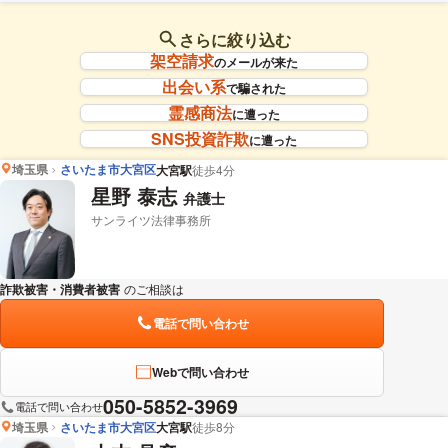
さらに絞り込む
架空請求
のメールが来た
出会い系
で騙された
霊感商法
に遭った
SNS投資詐欺
に遭った
埼玉県
さいたま市大宮区
大宮駅
徒歩4分
星野 泰志
弁護士
サンライツ法律事務所
詐欺被害・消費者被害
のご相談は
下記のリンクからお問い合わせください。
電話で問い合わせ
Webで問い合わせ
050-5852-3969
電話で問い合わせ
埼玉県
さいたま市大宮区
大宮駅
徒歩8分