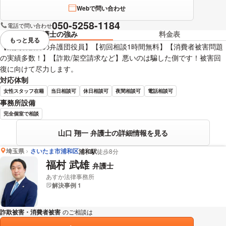
Webで問い合わせ
050-5258-1184
電話で問い合わせ
弁護士の強み
料金表
もっと見る
視覚的に省略されている要素を
【消費者被害の弁護団役員】【初回相談1時間無料】【消費者被害問題
の実績多数！】【詐欺/架空請求など】悪いのは騙した側です！被害回
復に向けて尽力します。
対応体制
女性スタッフ在籍
当日相談可
休日相談可
夜間相談可
電話相談可
事務所設備
完全個室で相談
山口 翔一 弁護士の詳細情報を見る
埼玉県
さいたま市浦和区
浦和駅
徒歩8分
福村 武雄
弁護士
あすか法律事務所
解決事例 1
詐欺被害・消費者被害
のご相談は
下記のリンクからお問い合わせください。