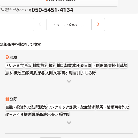
050-5451-4134
電話で問い合わせ
1ページ / 全8ページ
追加条件を指定して検索
地域
さいたま市
所沢
川越
熊谷
越谷
川口
朝霞
本庄
春日部
上尾
飯能
東松山
草加
志木
和光
三郷
鴻巣
深谷
入間
久喜
鶴ヶ島
吉川
ふじみ野
分野
金融・投資詐欺
訪問販売
ワンクリック詐欺・架空請求
競馬・情報商材詐欺
ぼったくり被害
霊感商法
出会い系詐欺