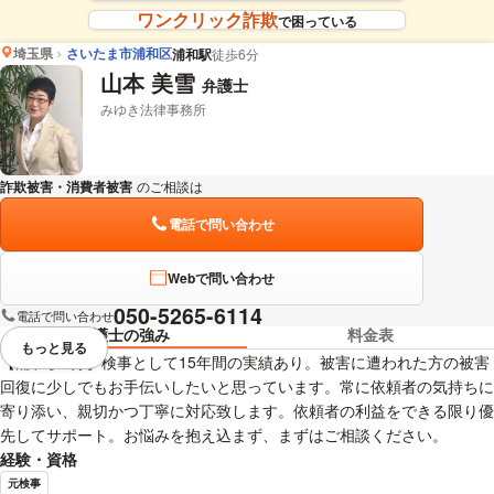
ワンクリック詐欺
で困っている
埼玉県
さいたま市浦和区
浦和駅
徒歩6分
山本 美雪
弁護士
みゆき法律事務所
詐欺被害・消費者被害
のご相談は
下記のリンクからお問い合わせください。
電話で問い合わせ
Webで問い合わせ
050-5265-6114
電話で問い合わせ
弁護士の強み
料金表
もっと見る
視覚的に省略されている要素を
【浦和駅5分】検事として15年間の実績あり。被害に遭われた方の被害
回復に少しでもお手伝いしたいと思っています。常に依頼者の気持ちに
寄り添い、親切かつ丁寧に対応致します。依頼者の利益をできる限り優
先してサポート。お悩みを抱え込まず、まずはご相談ください。
経験・資格
元検事