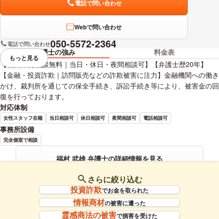
電話で問い合わせ
Webで問い合わせ
050-5572-2364
電話で問い合わせ
弁護士の強み
料金表
もっと見る
視覚的に省略されている要素を
【初回60分相談無料｜当日・休日・夜間相談可】【弁護士歴20年】
【金融・投資詐欺｜訪問販売などの詐欺被害に注力】金融機関への働き
かけ、裁判所を通じての保全手続き、訴訟手続き等により、被害金の回
復を行っております。
対応体制
女性スタッフ在籍
当日相談可
休日相談可
夜間相談可
電話相談可
事務所設備
完全個室で相談
福村 武雄 弁護士の詳細情報を見る
さらに絞り込む
投資詐欺
でお金を取られた
情報商材
の被害に遭った
霊感商法の被害
で損害を受けた