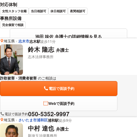
対応体制
女性スタッフ在籍
当日相談可
休日相談可
夜間相談可
事務所設備
完全個室で相談
池田 味佐 弁護士の詳細情報を見る
埼玉県
志木市
志木駅
徒歩11分
鈴木 隆志
弁護士
志木法律事務所
詐欺被害・消費者被害
のご相談は
下記のリンクからお問い合わせください。
電話で面談予約
Webで面談予約
050-5352-9997
電話で面談予約
埼玉県
さいたま市浦和区
浦和駅
徒歩9分
中村 達也
弁護士
新埼玉法律事務所