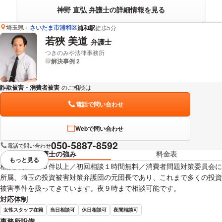
神野 直弘 弁護士の詳細情報を見る
埼玉県
さいたま市浦和区
浦和駅
徒歩5分
若狹 美道
弁護士
つきのみや法律事務所
解決事例 2
詐欺被害・消費者被害
のご相談は
下記のリンクからお問い合わせください。
電話で問い合わせ
Webで問い合わせ
050-5887-8592
電話で問い合わせ
弁護士の強み
料金表
もっと見る
視覚的に省略されている要素を
相談実績２００件以上／初回相談１時間無料／消費者問題対策委員会に
所属、埼玉の投資被害対策弁護団の元団長であり、これまで多くの投資
被害事件を扱ってきています。夜９時まで相談可能です。
対応体制
女性スタッフ在籍
当日相談可
休日相談可
夜間相談可
事務所設備