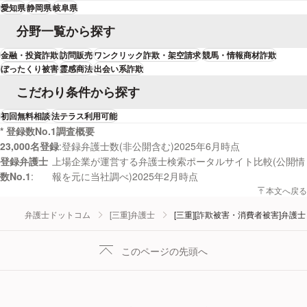
愛知県
静岡県
岐阜県
分野一覧から探す
金融・投資詐欺
訪問販売
ワンクリック詐欺・架空請求
競馬・情報商材詐欺
ぼったくり被害
霊感商法
出会い系詐欺
こだわり条件から探す
初回無料相談
法テラス利用可能
* 登録数No.1調査概要
23,000名登録
登録弁護士数(非公開含む)2025年6月時点
登録弁護士
上場企業が運営する弁護士検索ポータルサイト比較(公開情
数No.1
報を元に当社調べ)2025年2月時点
本文へ戻る
弁護士ドットコム
[三重]弁護士
[三重][詐欺被害・消費者被害]弁護士
このページの先頭へ