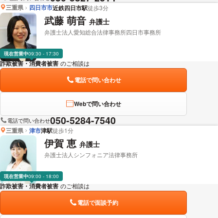
三重県
四日市市
近鉄四日市駅
徒歩3分
武藤 萌音
弁護士
弁護士法人愛知総合法律事務所四日市事務所
現在営業中
09:30 - 17:30
詐欺被害・消費者被害
のご相談は
下記のリンクからお問い合わせください。
電話で問い合わせ
Webで問い合わせ
050-5284-7540
電話で問い合わせ
三重県
津市
津駅
徒歩1分
伊賀 恵
弁護士
弁護士法人シンフォニア法律事務所
現在営業中
09:00 - 18:00
詐欺被害・消費者被害
のご相談は
下記のリンクからお問い合わせください。
電話で面談予約