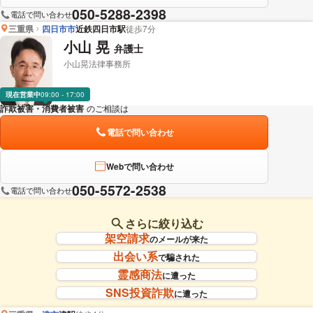
050-5288-2398
電話で問い合わせ
三重県
四日市市
近鉄四日市駅
徒歩7分
小山 晃
弁護士
小山晃法律事務所
現在営業中
09:00 - 17:00
詐欺被害・消費者被害
のご相談は
下記のリンクからお問い合わせください。
電話で問い合わせ
Webで問い合わせ
050-5572-2538
電話で問い合わせ
さらに絞り込む
架空請求
のメールが来た
出会い系
で騙された
霊感商法
に遭った
SNS投資詐欺
に遭った