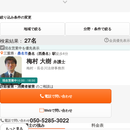
絞り込み条件の変更
地域で絞る
分野・条件で絞る
27名
検索結果：
会員優先表示
現在営業中を優先表示
三重県
桑名市
桑名（西桑名）駅
徒歩4分
梅村 大樹
弁護士
梅村・長谷川法律事務所
現在営業中
10:00 - 18:00
詐欺被害・消費者被害
のご相談は
下記のリンクからお問い合わせください。
電話で問い合わせ
Webで問い合わせ
050-5285-3022
電話で問い合わせ
弁護士の強み
料金表
もっと見る