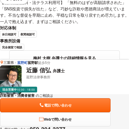
視覚的に省略されている要素を
【初回相談無料・法テラス利用可】 「無料のはずが高額請求された」
「SNS投資で損失が出た」など、巧妙な詐欺や悪徳商法が増えていま
す。不当な督促を早期に止め、平穏な日常を取り戻すため尽力します。
一人で抱え込まず、まずはご相談ください。
対応体制
休日相談可
夜間相談可
事務所設備
完全個室で相談
梅村 大樹 弁護士の詳細情報を見る
三重県
菰野町
菰野駅
徒歩5分
近藤 信弘
弁護士
菰野法律事務所
現在営業中
10:00 - 18:00
詐欺被害・消費者被害
のご相談は
下記のリンクからお問い合わせください。
電話で問い合わせ
Webで問い合わせ