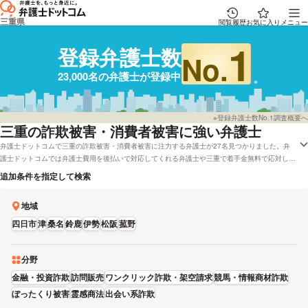
三重県
閲覧履歴
お気に入り
メニュー
1
登録弁護士数
No.
23,000名の弁護士が登録中
※登録弁護士数No.1調査概要へ
三重
の詐欺被害・消費者被害に強い弁護士
弁護士ドットコムで三重の詐欺被害・消費者被害に注力する弁護士が27名見つかりました。弁
護士ドットコムでは弁護士費用を後払いで対応してくれる弁護士や三重で着手金無料で応対して
いる弁護士といった様々な希望の条件で探すことができます。具体的には「詐欺被害・消費者被
追加条件を指定して検索
害が得意な弁護士や評判が良い弁護士の選び方などの情報はほとんど調査したけど、三重周辺の
法律事務所の弁護士を費用で検討したい」などのニーズにも応えることができます。弁護士の中
地域
には「消費者問題は,迅速に動くことが,騙されたお金を取り戻すためにとても大事になってきま
す。」とおっしゃる方もいます。詐欺被害・消費者被害で弁護士を探している方は本サイトに登
四日市
津
桑名
鈴鹿
伊勢
松阪
菰野
録する弁護士から、能力や男性・女性などの性別などの条件を考慮して、自分に合った弁護士に
相談をしてみることをおすすめします。
分野
金融・投資詐欺
訪問販売
ワンクリック詐欺・架空請求
競馬・情報商材詐欺
ぼったくり被害
霊感商法
出会い系詐欺