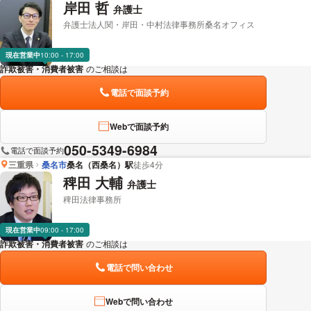
岸田 哲
弁護士
弁護士法人関・岸田・中村法律事務所桑名オフィス
現在営業中
10:00 - 17:00
詐欺被害・消費者被害
のご相談は
下記のリンクからお問い合わせください。
電話で面談予約
Webで面談予約
050-5349-6984
電話で面談予約
三重県
桑名市
桑名（西桑名）駅
徒歩4分
稗田 大輔
弁護士
稗田法律事務所
現在営業中
09:00 - 17:00
詐欺被害・消費者被害
のご相談は
下記のリンクからお問い合わせください。
電話で問い合わせ
Webで問い合わせ