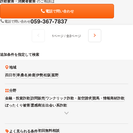
詐欺被害・消費者被害
のご相談は
下記のリンクからお問い合わせください。
電話で問い合わせ
059-367-7837
電話で問い合わせ
1ページ / 全2ページ
追加条件を指定して検索
地域
四日市
津
桑名
鈴鹿
伊勢
松阪
菰野
分野
金融・投資詐欺
訪問販売
ワンクリック詐欺・架空請求
競馬・情報商材詐欺
ぼったくり被害
霊感商法
出会い系詐欺
初回無料相談
よく見られる条件