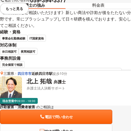
059-394-3377
電話で問い合わせ
弁護士の強み
料金表
もっと見る
視覚的に省略されている要素を
《土日祝日もご相談いただけます》新しい商法や詐欺が後をたたない分
野です。常にブラッシュアップして日々研鑽を積んでおります。安心し
てご相談ください。
経験・資格
事業会社勤務経験
IT国家資格
対応体制
休日相談可
夜間相談可
事務所設備
完全個室で相談
三重県
四日市市
近鉄四日市駅
徒歩10分
近藤 信弘 弁護士の詳細情報を見る
北上 拓哉
弁護士
弁護士法人決断サポート
現在営業中
09:00 - 18:00
詐欺被害・消費者被害
のご相談は
下記のリンクからお問い合わせください。
電話で問い合わせ