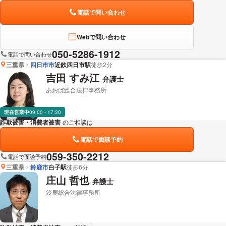
電話で問い合わせ
Webで問い合わせ
050-5286-1912
電話で問い合わせ
三重県
四日市市
近鉄四日市駅
徒歩2分
吉田 すみ江
弁護士
あおば総合法律事務所
現在営業中
09:00 - 17:30
詐欺被害・消費者被害
のご相談は
下記のリンクからお問い合わせください。
電話で面談予約
059-350-2212
電話で面談予約
三重県
鈴鹿市
白子駅
徒歩6分
庄山 哲也
弁護士
鈴鹿総合法律事務所