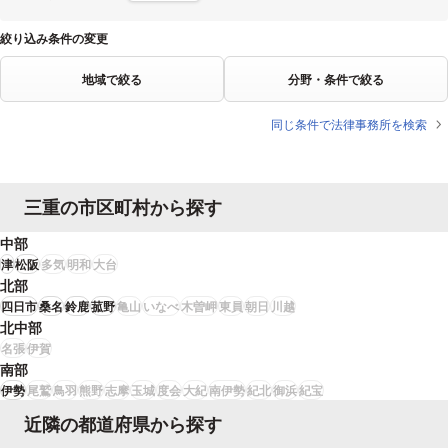
絞り込み条件の変更
地域で絞る
分野・条件で絞る
同じ条件で法律事務所を検索
三重の市区町村から探す
中部
津
松阪
多気
明和
大台
北部
四日市
桑名
鈴鹿
菰野
亀山
いなべ
木曽岬
東員
朝日
川越
北中部
名張
伊賀
南部
伊勢
尾鷲
鳥羽
熊野
志摩
玉城
度会
大紀
南伊勢
紀北
御浜
紀宝
近隣の都道府県から探す