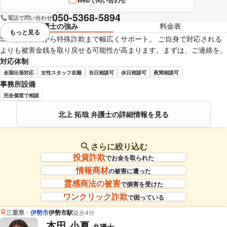
Webで問い合わせ
050-5368-5894
電話で問い合わせ
弁護士の強み
料金表
もっと見る
視覚的に省略されている要素を
SNSトラブルから特殊詐欺まで幅広くサポート。 ご自身で対応される
よりも被害金銭を取り戻せる可能性が高まります。まずは、ご連絡を。
対応体制
全国出張対応
女性スタッフ在籍
当日相談可
休日相談可
夜間相談可
事務所設備
完全個室で相談
北上 拓哉 弁護士の詳細情報を見る
さらに絞り込む
投資詐欺
でお金を取られた
情報商材
の被害に遭った
霊感商法の被害
で損害を受けた
ワンクリック詐欺
で困っている
三重県
伊勢市
伊勢市駅
徒歩4分
本田 小夏
弁護士