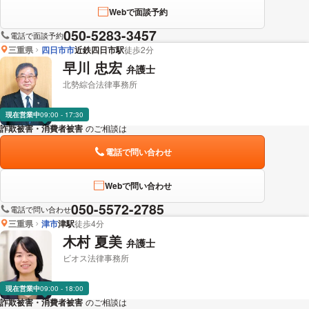
Webで面談予約
050-5283-3457
電話で面談予約
三重県
四日市市
近鉄四日市駅
徒歩2分
早川 忠宏
弁護士
北勢綜合法律事務所
現在営業中
09:00 - 17:30
詐欺被害・消費者被害
のご相談は
下記のリンクからお問い合わせください。
電話で問い合わせ
Webで問い合わせ
050-5572-2785
電話で問い合わせ
三重県
津市
津駅
徒歩4分
木村 夏美
弁護士
ビオス法律事務所
現在営業中
09:00 - 18:00
詐欺被害・消費者被害
のご相談は
下記のリンクからお問い合わせください。