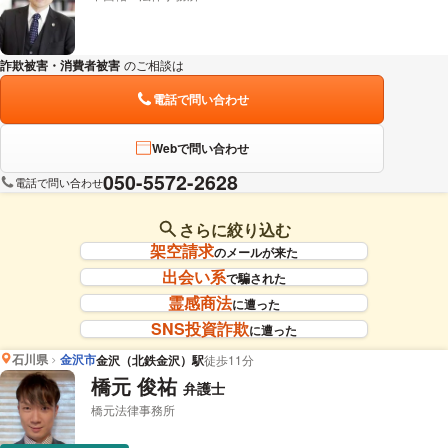
詐欺被害・消費者被害
のご相談は
下記のリンクからお問い合わせください。
電話で問い合わせ
Webで問い合わせ
050-5572-2628
電話で問い合わせ
さらに絞り込む
架空請求
のメールが来た
出会い系
で騙された
霊感商法
に遭った
SNS投資詐欺
に遭った
石川県
金沢市
金沢（北鉄金沢）駅
徒歩11分
橋元 俊祐
弁護士
橋元法律事務所