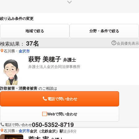
絞り込み条件の変更
地域で絞る
分野・条件で絞る
37名
検索結果：
会員優先表示
石川県
金沢市
萩野 美穂子
弁護士
弁護士法人金沢合同法律事務所
詐欺被害・消費者被害
のご相談は
下記のリンクからお問い合わせください。
電話で問い合わせ
Webで問い合わせ
050-5352-8719
電話で問い合わせ
石川県
金沢市
金沢（北鉄金沢）駅
徒歩8分
荒木 実