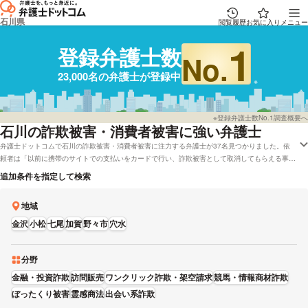
石川県
閲覧履歴
お気に入り
メニュー
1
登録弁護士数
No.
23,000名の弁護士が登録中
※登録弁護士数No.1調査概要へ
石川
の詐欺被害・消費者被害に強い弁護士
弁護士ドットコムで石川の詐欺被害・消費者被害に注力する弁護士が37名見つかりました。依
頼者は「以前に携帯のサイトでの支払いをカードで行い、詐欺被害として取消してもらえる事に
なりました。」といった状況にあります。弁護士ドットコムでは弁護士費用を後払いで対応して
追加条件を指定して検索
くれる弁護士や着手金無料で受理している石川の弁護士など、さまざまな条件で調べることがで
きます。具体的には「レビューが高い詐欺被害・消費者被害に強い弁護士や弁護士の選び方はだ
地域
いたい調べたけれど、石川周辺の法律事務所の弁護士を費用で検討したい」などのニーズにも応
えることができます。弁護士の中には「私は過去,大手銀行や大手証券会社を相手に,裁判・調
金沢
小松
七尾
加賀
野々市
穴水
停・adr等によって,被害回復を得た経験があります。」とおっしゃる方もいます。詐欺被害・消
費者被害で心配事がある方は本サイトに登録弁護士22,835人から、成功報酬金額や経歴などの
条件を考慮して、自身にあう弁護士に問合せをしてみてください。
分野
金融・投資詐欺
訪問販売
ワンクリック詐欺・架空請求
競馬・情報商材詐欺
ぼったくり被害
霊感商法
出会い系詐欺