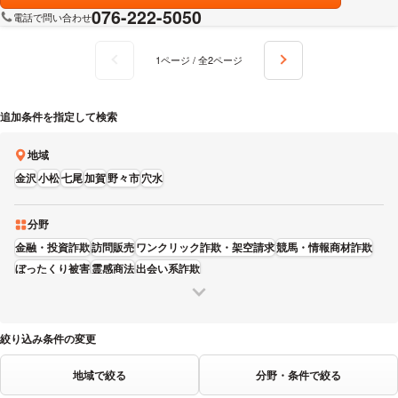
076-222-5050
電話で問い合わせ
1ページ / 全2ページ
追加条件を指定して検索
地域
金沢
小松
七尾
加賀
野々市
穴水
分野
金融・投資詐欺
訪問販売
ワンクリック詐欺・架空請求
競馬・情報商材詐欺
ぼったくり被害
霊感商法
出会い系詐欺
絞り込み条件の変更
地域で絞る
分野・条件で絞る