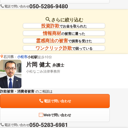
050-5286-9480
電話で問い合わせ
さらに絞り込む
投資詐欺
でお金を取られた
情報商材
の被害に遭った
霊感商法の被害
で損害を受けた
ワンクリック詐欺
で困っている
石川県
小松市
小松駅
徒歩10分
片岡 健太
弁護士
小松なごみ法律事務所
詐欺被害・消費者被害
のご相談は
下記のリンクからお問い合わせください。
電話で問い合わせ
Webで問い合わせ
050-5283-6981
電話で問い合わせ