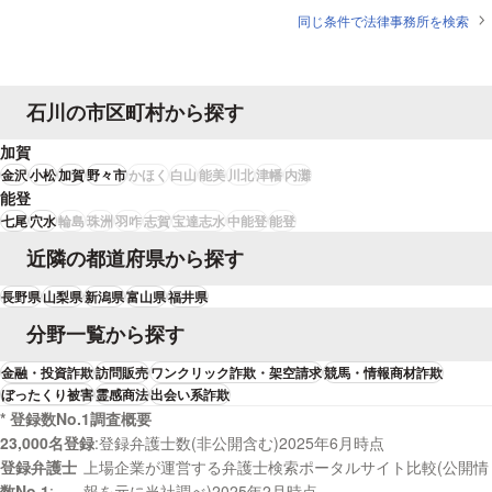
同じ条件で法律事務所を検索
石川の市区町村から探す
加賀
金沢
小松
加賀
野々市
かほく
白山
能美
川北
津幡
内灘
能登
七尾
穴水
輪島
珠洲
羽咋
志賀
宝達志水
中能登
能登
近隣の都道府県から探す
長野県
山梨県
新潟県
富山県
福井県
分野一覧から探す
金融・投資詐欺
訪問販売
ワンクリック詐欺・架空請求
競馬・情報商材詐欺
ぼったくり被害
霊感商法
出会い系詐欺
* 登録数No.1調査概要
23,000名登録
登録弁護士数(非公開含む)2025年6月時点
登録弁護士
上場企業が運営する弁護士検索ポータルサイト比較(公開情
数No.1
報を元に当社調べ)2025年2月時点