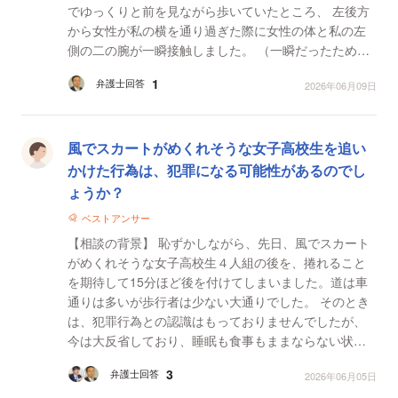
でゆっくりと前を見ながら歩いていたところ、 左後方
から女性が私の横を通り過ぎた際に女性の体と私の左
側の二の腕が一瞬接触しました。 （一瞬だったため、
正確ではありませんが女性の胸部分だったかもしれま
1
弁護士回答
2026年06月09日
せ...
風でスカートがめくれそうな女子高校生を追い
かけた行為は、犯罪になる可能性があるのでし
ょうか？
ベストアンサー
【相談の背景】 恥ずかしながら、先日、風でスカート
がめくれそうな女子高校生４人組の後を、捲れること
を期待して15分ほど後を付けてしまいました。道は車
通りは多いが歩行者は少ない大通りでした。 そのとき
は、犯罪行為との認識はもっておりませんでしたが、
今は大反省しており、睡眠も食事もままならない状況
です。 【質問1】 撮影や声かけは行っていないもの
3
弁護士回答
2026年06月05日
の、...