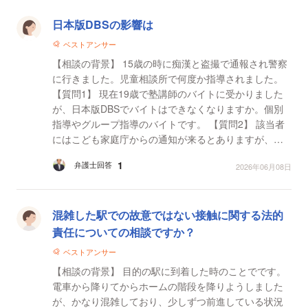
日本版DBSの影響は
ベストアンサー
【相談の背景】 15歳の時に痴漢と盗撮で通報され警察
に行きました。児童相談所で何度か指導されました。
【質問1】 現在19歳で塾講師のバイトに受かりました
が、日本版DBSでバイトはできなくなりますか。個別
指導やグループ指導のバイトです。 【質問2】 該当者
にはこども家庭庁からの通知が来るとありますが、現
住所に届くのでしょうか？
1
弁護士回答
2026年06月08日
混雑した駅での故意ではない接触に関する法的
責任についての相談ですか？
ベストアンサー
【相談の背景】 目的の駅に到着した時のことでです。
電車から降りてからホームの階段を降りようしました
が、かなり混雑しており、少しずつ前進している状況