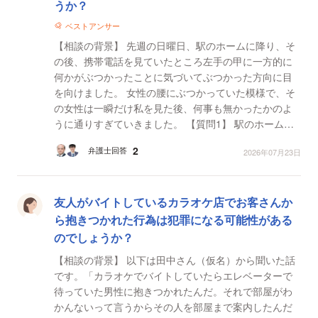
うか？
ベストアンサー
【相談の背景】 先週の日曜日、駅のホームに降り、そ
の後、携帯電話を見ていたところ左手の甲に一方的に
何かがぶつかったことに気づいてぶつかった方向に目
を向けました。 女性の腰にぶつかっていた模様で、そ
の女性は一瞬だけ私を見た後、何事も無かったかのよ
うに通りすぎていきました。 【質問1】 駅のホームに
は監視カメラがある前提です相談します。後日、痴漢
2
弁護士回答
2026年07月23日
の...
友人がバイトしているカラオケ店でお客さんか
ら抱きつかれた行為は犯罪になる可能性がある
のでしょうか？
【相談の背景】 以下は田中さん（仮名）から聞いた話
です。「カラオケでバイトしていたらエレベーターで
待っていた男性に抱きつかれたんだ。それで部屋がわ
かんないって言うからその人を部屋まで案内したんだ