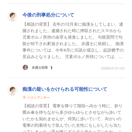
今後の刑事処分について
【相談の背景】 去年の12月末に痴漢をしてしまい、逮
捕されました。逮捕された時に押収されたスマホから
児童ポルノ所持の余罪も発覚しました。 勾留質問で勾
留が却下され釈放されました。 弁護士に依頼し、 痴漢
事件については、今年4月に示談が成立し、起訴猶予の
見込みとなりました。 児童ポルノ所持については、現
時点で書類送検前で、警察による初回の取り調べの...
1
弁護士回答
2026年07月14日
痴漢の疑いをかけられる可能性について
ベストアンサー
【相談の背景】 電車を降りて階段へ向かう時に、折り
畳み傘を持ちながら多少ゆらゆらとさせながら歩いて
いたかも知れませんが、何気に歩いていて、向かいの
電車の到着待ちで並んでいた女性にもしかしたら当た
ってしまった（手が体にギリギリ当たっていたか、ぶ