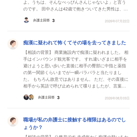
よ。うちは、そんなべっぴんさんじゃないよ」と言う
のです。 田中さんは42歳で抱きついてきた男性は、見
た目がかなり若い人だったそうです。 【質問1】 これ
3
弁護士回答
2026年07月22日
っ...
痴漢に疑われて怖くてその場を去ってきました
【相談の背景】 商業施設内で痴漢に疑われました。 相
手はインバウンド観光客です。 すれ違いざまに相手を
避けようと思い歩いた直後に相手の臀部に中指と薬指
の第一関節くらいまでが一瞬パラパラと当たりまし
た。 もちろん故意ではありません。 ただ、その直後に
相手から英語で呼び止められて喋りましたが、言葉が
わからず怖くてその場を逃げてきました。 防犯カメ
3
弁護士回答
2026年08月03日
ラ...
職場が私の弁護士に接触する権限はあるのでし
ょうか？
【相談の背景】 公務員です 未成年から痴漢の疑いをか