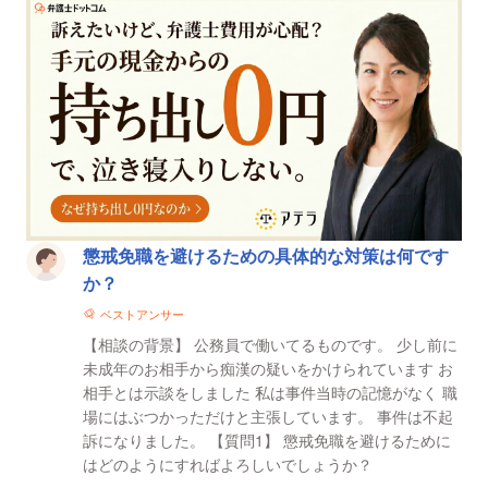
懲戒免職を避けるための具体的な対策は何です
か？
ベストアンサー
【相談の背景】 公務員で働いてるものです。 少し前に
未成年のお相手から痴漢の疑いをかけられています お
相手とは示談をしました 私は事件当時の記憶がなく 職
場にはぶつかっただけと主張しています。 事件は不起
訴になりました。 【質問1】 懲戒免職を避けるために
はどのようにすればよろしいでしょうか？