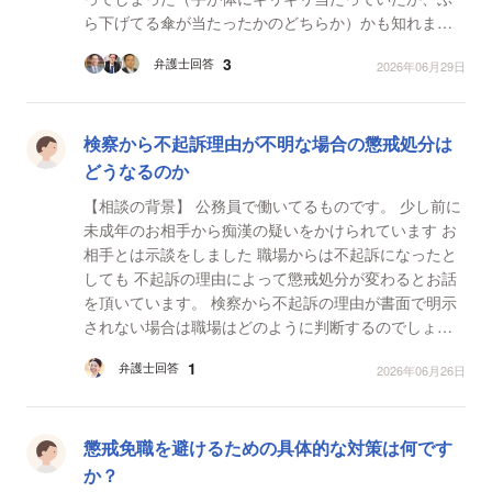
ら下げてる傘が当たったかのどちらか）かも知れませ
ん。ガッツリ触れるくらいなら触れた感触はすると思
3
弁護士回答
2026年06月29日
いますが...
検察から不起訴理由が不明な場合の懲戒処分は
どうなるのか
【相談の背景】 公務員で働いてるものです。 少し前に
未成年のお相手から痴漢の疑いをかけられています お
相手とは示談をしました 職場からは不起訴になったと
しても 不起訴の理由によって懲戒処分が変わるとお話
を頂いています。 検察から不起訴の理由が書面で明示
されない場合は職場はどのように判断するのでしょう
か。 【質問1】 検察から不起訴の理由が明...
1
弁護士回答
2026年06月26日
懲戒免職を避けるための具体的な対策は何です
か？