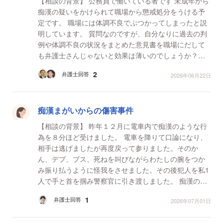
【相談の背景】 公務員で働いている者です 未成年から
痴漢の疑いをかけられて職場から懲戒処分をうける予
定です。 職場には体調不良でぶつかってしまったと説
明しています。 質問なのですが、自分なりに過去の判
例や体調不良の状況をまとめた意見書を職場にだして
も弁護士さんじゃないと効果は薄いのでしょうか？
【質問1】 弁護士さんが作成した意見書でなけれ...
2
弁護士回答
2026年06月22日
痴漢まがいからの傷害事件
【相談の背景】 昨年１２月に電車内で痴漢のような行
為を８分ほど受けました。 電車を降りて口論になり、
相手は逃げましたが再度戻って参りました。そのか
ん、デブ、ブス、死ねを叫びながらわたしの腕をつか
み振り払うように怪我をさせました。その後犯人を私1
人で手と首を掴み警察官に引き渡しました。 痴漢のよ
うな行為とは、ひじで胸に押し当てるような行為で
1
弁護士回答
2026年07月01日
す。 犯...