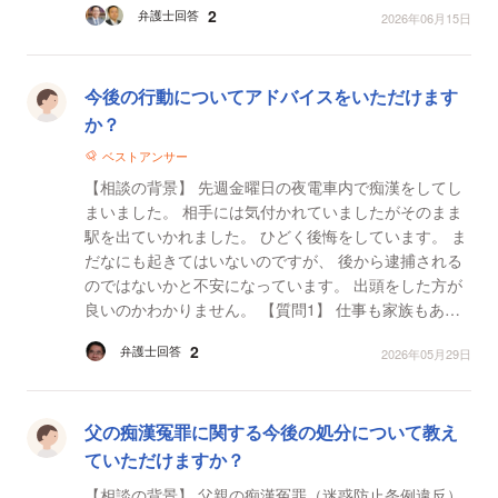
2
弁護士回答
2026年06月15日
今後の行動についてアドバイスをいただけます
か？
ベストアンサー
【相談の背景】 先週金曜日の夜電車内で痴漢をしてし
まいました。 相手には気付かれていましたがそのまま
駅を出ていかれました。 ひどく後悔をしています。 ま
だなにも起きてはいないのですが、 後から逮捕される
のではないかと不安になっています。 出頭をした方が
良いのかわかりません。 【質問1】 仕事も家族もあり
ますので今後の行動等やったほうがいいことを...
2
弁護士回答
2026年05月29日
父の痴漢冤罪に関する今後の処分について教え
ていただけますか？
【相談の背景】 父親の痴漢冤罪（迷惑防止条例違反）