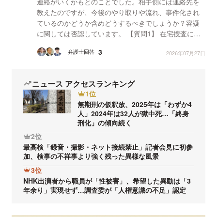
連絡がいくかもとのことでした。相手側には連絡先を
教えたのですが、今後のやり取りや流れ、事件化され
ているのかどうか含めどうするべきでしょうか？容疑
に関しては否認しています。 【質問1】 在宅捜査にな
っているのか？ 【質問2】 示談の必要性はあるの
3
弁護士回答
2026年07月27日
か？...
ニュース アクセスランキング
1位
無期刑の仮釈放、2025年は「わずか4
人」2024年は32人が獄中死…「終身
刑化」の傾向続く
2位
最高検「録音・撮影・ネット接続禁止」記者会見に初参
加、検事の不祥事より強く残った異様な風景
3位
NHK出演者から職員が「性被害」、希望した異動は「3
年余り」実現せず…調査委が「人権意識の不足」認定