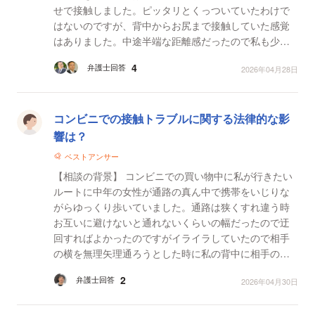
せで接触しました。ピッタリとくっついていたわけで
はないのですが、背中からお尻まで接触していた感覚
はありました。中途半端な距離感だったので私も少し
不快感はあったのですが、ただ混雑時の電車内で(すし
4
弁護士回答
2026年04月28日
詰め状態...
コンビニでの接触トラブルに関する法律的な影
響は？
ベストアンサー
【相談の背景】 コンビニでの買い物中に私が行きたい
ルートに中年の女性が通路の真ん中で携帯をいじりな
がらゆっくり歩いていました。通路は狭くすれ違う時
お互いに避けないと通れないくらいの幅だったので迂
回すればよかったのですがイライラしていたので相手
の横を無理矢理通ろうとした時に私の背中に相手の肩
らへんがぶつかったのですがこういう場合相手が痴漢
2
弁護士回答
2026年04月30日
されたと...