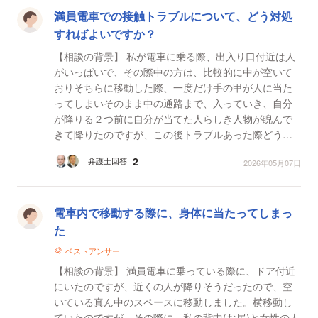
満員電車での接触トラブルについて、どう対処
すればよいですか？
【相談の背景】 私が電車に乗る際、出入り口付近は人
がいっぱいで、その際中の方は、比較的に中が空いて
おりそちらに移動した際、一度だけ手の甲が人に当た
ってしまいそのまま中の通路まで、入っていき、自分
が降りる２つ前に自分が当てた人らしき人物が睨んで
きて降りたのですが、この後トラブルあった際どうす
ればよろしいでしょうか。 【質問1】 満員電車であれ
2
弁護士回答
2026年05月07日
ば不...
電車内で移動する際に、身体に当たってしまっ
た
ベストアンサー
【相談の背景】 満員電車に乗っている際に、ドア付近
にいたのですが、近くの人が降りそうだったので、空
いている真ん中のスペースに移動しました。横移動し
ていたのですが、その際に、私の背中(お尻)と女性の人