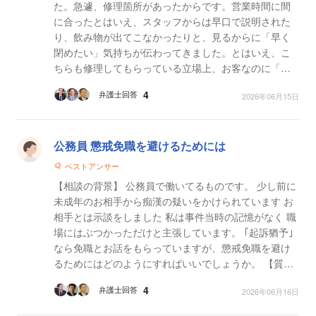
た。急遽、修理箇所があったからです。営業時間に間
に合ったとはいえ、スタッフからは早口で説明された
り、飲み物が出てこなかったりと、見るからに「早く
閉めたい」気持ちが伝わってきました。とはいえ、こ
ちらも修理してもらっている立場上、お客なのに「お
願いします」と頭を下げていました。やっと修理が終
4
弁護士回答
2026年06月15日
わり、出...
公務員 懲戒免職を避けるためには
ベストアンサー
【相談の背景】 公務員で働いてるものです。 少し前に
未成年のお相手から痴漢の疑いをかけられています お
相手とは示談をしました 私は事件当時の記憶がなく 職
場にはぶつかっただけと主張しています。 ｢起訴猶予｣
なら免職とお話をもらっていますが、懲戒免職を避け
るためにはどのようにすればいいでしょうか。 【質問
1】 懲戒免職を避けるためにはどのようにす...
4
弁護士回答
2026年06月16日