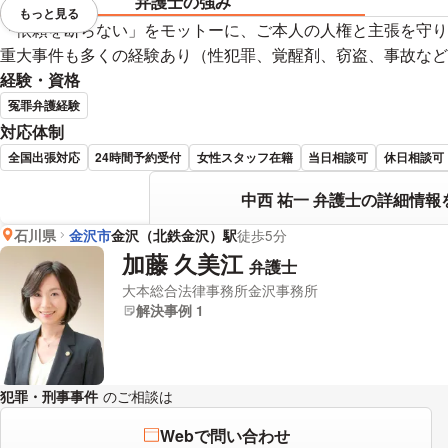
弁護士の強み
もっと見る
視覚的に省略されている要素を
「依頼を断らない」をモットーに、ご本人の人権と主張を守り
重大事件も多くの経験あり（性犯罪、覚醒剤、窃盗、事故など
経験・資格
冤罪弁護経験
対応体制
全国出張対応
24時間予約受付
女性スタッフ在籍
当日相談可
休日相談可
中西 祐一 弁護士の詳細情報
石川県
金沢市
金沢（北鉄金沢）駅
徒歩5分
加藤 久美江
弁護士
大本総合法律事務所金沢事務所
解決事例 1
犯罪・刑事事件
のご相談は
下記のリンクからお問い合わせください。
Webで問い合わせ