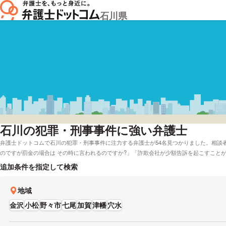
石川県
石川
の犯罪・刑事事件に強い弁護士
弁護士ドットコムで石川の犯罪・刑事事件に注力する弁護士が54名見つかりました。相談
のですが罰金の場合は その時に言われるのですか?」「詐欺会社が少額告訴を起こすこと
弁護士ドットコムでは着手金無料で受付している石川の弁護士や弁護士費用などの相談を
追加条件を指定して検索
ことができます。具体的には「犯罪・刑事事件で強い弁護士や評判が良い弁護士の選び方
は法律事務所を料金で比較したい」などの要望にも応じることができます。弁護士の中に
地域
のいく解決を目指しております。」とおっしゃる方もおります。犯罪・刑事事件で課題を
士から、男性・女性などの性別や英語などの対応言語などの希望を踏まえて、自身にあう
金沢
小松
野々市
七尾
加賀
津幡
穴水