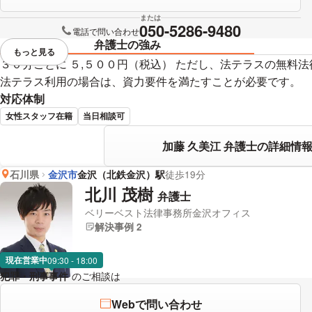
または
050-5286-9480
電話で問い合わせ
弁護士の強み
もっと見る
視覚的に省略されている要素を
３０分ごとに ５,５００円（税込） ただし、法テラスの無料
法テラス利用の場合は、資力要件を満たすことが必要です。
対応体制
女性スタッフ在籍
当日相談可
加藤 久美江 弁護士の詳細情
石川県
金沢市
金沢（北鉄金沢）駅
徒歩19分
北川 茂樹
弁護士
ベリーベスト法律事務所金沢オフィス
解決事例 2
現在営業中
09:30 - 18:00
犯罪・刑事事件
のご相談は
下記のリンクからお問い合わせください。
Webで問い合わせ