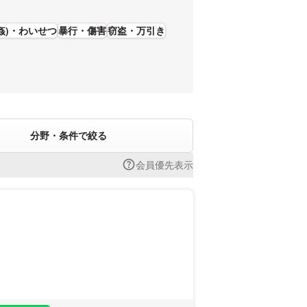
姦)・わいせつ
暴行・傷害
窃盗・万引き
分野・条件で絞る
会員優先表示