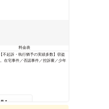
料金表
】【不起訴・執行猶予の実績多数】窃盗
。在宅事件／否認事件／控訴審／少年
を見る