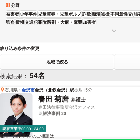
分野
被害者
少年事件
児童買春・児童ポルノ
詐欺
痴漢
盗撮
不同意性交(強
強盗
横領
交通犯罪
覚醒剤・大麻・麻薬
加害者
絞り込み条件の変更
地域で絞る
54名
検索結果：
石川県
金沢市
金沢（北鉄金沢）駅
徒歩15分
春田 菊麿
弁護士
春田法律事務所金沢オフィス
解決事例 20
現在営業中
00:00 - 24:00
犯罪・刑事事件
のご相談は
下記のリンクからお問い合わせください。