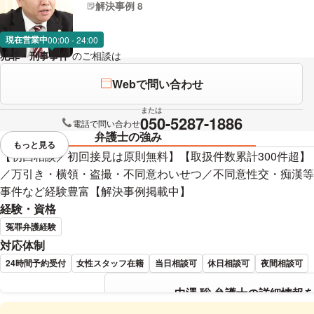
解決事例 8
現在営業中
00:00 - 24:00
犯罪・刑事事件
のご相談は
下記のリンクからお問い合わせください。
Webで問い合わせ
または
050-5287-1886
電話で問い合わせ
弁護士の強み
もっと見る
視覚的に省略されている要素を
【初回相談／初回接見は原則無料】【取扱件数累計300件超
／万引き・横領・盗撮・不同意わいせつ／不同意性交・痴漢等
事件など経験豊富【解決事例掲載中】
経験・資格
冤罪弁護経験
対応体制
24時間予約受付
女性スタッフ在籍
当日相談可
休日相談可
夜間相談可
中澤 聡 弁護士の詳細情報