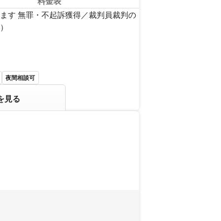
料金表
ます 無罪・不起訴獲得／裁判員裁判の
）
夜間相談可
を見る