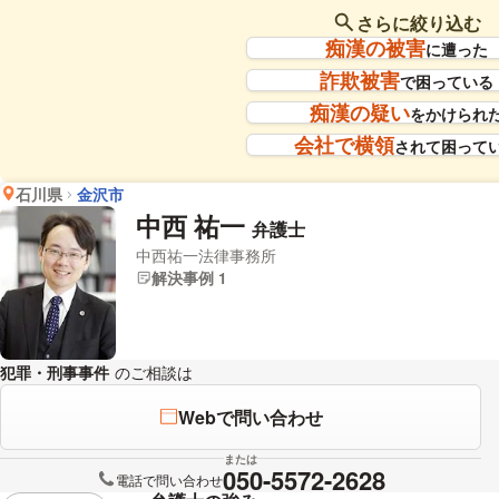
さらに絞り込む
痴漢の被害
に遭った
詐欺被害
で困っている
痴漢の疑い
をかけられ
会社で横領
されて困って
石川県
金沢市
中西 祐一
弁護士
中西祐一法律事務所
解決事例 1
犯罪・刑事事件
のご相談は
下記のリンクからお問い合わせください。
Webで問い合わせ
または
050-5572-2628
電話で問い合わせ