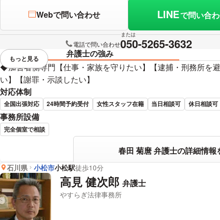
LINE
Webで問い合わせ
で問い合わ
または
050-5265-3632
電話で問い合わせ
弁護士の強み
もっと見る
視覚的に省略されている要素を
◆加害者側専門【仕事・家族を守りたい】【逮捕・刑務所を
い】【謝罪・示談したい】
対応体制
全国出張対応
24時間予約受付
女性スタッフ在籍
当日相談可
休日相談可
事務所設備
完全個室で相談
春田 菊麿 弁護士の詳細情報
石川県
小松市
小松駅
徒歩10分
高見 健次郎
弁護士
やすらぎ法律事務所