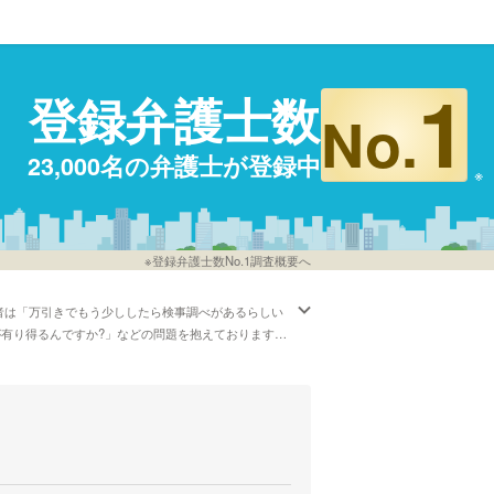
1
登録弁護士数
No.
23,000名の弁護士が登録中
※登録弁護士数No.1調査概要へ
者は「万引きでもう少ししたら検事調べがあるらしい
が有り得るんですか?」などの問題を抱えております。
電話でも対応している弁護士など、様々な条件で探す
などはほとんど調査したけど、石川周辺の弁護士また
は「私は皆様のお悩みや理想環境にそえるような納得
抱えている方は弁護士ドットコムに登録している弁護
弁護士に一度相談をしてみることをおすすめします。