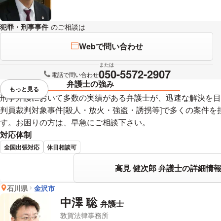
犯罪・刑事事件
のご相談は
下記のリンクからお問い合わせください。
Webで問い合わせ
または
050-5572-2907
電話で問い合わせ
弁護士の強み
もっと見る
視覚的に省略されている要素を
刑事弁護において多数の実績がある弁護士が、迅速な解決を目
判員裁判対象事件[殺人・放火・強盗・誘拐等]で多くの案件
す。お困りの方は、早急にご相談下さい。
対応体制
全国出張対応
休日相談可
高見 健次郎 弁護士の詳細情
石川県
金沢市
中澤 聡
弁護士
敦賀法律事務所