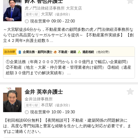
鈴木 智也
弁護士
虎ノ門法律経済事務所 大宮支店
大宮駅
（徒歩8分）
最寄り駅
現在営業中 09:00 - 22:00
～大宮駅徒歩6分から，不動産業者の顧問多数の虎ノ門法律経済事務所な
らではの高品質なリーガルサービスを提供～ 【不動産案件実績多】 【創
立４２周年×弁護士総数５...
企業法務・顧問弁護士
不動産・建築
遺産相続
（他3分野）
①企業法務（年商２０００万円から１００億円まで幅広い企業顧問）
②不動産（地主・大家・仲介業者・管理業者向け顧問） ③相続（遺産
総額３０億円までの解決実績有） ...
金井 英幸
弁護士
金井法律事務所
本庄駅
（徒歩3分）
最寄り駅
現在営業中 10:00 - 19:30
【初回相談60分無料】【夜間相談可】不動産・建築関係の問題解決に
は、高度な専門知識と豊富な経験を生かした的確な対応が必要です。ま
ずはご連絡ください。