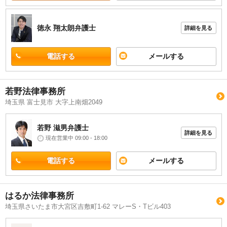
徳永 翔太朗
弁護士
詳細を見る
電話する
メールする
若野法律事務所
埼玉県 富士見市 大字上南畑2049
若野 滋男
弁護士
詳細を見る
現在営業中 09:00 - 18:00
電話する
メールする
はるか法律事務所
埼玉県さいたま市大宮区吉敷町1-62 マレーS・Tビル403