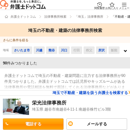
閲覧履歴
お気に入り
メニュー
弁護士ドットコム
法律事務所検索
「埼玉」法律事務所
「不動産・
埼玉の不動産・建築の法律事務所検索
さらに条件を絞る
地域
さいたま市
川越
熊谷
川口
行田
秩父
所沢
飯能
加須
本庄
東松山
春日部
狭山
羽生
鴻巣
深谷
90
件みつかりました
上尾
草加
越谷
蕨
戸田
入間
朝霞
志木
和光
弁護士ドットコムで埼玉の不動産・建築問題に注力する法律事務所が90
新座
桶川
久喜
北本
八潮
富士見
三郷
蓮田
件見つかりました。弁護士ドットコムでは託児所やキッズルームがある
法律事務所や電話相談を無料で面談してくれる法律事務所などがありま
坂戸
幸手
鶴ヶ島
日高
吉川
ふじみ野
白岡
伊奈
埼玉で不動産・建築を扱う弁護士を検索する
す。また、任意売却,騒音,欠陥住宅,建物明け渡しなどを幅広く取り扱う
検索結果
弁護士が所属する事務所もおります。そのため、具体的には「不動産・
三芳
毛呂山
越生
滑川
嵐山
小川
川島
吉見
栄光法律事務所
近隣トラブルで強い法律事務所や口コミの評価が良い法律事務所の選び
埼玉県 越谷市南越谷4-11-1 南越谷株竹ビル3階
鳩山
ときがわ
横瀬
皆野
長瀞
小鹿野
東秩父
方などの情報は下調べをしたけど、埼玉周辺の法律事務所を自宅からの
距離で検討したい」などの希望にも応えることができます。不動産・近
美里
神川
上里
寄居
宮代
杉戸
松伏
隣トラブルでお困りの方は本サイトに登録する法律事務所の中から、最
電話する
メールする
寄り駅や英語などの対応言語などの希望を考慮して、希望に適した法律