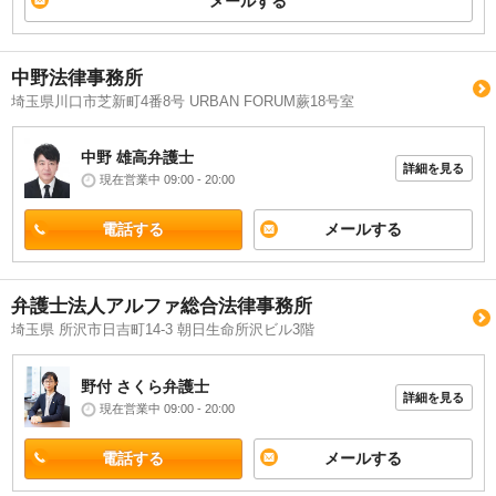
メールする
中野法律事務所
埼玉県川口市芝新町4番8号 URBAN FORUM蕨18号室
中野 雄高
弁護士
詳細を見る
現在営業中 09:00 - 20:00
電話する
メールする
弁護士法人アルファ総合法律事務所
埼玉県 所沢市日吉町14-3 朝日生命所沢ビル3階
野付 さくら
弁護士
詳細を見る
現在営業中 09:00 - 20:00
電話する
メールする