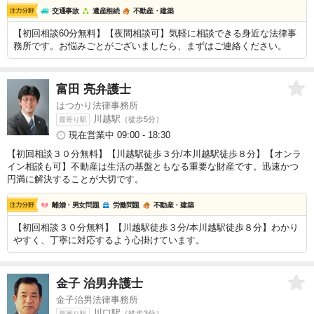
交通事故
遺産相続
不動産・建築
【初回相談60分無料】【夜間相談可】気軽に相談できる身近な法律事
務所です。お悩みごとがございましたら、まずはご連絡ください。
富田 亮
弁護士
はつかり法律事務所
川越駅
（徒歩5分）
最寄り駅
現在営業中 09:00 - 18:30
【初回相談３０分無料】【川越駅徒歩３分/本川越駅徒歩８分】【オンラ
イン相談も可】不動産は生活の基盤ともなる重要な財産です。迅速かつ
円満に解決することが大切です。
離婚・男女問題
労働問題
不動産・建築
【初回相談３０分無料】【川越駅徒歩３分/本川越駅徒歩８分】わかり
やすく、丁寧に対応するよう心掛けています。
金子 治男
弁護士
金子治男法律事務所
川口駅
（徒歩3分）
最寄り駅