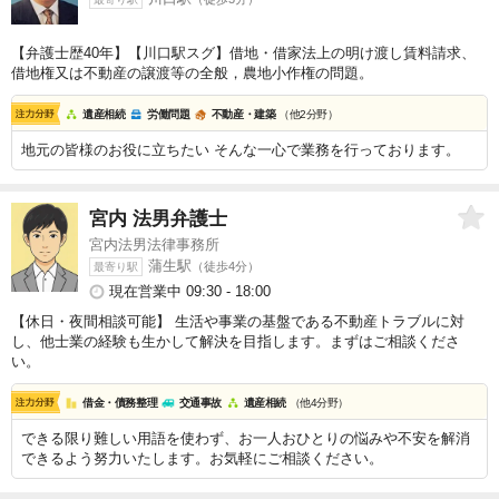
【弁護士歴40年】【川口駅スグ】借地・借家法上の明け渡し賃料請求、
借地権又は不動産の譲渡等の全般，農地小作権の問題。
遺産相続
労働問題
不動産・建築
（他2分野）
地元の皆様のお役に立ちたい そんな一心で業務を行っております。
宮内 法男
弁護士
宮内法男法律事務所
蒲生駅
（徒歩4分）
最寄り駅
現在営業中 09:30 - 18:00
【休日・夜間相談可能】 生活や事業の基盤である不動産トラブルに対
し、他士業の経験も生かして解決を目指します。まずはご相談くださ
い。
借金・債務整理
交通事故
遺産相続
（他4分野）
できる限り難しい用語を使わず、お一人おひとりの悩みや不安を解消
できるよう努力いたします。お気軽にご相談ください。