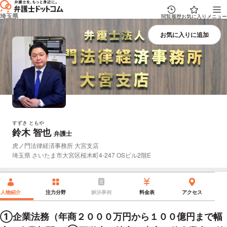
埼玉県
閲覧履歴
お気に入り
メニュー
すずき ともや
鈴木 智也
プロフィール
弁護士
所属事務所：
虎ノ門法律経済事務所 大宮支店
所在地：
埼玉県 さいたま市大宮区桜木町4-247 OSビル2階E
人物紹介
注力分野
解決事例
料金表
アクセス
①企業法務（年商２０００万円から１００億円まで幅