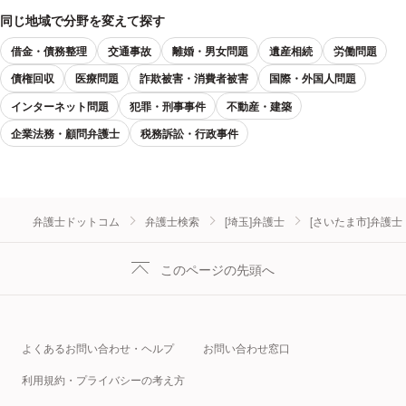
同じ地域で分野を変えて探す
借金・債務整理
交通事故
離婚・男女問題
遺産相続
労働問題
債権回収
医療問題
詐欺被害・消費者被害
国際・外国人問題
インターネット問題
犯罪・刑事事件
不動産・建築
企業法務・顧問弁護士
税務訴訟・行政事件
弁護士ドットコム
弁護士検索
[埼玉]弁護士
[さいたま市]弁護士
このページの先頭へ
よくあるお問い合わせ・ヘルプ
お問い合わせ窓口
利用規約・プライバシーの考え方