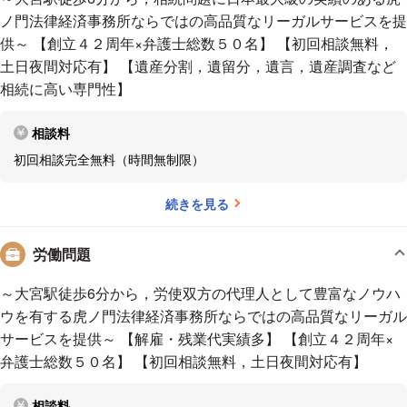
接、被害者やご遺族と何度も打ち合せること、被害者参加代理
ノ門法律経済事務所ならではの高品質なリーガルサービスを提
人や定期金賠償にも積極的に取り組むことを続けてきました。
供～ 【創立４２周年×弁護士総数５０名】 【初回相談無料，
土日夜間対応有】 【遺産分割，遺留分，遺言，遺産調査など
相続に高い専門性】
相談料
初回相談完全無料（時間無制限）
続きを見る
労働問題
～大宮駅徒歩6分から，労使双方の代理人として豊富なノウハ
ウを有する虎ノ門法律経済事務所ならではの高品質なリーガル
サービスを提供～ 【解雇・残業代実績多】 【創立４２周年×
弁護士総数５０名】 【初回相談無料，土日夜間対応有】
相談料