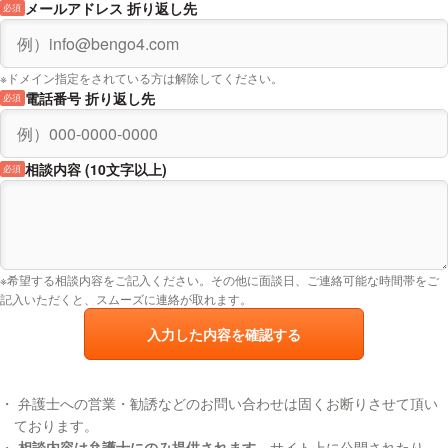
メールアドレス 折り返し先
必須
出て行くとなると、営業保障や引越し費用を出していただかないと、
本当に会社は倒れてしまいます。もちろん、土地が見つかれば良いの
ですが、不安で仕方ありません。
※ドメイン指定をされている方は解除してください。
20年以上居た敷地には、資材もかなり有りますし、簡易プレハブ等も
電話番号 折り返し先
必須
幾つもあり、建設業の為、廃材などもストックしているので、引越し
で全てを持ち出すなど気の遠くなる作業です。しかも仕事をしながら
の退去は倒産に追い込まれる程の危機となります。
相談内容 (10文字以上)
必須
この立ち退き要求の通り、出て行かなければならないのでしょうか？
仮に立ち退く場合、費用は請求できるのでしょうか？
続く②へ
※希望する相談内容をご記入ください。その他に面談日、ご連絡可能な時間帯をご
記入いただくと、スムーズに連絡が取れます。
入力した内容を確認する
弁護士への営業・勧誘などのお問い合わせは固くお断りさせて頂い
ております。
相談内容は弁護士にのみ提供されます。
サイト上に公開されたり、