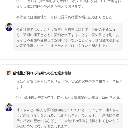
現在、地主様（8年程前まで社員だった方の奥様が貸主）に土地をお
借りし建設関係の事業所を構えております。
契約書には雑種地で、目的は露天資材置き場と記載ありました。
お借りして２０年以上になります。
公正証書ではないこと，貸主から借主に対して、契約の更新はな
今に至るまでは、 ５年毎に契約書を交わしてきました。
く、期間の満了とともに契約が終了することを、契約書とは別にあ
今までに賃料など滞らせた事や、ご迷惑をお掛けしたした事はありま
らかじめ書面を交付して説明していないことから，借地借家法所定
せん。
の定期借家になってしまったとまではいえないと思われます。
そうすると，更新拒絶の正当事由の有無により，立ち退きを拒否で
ところが今から3年程前に、アパートを建てたいので立ち退きしても
きる可能性があります。
らいたいと そのアパート会社を代理人として申し立てて来られまし
早急に近くの弁護士に相談すべき事例です。
た。
借地権が切れる時期での立ち退き相談
こちらとしては、今更 事業所を立ち退くのは大損失となり正直、存
私は今賃貸に暮らしておりますが、実家の家屋の事で相談させて頂き
続の危機に陥る事態ですのではっきりと断り続けました。
ます。
何とか話し合いを乗り越えた頃、地主様から契約の更新時に、今まで
現在 借地権の更新が7月に切れる木造建築60年の家屋に80の父と兄が
と違う新しい名前の契約書を渡されました。
住んでおります。数日前に、地代の管理会社から、地主が土地を売却
したいので話に来ると連絡がありました。家自体はもう古く、売却価
今までは、土地賃貸借契約書で５年の契約期間でした。しかしその時
地主さんとの良好な関係は崩さずにいたいところですが、地主さん
値はありません。
に手渡されたものは 一般定期借地権設定契約書というものでした。
にどのような話をされるかは別としても、ひとまず、一度法律事務
母が亡くなった時、土地を返すとしたらどうなるかと、解体費用等確
契約書の頭書には ３年の契約期間とあります。
所に相談に行かれるなどして、借地権の価値を把握されておいた方
認した時には200万かかると言われました。介護の父を今交代でみて
がよいのではないかと思われます。