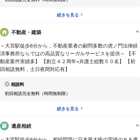
不動産では、売買や紛争のみならず、賃貸管理、仲介、契約書
作成、立会、大手デベロッパーと協同しての立退・建替え交渉
続きを見る
なども手掛けてきました。不動産全般の経験を積んできました
ので、地主様大家様、不動産仲介業者・管理業者様の顧問業務
不動産・建築
を得意としております。もちろん個別案件もお受けしておりま
す。
～大宮駅徒歩6分から，不動産業者の顧問多数の虎ノ門法律経
企業法務では、年商２０００万円から１００億円まで様々な会
済事務所ならではの高品質なリーガルサービスを提供～ 【不
社の顧問や個別案件を担当してきました。私は、弊所AI責任者
動産案件実績多】 【創立４２周年×弁護士総数５０名】 【初
を務めるなどビジネスの合理性に強い関心を持っており、契約
回相談無料，土日夜間対応有】
書、債権、雇用、コンプラ、事業承継などあらゆる企業法務に
ついて、最新最高のアイデアを提供することを目標としていま
相談料
す。
初回相談完全無料（時間無制限）
相続では、遺産総額３０億円まで幅広い規模を解決してきまし
た。そのため、特別受益や寄与分はもちろん、不動産が多数存
続きを見る
在し現金がない場合の方針、賃貸不動産の評価、非上場会社株
式の評価や取得者、多額の出金の調査など、大規模・複雑な相
遺産相続
続特有の問題を得意としております。
交通事故では、死亡や重大後遺障害事案について、弁護士が直
～大宮駅徒歩6分から，相続問題に日本最大級の実績のある虎