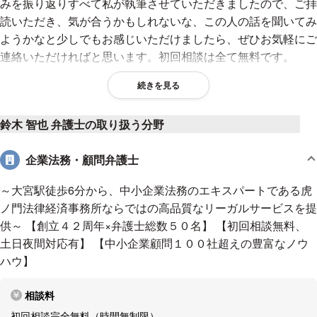
みを振り返りすべて私が執筆させていただきましたので、ご拝
読いただき、気が合うかもしれないな、この人の話を聞いてみ
ようかなと少しでもお感じいただけましたら、ぜひお気軽にご
連絡いただければと思います。初回相談は全て無料です。
自己紹介
続きを見る
当事務所は、１９７２年に創業し、企業法務、不動産、相続、
鈴木 智也 弁護士の取り扱う分野
重大交通事故を中心に発展してきた事務所です。現在は、弁護
士約９０名が所属しております。
企業法務・顧問弁護士
大宮支店は、全国で２番目に設立された支店です。
私は、鴻巣市で生まれ川口市で過ごした埼玉県民であり、ふる
～大宮駅徒歩6分から、中小企業法務のエキスパートである虎
さと埼玉の皆様のお悩みを解決したいと考えていたことから、
ノ門法律経済事務所ならではの高品質なリーガルサービスを提
２０１３年より大宮支店長を務めております。
供～ 【創立４２周年×弁護士総数５０名】 【初回相談無料、
私は、司法試験民事系上位４％で合格するなど、弁護士を志し
土日夜間対応有】 【中小企業顧問１００社超えの豊富なノウ
た頃から民事系に関心を有しておりましたので、企業法務、不
ハウ】
動産、相続、重大交通事故を中心に取り扱っています。
相談料
取扱分野
初回相談完全無料（時間無制限）