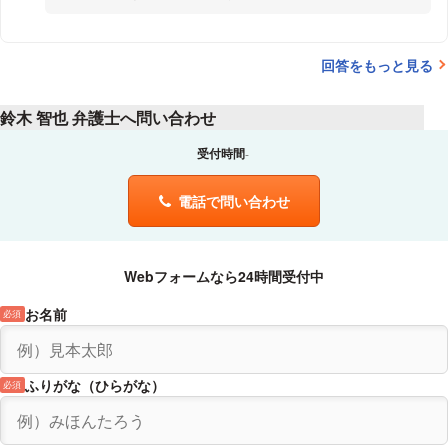
いて、生活するのがやっとの為今回の交渉で、解体費用や立ち退き料
期間が短くなったのと契約名称が変わったのが不安要素でした。簡易
うまく解決するとよいですね。
を請求する事は可能なのでしょうか？全く知識が無いため、どう話し
プレハブの 事業所ですが 、立ち退きを要求された場合、本当に経営
て良いかわかりません。アドバイスいただけると助かります。地主さ
存続に関わります。
回答をもっと見る
んとは仲良くお付き合いさせて頂いておりますのであまりもめたくな
いと思っております。
当方としては３年間の契約でも構いませんが、期間間満了したので
と、立ち退き要求されるのではと、気が気でなりませんでしたが信頼
鈴木 智也 弁護士へ問い合わせ
して署名しました。
受付時間
それから3年の月日が経とうとしている最近になって、地主様から こ
の10月で立ち退きして欲しいと言われ、とても苦しんでおります。
電話で問い合わせ
(契約の目的)には
法第２２条に規定する借地権を設定する。
定期借地権は賃借権とする。
Webフォームなら24時間受付中
本件借地権については更新の請求及び 土地使用の継続による
契約の更新ならびに建物の築造による存続期間の延長がなく
お名前
また 乙は法第１３条の規定による本件建物の買取を請求する事が出
必須
来ない。
とありました。
ふりがな（ひらがな）
必須
この契約書は公正証書ではありません。
当方としましては ここで経営を続けていきたいです。というより、