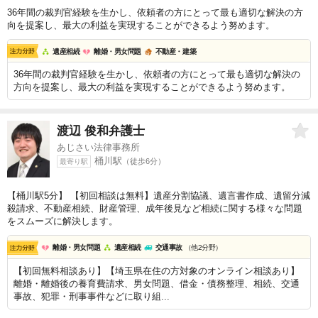
36年間の裁判官経験を生かし、依頼者の方にとって最も適切な解決の方
向を提案し、最大の利益を実現することができるよう努めます。
遺産相続
離婚・男女問題
不動産・建築
36年間の裁判官経験を生かし、依頼者の方にとって最も適切な解決の
方向を提案し、最大の利益を実現することができるよう努めます。
渡辺 俊和
弁護士
あじさい法律事務所
桶川駅
（徒歩6分）
最寄り駅
【桶川駅5分】 【初回相談は無料】遺産分割協議、遺言書作成、遺留分減
殺請求、不動産相続、財産管理、成年後見など相続に関する様々な問題
をスムーズに解決します。
離婚・男女問題
遺産相続
交通事故
（他2分野）
【初回無料相談あり】【埼玉県在住の方対象のオンライン相談あり】
離婚・離婚後の養育費請求、男女問題、借金・債務整理、相続、交通
事故、犯罪・刑事事件などに取り組...