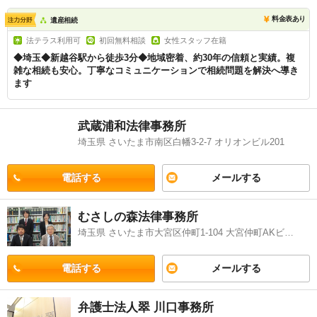
駅などの条件を踏まえて、自身にあう法律事務所に電話またはメールを
料金表あり
遺産相続
してみてください。
法テラス利用可
初回無料相談
女性スタッフ在籍
◆埼玉◆新越谷駅から徒歩3分◆地域密着、約30年の信頼と実績。複
雑な相続も安心。丁寧なコミュニケーションで相続問題を解決へ導き
ます
武蔵浦和法律事務所
埼玉県 さいたま市南区白幡3-2-7 オリオンビル201
電話する
メールする
むさしの森法律事務所
埼玉県 さいたま市大宮区仲町1-104 大宮仲町AKビル9階
電話する
メールする
弁護士法人翠 川口事務所