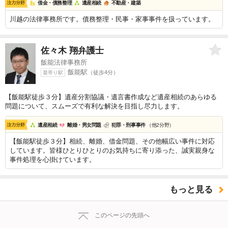
借金・債務整理
遺産相続
不動産・建築
川越の法律事務所です。債務整理・民事・家事事件を扱っています。
佐々木 翔
弁護士
飯能法律事務所
飯能駅
（徒歩4分）
最寄り駅
【飯能駅徒歩３分】遺産分割協議・遺言書作成など遺産相続のあらゆる
問題について、スムーズで有利な解決を目指し尽力します。
遺産相続
離婚・男女問題
犯罪・刑事事件
（他2分野）
【飯能駅徒歩３分】相続、離婚、借金問題、その他幅広い事件に対応
しています。皆様ひとりひとりのお気持ちに寄り添った、誠実親身な
事件処理を心掛けています。
もっと見る
このページの先頭へ