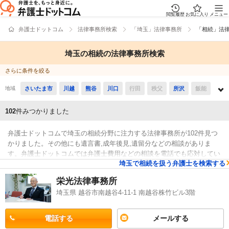
閲覧履歴
お気に入り
メニュー
弁護士ドットコム
法律事務所検索
「埼玉」法律事務所
「相続」法
埼玉の相続の法律事務所検索
さらに条件を絞る
地域
さいたま市
川越
熊谷
川口
行田
秩父
所沢
飯能
加須
本庄
東松山
春日部
狭山
羽生
鴻巣
深谷
102
件みつかりました
上尾
草加
越谷
蕨
戸田
入間
朝霞
志木
和光
弁護士ドットコムで埼玉の相続分野に注力する法律事務所が102件見つ
新座
桶川
久喜
北本
八潮
富士見
三郷
蓮田
かりました。その他にも遺言書,成年後見,遺留分などの相談がありま
す。弁護士ドットコムでは弁護士費用などの相談を電話でも応対してい
坂戸
幸手
鶴ヶ島
日高
吉川
ふじみ野
白岡
伊奈
埼玉で相続を扱う弁護士を検索する
る法律事務所や無料の法律相談「みんなの法律相談」に回答している法
検索結果
律事務所などがあります。また、遺産分割,相続放棄などを幅広く取り
三芳
毛呂山
越生
滑川
嵐山
小川
川島
吉見
栄光法律事務所
扱う弁護士が所属する事務所もおります。そのため、具体的には「相続
埼玉県 越谷市南越谷4-11-1 南越谷株竹ビル3階
鳩山
ときがわ
横瀬
皆野
長瀞
小鹿野
東秩父
分野に強い法律事務所やレビューが良い法律事務所の選び方などはだい
たいチェックしたけど、埼玉近くの法律事務所を自宅からの距離で比較
美里
神川
上里
寄居
宮代
杉戸
松伏
したい」などの要望にも応えることができます。相続分野で心配事があ
電話する
メールする
る方は弁護士ドットコムに登録法律事務所の中から、取扱分野や最寄り