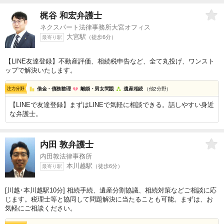
梶谷 和宏
弁護士
ネクスパート法律事務所大宮オフィス
大宮駅
（徒歩6分）
最寄り駅
【LINE友達登録】不動産評価、相続税申告など、全て丸投げ、ワンスト
ップで解決いたします。
借金・債務整理
離婚・男女問題
遺産相続
（他2分野）
【LINEで友達登録】まずはLINEで気軽に相談できる。話しやすい身近
な弁護士。
内田 敦
弁護士
内田敦法律事務所
本川越駅
（徒歩6分）
最寄り駅
[川越･本川越駅10分] 相続手続、遺産分割協議、相続対策などご相談に応
じます。税理士等と協同して問題解決に当たることも可能。まずは、お
気軽にご相談ください。