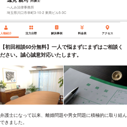
弁護士
所属事務所：
へんみ法律事務所
所在地：
埼玉県川口市幸町3-10-2 東商ビル5-3C
人物紹介
注力分野
解決事例
料金表
アクセス
【初回相談60分無料】一人で悩まずにまずはご相談く
ださい。誠心誠意対応いたします。
弁護士になって以来、離婚問題や男女問題に積極的に取り組ん
できました。