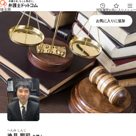
埼玉県
閲覧履歴
お気に入り
メニュー
へんみ しんじ
逸見 親司
プロフィール