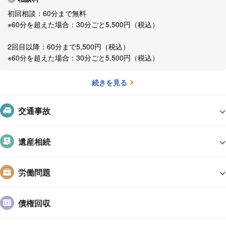
うアドバイスをすることもあります。その場合でも、次善の策
初回相談：60分まで無料
を当事者の方と話し合います。
※60分を超えた場合：30分ごと5,500円（税込）
相手との間では、交渉で終わる場合もあれば、調停・裁判まで
2回目以降：60分まで5,500円（税込）
する場合もあります。調停・裁判までとなると長丁場です。自
※60分を超えた場合：30分ごと5,500円（税込）
らが調停や裁判の当事者になるということは、紛争の中に身を
置くことであり、大きなストレスにさらされ続けます。
続きを見る
必ずしも思うようにならず、心身ともに疲労します。どれだけ
交通事故
長丁場になろうとも、最初から最後まで当事者に寄り添って解
決を目指していきます。
遺産相続
お悩みの方は，まずは一度、ご連絡ください。ご連絡はお電話
またはメールでお願いいたします。夜間祝日の場合，メールを
労働問題
いただければ可能な限り迅速に対応いたします。ご連絡いただ
いたうえで，お打ち合わせの日程を調整させていただきます。
債権回収