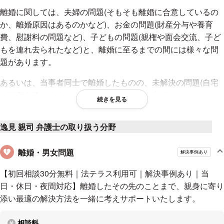
離婚に関しては、夫婦の問題(そもそも離婚に合意しているの
か、離婚原因はあるのかなど)、お金の問題(財産分与や養育
費、慰謝料の問題など)、子どもの問題(親権や面会交流、子ど
もを連れ去られたなど)と、離婚に至るまでの間には様々な問
題があります。
あるいは、当事者同士で離婚したものの、未解決の問題(自宅
が共有名義のままだったとか、元妻が家を出ていかないなど)
続きを見る
が残っている場合もあります。一口に離婚といっても直面する
問題は様々です。
逸見 親司 弁護士の取り扱う分野
こうした多くの問題点に直面した場合，何を優先すべきかわか
離婚・男女問題
らなくなります。私の役目は，当事者のお話をじっくりお聞き
解決事例あり
した上で問題点を整理し、適切な指針を示していくことです。
【初回相談30分無料｜法テラス利用可｜解決事例あり｜当
最初の相談から最終解決に至るまで、当事者の方に寄り添って
日・休日・夜間対応】離婚したその先のことまで、親身に寄り
何がベストな解決なのかを模索し続けます。
添い最適の解決方法を一緒に考えサポートいたします。
一時の勢いで離婚したいという相談を受けても、離婚後の生活
設計ができているのかなどをお聞きし、離婚を思いとどまるよ
相談料