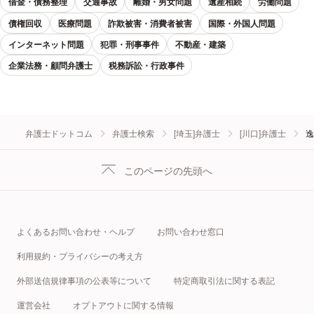
借金・債務整理
交通事故
離婚・男女問題
遺産相続
労働問題
債権回収
医療問題
詐欺被害・消費者被害
国際・外国人問題
インターネット問題
犯罪・刑事事件
不動産・建築
企業法務・顧問弁護士
税務訴訟・行政事件
弁護士ドットコム
弁護士検索
[埼玉]弁護士
[川口]弁護士
逸
このページの先頭へ
よくあるお問い合わせ・ヘルプ
お問い合わせ窓口
利用規約・プライバシーの考え方
外部送信規律事項の公表等について
特定商取引法に関する表記
運営会社
オプトアウトに関する情報