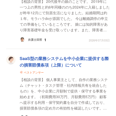
【相談の背景】 20代後半の娘のことです。 2019年に
一つ上の男性と約6年同棲ののち2024年に入籍しました
が昨年12月にで別居生活になりました。結婚期間は約
１年。モラハラdvが原因でした。 今は離婚調停の申立
ての準備をしているところです。 娘には知的障害があ
り障害基礎年金を受け取っています。また、障害者雇
用で収入を得ていた時期もありました。 同棲中から男
1
弁護士回答
2026年07月03日
性...
SaaS型の業務システムを中小企業に提供する際
の損害賠償条項（上限）について
ベストアンサー
【相談の背景】 個人事業主として、自作の業務システ
ム（チャット・タスク管理・社内情報共有を統合した
もの）を、中小企業に月額制で提供・保守する事業を
始めます。（初期費用30万円、月額費用5万円） 顧客
へ提示する利用・保守契約書を自分で作成しており、
損害賠償条項の定め方の有効性を確認したいです。
【質問1】 損害賠償の上限を『直近12か月の支払総額