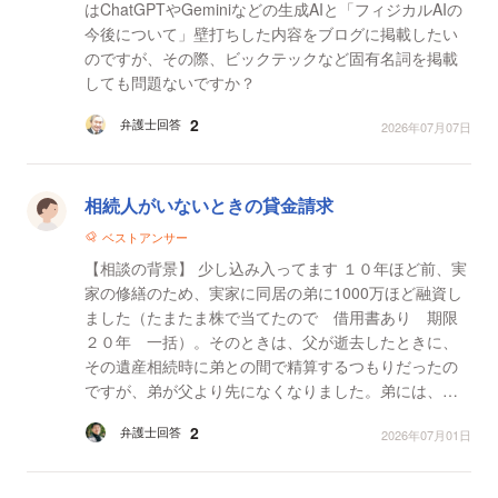
はChatGPTやGeminiなどの生成AIと「フィジカルAIの
今後について」壁打ちした内容をブログに掲載したい
のですが、その際、ビックテックなど固有名詞を掲載
しても問題ないですか？
2
弁護士回答
2026年07月07日
相続人がいないときの貸金請求
ベストアンサー
【相談の背景】 少し込み入ってます １０年ほど前、実
家の修繕のため、実家に同居の弟に1000万ほど融資し
ました（たまたま株で当てたので 借用書あり 期限
２０年 一括）。そのときは、父が逝去したときに、
その遺産相続時に弟との間で精算するつもりだったの
ですが、弟が父より先になくなりました。弟には、重
度知的障害の息子（一人っ子）がいます。この子に
2
弁護士回答
2026年07月01日
は、いず...