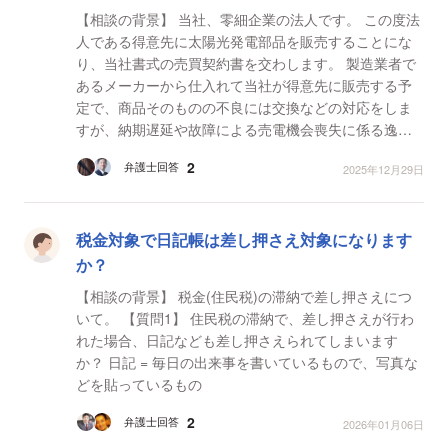
【相談の背景】 当社、零細企業の法人です。 この度法
人である得意先に太陽光発電部品を販売することにな
り、当社書式の売買契約書を交わします。 製造業者で
あるメーカーから仕入れて当社が得意先に販売する予
定で、商品そのものの不良には交換などの対応をしま
すが、納期遅延や故障による売電機会喪失に係る逸失
利益までは当社負担とはしません（得意先了承済） ...
2
弁護士回答
2025年12月29日
税金対象で日記帳は差し押さえ対象になります
か？
【相談の背景】 税金(住民税)の滞納で差し押さえにつ
いて。 【質問1】 住民税の滞納で、差し押さえが行わ
れた場合、日記なども差し押さえられてしまいます
か？ 日記 = 毎日の出来事を書いているもので、写真な
どを貼っているもの
2
弁護士回答
2026年01月06日