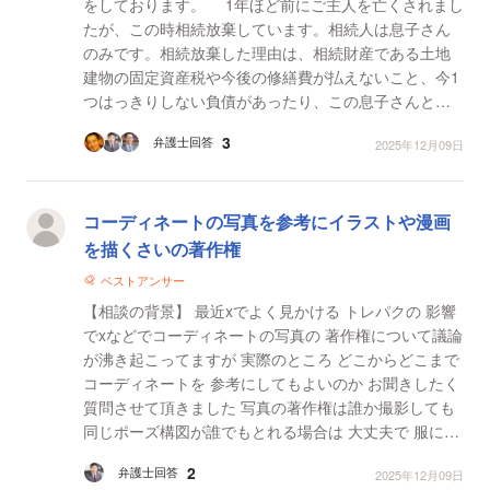
をしております。 1年ほど前にご主人を亡くされまし
たが、この時相続放棄しています。相続人は息子さん
のみです。相続放棄した理由は、相続財産である土地
建物の固定資産税や今後の修繕費が払えないこと、今1
つはっきりしない負債があったり、この息子さんとの
関係性も複雑だったためです。 この息子さんは土地
3
弁護士回答
2025年12月09日
建...
コーディネートの写真を参考にイラストや漫画
を描くさいの著作権
ベストアンサー
【相談の背景】 最近xでよく見かける トレパクの 影響
でxなどでコーディネートの写真の 著作権について議論
が沸き起こってますが 実際のところ どこからどこまで
コーディネートを 参考にしてもよいのか お聞きしたく
質問させて頂きました 写真の著作権は誰か撮影しても
同じポーズ構図が誰でもとれる場合は 大丈夫で 服に関
しても工業製品デザインも特徴的な ...
2
弁護士回答
2025年12月09日