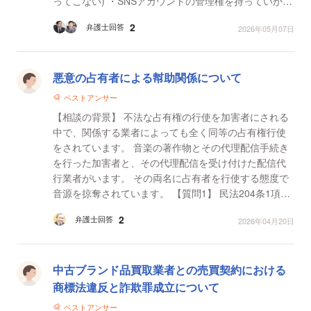
ってこない) ・SNSアカウントの管理権を持っていかれ
てしまう ・契約解除について、事務所側のみ解除が...
2
弁護士回答
2026年05月07日
悪意の占有者による幇助関係について
ベストアンサー
【相談の背景】 不法な占有権の行使を加害者にされる
中で、関係する業者によっても全く同等の占有権行使
をされています。 音楽の著作物とその代理配信手続き
を行った加害者と、その代理配信を受け付けた配信代
行業者がいます。 その両名に占有者を行使する態度で
音源を掠奪されています。 【質問1】 民法204条1項の
1における代理占有権の消滅について、書かれてい...
2
弁護士回答
2026年04月20日
中古ブランド品買取業者との売買契約における
商標法違反と詐欺罪成立について
ベストアンサー