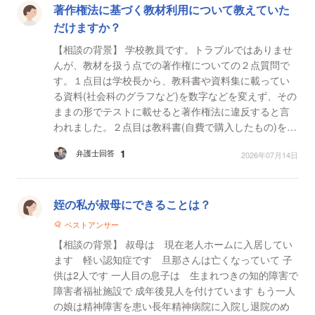
著作権法に基づく教材利用について教えていた
だけますか？
【相談の背景】 学校教員です。トラブルではありませ
んが、教材を扱う点での著作権についての２点質問で
す。１点目は学校長から、教科書や資料集に載ってい
る資料(社会科のグラフなど)を数字などを変えず、その
ままの形でテストに載せると著作権法に違反すると言
われました。２点目は教科書(自費で購入したもの)をP
DF化し、教材研究に利用したり、生成AI (notebook L
1
弁護士回答
2026年07月14日
M)に読...
姪の私が叔母にできることは？
ベストアンサー
【相談の背景】 叔母は 現在老人ホームに入居してい
ます 軽い認知症です 旦那さんは亡くなっていて 子
供は2人です 一人目の息子は 生まれつきの知的障害で
障害者福祉施設で 成年後見人を付けています もう一人
の娘は精神障害を患い長年精神病院に入院し退院のめ