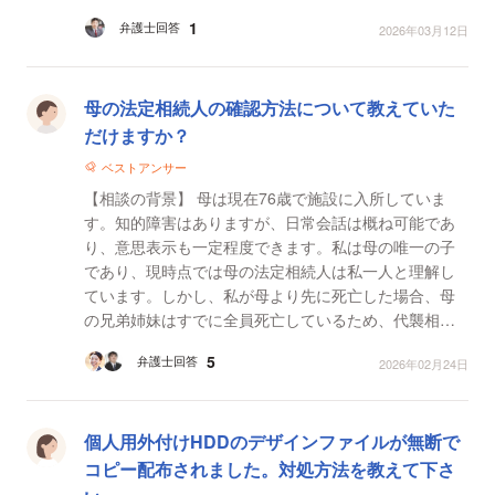
ださい。 1. 悪質な「なりすまし」の証拠 ・模倣者が
1
弁護士回答
2026年03月12日
個...
母の法定相続人の確認方法について教えていた
だけますか？
ベストアンサー
【相談の背景】 母は現在76歳で施設に入所していま
す。知的障害はありますが、日常会話は概ね可能であ
り、意思表示も一定程度できます。私は母の唯一の子
であり、現時点では母の法定相続人は私一人と理解し
ています。しかし、私が母より先に死亡した場合、母
の兄弟姉妹はすでに全員死亡しているため、代襲相続
により兄弟姉妹の子2名（姪1名および甥1名）に相続権
5
弁護士回答
2026年02月24日
が移る可能...
個人用外付けHDDのデザインファイルが無断で
コピー配布されました。対処方法を教えて下さ