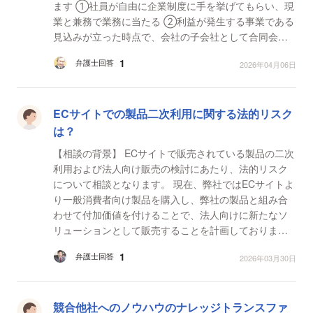
ます ①社員が自由に企業制度に手を挙げてもらい、現
業と兼務で業務に当たる ②利益が発生する事業である
見込みが立った時点で、会社の子会社として合同会社
を立ち上げ、会社に籍をのこしたまま、出向という形
1
弁護士回答
2026年04月06日
で選...
ECサイトでの製品二次利用に関する法的リスク
は？
【相談の背景】 ECサイトで販売されている製品の二次
利用および法人向け販売の検討にあたり、法的リスク
について相談となります。 現在、弊社ではECサイトよ
り一般消費者向け製品を購入し、弊社の製品と組み合
わせて付加価値を付けることで、法人向けに新たなソ
リューションとして販売することを計画しておりま
す。現時点では製造元とは販売契約は締結しておりま
1
弁護士回答
2026年03月30日
せん。 ...
競合他社へのノウハウのナレッジトランスファ