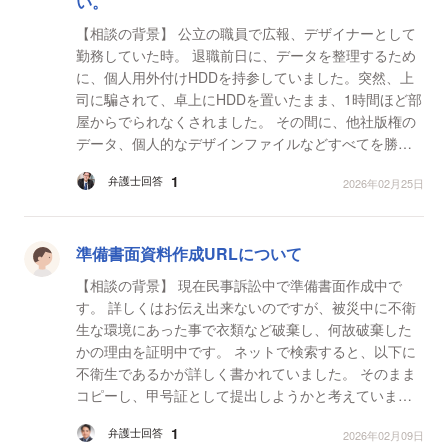
い。
【相談の背景】 公立の職員で広報、デザイナーとして
勤務していた時。 退職前日に、データを整理するため
に、個人用外付けHDDを持参していました。突然、上
司に騙されて、卓上にHDDを置いたまま、1時間ほど部
屋からでられなくされました。 その間に、他社版権の
データ、個人的なデザインファイルなどすべてを勝手
にコピーされていました。 そして、退社３年後、その
1
弁護士回答
2026年02月25日
ファ...
準備書面資料作成URLについて
【相談の背景】 現在民事訴訟中で準備書面作成中で
す。 詳しくはお伝え出来ないのですが、被災中に不衛
生な環境にあった事で衣類など破棄し、何故破棄した
かの理由を証明中です。 ネットで検索すると、以下に
不衛生であるかが詳しく書かれていました。 そのまま
コピーし、甲号証として提出しようかと考えていま
す。 【質問1】 資料を提出時、コピー可能であるな
1
弁護士回答
2026年02月09日
ら、...