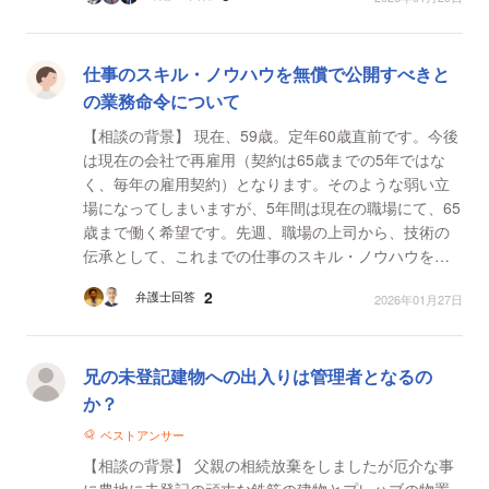
権、...
仕事のスキル・ノウハウを無償で公開すべきと
の業務命令について
【相談の背景】 現在、59歳。定年60歳直前です。今後
は現在の会社で再雇用（契約は65歳までの5年ではな
く、毎年の雇用契約）となります。そのような弱い立
場になってしまいますが、5年間は現在の職場にて、65
歳まで働く希望です。先週、職場の上司から、技術の
伝承として、これまでの仕事のスキル・ノウハウを職
場に伝達しろと言われました。また、2026年度予算に
2
弁護士回答
2026年01月27日
あげて、...
兄の未登記建物への出入りは管理者となるの
か？
ベストアンサー
【相談の背景】 父親の相続放棄をしましたが厄介な事
に農地に未登記の頑丈な鉄筋の建物とプレハブの物置