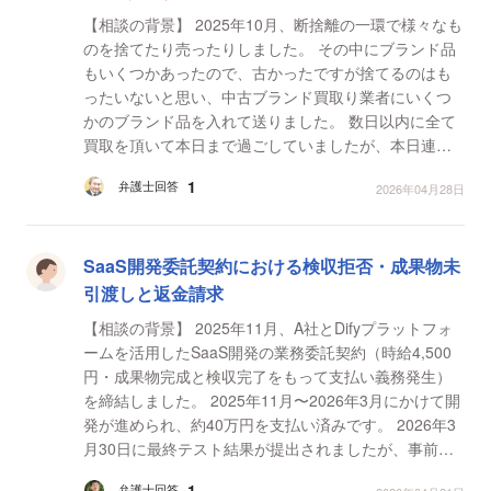
【相談の背景】 2025年10月、断捨離の一環で様々なも
のを捨てたり売ったりしました。 その中にブランド品
もいくつかあったので、古かったですが捨てるのはも
ったいないと思い、中古ブランド買取り業者にいくつ
かのブランド品を入れて送りました。 数日以内に全て
買取を頂いて本日まで過ごしていましたが、本日連絡
があり、 「お送り頂いた中に一点贋作であると判明し
1
弁護士回答
2026年04月28日
た...
SaaS開発委託契約における検収拒否・成果物未
引渡しと返金請求
【相談の背景】 2025年11月、A社とDifyプラットフォ
ームを活用したSaaS開発の業務委託契約（時給4,500
円・成果物完成と検収完了をもって支払い義務発生）
を締結しました。 2025年11月〜2026年3月にかけて開
発が進められ、約40万円を支払い済みです。 2026年3
月30日に最終テスト結果が提出されましたが、事前に
合意した検収基準（ハルシネーション0件・レベル3が9
1
弁護士回答