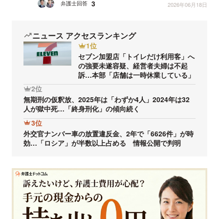
3
弁護士回答
2026年06月18日
（初...
ニュース アクセスランキング
1位
セブン加盟店「トイレだけ利用客」へ
の強要未遂容疑、経営者夫婦は不起
訴…本部「店舗は一時休業している」
2位
無期刑の仮釈放、2025年は「わずか4人」2024年は32
人が獄中死…「終身刑化」の傾向続く
3位
外交官ナンバー車の放置違反金、2年で「6626件」が時
効…「ロシア」が半数以上占める 情報公開で判明