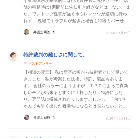
舗の移動時は1週間前に告知引き継ぎなどはしない。 ま
た、ワントップ性質が強くホウレンソウが適切に行わ
れず、 現場でトラブルが起きた場合も特段カバーせず
現場のパート・アルバイト任せで事後対応を数...
1
弁護士回答
2026年05月15日
特許裁判の難しさに関して。
ベストアンサー
【相談の背景】 私は新卒の頃から技術者として働いて
きました。私が考案した技術、特許、製品もありま
す。 会社のカラーによりますが、ＴＰＯによって真新
しいモノが出来るとすぐに上梓したり、特許にした
り、専門誌に掲載されたりします。しかし、「何でも
かんでも早く出した者勝ちになるとは限らない」とい
う事を地で行くのが私のスタイルです。 私が被害に遭
1
弁護士回答
2026年05月11日
った...