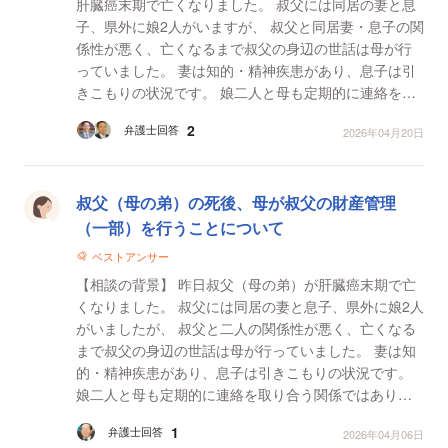
肝臓癌末期で亡くなりました。 叔父には同居の妻と息
子、県外に娘2人がいますが、 叔父と同居妻・息子の関
係性が悪く、亡くなるまで叔父の身辺の世話は母が行
っていました。 妻は知的・精神疾患があり、息子は引
きこもりの状況です。 娘二人と母も定期的に連絡を取
り合う関係ではありません。 本日母から「生前...
2
弁護士回答
2026年04月20日
叔父（母の弟）の死後、母が叔父の財産管理
（一部）を行うことについて
ベストアンサー
【相談の背景】 昨日叔父（母の弟）が肝臓癌末期で亡
くなりました。 叔父には同居の妻と息子、県外に娘2人
がいましたが、 叔父と二人の関係性が悪く、亡くなる
まで叔父の身辺の世話は母が行っていました。 妻は知
的・精神疾患があり、息子は引きこもりの状況です。
娘二人と母も定期的に連絡を取り合う関係ではありま
せん。 本日母から「生前、叔父から県外の長女へ...
1
弁護士回答
2026年04月06日