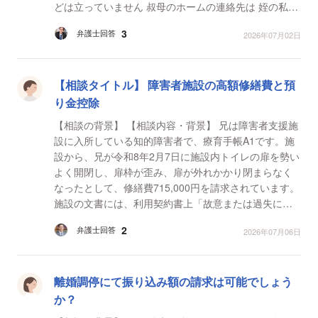
どは立っていません 叔母のホームの連絡先は 姪の私が
なっています 支払いは 全て叔母の年金の...
3
弁護士回答
2026年07月02日
【相談タイトル】 障害者施設の高額修繕費と預
り金控除
【相談の背景】 【相談内容・背景】 兄は障害者支援施
設に入所している知的障害者で、療育手帳A1です。施
設から、兄が令和8年2月7日に施設内トイレの扉を勢い
よく開閉し、扉枠が歪み、扉が外れかかり閉まらなく
なったとして、修繕費715,000円を請求されています。
施設の文書には、利用契約書上「故意または過失によ
り損害を与えた場合は弁償または原状回復義務を負
2
弁護士回答
2026年07月06日
う。...
離婚調停にて振り込み額の請求は可能でしょう
か？