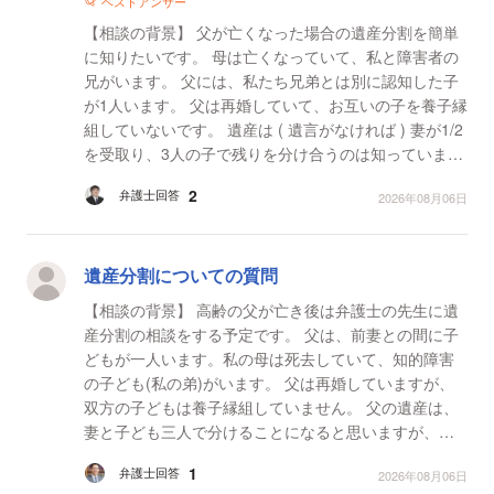
ベストアンサー
【相談の背景】 父が亡くなった場合の遺産分割を簡単
に知りたいです。 母は亡くなっていて、私と障害者の
兄がいます。 父には、私たち兄弟とは別に認知した子
が1人います。 父は再婚していて、お互いの子を養子縁
組していないです。 遺産は ( 遺言がなければ ) 妻が1/2
を受取り、3人の子で残りを分け合うのは知っていま
す。 例えば、相続予定の財産が、 不動産...
2
弁護士回答
2026年08月06日
遺産分割についての質問
【相談の背景】 高齢の父が亡き後は弁護士の先生に遺
産分割の相談をする予定です。 父は、前妻との間に子
どもが一人います。私の母は死去していて、知的障害
の子ども(私の弟)がいます。 父は再婚していますが、
双方の子どもは養子縁組していません。 父の遺産は、
妻と子ども三人で分けることになると思いますが、事
前に少し知っておきたいです。 私は、知的障害...
1
弁護士回答
2026年08月06日