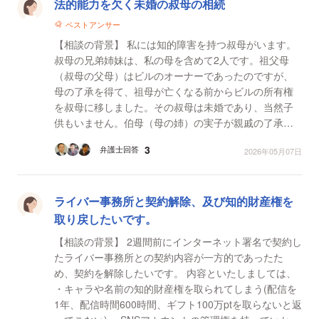
法的能力を欠く未婚の叔母の相続
ベストアンサー
【相談の背景】 私には知的障害を持つ叔母がいます。
叔母の兄弟姉妹は、私の母を含めて2人です。祖父母
（叔母の父母）はビルのオーナーであったのですが、
母の了承を得て、祖母が亡くなる前からビルの所有権
を叔母に移しました。その叔母は未婚であり、当然子
供もいません。伯母（母の姉）の実子が親戚の了承を
得ないまま勝手に手続きを進めた結果、その実子であ
3
弁護士回答
2026年05月07日
る甥が叔母...
ライバー事務所と契約解除、及び知的財産権を
取り戻したいです。
【相談の背景】 2週間前にインターネット署名で契約し
たライバー事務所との契約内容が一方的であったた
め、契約を解除したいです。 内容といたしましては、
・キャラや名前の知的財産権を取られてしまう(配信を
1年、配信時間600時間、ギフト100万ptを取らないと返