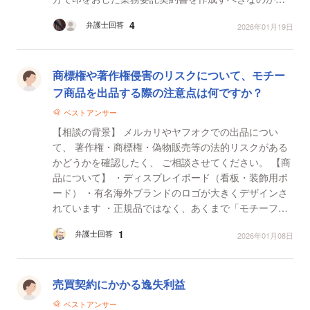
今のままでも良いのか、教えていただきたいです。
4
弁護士回答
2026年01月19日
こ...
商標権や著作権侵害のリスクについて、モチー
フ商品を出品する際の注意点は何ですか？
ベストアンサー
【相談の背景】 メルカリやヤフオクでの出品につい
て、 著作権・商標権・偽物販売等の法的リスクがある
かどうかを確認したく、 ご相談させてください。 【商
品について】 ・ディスプレイボード（看板・装飾用ボ
ード） ・有名海外ブランドのロゴが大きくデザインさ
れています ・正規品ではなく、あくまで「モチーフ」
として作られたものです ・一般的な大型...
1
弁護士回答
2026年01月08日
売買契約にかかる逸失利益
ベストアンサー