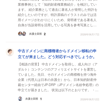
業務事例として「知的財産権業務紹介」を検討してい
ます。 紹介業務として過去に著名人が発明した特許を
紹介したいのですが、特許原稿のイラストのみでは活
用イメージがわかりにくいため、発明者である著名人
自身が当該発明を活用している写真を参考写真として
掲載を予定しています。 【質問1】 肖像権、パブリ
2
弁護士回答
2026年06月17日
シ...
中古ドメインに商標権者からドメイン移転の申
立てが来ました。どう対応すべきでしょうか。
【相談の背景】 中古ドメインを取得し、成人向け（ア
ダルト）コンテンツのアフィリエイトサイトを運営し
ていました。先日、そのドメインの商標権を持つ海外
企業（代理人は日本の弁護士）から、日本知的財産仲
裁センター経由でJP-DRP（JPドメイン名紛争処理）の
申立てが届きました。 状況は以下のとおりです。 ・相
手が求めているのはドメインの「移転」のみで、金銭
1
弁護士回答
2026年06月12日
の...