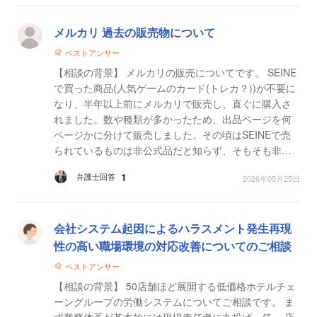
メルカリ 過去の販売物について
ベストアンサー
【相談の背景】 メルカリの販売についてです。 SEINE
で買った商品(人気ゲームのカード(トレカ？))が不要に
なり、半年以上前にメルカリで販売し、直ぐに購入さ
れました。数や種類が多かったため、出品ページを何
ページかに分けて販売しました。その頃はSEINEで売
られているものは非公式品だと知らず、そもそも非公
式品や公式品などの概念が無かった新参者だったた
1
弁護士回答
2026年05月25日
め、その...
会社システム起因によるハラスメント発生再現
性の高い職場環境の対応改善についてのご相談
ベストアンサー
【相談の背景】 50店舗ほど展開する低価格ホテルチェ
ーングループの労働システムについてご相談です。 ま
ず業務体系が基本的には現場責任者に丸投げ一任。 店