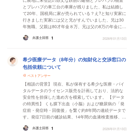
とプレハブの車三台の車庫が残りました、私は結婚し
て20年、国税局に家が売られている？え?と知り実家に
行きました実家には父と兄がすんでいました、兄は30
年無職、父親は80才年金８万、兄は父の8万の年金に依
存していました、もちろん8万では2人生活出来るわけ
1
弁護士回答
2026年01月13日
ないだ...
希少医療データ（8年分）の知財化と交渉窓口の
包括依頼について
ベストアンサー
【相談の背景】 現在、私が保有する希少な医療・バイ
タルデータのライセンス販売を計画しており、法的な
安全性を担保した進め方を模索しています。 【データ
の特異性】 くも膜下出血（小脳）および糖尿病の「発
症前・発症時・回復後」を繋ぐ約8年間の連続データで
す。発症7日前の健診結果、14年間の血液検査推移、8
年間のExcelログ（カロリー、血圧、体重、歩数等）を
1
弁護士回答
2026年01月13日
保...