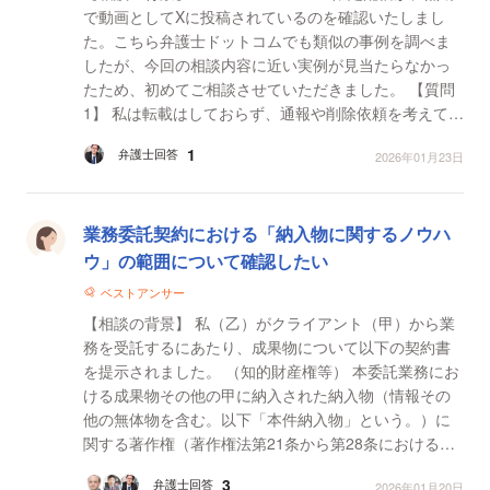
で動画としてXに投稿されているのを確認いたしまし
た。こちら弁護士ドットコムでも類似の事例を調べま
したが、今回の相談内容に近い実例が見当たらなかっ
たため、初めてご相談させていただきました。 【質問
1】 私は転載はしておらず、通報や削除依頼を考えてい
ます。この対応で私に法的責任が発生する可能性はあ
1
弁護士回答
2026年01月23日
りま...
業務委託契約における「納入物に関するノウハ
ウ」の範囲について確認したい
ベストアンサー
【相談の背景】 私（乙）がクライアント（甲）から業
務を受託するにあたり、成果物について以下の契約書
を提示されました。 （知的財産権等） 本委託業務にお
ける成果物その他の甲に納入された納入物（情報その
他の無体物を含む。以下「本件納入物」という。）に
関する著作権（著作権法第21条から第28条における各
権利。以下同じ。）、工業所有権（特許権、実用新案
3
弁護士回答
2026年01月20日