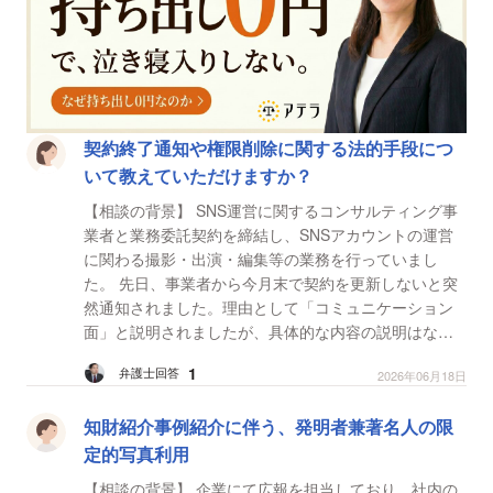
契約終了通知や権限削除に関する法的手段につ
いて教えていただけますか？
【相談の背景】 SNS運営に関するコンサルティング事
業者と業務委託契約を締結し、SNSアカウントの運営
に関わる撮影・出演・編集等の業務を行っていまし
た。 先日、事業者から今月末で契約を更新しないと突
然通知されました。理由として「コミュニケーション
面」と説明されましたが、具体的な内容の説明はな
く、事前の警告や改善指導も受けていませんでした。
1
弁護士回答
2026年06月18日
また、...
知財紹介事例紹介に伴う、発明者兼著名人の限
定的写真利用
【相談の背景】 企業にて広報を担当しており、社内の