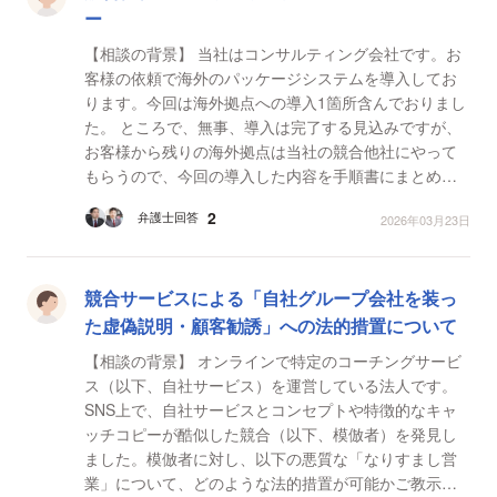
ー
【相談の背景】 当社はコンサルティング会社です。お
客様の依頼で海外のパッケージシステムを導入してお
ります。今回は海外拠点への導入1箇所含んでおりまし
た。 ところで、無事、導入は完了する見込みですが、
お客様から残りの海外拠点は当社の競合他社にやって
もらうので、今回の導入した内容を手順書にまとめて
納品して欲しいと言われております。 また、競合他社
2
弁護士回答
2026年03月23日
は現...
競合サービスによる「自社グループ会社を装っ
た虚偽説明・顧客勧誘」への法的措置について
【相談の背景】 オンラインで特定のコーチングサービ
ス（以下、自社サービス）を運営している法人です。
SNS上で、自社サービスとコンセプトや特徴的なキャ
ッチコピーが酷似した競合（以下、模倣者）を発見し
ました。模倣者に対し、以下の悪質な「なりすまし営
業」について、どのような法的措置が可能かご教示く