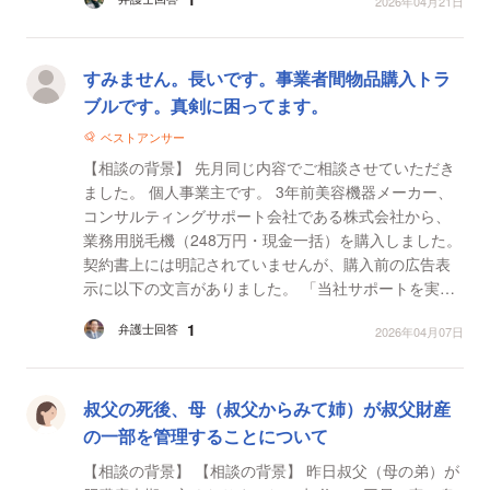
2026年04月21日
0%以...
すみません。長いです。事業者間物品購入トラ
ブルです。真剣に困ってます。
ベストアンサー
【相談の背景】 先月同じ内容でご相談させていただき
ました。 個人事業主です。 3年前美容機器メーカー、
コンサルティングサポート会社である株式会社から、
業務用脱毛機（248万円・現金一括）を購入しました。
契約書上には明記されていませんが、購入前の広告表
示に以下の文言がありました。 「当社サポートを実施
し、1年間に購入金額の1/60程度の売上増加が一度も...
1
弁護士回答
2026年04月07日
叔父の死後、母（叔父からみて姉）が叔父財産
の一部を管理することについて
【相談の背景】 【相談の背景】 昨日叔父（母の弟）が