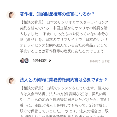
著作権、知的財産権等の侵害になるか？
【相談の背景】 日本のサンリオとマスターライセンス
契約を結んでいる、中国企業からサンリオの雑貨を購
入しました。 不要になったものや使っていない余分な
物（新品）を、日本のフリマサイトで「日本のサンリ
オとライセンス契約を結んでいる会社の商品」として
販売することは著作権等の違反にあたるのでしょう
か？Cマークもあり、サンリオライセンスと記載されて
2
弁護士回答
2026年01月23日
いるも...
法人との契約に業務委託契約書は必要ですか？
【相談の背景】 出張でレッスンをしています。個人の
方は入会申込書、法人の方(保育園など)は、契約内容
や、こちらの定めた規約等に同意いただけたら、書面1
番下に、座版と法人印を押してもらって、2部作成し、
双方で保管していました。 やはり、法人の場合は、双
方で印をおした業務委託契約書を作成すべきなのか、