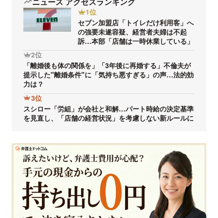
ニュース アクセスランキング
1位
セブン加盟店「トイレだけ利用客」へ
の強要未遂容疑、経営者夫婦は不起
訴…本部「店舗は一時休業している」
2位
「離婚後も体の関係を」「3年後に再婚する」不倫夫が
提示した"離婚条件"に「気持ち悪すぎる」の声…法的効
力は？
3位
スシロー「労組」が会社と和解…パート時給の決定基準
を見直し、「店舗の経営状況」を考慮しない新ルールに