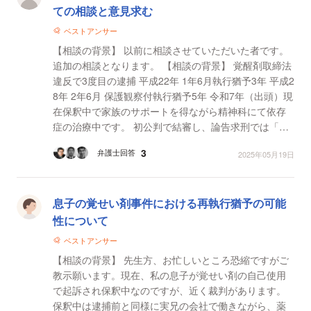
ての相談と意見求む
ベストアンサー
【相談の背景】 以前に相談させていただいた者です。
追加の相談となります。 【相談の背景】 覚醒剤取締法
違反で3度目の逮捕 平成22年 1年6月執行猶予3年 平成2
8年 2年6月 保護観察付執行猶予5年 令和7年（出頭）現
在保釈中で家族のサポートを得ながら精神科にて依存
症の治療中です。 初公判で結審し、論告求刑では「も
はや社会内処遇では不可能、矯正施設...
3
弁護士回答
2025年05月19日
息子の覚せい剤事件における再執行猶予の可能
性について
ベストアンサー
【相談の背景】 先生方、お忙しいところ恐縮ですがご
教示願います。現在、私の息子が覚せい剤の自己使用
で起訴され保釈中なのですが、近く裁判があります。
保釈中は逮捕前と同様に実兄の会社で働きながら、薬