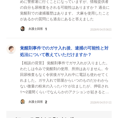
めに警察署に行くことになっていますが、情報提供者
の自分も尿検査をされる可能性はありますか？ 過去に
覚醒剤での逮捕履歴はあります。 大麻を使用したこと
があるかの質問にも過去にあると答えました
1
弁護士回答
2026年04月06日
覚醒剤事件でのガサ入れ後、逮捕の可能性と対
処法について教えていただけますか？
【相談の背景】 覚醒剤事件でガサ入れが入りました。
わたしは今みで覚醒剤の使用、所持はありません。今
回尿検査もなく令状後ガサ入れ中に電話も使わせてく
れました。ガサ入れで部屋からいつのものだかわから
ない微量の粉末の入ったパケが出ましたが、押収され
1〜2週間くらいでなんらかのアクションが起きると思
います。この覚えのないパケなのですが逮捕される可
2
弁護士回答
2026年04月01日
能性はど...