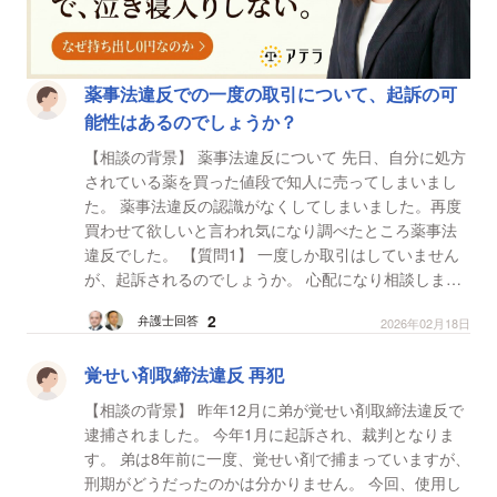
薬事法違反での一度の取引について、起訴の可
能性はあるのでしょうか？
【相談の背景】 薬事法違反について 先日、自分に処方
されている薬を買った値段で知人に売ってしまいまし
た。 薬事法違反の認識がなくしてしまいました。再度
買わせて欲しいと言われ気になり調べたところ薬事法
違反でした。 【質問1】 一度しか取引はしていません
が、起訴されるのでしょうか。 心配になり相談しまし
た。 今後はこのようなことは一切いたしません。...
2
弁護士回答
2026年02月18日
覚せい剤取締法違反 再犯
【相談の背景】 昨年12月に弟が覚せい剤取締法違反で
逮捕されました。 今年1月に起訴され、裁判となりま
す。 弟は8年前に一度、覚せい剤で捕まっていますが、
刑期がどうだったのかは分かりません。 今回、使用し