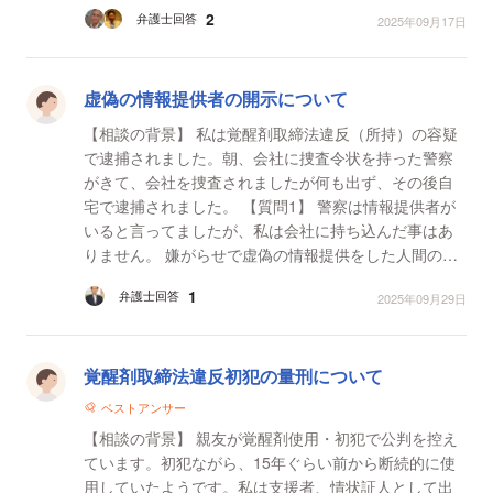
2
弁護士回答
2025年09月17日
虚偽の情報提供者の開示について
【相談の背景】 私は覚醒剤取締法違反（所持）の容疑
で逮捕されました。朝、会社に捜査令状を持った警察
がきて、会社を捜査されましたが何も出ず、その後自
宅で逮捕されました。 【質問1】 警察は情報提供者が
いると言ってましたが、私は会社に持ち込んだ事はあ
りません。 嫌がらせで虚偽の情報提供をした人間の予
想はついています。会社は解雇され、人生めちゃくち
1
弁護士回答
2025年09月29日
ゃ...
覚醒剤取締法違反初犯の量刑について
ベストアンサー
【相談の背景】 親友が覚醒剤使用・初犯で公判を控え
ています。初犯ながら、15年ぐらい前から断続的に使
用していたようです。私は支援者、情状証人として出