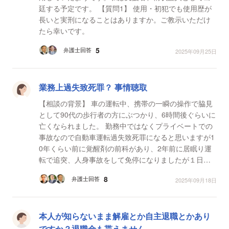
廷する予定です。 【質問1】 使用・初犯でも使用歴が
長いと実刑になることはありますか。ご教示いただけ
たら幸いです。
5
弁護士回答
2025年09月25日
業務上過失致死罪？ 事情聴取
【相談の背景】 車の運転中、携帯の一瞬の操作で脇見
として90代の歩行者の方にぶつかり、6時間後ぐらいに
亡くなられました。 勤務中ではなくプライベートでの
事故なので自動車運転過失致死罪になると思いますが1
0年くらい前に覚醒剤の前科があり、2年前に居眠り運
転で追突、人身事故をして免停になりましたが１日講
習を受け免停は終わりました。 今後、どうなります
8
弁護士回答
2025年09月18日
か？ ...
本人が知らないまま解雇とか自主退職とかあり
ですか？退職金も貰えません。