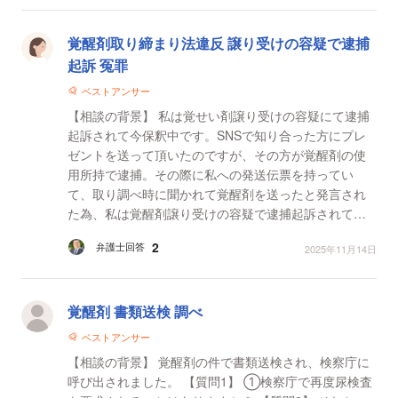
覚醒剤取り締まり法違反 譲り受けの容疑で逮捕
起訴 冤罪
ベストアンサー
【相談の背景】 私は覚せい剤譲り受けの容疑にて逮捕
起訴されて今保釈中です。SNSで知り合った方にプレ
ゼントを送って頂いたのですが、その方が覚醒剤の使
用所持で逮捕。その際に私への発送伝票を持ってい
て、取り調べ時に聞かれて覚醒剤を送ったと発言され
た為、私は覚醒剤譲り受けの容疑で逮捕起訴されてし
まいました。しかし、私は覚醒剤などやった事も無
2
弁護士回答
2025年11月14日
く、送っても頂...
覚醒剤 書類送検 調べ
ベストアンサー
【相談の背景】 覚醒剤の件で書類送検され、検察庁に
呼び出されました。 【質問1】 ①検察庁で再度尿検査