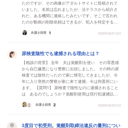
たのですが、その画像がアダルトサイトに投稿されて
いました。名前は忘れましたが、法テラスから紹介さ
れた、ある機関に連絡したみたいです。そこで言われ
たのが動画の削除依頼はできるが、犯人を特定する為
に警察にも相談するように言われたそうです。友人
1
弁護士回答
2025年06月12日
は、覚醒剤...
尿検査陰性でも逮捕される理由とは？
【相談の背景】 去年 夫は覚醒剤を使い その罪悪感
から自己嫌悪になり警察に出頭しました。 その時の尿
検査では陰性だったので家に帰宅してきましたが、今
年に入り突然の警察が家に来て逮捕。今は拘置所にい
ます。 【質問1】 尿検査で陰性なのに逮捕されること
は あるのでしょうか？覚醒剤使用は現行犯逮捕以外
もあるのでしょうか？
2
弁護士回答
2025年05月21日
3度目で初受刑。覚醒剤取締法違反の量刑につい