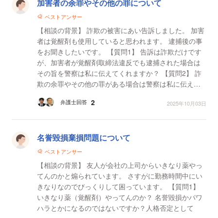
加害者の余罪やその他の罪について
ベストアンサー
【相談の背景】 詐欺の被害にあい告訴しました。 加害
者は覚醒剤も使用していると思われます。 逮捕後の事
をお聞きしたいです。 【質問1】 告訴は詐欺だけです
が、加害者が覚醒剤取締法違反でも逮捕された場合は
その旨を警察は私に伝えてくれますか？ 【質問2】 詐
欺の余罪やその他の罪がある場合は警察は私に伝えて
くれますか？
2
弁護士回答
2025年10月03日
名誉毀損棄損問題について
ベストアンサー
【相談の背景】 友人が会社の上司からいきなり薬やっ
てんのかと煽られています。 さすがに勤務時間中にい
きなりなのでびっくりして困っています。 【質問1】
いきなり薬（覚醒剤）やってんのか？ 名誉毀損かパワ
ハラとかになるのではないですか？人格否定として