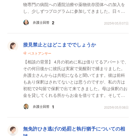
物専門の病院への通院治療や薬物依存団体への加入を
し、少しずつプログラムに参加してきました。日々、
息子の嫁に位置情報アプリで場所を常に把握したり、
2
弁護士回答
2025年05月07日
携帯電話...
接見禁止とはどこまででしょうか
ベストアンサー
【相談の背景】 4月の初めに私は借りてるアパートで、
その何日後かに彼氏は実家で覚醒剤で捕まりました。
弁護士さんからは共犯になると聞いてます。彼は前科
もあり保釈はされてないとは思うのですが、私の方は
初犯で2勾留で保釈で出て来てきました。母は保釈のお
金を貸してくれる所からお金を借りてます。そして保
釈のお金を貸す条件として接見禁止なのでしょうが彼
1
弁護士回答
2025年05月08日
とは私...
無免許ひき逃げの処罰と執行猶予についての相