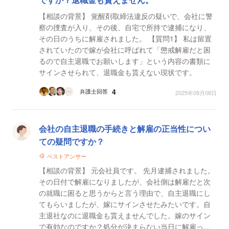
【相談の背景】 覚醒剤取締法違反の疑いで、会社に警
察の捜査が入り、その後、自宅で所持で逮捕になり、
その日のうちに解雇されました。 【質問1】 私は留置
されていたので嫁が会社に呼ばれて「懲戒解雇だと困
るので自主退職でお願いします」という内容の書類に
サインさせられて、退職金も貰えない現状です。
4
弁護士回答
2025年09月08日
会社の自主退職の手続きと解雇の正当性につい
ての疑問ですか？
ベストアンサー
【相談の背景】 元会社員です。 先月逮捕されました。
その日付で解雇になりましたが、会社側は解雇だと次
の就職に困ると思うからと言う理由で、自主退職にし
てもらいましたが、嫁にサインさせたみたいです。自
主退社なのに退職金も貰えませんでした。嫁のサイン
で有効なのですか？処分が決まらない当日に解雇って