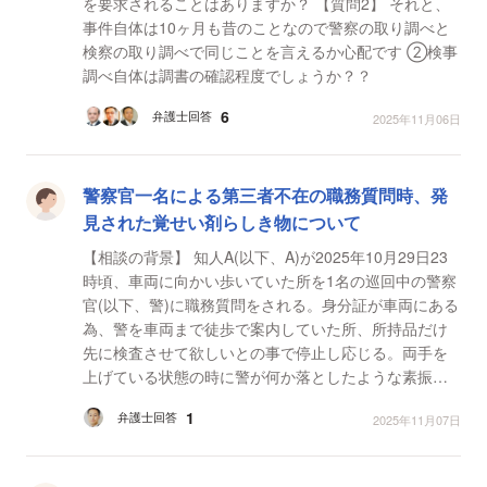
を要求されることはありますか？ 【質問2】 それと、
事件自体は10ヶ月も昔のことなので警察の取り調べと
検察の取り調べで同じことを言えるか心配です ②検事
調べ自体は調書の確認程度でしょうか？？
6
弁護士回答
2025年11月06日
警察官一名による第三者不在の職務質問時、発
見された覚せい剤らしき物について
【相談の背景】 知人A(以下、A)が2025年10月29日23
時頃、車両に向かい歩いていた所を1名の巡回中の警察
官(以下、警)に職務質問をされる。身分証が車両にある
為、警を車両まで徒歩で案内していた所、所持品だけ
先に検査させて欲しいとの事で停止し応じる。両手を
上げている状態の時に警が何か落としたような素振り
を見せ、Aがすぐにその何かを拾いハッとして地面に放
1
弁護士回答
2025年11月07日
る。そ...