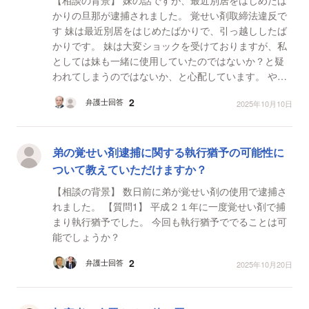
かりの旦那が逮捕されました。 覚せい剤取締法違反で
す 妹は最近別居をはじめたばかりで、引っ越ししたば
かりです。 妹は大変ショックを受けておりますが、私
としては妹も一緒に使用していたのではないか？と疑
われてしまうのではないか、と心配しています。 やっ
ていない、と言っていますが、信用したい気持ち...
2
弁護士回答
2025年10月10日
弟の覚せい剤逮捕に関する執行猶予の可能性に
ついて教えていただけますか？
【相談の背景】 数日前に弟が覚せい剤の使用で逮捕さ
れました。 【質問1】 平成２１年に一度覚せい剤で捕
まり執行猶予でした。 今回も執行猶予ででることは可
能でしょうか？
2
弁護士回答
2025年10月20日