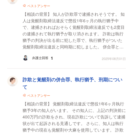
ベストアンサー
【相談の背景】 知人が詐欺罪で逮捕されそうです。 知
人は覚醒剤取締法違反で懲役1年6ヶ月の執行猶予中
で、逮捕されればおそらく覚醒剤取締法違反でも2度目
の逮捕されて執行猶予が取り消されます。 詐欺は執行
猶予の判決が出る前に犯した罪で、執行猶予がついた
覚醒剤取締法違反と同時期に犯しました。 併合罪と刑
期について教えてください。 【質問1】 詐欺罪で逮...
1
弁護士回答
2025年08月01日
詐欺と覚醒剤の併合罪、執行猶予、刑期につい
て
ベストアンサー
【相談の背景】 覚醒剤取締法違反で懲役1年6ヶ月執行
猶予3年の知人がいます。 その知人に、上記の判決前に
400万円の詐欺をされ、現在詐欺について告訴して逮捕
状が出て起訴される見通しです。 さらに、知人は執行
猶予中の現在も覚醒剤や大麻を使用しています。 詐欺