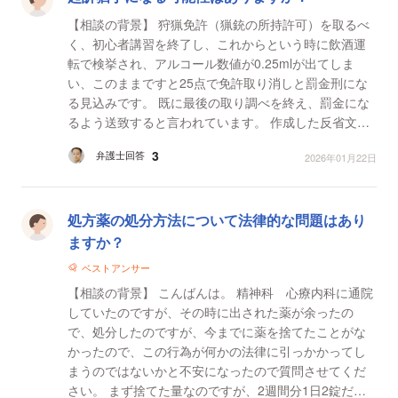
【相談の背景】 狩猟免許（猟銃の所持許可）を取るべ
く、初心者講習を終了し、これからという時に飲酒運
転で検挙され、アルコール数値が0.25mlが出てしま
い、このままですと25点で免許取り消しと罰金刑にな
る見込みです。 既に最後の取り調べを終え、罰金にな
るよう送致すると言われています。 作成した反省文、
誓約書を添付していただけたのと、かなり反省してい
3
弁護士回答
2026年01月22日
るとの...
処方薬の処分方法について法律的な問題はあり
ますか？
ベストアンサー
【相談の背景】 こんばんは。 精神科 心療内科に通院
していたのですが、その時に出された薬が余ったの
で、処分したのですが、今までに薬を捨てたことがな
かったので、この行為が何かの法律に引っかかってし
まうのではないかと不安になったので質問させてくだ
さい。 まず捨てた量なのですが、2週間分1日2錠だっ