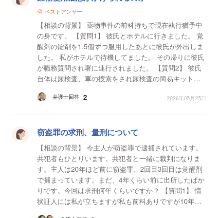
ベストアンサー
【相談の背景】 薬物事件の前科持ちで現在執行猶予中
の身です。 【質問1】 彼氏とホテルに行きました。 覚
醒剤の錠剤を1.5個ずつ服用したあとに彼氏が外出しま
した。 私がホテルで待機してました。 その帰りに彼氏
が職務質問され署に連行されました。 【質問2】 彼氏
自体は尿検査、車の捜索をされ尿検査の簡易キットの
結果は陰性で帰ってきました。 私も、時間...
2
弁護士回答
2026年05月25日
窃盗罪の求刑、量刑について
【相談の背景】 今主人が窃盗罪で逮捕されています。
共犯者もひとりいます。共犯者と一緒に裁判になりま
す。主人は20年ほど前に窃盗罪、2回目3回目は覚醒剤
で捕まっています。まだ、4年くらい前に出所したばか
りです。今回は求刑何年くらいですか？ 【質問1】 情
状証人には私が立ちますが私も前科ありですが10年た
っています。