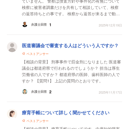
ていません。 警察は捜査方針や事件化の有無について
検察に被害者調書だけを共有して相談していて、検察
の返答待ちとの事です。 検察から返答が来るまで動か
ないと言われました。 私が告訴をした理由の一つに...
1
弁護士回答
2025年12月19日
医道審議会で審査する人はどういう人ですか？
ベストアンサー
【相談の背景】 刑事事件で罰金刑になりました 医道審
議会は都道府県で行われるのでしょうか？ 担当は厚生
労働省の人ですか？ 都道府県の医師、歯科医師の人で
すか？ 【質問1】 上記の質問のとおりです。
2
弁護士回答
2025年11月17日
療育手帳について詳しく聞かせてください
ベストアンサー
【相談の背景】 療育手帳についてです。中度知的障害