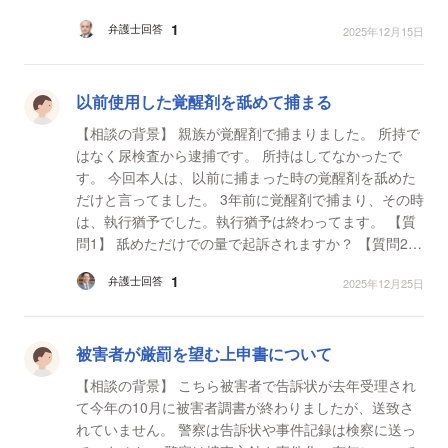
たので28錠分捨てました。 処分の仕方として、 薬は一
1
弁護士回答
2025年12月15日
度...
以前使用した覚醒剤を舐めて捕まる
【相談の背景】 親族が覚醒剤で捕まりました。 所持で
はなく尿検査から逮捕です。 所持はしてなかったで
す。 今回本人は、以前に捕まった時の覚醒剤を舐めた
だけと言ってました。 3年前に覚醒剤で捕まり、その時
は、執行猶予でした。執行猶予は終わってます。 【質
問1】 舐めただけでの量で起訴されますか？ 【質問2】
以前に捕まった時の覚醒剤って言ってま...
1
弁護士回答
2025年12月25日
被害者が厳罰を望む上申書について
【相談の背景】 こちら被害者で告訴状が去年受理され
て今年の10月に被害者調書が終わりましたが、送致さ
れていません。 警察は告訴状や事件記録は検察に送っ