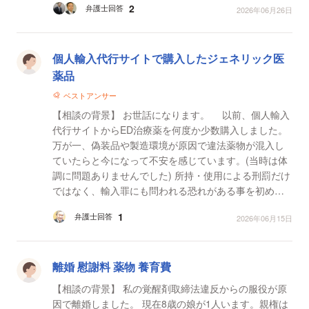
2
弁護士回答
2026年06月26日
るこ...
個人輸入代行サイトで購入したジェネリック医
薬品
ベストアンサー
【相談の背景】 お世話になります。 以前、個人輸入
代行サイトからED治療薬を何度か少数購入しました。
万が一、偽装品や製造環境が原因で違法薬物が混入し
ていたらと今になって不安を感じています。(当時は体
調に問題ありませんでした) 所持・使用による刑罰だけ
ではなく、輸入罪にも問われる恐れがある事を初めて
知りました。 【質問1】 含まれる薬物によって時...
1
弁護士回答
2026年06月15日
離婚 慰謝料 薬物 養育費
【相談の背景】 私の覚醒剤取締法違反からの服役が原
因で離婚しました。 現在8歳の娘が1人います。親権は