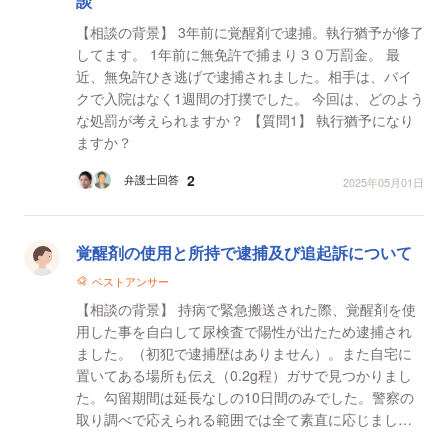
談
【相談の背景】 3年前に覚醒剤で逮捕。執行猶予が修了
してます。 1年前に無免許で捕まり３０万罰金。 最
近、無免許ひき逃げで逮捕されました。相手は、バイ
クで入院はなく1週間の打撲でした。 今回は、どのよう
な処罰が考えられますか？ 【質問1】 執行猶予になり
ますか？
2
弁護士回答
2025年05月01日
覚醒剤の使用と所持で逮捕及び追起訴について
ベストアンサー
【相談の背景】 持病で緊急搬送された際、覚醒剤を使
用した事を自白して尿検査で陽性が出たため逮捕され
ました。（初犯で逮捕歴はありません）。また自宅に
置いてある場所も伝え（0.2g程）ガサで見つかりまし
た。勾留期間は延長なしの10日間のみでした。警察の
取り調べで応えられる範囲では全て素直に応じました
（携帯のパスワードは伝えませんでした。また取引は