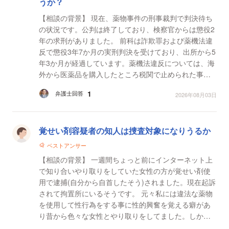
うか？
【相談の背景】 現在、薬物事件の刑事裁判で判決待ち
の状況です。公判は終了しており、検察官からは懲役2
年の求刑がありました。 前科は詐欺罪および薬機法違
反で懲役3年7か月の実刑判決を受けており、出所から5
年3か月が経過しています。薬機法違反については、海
外から医薬品を購入したところ税関で止められた事案
で、購入時期は法改正直後でした。 今回の起訴内容...
1
弁護士回答
2026年08月03日
覚せい剤容疑者の知人は捜査対象になりうるか
ベストアンサー
【相談の背景】 一週間ちょっと前にインターネット上
で知り合いやり取りをしていた女性の方が覚せい剤使
用で逮捕(自分から自首したそう)されました。現在起訴
されて拘置所にいるそうです。 元々私には違法な薬物
を使用して性行為をする事に性的興奮を覚える癖があ
り昔から色々な女性とやり取りをしてました。しかし
実際に使用する勇気はないので毛髪や尿から陽性が出