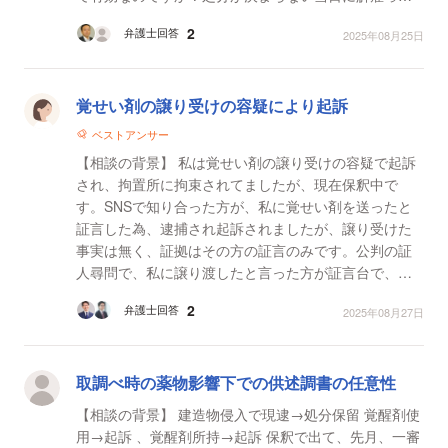
ありえるんですか？ 【質問1】 逮捕事実は間違いあ
2
弁護士回答
2025年08月25日
り...
覚せい剤の譲り受けの容疑により起訴
ベストアンサー
【相談の背景】 私は覚せい剤の譲り受けの容疑で起訴
され、拘置所に拘束されてましたが、現在保釈中で
す。SNSで知り合った方が、私に覚せい剤を送ったと
証言した為、逮捕され起訴されましたが、譲り受けた
事実は無く、証拠はその方の証言のみです。公判の証
人尋問で、私に譲り渡したと言った方が証言台で、自
分は当時、覚せい剤を服用していた為に、取り調べ時
2
弁護士回答
2025年08月27日
の記憶が曖昧...
取調べ時の薬物影響下での供述調書の任意性
【相談の背景】 建造物侵入で現逮→処分保留 覚醒剤使
用→起訴 、覚醒剤所持→起訴 保釈で出て、先月、一審