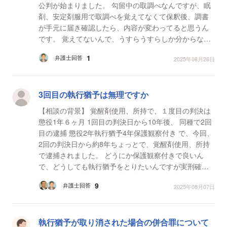
公判が始まりました。 勾留中の取調べなんですが、眠
剤、安定剤服用で取調べを覚えてなくて保釈後、調書
が手元に届き確認したら、内容が変わってると思うん
です。 覚えてないんで、うすらうすらしか分からなく
て…けど、ゆうはずのないような事が書いてありま
1
弁護士回答
2025年08月26日
す． ...
3回目の執行猶予は無理ですか
【相談の背景】 覚醒剤使用、所持で、１度目の判決は
懲役1年６ヶ月 1回目の判決日から10年後、 同種で2回
目の逮捕 懲役2年執行猶予4年保護観察付き で、今回、
2回の判決日から約8年ちょっとで、覚醒剤使用、所持
で逮捕されました。 どうにか保護観察付きで良いん
で、どうしても執行猶予をとりたいんですが実刑確定
ですか…？薬物治療の病院にも通院、薬物依存のミー...
9
弁護士回答
2025年08月07日
執行猶予が取り消された場合の併合罪について