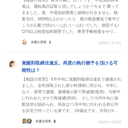
者は、運転免許証取り消しでしょうか？今まで 乗って
きました。後、中度知的障害に納得が行きません。検
査当日、6時間以上かかったり、親の救急搬送で集中ど
ころか心配で頭がいっぱいいっぱいでした。病院でもI
Q70以上軽度知的障害でした。療育手帳検査をやり直
すことは、不可能なんでしょうか？ 【質問1】 療育手
1
弁護士回答
2025年11月12日
帳...
覚醒剤取締法違反。再度の執行猶予を頂ける可
能性は？
【相談の背景】 8月中旬に覚醒剤取締法違反で逮捕され
ました。去年採取された尿が科捜研に回され、今年に
なり、使用で逮捕。逮捕後の尿で再逮捕(使用)。勾留中
に行われたガサで再逮捕(所持)。 そして10月中旬に保
釈請求が認められ、現在は11月中旬に行われる初公判
を自宅で待っている身です。 29歳女です。今回が3度
目の逮捕になります。 ・初回 / 2014年(18歳) → 家...
4
弁護士回答
2025年11月26日