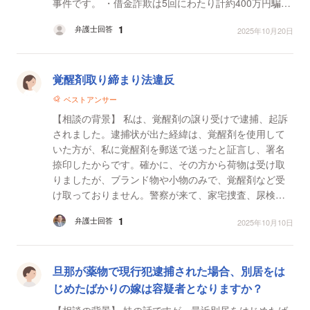
事件です。 ・借金詐欺は5回にわたり計約400万円騙し
取られ加害者個人の口座に振込みました。 ・...
1
弁護士回答
2025年10月20日
覚醒剤取り締まり法違反
ベストアンサー
【相談の背景】 私は、覚醒剤の譲り受けで逮捕、起訴
されました。逮捕状が出た経緯は、覚醒剤を使用して
いた方が、私に覚醒剤を郵送で送ったと証言し、署名
捺印したからです。確かに、その方から荷物は受け取
りましたが、ブランド物や小物のみで、覚醒剤など受
け取っておりません。警察が来て、家宅捜査、尿検査
等されましたが、送って貰った事実は無いので、勿論
1
弁護士回答
2025年10月10日
何も証拠...
旦那が薬物で現行犯逮捕された場合、別居をは
じめたばかりの嫁は容疑者となりますか？
【相談の背景】 妹の話ですが、最近別居をはじめたば