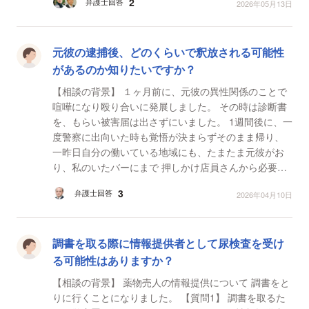
2
弁護士回答
2026年05月13日
元彼の逮捕後、どのくらいで釈放される可能性
があるのか知りたいですか？
【相談の背景】 １ヶ月前に、元彼の異性関係のことで
喧嘩になり殴り合いに発展しました。 その時は診断書
を、もらい被害届は出さずにいました。 1週間後に、一
度警察に出向いた時も覚悟が決まらずそのまま帰り、
一昨日自分の働いている地域にも、たまたま元彼がお
り、私のいたバーにまで 押しかけ店員さんから必要以
上に情報を聞き出そうとしたり危険を感じた為、...
3
弁護士回答
2026年04月10日
調書を取る際に情報提供者として尿検査を受け
る可能性はありますか？
【相談の背景】 薬物売人の情報提供について 調書をと
りに行くことになりました。 【質問1】 調書を取るた