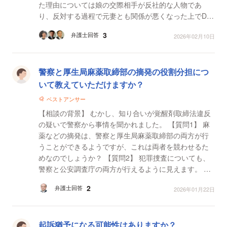
た理由については娘の交際相手が反社的な人物であ
り、反対する過程で元妻とも関係が悪くなった上でDV
の容疑がかけられました。更に接近禁止命令が出さ
3
弁護士回答
2026年02月10日
れ、娘...
警察と厚生局麻薬取締部の摘発の役割分担につ
いて教えていただけますか？
ベストアンサー
【相談の背景】 むかし、知り合いが覚醒剤取締法違反
の疑いで警察から事情を聞かれました。 【質問1】 麻
薬などの摘発は、警察と厚生局麻薬取締部の両方が行
うことができるようですが、これは両者を競わせるた
めなのでしょうか？ 【質問2】 犯罪捜査についても、
警察と公安調査庁の両方が行えるように見えます。 こ
の点について、教えてください。
2
弁護士回答
2026年01月22日
起訴猶予になる可能性はありますか？