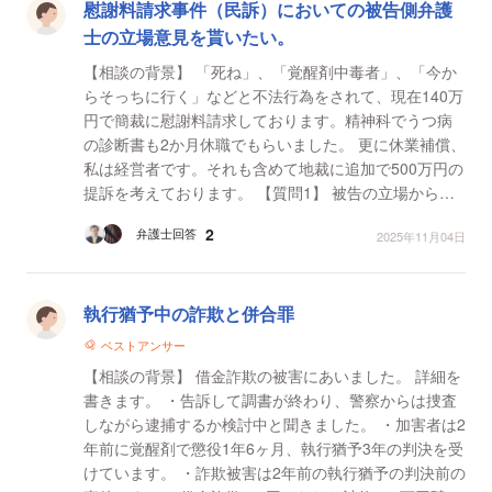
慰謝料請求事件（民訴）においての被告側弁護
士の立場意見を貰いたい。
【相談の背景】 「死ね」、「覚醒剤中毒者」、「今か
らそっちに行く」などと不法行為をされて、現在140万
円で簡裁に慰謝料請求しております。精神科でうつ病
の診断書も2か月休職でもらいました。 更に休業補償、
私は経営者です。それも含めて地裁に追加で500万円の
提訴を考えております。 【質問1】 被告の立場から先
生方（弁護士）が依頼された場合はこのようなケー...
2
弁護士回答
2025年11月04日
執行猶予中の詐欺と併合罪
ベストアンサー
【相談の背景】 借金詐欺の被害にあいました。 詳細を
書きます。 ・告訴して調書が終わり、警察からは捜査
しながら逮捕するか検討中と聞きました。 ・加害者は2
年前に覚醒剤で懲役1年6ヶ月、執行猶予3年の判決を受
けています。 ・詐欺被害は2年前の執行猶予の判決前の