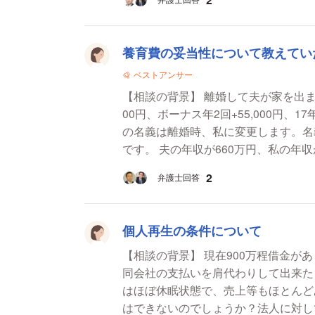
養育費の妥当性について教えてい
ベストアンサー
【相談の背景】 離婚して夫が家を出ます。 私と子供(10歳)が自宅に残り、住宅ローン
00円、ボーナス年2回+55,000円、1
の名義は離婚時、私に変更します。名
2
弁護士回答
個人再生の条件について
【相談の背景】 現在900万程借金が
同会社の支払いを肩代わりして出来たも
はほぼ休眠状態で、売上等もほとんどありません。 【質問1】 こ
はできないのでしょうか？法人に対し