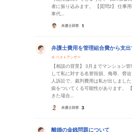
者に振り込みます。 【質問2】 仕事用の車も買ってくれるとのことで、ディーラーの口座に
車代...
1
弁護士回答
弁護士費用を管理組合費から支出
ベストアンサー
【相談の背景】 3月までマンション
して私に対する名誉毀損、侮辱、脅迫
人訴訟で、裁判費用は私が出しました
疵をついてくる可能性があります。 【質問1】 理事長としての業務内容を答弁書に記載して
きた場合...
3
弁護士回答
離婚の金銭問題について