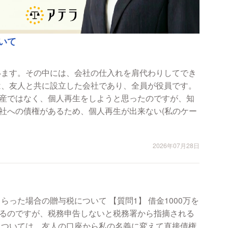
いて
います。その中には、会社の仕入れを肩代わりしてでき
は、友人と共に設立した会社であり、全員が役員です。
産ではなく、個人再生をしようと思ったのですが、知
社への債権があるため、個人再生が出来ない(私のケー
2026年07月28日
与税について 【質問1】 借金1000万を
るのですが、税務申告しないと税務署から指摘される
については、友人の口座から私の名義に変えて直接債権