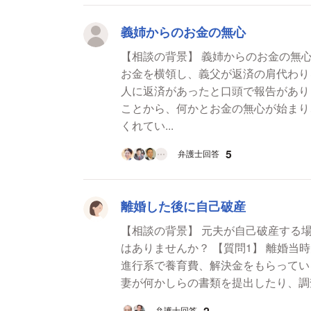
義姉からのお金の無心
【相談の背景】 義姉からのお金の無心についてお聞
お金を横領し、義父が返済の肩代わり
人に返済があったと口頭で報告がありま
ことから、何かとお金の無心が始まり
くれてい...
5
弁護士回答
離婚した後に自己破産
【相談の背景】 元夫が自己破産する
はありませんか？ 【質問1】 離婚当時夫も妻も財産、預金はなく財産分与などもなく、現在
進行系で養育費、解決金をもらってい
妻が何かしらの書類を提出したり、調
2
弁護士回答