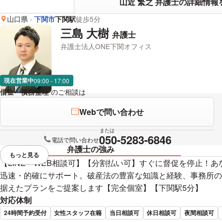
山近 繁之 弁護士の詳細情報
山口県
下関市
下関駅
徒歩5分
三島 大樹
弁護士
弁護士法人ONE下関オフィス
現在営業中
09:00 - 17:00
借金・債務整理
のご相談は
下記のリンクからお問い合わせください。
Webで問い合わせ
または
050-5283-6846
電話で問い合わせ
弁護士の強み
もっと見る
視覚的に省略されている要素を
【LINE・WEB相談可】【分割払い可】すぐに督促を停止！
迅速・的確にサポート。破産法の豊富な知識と経験、事務所の
据えたプランをご提案します【完全個室】【下関駅5分】
対応体制
24時間予約受付
女性スタッフ在籍
当日相談可
休日相談可
夜間相談可