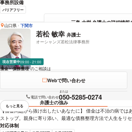
事務所設備
バリアフリー
三島 大樹 弁護士の詳細情報
山口県
下関市
若松 敏幸
弁護士
オーシャンズ若松法律事務所
現在営業中
09:00 - 21:00
借金・債務整理
のご相談は
下記のリンクからお問い合わせください。
Webで問い合わせ
または
050-5285-0274
電話で問い合わせ
弁護士の強み
もっと見る
視覚的に省略されている要素を
【借金問題から抜け出したいあなたに】 借金は不治の病では
ストップ。親身に寄り添い、最適な債務整理方法で人生をリセ
対応体制