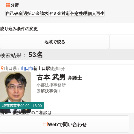
分野
自己破産
過払い金請求
ヤミ金対応
任意整理
個人再生
絞り込み条件の変更
地域で絞る
53名
検索結果：
山口県
山口市
新山口駅
徒歩5分
古本 武男
弁護士
小郡法律事務所
解決事例 1
現在営業中
09:00 - 18:00
借金・債務整理
のご相談は
下記のリンクからお問い合わせください。
Webで問い合わせ