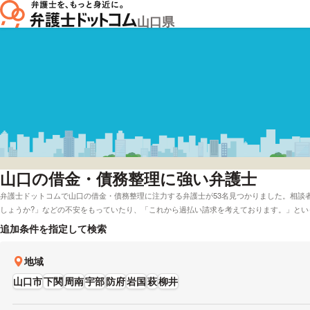
山口県
山口
の借金・債務整理に強い弁護士
弁護士ドットコムで山口の借金・債務整理に注力する弁護士が53名見つかりました。相談
しょうか?」などの不安をもっていたり、「これから過払い請求を考えております。」とい
護士費用面を考慮して法テラスを対応している弁護士や山口で電話相談を無料で受け付け
追加条件を指定して検索
ことができます。例として「借金・債務整理に強い弁護士や口コミの評価が良い弁護士の
法律事務所、弁護士を料金で検討したい」などの要望にも対応することができます。弁護
地域
友人にも相談しにくい話であって、お一人で抱え込む間に問題の解決がどんどん難しくな
で、お一人で悩みを抱え込んでいる方の良きパートナーになりたいと思っています。」と
山口市
下関
周南
宇部
防府
岩国
萩
柳井
る方は営業時間や報酬基準などの条件を考慮して、希望に適した弁護士に問合せをしてみ