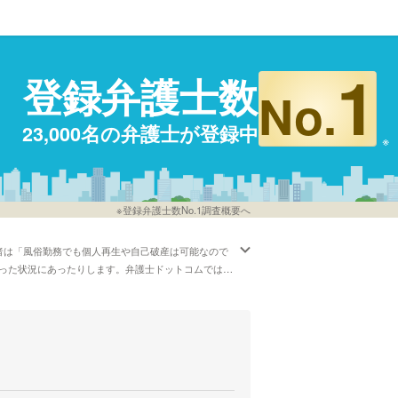
1
登録弁護士数
No.
23,000名の弁護士が登録中
※登録弁護士数No.1調査概要へ
者は「風俗勤務でも個人再生や自己破産は可能なので
った状況にあったりします。弁護士ドットコムでは弁
してくれる弁護士など、さまざまなニーズ別で調べる
選び方などの情報はほとんど調べたけど、山口周辺の
士の中には「借金に関する問題は、家族にも親族にも
ってしまう方が多いので、この分野に注力すること
おっしゃる方もいます。借金・債務整理で心配事があ
てはいかがでしょうか。