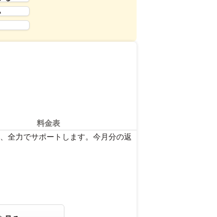
い
料金表
、全力でサポートします。今月分の返