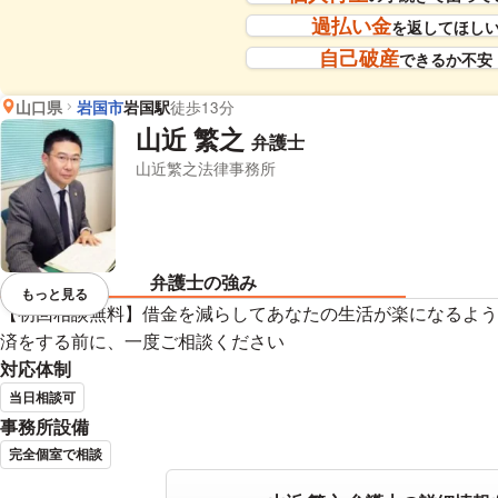
過払い金
を返してほし
自己破産
できるか不安
山口県
岩国市
岩国駅
徒歩13分
山近 繁之
弁護士
山近繁之法律事務所
弁護士の強み
もっと見る
視覚的に省略されている要素を
【初回相談無料】借金を減らしてあなたの生活が楽になるよう
済をする前に、一度ご相談ください
対応体制
当日相談可
事務所設備
完全個室で相談