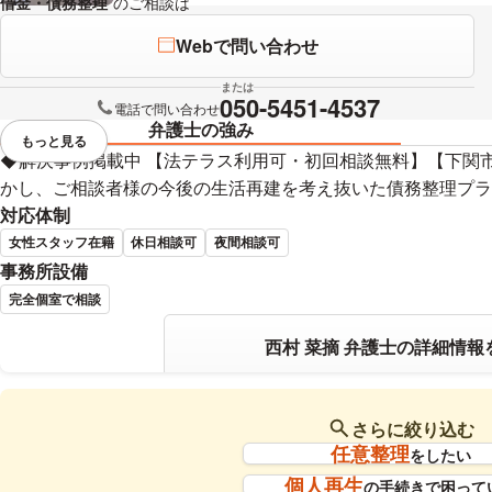
借金・債務整理
のご相談は
下記のリンクからお問い合わせください。
Webで問い合わせ
または
050-5451-4537
電話で問い合わせ
弁護士の強み
もっと見る
視覚的に省略されている要素を
◆解決事例掲載中 【法テラス利用可・初回相談無料】【下関市
かし、ご相談者様の今後の生活再建を考え抜いた債務整理プラ
対応体制
女性スタッフ在籍
休日相談可
夜間相談可
事務所設備
完全個室で相談
西村 菜摘 弁護士の詳細情報
さらに絞り込む
任意整理
をしたい
個人再生
の手続きで困って