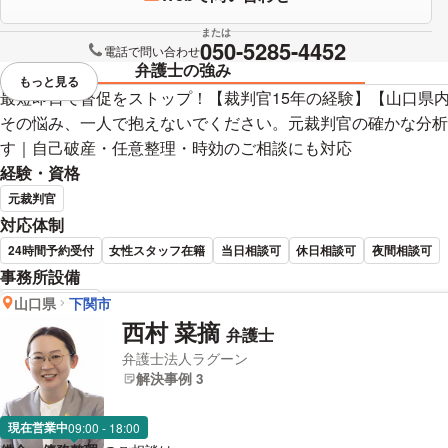
または
050-5285-4452
電話で問い合わせ
弁護士の強み
もっと見る
視覚的に省略されている要素を
最短即日で督促をストップ！【裁判官15年の経験】【山口県
その悩み、一人で抱えないでください。元裁判官の確かな分析
す｜自己破産・任意整理・時効のご相談にも対応
経験・資格
元裁判官
対応体制
24時間予約受付
女性スタッフ在籍
当日相談可
休日相談可
夜間相談可
事務所設備
完全個室で相談
山口県
下関市
西村 菜摘
弁護士
宮嵜 秀典 弁護士の詳細情報
弁護士法人ラグーン
解決事例 3
現在営業中
09:00 - 18:00