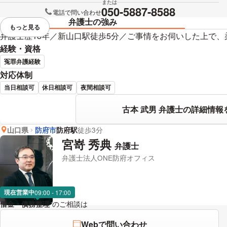
または
050-5887-8588
電話で問い合わせ
弁護士の強み
もっと見る
視覚的に省略されている要素を
弁護士歴18年／新山口駅徒歩5分／ご事情をお伺いした上で
経験・資格
冤罪弁護経験
対応体制
当日相談可
休日相談可
夜間相談可
古本 武男 弁護士の詳細情報
山口県
防府市
防府駅
徒歩3分
宮嵜 秀典
弁護士
弁護士法人ONE防府オフィス
現在営業中
09:00 - 17:00
借金・債務整理
のご相談は
下記のリンクからお問い合わせください。
Webで問い合わせ