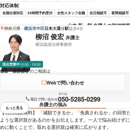
対応体制
全国出張対応
24時間予約受付
女性スタッフ在籍
当日相談可
夜間相談可
山本 新一郎 弁護士の詳細情
神奈川県
横浜市中区
日本大通り駅
徒歩4分
柳沼 俊宏
弁護士
横浜臨港法律事務所
現在営業中
10:00 - 19:00
借金・債務整理
のご相談は
下記のリンクからお問い合わせください。
Webで問い合わせ
または
050-5285-0299
電話で問い合わせ
弁護士の強み
もっと見る
視覚的に省略されている要素を
【初回相談無料】 「減額できるか」「免責されるか」の回答
ような選択肢があるのかをお伝えします。一人で悩み続けずに
めに動くことで、取れる選択肢は確実に広がります。