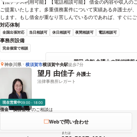
【法テラス利用可能】【電話相談可能】 借金の内容や収入の
ご提案いたします。多重債務案件について実績ある弁護士が、
します。もし借金が重なり苦しんでいるのであれば、すぐにご
対応体制
全国出張対応
当日相談可
休日相談可
夜間相談可
電話相談可
事務所設備
完全個室で相談
岡田 忠智 弁護士の詳細情報
神奈川県
横須賀市
横須賀中央駅
徒歩7分
望月 由佳子
弁護士
法律事務所レガート
現在営業中
09:00 - 18:00
借金・債務整理
のご相談は
下記のリンクからお問い合わせください。
Webで問い合わせ
または