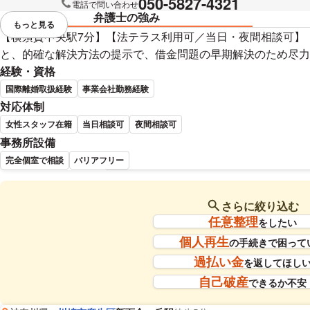
050-5827-4321
電話で問い合わせ
弁護士の強み
もっと見る
視覚的に省略されている要素を
【横須賀中央駅7分】【法テラス利用可／当日・夜間相談可】
と、的確な解決方法の提示で、借金問題の早期解決のため尽力
経験・資格
国際離婚取扱経験
事業会社勤務経験
対応体制
女性スタッフ在籍
当日相談可
夜間相談可
事務所設備
完全個室で相談
バリアフリー
望月 由佳子 弁護士の詳細情
さらに絞り込む
任意整理
をしたい
個人再生
の手続きで困って
過払い金
を返してほし
自己破産
できるか不安