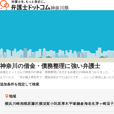
神奈川県
神奈川
の借金・債務整理に強い弁護士
弁護士ドットコムで神奈川の借金・債務整理に注力する弁護士が436名見つかりました。
えていたり、「夫が個人再生中で、開始決定がでたばかりです。」といった状況にあった
で受付してくれる弁護士や神奈川で電話相談を無料で受付してくれる弁護士など、様々な
追加条件を指定して検索
的には「レビューが高い借金・債務整理で強い弁護士や弁護士の選び方は詳しく調べたけ
比較したい」などの要望にも応えることができます。弁護士の中には「個人の方の経済的
地域
ることにやりがいを感じ、サポートに力を入れています。」とおっしゃる方もおります。
対応言語などの希望を踏まえて、自身にあう弁護士に電話またはメールをしてみてくださ
横浜
川崎
相模原
藤沢
横須賀
小田原
厚木
平塚
鎌倉
海老名
茅ヶ崎
逗子