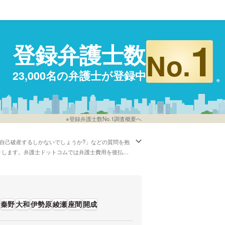
1
登録弁護士数
No.
23,000名の弁護士が登録中
※登録弁護士数No.1調査概要へ
「自己破産するしかないでしょうか?」などの質問を抱
りします。弁護士ドットコムでは弁護士費用を後払い
希望の条件で弁護士を比較することができます。具体
れど、神奈川周辺の弁護士または法律事務所を料金で
な意味での人生のやり直しをお手伝いすることができ
借金・債務整理で心配事がある方は経歴や英語などの
い。
秦野
大和
伊勢原
綾瀬
座間
開成