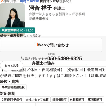
神奈川県
川崎市麻生区
新百合ヶ丘駅
徒歩5分
河合 祥子
弁護士
弁護士法人きさらぎ新百合ヶ丘事務所
解決事例 9
現在営業中
09:00 - 18:00
借金・債務整理
のご相談は
下記のリンクからお問い合わせください。
Webで問い合わせ
または
050-5499-6325
電話で問い合わせ
弁護士の強み
もっと見る
視覚的に省略されている要素を
【初回相談無料／休日・夜間相談可】【分割払可】最速当日対
が迅速に問題を解決します！まずはご相談下さい！【駐車場完
経験・資格
事業会社勤務経験
対応体制
24時間予約受付
女性スタッフ在籍
当日相談可
休日相談可
夜間相談可