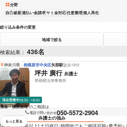
分野
自己破産
過払い金請求
ヤミ金対応
任意整理
個人再生
絞り込み条件の変更
地域で絞る
436名
検索結果：
神奈川県
相模原市中央区
矢部駅
徒歩18分
坪井 廣行
弁護士
県相模法律事務所
現在営業中
09:00 - 18:00
借金・債務整理
のご相談は
下記のリンクからお問い合わせください。
050-5572-2904
電話で問い合わせ
弁護士の強み
もっと見る
視覚的に省略されている要素を
[弁護士歴30年以上] 土日祝日･時間外でもご相談可能<要予約