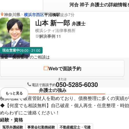
河合 祥子 弁護士の詳細情報
神奈川県
横浜市西区
平沼橋駅
徒歩7分
山本 新一郎
弁護士
横浜シティ法律事務所
解決事例 11
現在営業中
09:00 - 21:00
借金・債務整理
のご相談は
下記のリンクからお問い合わせください。
Webで面談予約
または
050-5285-6030
電話で面談予約
弁護士の強み
もっと見る
視覚的に省略されている要素を
横浜地裁で破産管財人を勤めており、債務整理に多くの実績が
◆【何度でも相談無料】自己破産・個人再生・任意整理・時
めらわずにご連絡ください！
経験・資格
冤罪弁護経験
事業会社勤務経験
不動産鑑定士・宅建