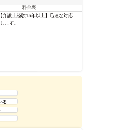
料金表
【弁護士経験15年以上】迅速な対応
します。
報を見る
いる
い