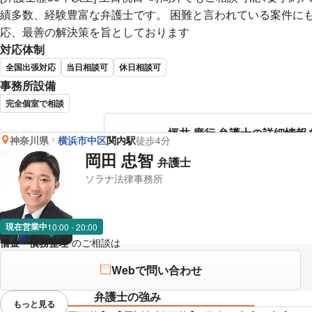
績多数、経験豊富な弁護士です。 困難と言われている案件にも
応、最善の解決策を旨としております
対応体制
全国出張対応
当日相談可
休日相談可
事務所設備
完全個室で相談
坪井 廣行 弁護士の詳細情報
神奈川県
横浜市中区
関内駅
徒歩4分
岡田 忠智
弁護士
ソラナ法律事務所
現在営業中
10:00 - 20:00
借金・債務整理
のご相談は
下記のリンクからお問い合わせください。
Webで問い合わせ
弁護士の強み
もっと見る
視覚的に省略されている要素を