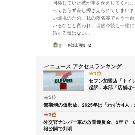
同棲していた彼が車をかえしてくれま
っておらず差し押さえられてしまいま
い環境のため、私の親名義でもう一台
いるなどと言われ、当然今後も一緒に
婚する気はない...
2
弁護士回答
ニュース アクセスランキング
1位
セブン加盟店「トイ
起訴…本部「店舗は
2位
無期刑の仮釈放、2025年は「わずか4人」
3位
外交官ナンバー車の放置違反金、2年で「
報公開で判明