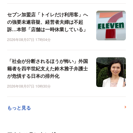
セブン加盟店「トイレだけ利用客」へ
の強要未遂容疑、経営者夫婦は不起
訴…本部「店舗は一時休業している」
2026年08月07日 17時04分
「社会が分断されるほうが怖い」外国
籍者を四半世紀支えた鈴木雅子弁護士
が危惧する日本の排外化
2026年08月07日 10時30分
もっと見る