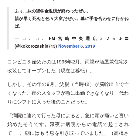
ふぅ…妹の奨学金返済が終わったぜぃ。
親が早く死ぬと色々大変だぜぃ。墓に手を合わせに行かね
ば。
— ♫♩♫♩FM宮崎中央通店♬♪♬♪〓
(@kokorozashi0713)
November 6, 2019
コンビニを始めたのは1996年2月。両親が酒屋兼住宅を
改装してオープンした（現在は移転）。
しかし、その年の9月、父親（当時42）が脳幹出血で亡
くなった。夜のスタッフが急に出勤できなくなり、代わ
りにシフトに入った後のことだった。
「病院に連れて行った母によると、急に頭が痛いと言い
始めたそうです。深夜に病院からの電話で起こされ
て･･･。朝にはもう息を引き取っていました」（高橋さ