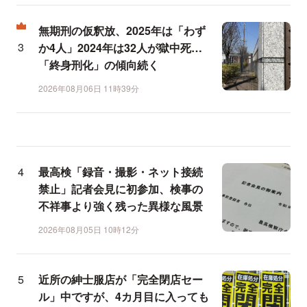
無期刑の仮釈放、2025年は「わず
か4人」2024年は32人が獄中死…
「終身刑化」の傾向続く
2026年08月06日 11時39分
最高検「録音・撮影・ネット接続
禁止」記者会見に初参加、検事の
不祥事より強く残った異様な風景
2026年08月05日 10時12分
近所の紳士服店が「完全閉店セー
ル」中ですが、4カ月目に入っても