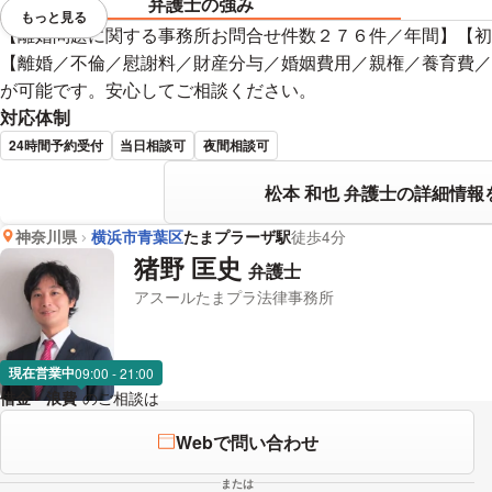
弁護士の強み
もっと見る
視覚的に省略されている要素を
【離婚問題に関する事務所お問合せ件数２７６件／年間】【初
【離婚／不倫／慰謝料／財産分与／婚姻費用／親権／養育費／
が可能です。安心してご相談ください。
対応体制
24時間予約受付
当日相談可
夜間相談可
松本 和也 弁護士の詳細情報
神奈川県
横浜市青葉区
たまプラーザ駅
徒歩4分
猪野 匡史
弁護士
アスールたまプラ法律事務所
現在営業中
09:00 - 21:00
借金・浪費
のご相談は
下記のリンクからお問い合わせください。
Webで問い合わせ
または