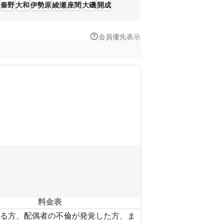
秦野
大和
伊勢原
綾瀬
座間
大磯
開成
会員優先表示
料金表
る方、配偶者の不倫が発覚した方、ま