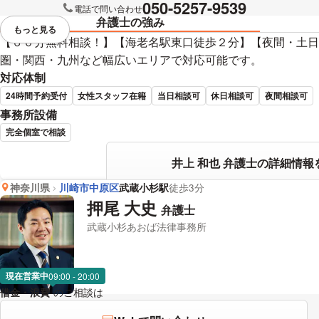
050-5257-9539
電話で問い合わせ
弁護士の強み
もっと見る
視覚的に省略されている要素を
【６０分無料相談！】【海老名駅東口徒歩２分】【夜間・土日
圏・関西・九州など幅広いエリアで対応可能です。
対応体制
24時間予約受付
女性スタッフ在籍
当日相談可
休日相談可
夜間相談可
事務所設備
完全個室で相談
井上 和也 弁護士の詳細情報
神奈川県
川崎市中原区
武蔵小杉駅
徒歩3分
押尾 大史
弁護士
武蔵小杉あおば法律事務所
現在営業中
09:00 - 20:00
借金・浪費
のご相談は
下記のリンクからお問い合わせください。