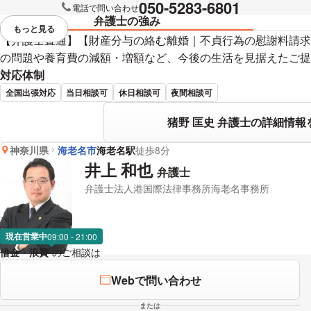
050-5283-6801
電話で問い合わせ
弁護士の強み
もっと見る
視覚的に省略されている要素を
【弁護士直通】【財産分与の絡む離婚｜不貞行為の慰謝料請求
の問題や養育費の減額・増額など、今後の生活を見据えたご提
対応体制
全国出張対応
当日相談可
休日相談可
夜間相談可
猪野 匡史 弁護士の詳細情報
神奈川県
海老名市
海老名駅
徒歩8分
井上 和也
弁護士
弁護士法人港国際法律事務所海老名事務所
現在営業中
09:00 - 21:00
借金・浪費
のご相談は
下記のリンクからお問い合わせください。
Webで問い合わせ
または