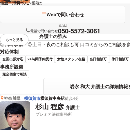
借金・浪費
のご相談は
下記のリンクからお問い合わせください。
Webで問い合わせ
または
050-5572-3061
電話で問い合わせ
弁護士の強み
もっと見る
視覚的に省略されている要素を
◎川崎駅前 ◎土日・夜のご相談も可 口コミからのご相談を
対応体制
全国出張対応
24時間予約受付
女性スタッフ在籍
当日相談可
休日相談可
事務所設備
完全個室で相談
岩永 和大 弁護士の詳細情報
神奈川県
横須賀市
横須賀中央駅
徒歩4分
杉山 程彦
弁護士
プレミア法律事務所