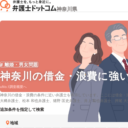
神奈川県
# 離婚・男女問題
神奈川
の借金・浪費に強
※No.1調査概要へ
神奈川の借金・浪費の条件に近い弁護士を表示しています。ここには借金・
大稀弁護士、松本 和也弁護士、猪野 匡史弁護士、井上 和也弁護士、押尾 
ら、口コミや評判・土日祝日の休日法律相談や無料相談の可否など、充実し
追加条件を指定して検索
地域