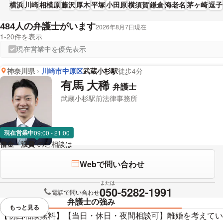
横浜
川崎
相模原
藤沢
厚木
平塚
小田原
横須賀
鎌倉
海老名
茅ヶ崎
逗子
人の弁護士がいます
484
2026年8月7日現在
1-20件を表示
現在営業中を優先表示
神奈川県
川崎市中原区
武蔵小杉駅
徒歩4分
有馬 大稀
弁護士
武蔵小杉駅前法律事務所
現在営業中
09:00 - 21:00
借金・浪費
のご相談は
下記のリンクからお問い合わせください。
Webで問い合わせ
または
050-5282-1991
電話で問い合わせ
弁護士の強み
もっと見る
視覚的に省略されている要素を
【初回相談無料】【当日・休日・夜間相談可】離婚を考えてい