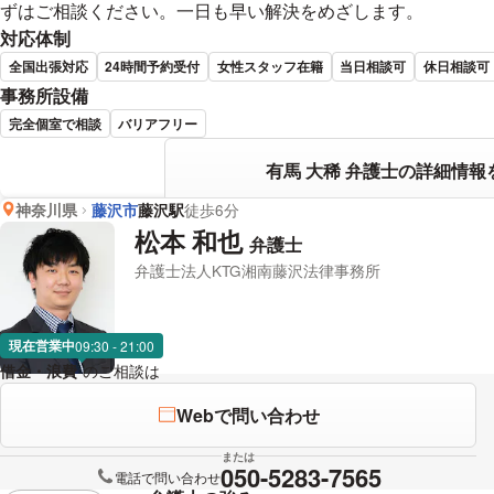
ずはご相談ください。一日も早い解決をめざします。
対応体制
全国出張対応
24時間予約受付
女性スタッフ在籍
当日相談可
休日相談可
事務所設備
完全個室で相談
バリアフリー
有馬 大稀 弁護士の詳細情報
神奈川県
藤沢市
藤沢駅
徒歩6分
松本 和也
弁護士
弁護士法人KTG湘南藤沢法律事務所
現在営業中
09:30 - 21:00
借金・浪費
のご相談は
下記のリンクからお問い合わせください。
Webで問い合わせ
または
050-5283-7565
電話で問い合わせ