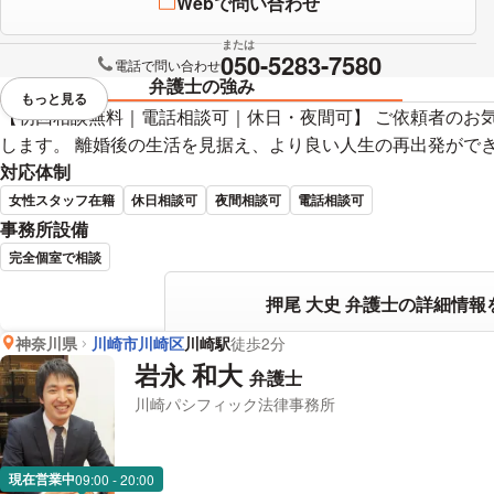
Webで問い合わせ
または
050-5283-7580
電話で問い合わせ
弁護士の強み
もっと見る
視覚的に省略されている要素を
【初回相談無料｜電話相談可｜休日・夜間可】 ご依頼者のお
します。 離婚後の生活を見据え、より良い人生の再出発がで
対応体制
女性スタッフ在籍
休日相談可
夜間相談可
電話相談可
事務所設備
完全個室で相談
押尾 大史 弁護士の詳細情報
神奈川県
川崎市川崎区
川崎駅
徒歩2分
岩永 和大
弁護士
川崎パシフィック法律事務所
現在営業中
09:00 - 20:00