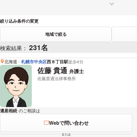
絞り込み条件の変更
地域で絞る
231名
検索結果：
北海道
札幌市中央区
西８丁目駅
徒歩4分
佐藤 貴通
弁護士
佐藤貴通法律事務所
遺産相続
のご相談は
下記のリンクからお問い合わせください。
Webで問い合わせ
または