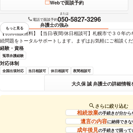
Webで面談予約
または
050-5827-3296
電話で面談予約
弁護士の強み
もっと見る
視覚的に省略されている要素を
【初回相談無料】【当日/夜間/休日相談可】札幌市で３０年
続問題をトータルサポートします。まずはお気軽にご相談くだ
経験・資格
冤罪弁護経験
対応体制
全国出張対応
当日相談可
休日相談可
夜間相談可
大久保 誠 弁護士の詳細情報
さらに絞り込む
相続放棄
の手続きが分から
遺言の内容
に納得できな
成年後見
の手続きで困って