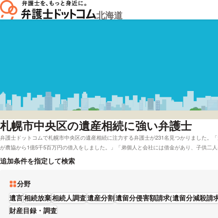
北海道
札幌市中央区
の遺産相続に強い弁護士
弁護士ドットコムで札幌市中央区の遺産相続に注力する弁護士が231名見つかりました。
が農協から1億5千5百万円の借入をしました。」「弟個人と会社には借金があり、子供二
ります。弁護士ドットコムでは札幌市中央区で電話相談を無料で受理してくれる弁護士や
追加条件を指定して検索
た様々な条件で探すことができます。例えば「口コミの評価が高い相続分野に強い弁護士
市中央区周辺の法律事務所の弁護士を費用で比較したい」などの希望にも応えることがで
分野
方法をご提案し、解決のために尽力します。」とおっしゃる方もおります。相続分野で心
希望を考慮して、条件に沿う弁護士に相談をしてみてください。
遺言
相続放棄
相続人調査
遺産分割
遺留分侵害額請求(遺留分減殺請求
財産目録・調査