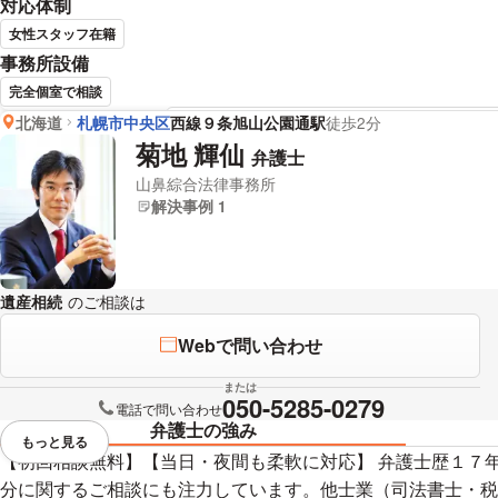
対応体制
女性スタッフ在籍
事務所設備
完全個室で相談
北海道
札幌市中央区
西線９条旭山公園通駅
徒歩2分
瀧澤 啓良 弁護士の詳細情報
菊地 輝仙
弁護士
山鼻綜合法律事務所
解決事例 1
遺産相続
のご相談は
下記のリンクからお問い合わせください。
Webで問い合わせ
または
050-5285-0279
電話で問い合わせ
弁護士の強み
もっと見る
視覚的に省略されている要素を
【初回相談無料】【当日・夜間も柔軟に対応】 弁護士歴１７
分に関するご相談にも注力しています。他士業（司法書士・税