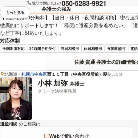
050-5283-9921
電話で問い合わせ
弁護士の強み
もっと見る
視覚的に省略されている要素を
【初回相談60分無料】【当日・休日・夜間相談可能】 密な連
徹底的にサポートします！「穏便に遺産分割を進めたい」「遺
など丁寧に対応いたします。
対応体制
全国出張対応
24時間予約受付
当日相談可
休日相談可
夜間相談可
電話
佐藤 貴通 弁護士の詳細情報
北海道
札幌市中央区
西１１丁目（中央区役所前）駅
徒歩5分
小林 加弥
弁護士
クラーク法律事務所
遺産相続
のご相談は
下記のリンクからお問い合わせください。
Webで問い合わせ