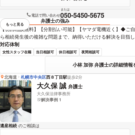
または
050-5450-5675
電話で問い合わせ
弁護士の強み
もっと見る
視覚的に省略されている要素を
【初回相談無料】【分割払い可能】【ヤマダ電機近く】◆ご
ら相続発生後の複雑な問題まで、納得いただける解決を目指し
対応体制
女性スタッフ在籍
当日相談可
休日相談可
夜間相談可
小林 加弥 弁護士の詳細情報
北海道
札幌市中央区
西８丁目駅
徒歩2分
大久保 誠
弁護士
大久保法律事務所
解決事例 1
遺産相続
のご相談は
下記のリンクからお問い合わせください。