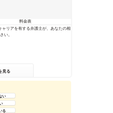
料金表
のキャリアを有する弁護士が、あなたの相
さい。
を見る
ない
い
いる