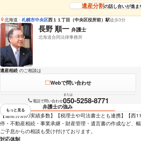
遺産分割
の話し合いが進ま
北海道
札幌市中央区
西１１丁目（中央区役所前）駅
徒歩3分
長野 順一
弁護士
北海道合同法律事務所
遺産相続
のご相談は
下記のリンクからお問い合わせください。
Webで問い合わせ
または
050-5258-8771
電話で問い合わせ
弁護士の強み
もっと見る
視覚的に省略されている要素を
【遺産分割の実績多数】【税理士や司法書士とも連携】【西11
停・不動産相続・事業承継・財産管理・遺言書の作成など、幅
ご子息からの相談も受け付けております。
対応体制