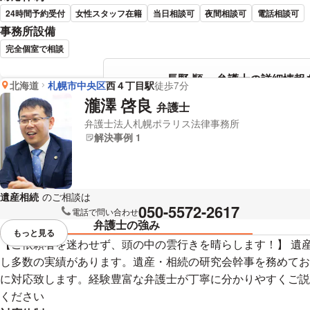
24時間予約受付
女性スタッフ在籍
当日相談可
夜間相談可
電話相談可
事務所設備
完全個室で相談
長野 順一 弁護士の詳細情報
北海道
札幌市中央区
西４丁目駅
徒歩7分
瀧澤 啓良
弁護士
弁護士法人札幌ポラリス法律事務所
解決事例 1
遺産相続
のご相談は
下記のリンクからお問い合わせください。
050-5572-2617
電話で問い合わせ
弁護士の強み
もっと見る
視覚的に省略されている要素を
【ご依頼者を迷わせず、頭の中の雲行きを晴らします！】 遺
し多数の実績があります。遺産・相続の研究会幹事を務めてお
に対応致します。経験豊富な弁護士が丁寧に分かりやすくご説
ください