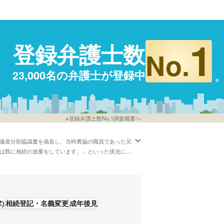
1
登録弁護士数
No.
23,000名の弁護士が登録中
※登録弁護士数No.1調査概要へ
「遺産分割協議書を偽造し、当時農協の職員であった兄
人は既に相続の放棄をしています。」といった状況にあ
弁護士費用を分割払いで応対してくれる弁護士といっ
や弁護士の選び方は詳しく下調べをしたけれど、札幌
きます。弁護士の中には「絡まった糸をほぐすための
配事がある方は報酬基準や英語などの対応言語などの
)
相続登記・名義変更
成年後見